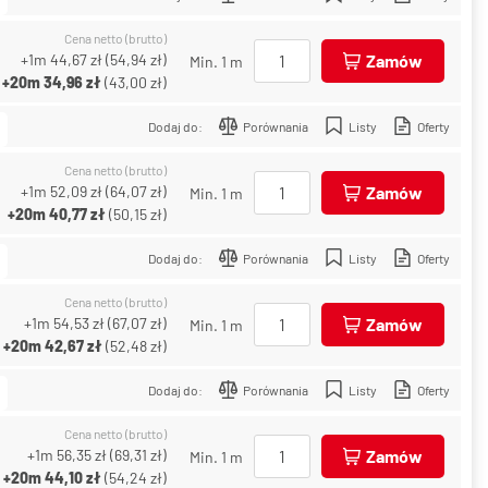
Cena netto (brutto)
+1m
44,67 zł
(
54,94 zł
)
Zamów
Min. 1 m
+20m
34,96 zł
(
43,00 zł
)
Dodaj do:
Porównania
Listy
Oferty
Cena netto (brutto)
+1m
52,09 zł
(
64,07 zł
)
Zamów
Min. 1 m
+20m
40,77 zł
(
50,15 zł
)
Dodaj do:
Porównania
Listy
Oferty
Cena netto (brutto)
+1m
54,53 zł
(
67,07 zł
)
Zamów
Min. 1 m
+20m
42,67 zł
(
52,48 zł
)
Dodaj do:
Porównania
Listy
Oferty
Cena netto (brutto)
+1m
56,35 zł
(
69,31 zł
)
Zamów
Min. 1 m
+20m
44,10 zł
(
54,24 zł
)