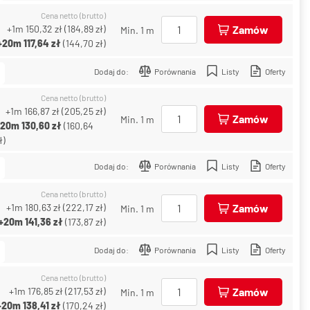
Cena netto (brutto)
+1m
150,32 zł
(
184,89 zł
)
Zamów
Min. 1 m
+20m
117,64 zł
(
144,70 zł
)
Dodaj do:
Porównania
Listy
Oferty
Cena netto (brutto)
+1m
166,87 zł
(
205,25 zł
)
Zamów
Min. 1 m
+20m
130,60 zł
(
160,64
ł
)
Dodaj do:
Porównania
Listy
Oferty
Cena netto (brutto)
+1m
180,63 zł
(
222,17 zł
)
Zamów
Min. 1 m
+20m
141,36 zł
(
173,87 zł
)
Dodaj do:
Porównania
Listy
Oferty
Cena netto (brutto)
+1m
176,85 zł
(
217,53 zł
)
Zamów
Min. 1 m
+20m
138,41 zł
(
170,24 zł
)