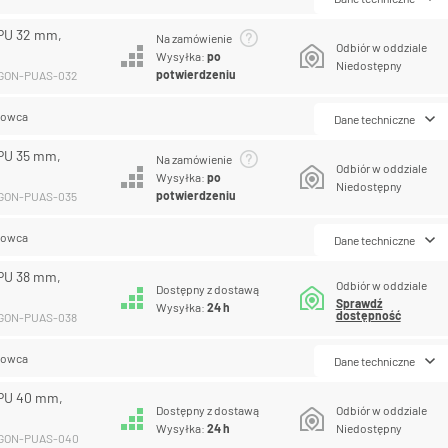
PU 32 mm,
Na zamówienie
Odbiór w oddziale
Wysyłka:
po
Niedostępny
potwierdzeniu
EGON-PUAS-032
lowca
Dane techniczne
PU 35 mm,
Na zamówienie
Odbiór w oddziale
Wysyłka:
po
Niedostępny
potwierdzeniu
EGON-PUAS-035
lowca
Dane techniczne
PU 38 mm,
Odbiór w oddziale
Dostępny z dostawą
Sprawdź
Wysyłka:
24 h
dostępność
EGON-PUAS-038
lowca
Dane techniczne
PU 40 mm,
Dostępny z dostawą
Odbiór w oddziale
Wysyłka:
24 h
Niedostępny
EGON-PUAS-040