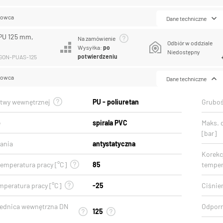
lowca
Dane techniczne
PU 125 mm,
Na zamówienie
Odbiór w oddziale
Wysyłka:
po
Niedostępny
potwierdzeniu
EGON-PUAS-125
lowca
Dane techniczne
stwy wewnętrznej
PU - poliuretan
Gruboś
e
spirala PVC
Maks. 
[bar]
ania
antystatyczna
Korekcj
emperatura pracy [°C]
85
temper
mperatura pracy [°C]
-25
Ciśnien
rednica wewnętrzna DN
Odporn
125