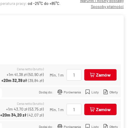
Warunki i koszty dostawy
mperatura pracy:
od -25°C do +85°C
.
Sposoby płatności
Cena netto (brutto)
+1m
41,38 zł
(
50,90 zł
)
Zamów
Min. 1 m
+20m
32,39 zł
(
39,84 zł
)
Dodaj do:
Porównania
Listy
Oferty
Cena netto (brutto)
+1m
43,70 zł
(
53,75 zł
)
Zamów
Min. 1 m
+20m
34,20 zł
(
42,07 zł
)
Dodaj do:
Porównania
Listy
Oferty