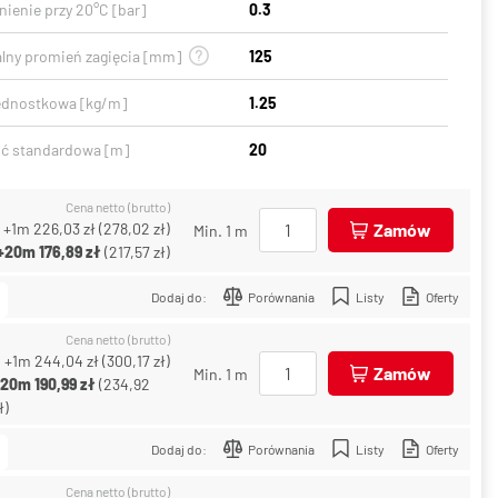
ienie przy 20°C [bar]
0.3
lny promień zagięcia [mm]
125
ednostkowa [kg/m]
1.25
ć standardowa [m]
20
Cena netto (brutto)
+1m
226,03 zł
(
278,02 zł
)
Zamów
Min. 1 m
+20m
176,89 zł
(
217,57 zł
)
Dodaj do:
Porównania
Listy
Oferty
Cena netto (brutto)
+1m
244,04 zł
(
300,17 zł
)
Zamów
Min. 1 m
+20m
190,99 zł
(
234,92
ł
)
Dodaj do:
Porównania
Listy
Oferty
Cena netto (brutto)