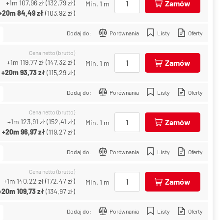
+1m
107,96 zł
(
132,79 zł
)
Zamów
Min. 1 m
+20m
84,49 zł
(
103,92 zł
)
Dodaj do:
Porównania
Listy
Oferty
Cena netto (brutto)
+1m
119,77 zł
(
147,32 zł
)
Zamów
Min. 1 m
+20m
93,73 zł
(
115,29 zł
)
Dodaj do:
Porównania
Listy
Oferty
Cena netto (brutto)
+1m
123,91 zł
(
152,41 zł
)
Zamów
Min. 1 m
+20m
96,97 zł
(
119,27 zł
)
Dodaj do:
Porównania
Listy
Oferty
Cena netto (brutto)
+1m
140,22 zł
(
172,47 zł
)
Zamów
Min. 1 m
+20m
109,73 zł
(
134,97 zł
)
Dodaj do:
Porównania
Listy
Oferty