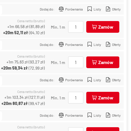
Dodaj do:
Porównania
Listy
Oferty
Cena netto (brutto)
+1m
66,58 zł
(
81,89 zł
)
Zamów
Min. 1 m
+20m
52,11 zł
(
64,10 zł
)
Dodaj do:
Porównania
Listy
Oferty
Cena netto (brutto)
+1m
75,83 zł
(
93,27 zł
)
Zamów
Min. 1 m
+20m
59,34 zł
(
72,99 zł
)
Dodaj do:
Porównania
Listy
Oferty
Cena netto (brutto)
+1m
103,34 zł
(
127,11 zł
)
Zamów
Min. 1 m
+20m
80,87 zł
(
99,47 zł
)
Dodaj do:
Porównania
Listy
Oferty
Cena netto (brutto)