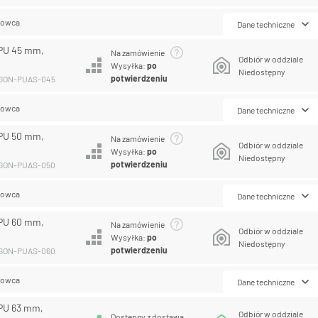
lowca
Dane techniczne
PU 45 mm,
Na zamówienie
Odbiór w oddziale
Wysyłka:
po
Niedostępny
potwierdzeniu
EGON-PUAS-045
lowca
Dane techniczne
PU 50 mm,
Na zamówienie
Odbiór w oddziale
Wysyłka:
po
Niedostępny
potwierdzeniu
EGON-PUAS-050
lowca
Dane techniczne
PU 60 mm,
Na zamówienie
Odbiór w oddziale
Wysyłka:
po
Niedostępny
potwierdzeniu
EGON-PUAS-060
lowca
Dane techniczne
PU 63 mm,
Odbiór w oddziale
Dostępny z dostawą