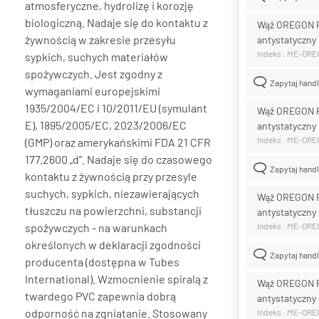
atmosferyczne, hydrolizę i korozję
biologiczną. Nadaje się do kontaktu z
Wąż OREGON 
żywnością w zakresie przesyłu
antystatyczny
Indeks : ME-OR
sypkich, suchych materiałów
spożywczych. Jest zgodny z
Zapytaj hand
wymaganiami europejskimi
1935/2004/EC i 10/2011/EU (symulant
Wąż OREGON 
E), 1895/2005/EC, 2023/2006/EC
antystatyczny
Indeks : ME-OR
(GMP) oraz amerykańskimi FDA 21 CFR
177.2600 „d”. Nadaje się do czasowego
Zapytaj hand
kontaktu z żywnością przy przesyle
suchych, sypkich, niezawierających
Wąż OREGON 
tłuszczu na powierzchni, substancji
antystatyczny
spożywczych - na warunkach
Indeks : ME-OR
określonych w deklaracji zgodności
Zapytaj hand
producenta (dostępna w Tubes
International). Wzmocnienie spiralą z
Wąż OREGON 
twardego PVC zapewnia dobrą
antystatyczny
odporność na zgniatanie. Stosowany
Indeks : ME-OR