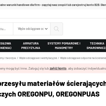
alne warunki handlowe dla firm - zapytaj nasz zespół lub zarejestruj konto B2B. Skon
Węże odciągowe odporne na ścieranie
 SIŁOWA
ARMATURA
SYSTEMY POMIAROWE I
TECHNIKA
ŚNIENIA)
PRECYZYJNA
MANOMETRY
SMAROWNICZ
my i tworzyw
Węże odciągowe i wentylacyjne
Węże odciągowe odporne na ścieranie
eny mogą być inne. Zaloguj się lub
załóż konto
, aby zobaczyć indywidualną
przesyłu materiałów ścierającyc
czych OREGONPU, OREGONPUAS