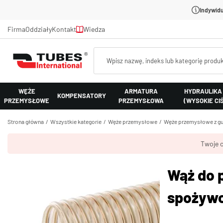
Indywidu
Firma
Oddziały
Kontakt
Wiedza
WĘŻE
ARMATURA
HYDRAULIKA
KOMPENSATORY
PRZEMYSŁOWE
PRZEMYSŁOWA
(WYSOKIE CI
Strona główna
Wszystkie kategorie
Węże przemysłowe
Węże przemysłowe z gu
Twoje c
Wąż do 
spożyw