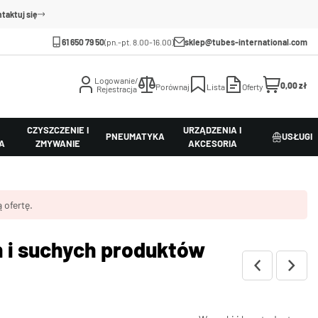
taktuj się
61 650 79 50
(pn.-pt. 8.00-16.00)
sklep@tubes-international.com
Logowanie/
0,00 zł
Porównaj
Lista
Oferty
Rejestracja
CZYSZCZENIE I
URZĄDZENIA I
PNEUMATYKA
USŁUGI
A
ZMYWANIE
AKCESORIA
 ofertę.
h i suchych produktów