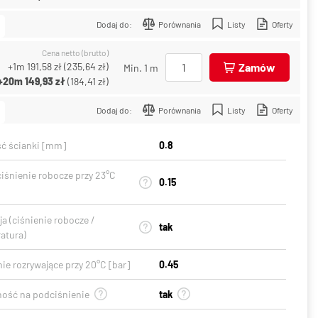
Dodaj do:
Porównania
Listy
Oferty
Cena netto (brutto)
+1m
191,58 zł
(
235,64 zł
)
Zamów
Min. 1 m
+20m
149,93 zł
(
184,41 zł
)
Dodaj do:
Porównania
Listy
Oferty
ć ścianki [mm]
0.8
ciśnienie robocze przy 23°C
0.15
a (ciśnienie robocze /
tak
atura)
ie rozrywające przy 20°C [bar]
0.45
ość na podciśnienie
tak