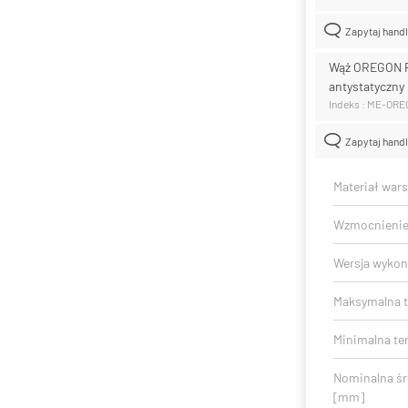
Zapytaj hand
Wąż OREGON 
antystatyczny
Indeks : ME-OR
Zapytaj hand
Materiał war
Wzmocnieni
Wersja wykon
Maksymalna t
Minimalna te
Nominalna ś
[mm]