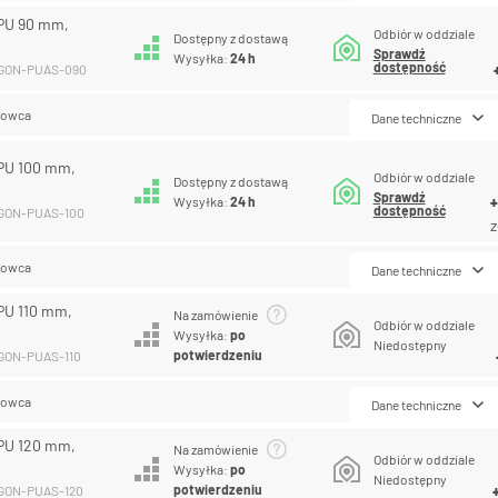
PU 90 mm,
Odbiór w oddziale
Dostępny z dostawą
Sprawdź
Wysyłka:
24 h
dostępność
EGON-PUAS-090
lowca
Dane techniczne
PU 100 mm,
Odbiór w oddziale
Dostępny z dostawą
Sprawdź
Wysyłka:
24 h
dostępność
EGON-PUAS-100
z
lowca
Dane techniczne
U 110 mm,
Na zamówienie
Odbiór w oddziale
Wysyłka:
po
Niedostępny
potwierdzeniu
EGON-PUAS-110
lowca
Dane techniczne
PU 120 mm,
Na zamówienie
Odbiór w oddziale
Wysyłka:
po
Niedostępny
potwierdzeniu
EGON-PUAS-120