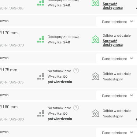
Sprawdź
Wysyłka:
24 h
dostępność
EGON-PUAS-063
lowca
Dane techniczne
PU 70 mm,
Odbiór w oddziale
Dostępny z dostawą
Sprawdź
Wysyłka:
24 h
dostępność
EGON-PUAS-070
lowca
Dane techniczne
PU 75 mm,
Na zamówienie
Odbiór w oddziale
Wysyłka:
po
Niedostępny
potwierdzeniu
EGON-PUAS-075
lowca
Dane techniczne
PU 80 mm,
Na zamówienie
Odbiór w oddziale
Wysyłka:
po
Niedostępny
potwierdzeniu
EGON-PUAS-080
lowca
Dane techniczne