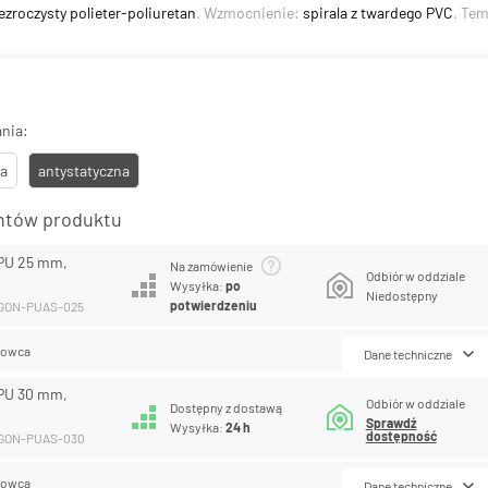
ezroczysty polieter-poliuretan
. Wzmocnienie:
spirala z twardego PVC
. Te
nia:
a
antystatyczna
antów produktu
PU 25 mm,
Na zamówienie
Odbiór w oddziale
Wysyłka:
po
Niedostępny
potwierdzeniu
EGON-PUAS-025
lowca
Dane techniczne
PU 30 mm,
Odbiór w oddziale
Dostępny z dostawą
Sprawdź
Wysyłka:
24 h
dostępność
EGON-PUAS-030
lowca
Dane techniczne