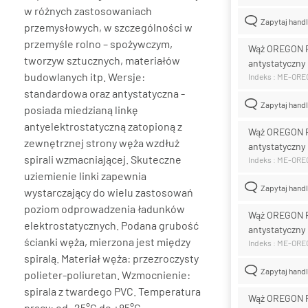
w różnych zastosowaniach
Zapytaj hand
przemysłowych, w szczególności w
przemyśle rolno – spożywczym,
Wąż OREGON 
tworzyw sztucznych, materiałów
antystatyczny
budowlanych itp. Wersje:
Indeks : ME-OR
standardowa oraz antystatyczna -
Zapytaj hand
posiada miedzianą linkę
antyelektrostatyczną zatopioną z
Wąż OREGON 
zewnętrznej strony węża wzdłuż
antystatyczny
spirali wzmacniającej. Skuteczne
Indeks : ME-OR
uziemienie linki zapewnia
Zapytaj hand
wystarczający do wielu zastosowań
poziom odprowadzenia ładunków
Wąż OREGON 
elektrostatycznych. Podana grubość
antystatyczny
ścianki węża, mierzona jest między
Indeks : ME-OR
spiralą. Materiał węża: przezroczysty
Zapytaj hand
polieter-poliuretan. Wzmocnienie:
spirala z twardego PVC. Temperatura
Wąż OREGON 
pracy: od -25°C do +85°C.