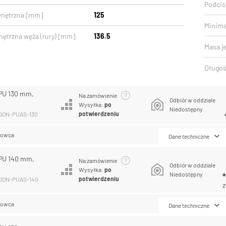
Podciśn
wnętrzna [mm]
125
Minima
nętrzna węża (rury) [mm]
136.5
Masa j
Długoś
PU 130 mm,
Na zamówienie
Odbiór w oddziale
Wysyłka:
po
Niedostępny
potwierdzeniu
EGON-PUAS-130
lowca
Dane techniczne
PU 140 mm,
Na zamówienie
Odbiór w oddziale
Wysyłka:
po
Niedostępny
potwierdzeniu
EGON-PUAS-140
z
lowca
Dane techniczne