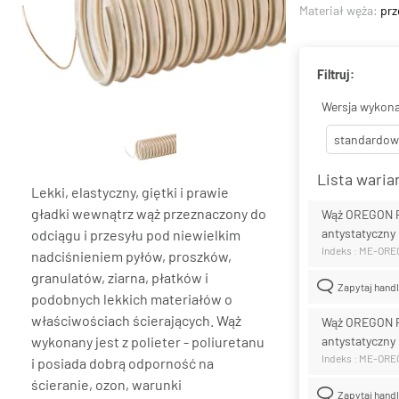
Materiał węża:
prz
Filtruj:
Wersja wykona
standardow
Lista wari
Lekki, elastyczny, giętki i prawie
gładki wewnątrz wąż przeznaczony do
Wąż OREGON 
antystatyczny
odciągu i przesyłu pod niewielkim
Indeks : ME-OR
nadciśnieniem pyłów, proszków,
granulatów, ziarna, płatków i
Zapytaj hand
podobnych lekkich materiałów o
właściwościach ścierających. Wąż
Wąż OREGON 
wykonany jest z polieter - poliuretanu
antystatyczny
Indeks : ME-OR
i posiada dobrą odporność na
ścieranie, ozon, warunki
Zapytaj hand