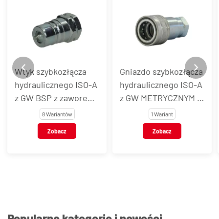
Wtyk szybkozłącza
Gniazdo szybkozłącza
hydraulicznego ISO-A
hydraulicznego ISO-A
z GW BSP z zaworem,
z GW METRYCZNYM z
typ PAV1
zaworem, typ PAV1
8 Wariantów
1 Wariant
Zobacz
Zobacz
Popularne kategorie i nowości