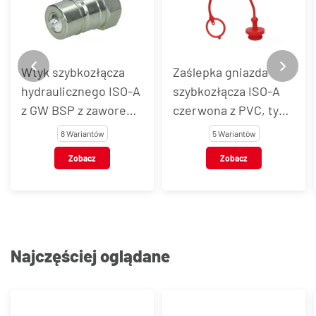
Wtyk szybkozłącza
Zaślepka gniazda
hydraulicznego ISO-A
szybkozłącza ISO-A
z GW BSP z zaworem,
czerwona z PVC, typ
DRAGON, typ IA
IA
8 Wariantów
5 Wariantów
Zobacz
Zobacz
Najczęściej oglądane