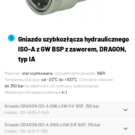
Gniazdo szybkozłącza hydraulicznego
%
ISO-A z GW BSP z zaworem, DRAGON,
typ IA
Materiał:
stal ocynkowana
. Uszczelnienie gniazda:
NBR
.
Temperatura pracy:
od -20°C do +100°C
. Ciśnienie robocze:
do 350 bar
(w zależności od rozmiaru szybkozłącza).
Współczynnik bezpieczeństwa
4:1
.
Gniazdo DRAGON ISO-A DN6 z GW 1/4" BSP, 350 bar
Indeks : DG-IA06-F-04G
Gniazdo DRAGON ISO-A DN10 z GW 3/8" BSP, 315 bar
Indeks : DG-IA10-F-06G