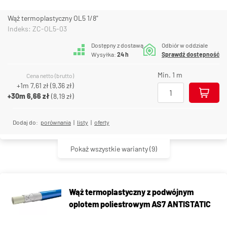
Wąż termoplastyczny OL5 1/8"
Indeks: ZC-OL5-03
Dostępny z dostawą
Odbiór w oddziale
Wysyłka:
24 h
Sprawdź dostępność
Min. 1 m
Cena netto (brutto)
+1m
7,61 zł
(
9,36 zł
)
+30m
6,66 zł
(
8,19 zł
)
Dodaj do:
porównania
|
listy
|
oferty
Pokaż wszystkie warianty
(9)
Wąż termoplastyczny z podwójnym
oplotem poliestrowym AS7 ANTISTATIC