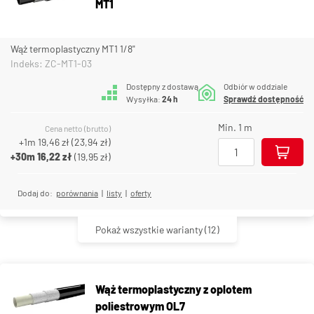
MT1
Wąż termoplastyczny MT1 1/8"
Indeks: ZC-MT1-03
Dostępny z dostawą
Odbiór w oddziale
Wysyłka:
24 h
Sprawdź dostępność
Min. 1 m
Cena netto (brutto)
+1m
19,46 zł
(
23,94 zł
)
+30m
16,22 zł
(
19,95 zł
)
Dodaj do:
porównania
|
listy
|
oferty
Pokaż wszystkie warianty
(12)
Wąż termoplastyczny z oplotem
poliestrowym OL7