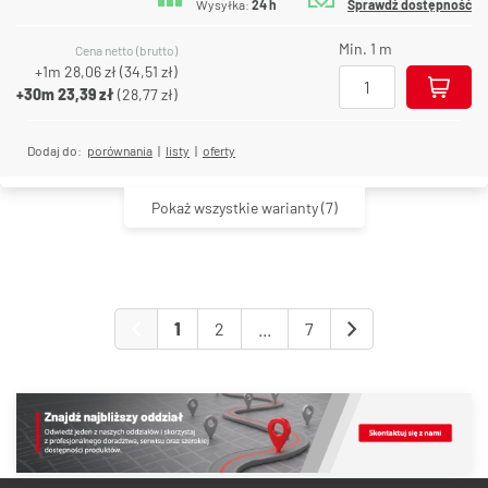
Wysyłka:
24 h
Sprawdź dostępność
Min. 1 m
Cena netto (brutto)
+1m
28,06 zł
(
34,51 zł
)
+30m
23,39 zł
(
28,77 zł
)
Dodaj do:
porównania
|
listy
|
oferty
Pokaż wszystkie warianty
(7)
1
2
...
7