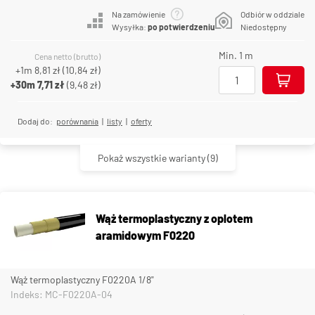
Na zamówienie
Odbiór w oddziale
Wysyłka:
po potwierdzeniu
Niedostępny
Min. 1 m
Cena netto (brutto)
+1m
8,81 zł
(
10,84 zł
)
+30m
7,71 zł
(
9,48 zł
)
Dodaj do:
porównania
|
listy
|
oferty
Pokaż wszystkie warianty
(9)
Wąż termoplastyczny z oplotem
aramidowym F0220
Wąż termoplastyczny F0220A 1/8"
Indeks: MC-F0220A-04