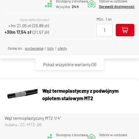
Dostępny z dostawą
Odbiór w oddziale
Wysyłka:
24 h
Sprawdź dostępność
Min. 1 m
Cena netto (brutto)
+1m
21,05 zł
(
25,89 zł
)
+30m
17,54 zł
(
21,57 zł
)
Dodaj do:
porównania
|
listy
|
oferty
Pokaż wszystkie warianty
(9)
Wąż termoplastyczny z podwójnym
oplotem stalowym MT2
Wąż termoplastyczny MT2 1/4"
Indeks: ZC-MT2-06
Dostępny z dostawą
Odbiór w oddziale