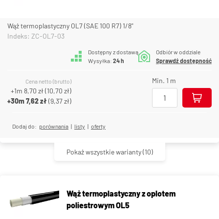
Wąż termoplastyczny OL7 (SAE 100 R7) 1/8"
Indeks: ZC-OL7-03
Dostępny z dostawą
Odbiór w oddziale
Wysyłka:
24 h
Sprawdź dostępność
Min. 1 m
Cena netto (brutto)
+1m
8,70 zł
(
10,70 zł
)
+30m
7,62 zł
(
9,37 zł
)
Dodaj do:
porównania
|
listy
|
oferty
Pokaż wszystkie warianty
(10)
Wąż termoplastyczny z oplotem
poliestrowym OL5