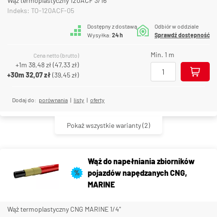
Wąż termoplastyczny 120ACF 3/16"
Indeks: TO-120ACF-05
Dostępny z dostawą
Odbiór w oddziale
Wysyłka:
24 h
Sprawdź dostępność
Min. 1 m
Cena netto (brutto)
+1m
38,48 zł
(
47,33 zł
)
+30m
32,07 zł
(
39,45 zł
)
Dodaj do:
porównania
|
listy
|
oferty
Pokaż wszystkie warianty
(2)
Wąż do napełniania zbiorników
pojazdów napędzanych CNG,
%
MARINE
Wąż termoplastyczny CNG MARINE 1/4"