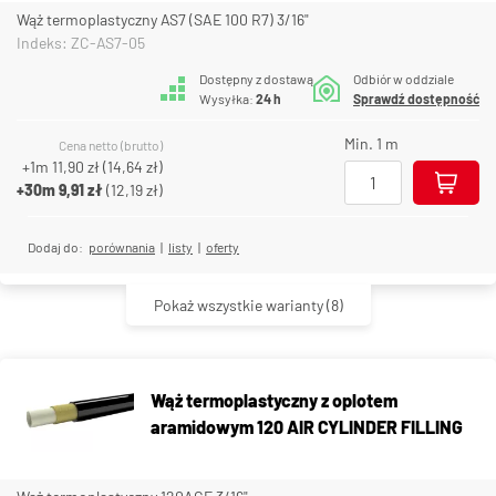
Wąż termoplastyczny AS7 (SAE 100 R7) 3/16"
Indeks: ZC-AS7-05
Dostępny z dostawą
Odbiór w oddziale
Wysyłka:
24 h
Sprawdź dostępność
Min. 1 m
Cena netto (brutto)
+1m
11,90 zł
(
14,64 zł
)
+30m
9,91 zł
(
12,19 zł
)
Dodaj do:
porównania
|
listy
|
oferty
Pokaż wszystkie warianty
(8)
Wąż termoplastyczny z oplotem
aramidowym 120 AIR CYLINDER FILLING