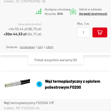
Indeks: ZC-CNGMARINE-06
Dostępny z dostawą
Odbiór w oddziale
Wysyłka:
24 h
Sprawdź dostępność
Min. 1 m
Cena netto (brutto)
+1m
53,44 zł
(
65,73 zł
)
+30m
44,53 zł
(
54,77 zł
)
Dodaj do:
porównania
|
listy
|
oferty
Pokaż wszystkie warianty
(6)
Wąż termoplastyczny z oplotem
%
poliestrowym F0200
Wąż termoplastyczny F0200A 1/8"
Indeks: MC-F0200A-04