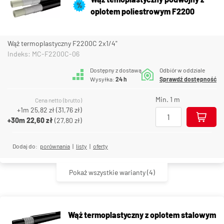
%
oplotem poliestrowym F2200
Wąż termoplastyczny F2200C 2x1/4"
Indeks: MC-F2200C-06
Dostępny z dostawą
Odbiór w oddziale
Wysyłka:
24 h
Sprawdź dostępność
Min. 1 m
Cena netto (brutto)
+1m
25,82 zł
(
31,76 zł
)
+30m
22,60 zł
(
27,80 zł
)
Dodaj do:
porównania
|
listy
|
oferty
Pokaż wszystkie warianty
(4)
Wąż termoplastyczny z oplotem stalowym