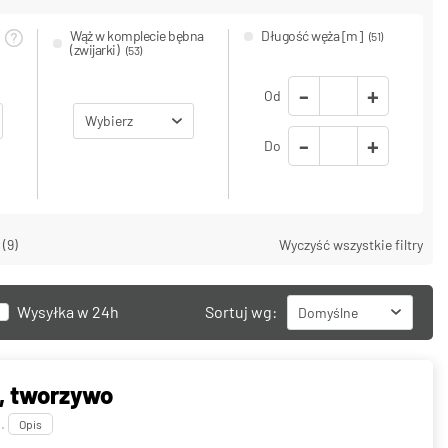
Wąż w komplecie bębna
Długość węża [m]
(51)
(zwijarki)
(53)
-
+
Od
Wybierz
-
+
Do
cze
Maksymalna
 (9)
Wyczyść wszystkie filtry
temperatura pracy
[°C]
(53)
Wysyłka w 24h
Sortuj wg:
Domyślne
Od
, tworzywo
C
.
Opis