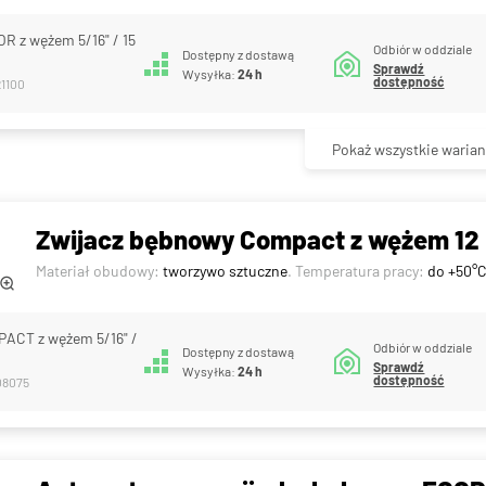
R z wężem 5/16" / 15
Odbiór w oddziale
Dostępny z dostawą
Sprawdź
Wysyłka:
24 h
dostępność
21100
Pokaż wszystkie warian
Zwijacz bębnowy Compact z wężem 12
Materiał obudowy:
tworzywo sztuczne
. Temperatura pracy:
do +50°
ACT z wężem 5/16" /
Odbiór w oddziale
Dostępny z dostawą
Sprawdź
Wysyłka:
24 h
dostępność
08075