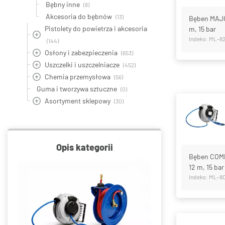
Bębny inne
(8)
Akcesoria do bębnów
(13)
Bęben MAJO
Pistolety do powietrza i akcesoria
m, 15 bar
Indeks: ML-8
(144)
Osłony i zabezpieczenia
(653)
Uszczelki i uszczelniacze
(452)
Chemia przemysłowa
(56)
Guma i tworzywa sztuczne
(0)
Asortyment sklepowy
(30)
Opis kategorii
Bęben COMP
12 m, 15 bar
Indeks: ML-8