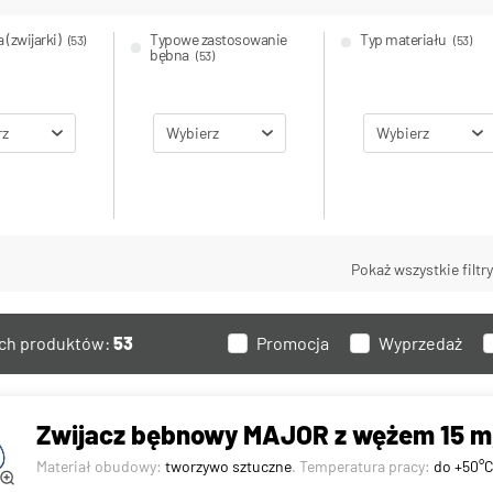
 (zwijarki)
Typowe zastosowanie
Typ materiału
(53)
(53)
bębna
(53)
rz
Wybierz
Wybierz
a średnica
Średnica wewnętrzna
Maks. ciśnienie robo
Pokaż wszystkie filtry
na DN [mm]
[mm]
[bar]
(16)
(53)
-
+
Od
ych produktów:
53
Promocja
Wyprzedaż
rz
Od
-
+
Do
Zwijacz bębnowy MAJOR z wężem 15 m
Materiał obudowy:
tworzywo sztuczne
. Temperatura pracy:
do +50°