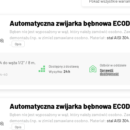
Pokaż wszystkie warian
Automatyczna zwijarka bębnowa ECODO
Bęben nie jest wyposażony w wąż, który należy zamówić osobno. Za
demontażu (np. w zimie) zamawiane osobno. Materiał:
stal AISI 304
.
Opis
 do węża 1/2" / 8 m,
Odbiór w oddziale
Dostępny z dostawą
Sprawdź
Wysyłka:
24 h
dostępność
04-40
Automatyczna zwijarka bębnowa ECODO
Bęben nie jest wyposażony w wąż, który należy zamówić osobno. Za
demontażu (np. w zimie) zamawiane osobno. Materiał:
stal AISI 304
.
Opis