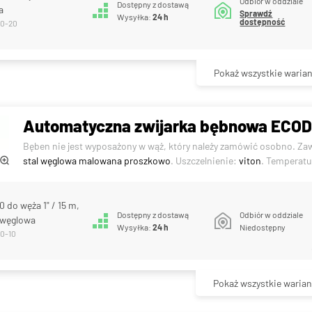
Odbiór w oddziale
Dostępny z dostawą
a
Sprawdź
Wysyłka:
24 h
dostępność
30-20
Pokaż wszystkie warian
Automatyczna zwijarka bębnowa ECOD
Bęben nie jest wyposażony w wąż, który należy zamówić osobno. Za
stal węglowa malowana proszkowo
. Uszczelnienie:
viton
. Temperatu
 do węża 1" / 15 m,
Dostępny z dostawą
Odbiór w oddziale
l węglowa
Wysyłka:
24 h
Niedostępny
40-10
Pokaż wszystkie warian