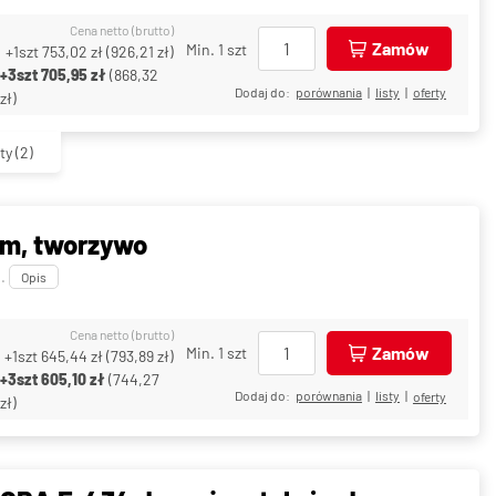
Cena netto (brutto)
Zamów
Min. 1 szt
+1szt
753,02 zł
(
926,21 zł
)
+3szt
705,95 zł
(
868,32
Dodaj do:
porównania
|
listy
|
oferty
zł
)
ty
(2)
 m, tworzywo
C
.
Opis
Cena netto (brutto)
Zamów
Min. 1 szt
+1szt
645,44 zł
(
793,89 zł
)
+3szt
605,10 zł
(
744,27
Dodaj do:
porównania
|
listy
|
oferty
zł
)