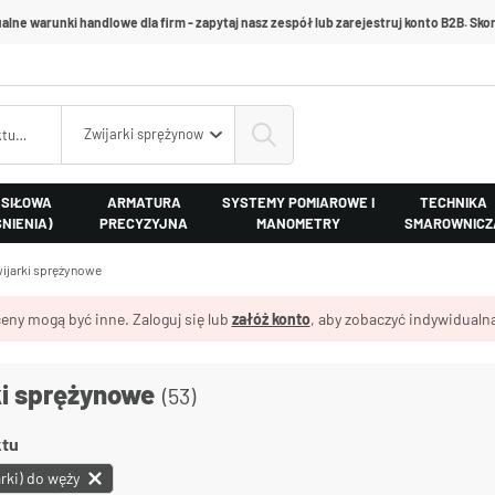
alne warunki handlowe dla firm - zapytaj nasz zespół lub zarejestruj konto B2B. Skon
Zwijarki sprężynowe
 SIŁOWA
ARMATURA
SYSTEMY POMIAROWE I
TECHNIKA
ŚNIENIA)
PRECYZYJNA
MANOMETRY
SMAROWNICZ
ijarki sprężynowe
eny mogą być inne. Zaloguj się lub
załóż konto
, aby zobaczyć indywidualną
ki sprężynowe
(53)
ktu
rki) do węży