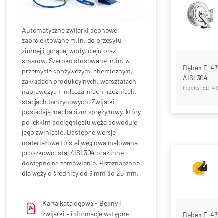
Automatyczne zwijarki bębnowe
zaprojektowane m.in. do przesyłu
zimnej i gorącej wody, oleju oraz
smarów. Szeroko stosowane m.in. w
Bęben E-434
przemyśle spożywczym, chemicznym,
AISI 304
zakładach produkcyjnych, warsztatach
Indeks: ED-4
naprawczych, mleczarniach, rzeźniach,
stacjach benzynowych. Zwijarki
posiadają mechanizm sprężynowy, który
po lekkim pociągnięciu węża powoduje
jego zwinięcie. Dostępne wersje
materiałowe to stal węglowa malowana
proszkowo, stal AISI 304 oraz inne
dostępne na zamówienie. Przeznaczone
dla węży o średnicy od 6 mm do 25 mm.
Karta katalogowa -
Bębny i
zwijarki – informacje wstępne
Bęben E-430