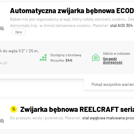
Automatyczna zwijarka bębnowa ECODO
Bęben nie jest wyposażony w wąż, który należy zamówić osobno. Za
demontażu (np. w zimie) zamawiane osobno. Materiał:
stal AISI 304
.
Opis
 do węża 1/2" / 25 m,
Odbiór w oddziale
Dostępny z dostawą
Sprawdź
Wysyłka:
24 h
dostępność
34-20
Pokaż wszystkie warian
Zwijarka bębnowa REELCRAFT seria
%
Do przesyłu wody i powietrza. Materiał:
stal węglowa malowana pro