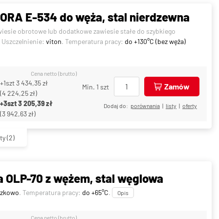
RA E-534 do węża, stal nierdzewna
wiesie obrotowe lub dodatkowe zawiesie stałe do szybkiego
. Uszczelnienie:
viton
. Temperatura pracy:
do +130°C (bez węża)
Cena netto (brutto)
+1szt
3 434,35 zł
Zamów
Min. 1 szt
(
4 224,25 zł
)
+3szt
3 205,39 zł
Dodaj do:
porównania
|
listy
|
oferty
(
3 942,63 zł
)
ty
(2)
 OLP-70 z wężem, stal węglowa
szkowo
. Temperatura pracy:
do +65°C
.
Opis
Cena netto (brutto)