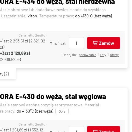
RA E-434 do węża, stal nierdzewna
wiesie obrotowe lub dodatkowe zawiesie stałe do szybkiego
. Uszczelnienie:
viton
. Temperatura pracy:
do +130°C (bez węża)
Cena netto (brutto)
+1szt
2 293,51 zł
(
2 821,02
Zamów
Min. 1 szt
zł
)
+3szt
2 129,69 zł
Dodaj do:
porównania
|
listy
|
oferty
(
2 619,52 zł
)
ty
(2)
ORA E-430 do węża, stal węglowa
wiesie stanowi osobną pozycję asortymentową. Materiał:
ra pracy:
do +130°C (bez węża)
.
Opis
Cena netto (brutto)
+1szt
1 261,89 zł
(
1 552,12
Zamów