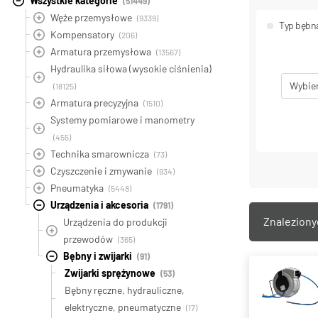
Wszystkie kategorie
(51449)
Węże przemysłowe
(9339)
Typ bębna
Kompensatory
(206)
Armatura przemysłowa
(13567)
Hydraulika siłowa (wysokie ciśnienia)
Wybie
(18125)
Armatura precyzyjna
(1510)
Systemy pomiarowe i manometry
(455)
Technika smarownicza
(73)
Nominaln
Czyszczenie i zmywanie
(934)
wewnętrz
Pneumatyka
(42)
(5448)
Urządzenia i akcesoria
(1791)
Znalezion
Urządzenia do produkcji
Wybie
przewodów
(365)
Bębny i zwijarki
(91)
Zwijarki sprężynowe
(53)
Bębny ręczne, hydrauliczne,
elektryczne, pneumatyczne
(17)