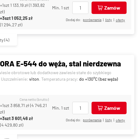
+1szt
1 133,19 zł
(
1 393,82
Zamów
Min. 1 szt
zł
)
+3szt
1 052,25 zł
Dodaj do:
porównania
|
listy
|
oferty
(
1 294,27 zł
)
ty
(4)
RA E-544 do węża, stal nierdzewna
wiesie obrotowe lub dodatkowe zawiesie stałe do szybkiego
. Uszczelnienie:
viton
. Temperatura pracy:
do +130°C (bez węża)
Cena netto (brutto)
+1szt
3 858,71 zł
(
4 746,21
Zamów
Min. 1 szt
zł
)
+3szt
3 601,46 zł
Dodaj do:
porównania
|
listy
|
oferty
(
4 429,80 zł
)