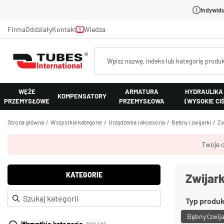
Indywidu
Firma
Oddziały
Kontakt
Wiedza
WĘŻE
ARMATURA
HYDRAULIKA
KOMPENSATORY
PRZEMYSŁOWE
PRZEMYSŁOWA
(WYSOKIE CI
Strona główna
Wszystkie kategorie
Urządzenia i akcesoria
Bębny i zwijarki
Zw
Twoje c
KATEGORIE
Zwijar
Typ produ
Bębny (zwija