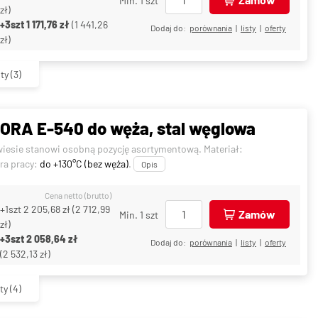
Min. 1 szt
zł
)
+3szt
1 171,76 zł
(
1 441,26
Dodaj do:
porównania
|
listy
|
oferty
zł
)
ty
(3)
ORA E-540 do węża, stal węglowa
wiesie stanowi osobną pozycję asortymentową. Materiał:
ra pracy:
do +130°C (bez węża)
.
Opis
Cena netto (brutto)
+1szt
2 205,68 zł
(
2 712,99
Zamów
Min. 1 szt
zł
)
+3szt
2 058,64 zł
Dodaj do:
porównania
|
listy
|
oferty
(
2 532,13 zł
)
ty
(4)