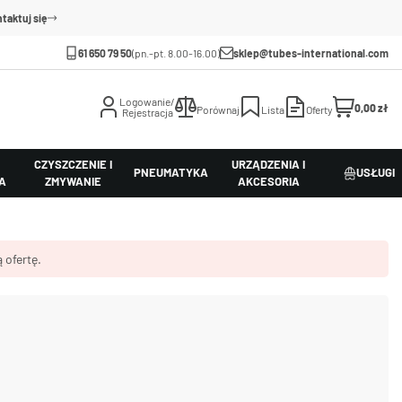
taktuj się
61 650 79 50
(pn.-pt. 8.00-16.00)
sklep@tubes-international.com
Logowanie/
0,00 zł
Porównaj
Lista
Oferty
Rejestracja
CZYSZCZENIE I
URZĄDZENIA I
PNEUMATYKA
USŁUGI
A
ZMYWANIE
AKCESORIA
 ofertę.