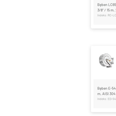
Bęben LC65
3/8" / 15 m,
Indeks: RC-L
Bęben E-544
m, AISI 304
Indeks: ED-5