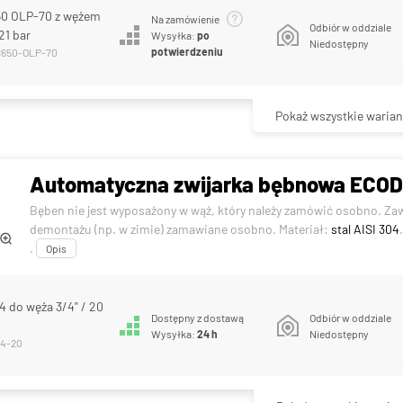
0 OLP-70 z wężem
Na zamówienie
Odbiór w oddziale
 21 bar
Wysyłka:
po
Niedostępny
potwierdzeniu
C650-OLP-70
Pokaż wszystkie warian
Automatyczna zwijarka bębnowa ECODO
Bęben nie jest wyposażony w wąż, który należy zamówić osobno. Za
demontażu (np. w zimie) zamawiane osobno. Materiał:
stal AISI 304
.
Opis
 do węża 3/4" / 20
Dostępny z dostawą
Odbiór w oddziale
Wysyłka:
24 h
Niedostępny
44-20