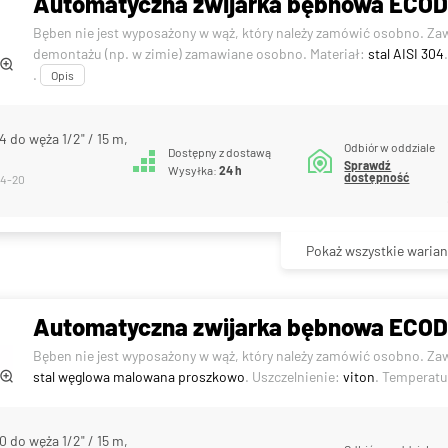
Automatyczna zwijarka bębnowa ECODO
Bęben nie jest wyposażony w wąż, który należy zamówić osobno. Za
demontażu (np. w zimie) zamawiane osobno. Materiał:
stal AISI 304
.
Opis
 do węża 1/2" / 15 m,
Odbiór w oddziale
Dostępny z dostawą
Sprawdź
Wysyłka:
24 h
dostępność
34-20
Pokaż wszystkie warian
Automatyczna zwijarka bębnowa ECOD
Bęben nie jest wyposażony w wąż, który należy zamówić osobno. Za
stal węglowa malowana proszkowo
. Uszczelnienie:
viton
. Temperatu
 do węża 1/2" / 15 m,