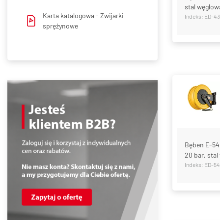
stal węglow
Karta katalogowa -
Zwijarki
Indeks: ED-4
sprężynowe
Bęben E-540
20 bar, sta
Indeks: ED-5