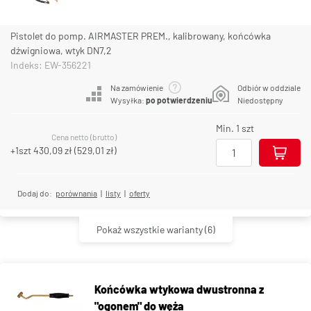
Pistolet do pomp. AIRMASTER PREM., kalibrowany, końcówka
dźwigniowa, wtyk DN7,2
Indeks: EW-356221
Na zamówienie
Odbiór w oddziale
Wysyłka:
po potwierdzeniu
Niedostępny
Min. 1 szt
Cena netto (brutto)
+1szt
430,09 zł
(
529,01 zł
)
Dodaj do:
porównania
|
listy
|
oferty
Pokaż wszystkie warianty
(6)
Końcówka wtykowa dwustronna z
"ogonem" do węża