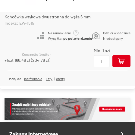
Końcówka wtykowa dwustronna do węża 6 mm
Indeks: EW-15151
Na zamówienie
Odbiór w oddziale
Wysyłka:
po potwierdzeniu
Niedostępny
Min. 1 szt
Cena netto (brutto)
+1szt
166,49 zł
(
204,78 zł
)
Dodaj do:
porównania
|
listy
|
oferty
Zakupy internetowe