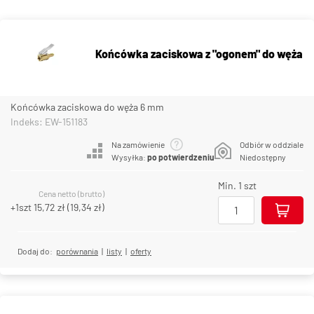
Końcówka zaciskowa z "ogonem" do węża
Końcówka zaciskowa do węża 6 mm
Indeks: EW-151183
Na zamówienie
Odbiór w oddziale
Wysyłka:
po potwierdzeniu
Niedostępny
Min. 1 szt
Cena netto (brutto)
+1szt
15,72 zł
(
19,34 zł
)
Dodaj do:
porównania
|
listy
|
oferty