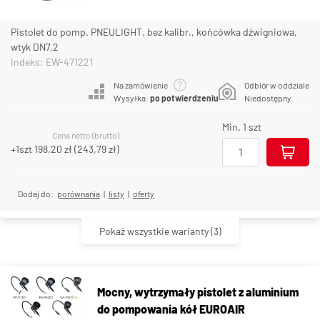
Pistolet do pomp. PNEULIGHT, bez kalibr., końcówka dźwigniowa,
wtyk DN7,2
Indeks: EW-471221
Na zamówienie
Odbiór w oddziale
Wysyłka:
po potwierdzeniu
Niedostępny
Min. 1 szt
Cena netto (brutto)
+1szt
198,20 zł
(
243,79 zł
)
Dodaj do:
porównania
|
listy
|
oferty
Pokaż wszystkie warianty
(3)
Mocny, wytrzymały pistolet z aluminium
do pompowania kół EUROAIR