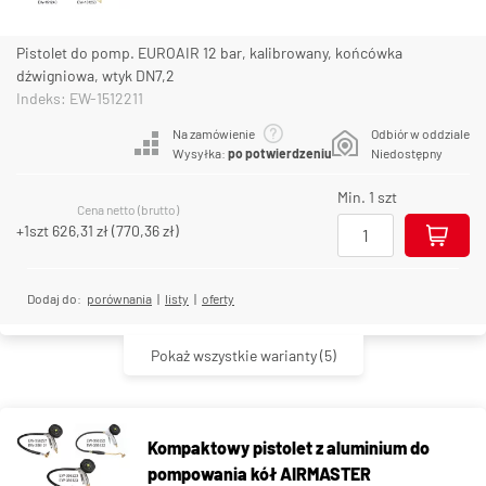
Pistolet do pomp. EUROAIR 12 bar, kalibrowany, końcówka
dźwigniowa, wtyk DN7,2
Indeks: EW-1512211
Na zamówienie
Odbiór w oddziale
Wysyłka:
po potwierdzeniu
Niedostępny
Min. 1 szt
Cena netto (brutto)
+1szt
626,31 zł
(
770,36 zł
)
Dodaj do:
porównania
|
listy
|
oferty
Pokaż wszystkie warianty
(5)
Kompaktowy pistolet z aluminium do
pompowania kół AIRMASTER