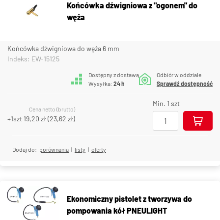
Końcówka dźwigniowa z "ogonem" do
węża
Końcówka dźwigniowa do węża 6 mm
Indeks: EW-15125
Dostępny z dostawą
Odbiór w oddziale
Wysyłka:
24 h
Sprawdź dostępność
Min. 1 szt
Cena netto (brutto)
+1szt
19,20 zł
(
23,62 zł
)
Dodaj do:
porównania
|
listy
|
oferty
Ekonomiczny pistolet z tworzywa do
pompowania kół PNEULIGHT