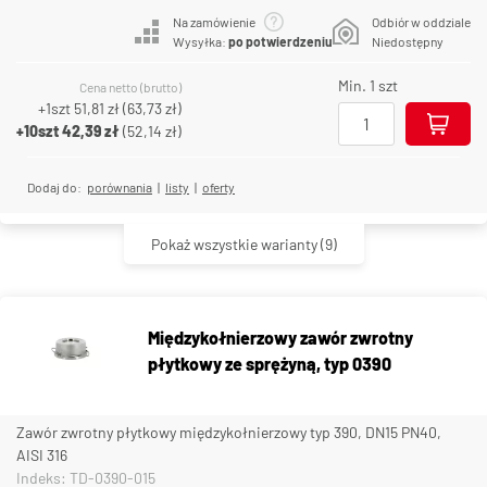
Na zamówienie
Odbiór w oddziale
Wysyłka:
po potwierdzeniu
Niedostępny
Min. 1 szt
Cena netto (brutto)
+1szt
51,81 zł
(
63,73 zł
)
+10szt
42,39 zł
(
52,14 zł
)
Dodaj do:
porównania
|
listy
|
oferty
Pokaż wszystkie warianty
(9)
Międzykołnierzowy zawór zwrotny
płytkowy ze sprężyną, typ 0390
Zawór zwrotny płytkowy międzykołnierzowy typ 390, DN15 PN40,
AISI 316
Indeks: TD-0390-015