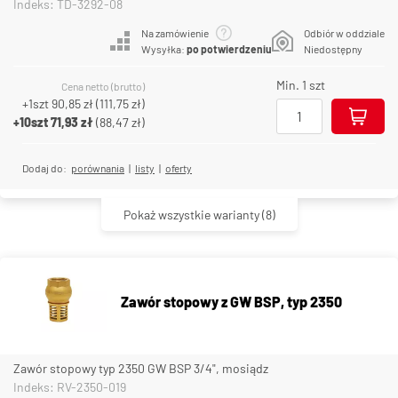
Indeks: TD-3292-08
Na zamówienie
Odbiór w oddziale
Wysyłka:
po potwierdzeniu
Niedostępny
Min. 1 szt
Cena netto (brutto)
+1szt
90,85 zł
(
111,75 zł
)
+10szt
71,93 zł
(
88,47 zł
)
Dodaj do:
porównania
|
listy
|
oferty
Pokaż wszystkie warianty
(8)
Zawór stopowy z GW BSP, typ 2350
Zawór stopowy typ 2350 GW BSP 3/4", mosiądz
Indeks: RV-2350-019