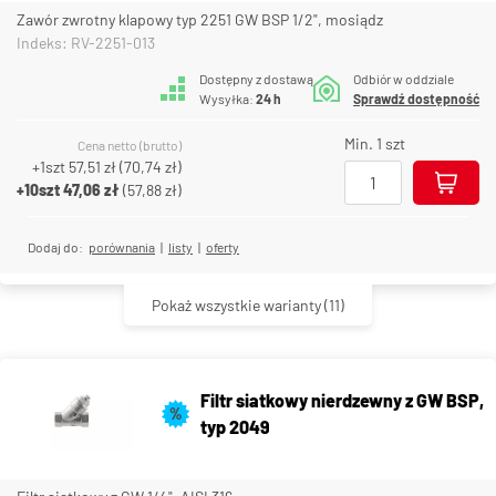
Zawór zwrotny klapowy typ 2251 GW BSP 1/2", mosiądz
Indeks: RV-2251-013
Dostępny z dostawą
Odbiór w oddziale
Wysyłka:
24 h
Sprawdź dostępność
Min. 1 szt
Cena netto (brutto)
+1szt
57,51 zł
(
70,74 zł
)
+10szt
47,06 zł
(
57,88 zł
)
Dodaj do:
porównania
|
listy
|
oferty
Pokaż wszystkie warianty
(11)
Filtr siatkowy nierdzewny z GW BSP,
%
typ 2049