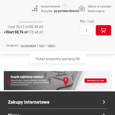
Na zamówienie
Odbiór w oddziale
Wysyłka:
po potwierdzeniu
Niedostępny
Min. 1 szt
Cena netto (brutto)
+1szt
75,47 zł
(
92,83 zł
)
+10szt
59,74 zł
(
73,48 zł
)
Dodaj do:
porównania
|
listy
|
oferty
Pokaż wszystkie warianty
(9)
Zakupy internetowe