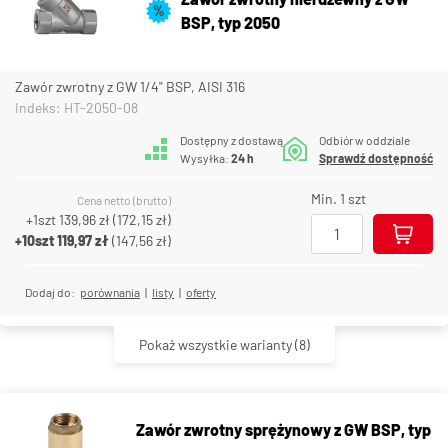
%
BSP, typ 2050
Zawór zwrotny z GW 1/4" BSP, AISI 316
Indeks: HT-2050-08
Dostępny z dostawą
Odbiór w oddziale
Wysyłka:
24 h
Sprawdź dostępność
Min. 1 szt
Cena netto (brutto)
+1szt
139,96 zł
(
172,15 zł
)
+10szt
119,97 zł
(
147,56 zł
)
Dodaj do:
porównania
|
listy
|
oferty
Pokaż wszystkie warianty
(8)
Zawór zwrotny sprężynowy z GW BSP, typ