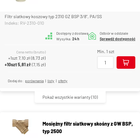
Filtr siatkowy koszowy typ 2310 GZ BSP 3/8", PA/SS
Indeks: RV-2310-010
Dostępny z dostawą
Odbiór w oddziale
Wysyłka:
24 h
Sprawdź dostępność
Min. 1 szt
Cena netto (brutto)
+1szt
7,10 zł
(
8,73 zł
)
+10szt
5,81 zł
(
7,15 zł
)
Dodaj do:
porównania
|
listy
|
oferty
Pokaż wszystkie warianty
(10)
Mosiężny filtr siatkowy skośny z GW BSP,
typ 2500