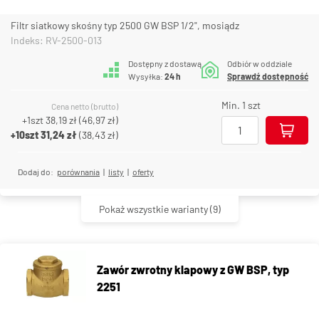
Filtr siatkowy skośny typ 2500 GW BSP 1/2", mosiądz
Indeks: RV-2500-013
Dostępny z dostawą
Odbiór w oddziale
Wysyłka:
24 h
Sprawdź dostępność
Min. 1 szt
Cena netto (brutto)
+1szt
38,19 zł
(
46,97 zł
)
+10szt
31,24 zł
(
38,43 zł
)
Dodaj do:
porównania
|
listy
|
oferty
Pokaż wszystkie warianty
(9)
Zawór zwrotny klapowy z GW BSP, typ
2251