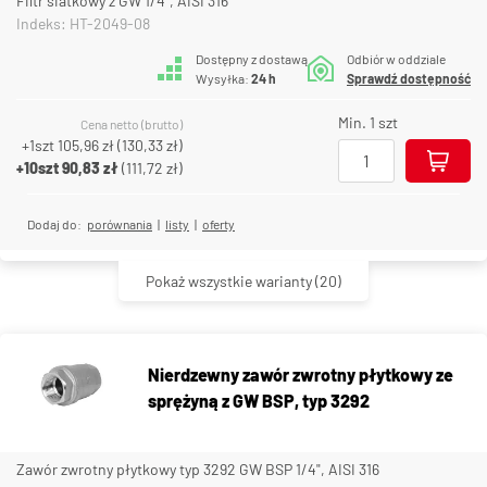
Filtr siatkowy z GW 1/4", AISI 316
Indeks: HT-2049-08
Dostępny z dostawą
Odbiór w oddziale
Wysyłka:
24 h
Sprawdź dostępność
Min. 1 szt
Cena netto (brutto)
+1szt
105,96 zł
(
130,33 zł
)
+10szt
90,83 zł
(
111,72 zł
)
Dodaj do:
porównania
|
listy
|
oferty
Pokaż wszystkie warianty
(20)
Nierdzewny zawór zwrotny płytkowy ze
sprężyną z GW BSP, typ 3292
Zawór zwrotny płytkowy typ 3292 GW BSP 1/4", AISI 316