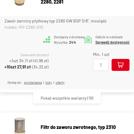
2280, 2281
Zawór zwrotny płytkowy typ 2280 GW BSP 3/8", mosiądz
Indeks: RV-2280-010
Dostępny z dostawą
Odbiór w oddziale
Wysyłka:
24 h
Sprawdź dostępność
Min. 1 szt
Cena netto (brutto)
+1szt
34,11 zł
(
41,96 zł
)
+10szt
27,91 zł
(
34,33 zł
)
Dodaj do:
porównania
|
listy
|
oferty
Pokaż wszystkie warianty
(19)
Filtr do zaworu zwrotnego, typ 2310