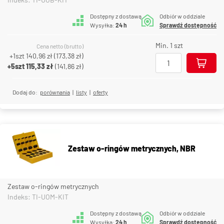
Dostępny z dostawą
Odbiór w oddziale
Wysyłka:
24 h
Sprawdź dostępność
Min. 1 szt
Cena netto (brutto)
+1szt
140,96 zł
(
173,38 zł
)
+5szt
115,33 zł
(
141,86 zł
)
Dodaj do:
porównania
|
listy
|
oferty
Zestaw o-ringów metrycznych, NBR
Zestaw o-ringów metrycznych
Indeks: TI-UOM-KIT
Dostępny z dostawą
Odbiór w oddziale
Wysyłka:
24 h
Sprawdź dostępność