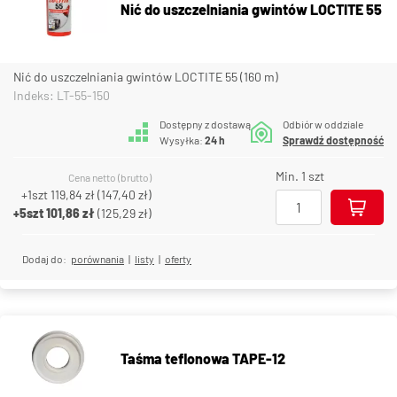
Nić do uszczelniania gwintów LOCTITE 55
Nić do uszczelniania gwintów LOCTITE 55 (160 m)
Indeks: LT-55-150
Dostępny z dostawą
Odbiór w oddziale
Wysyłka:
24 h
Sprawdź dostępność
Min. 1 szt
Cena netto (brutto)
+1szt
119,84 zł
(
147,40 zł
)
+5szt
101,86 zł
(
125,29 zł
)
Dodaj do:
porównania
|
listy
|
oferty
Taśma teflonowa TAPE-12