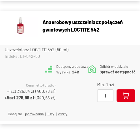
Anaerobowy uszczelniacz połączeń
gwintowych LOCTITE 542
Uszczelniacz LOCTITE 542 (50 ml)
Indeks: LT-542-50
Dostępny z dostawą
Odbiór w oddziale
Wysyłka:
24 h
Sprawdź dostępność
Min. 1 szt
Cena netto (brutto)
+1szt
325,84 zł
(
400,78 zł
)
+5szt
276,96 zł
(
340,66 zł
)
Dodaj do:
porównania
|
listy
|
oferty