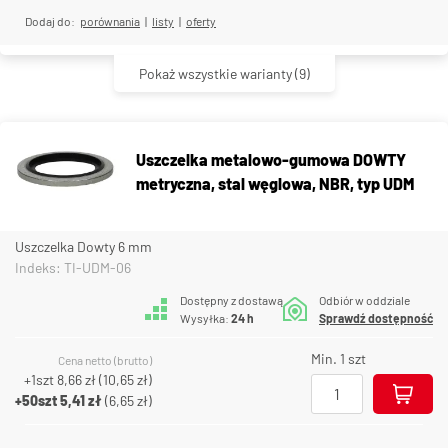
Dodaj do:
porównania
|
listy
|
oferty
Pokaż wszystkie warianty
(9)
Uszczelka metalowo-gumowa DOWTY
metryczna, stal węglowa, NBR, typ UDM
Uszczelka Dowty 6 mm
Indeks: TI-UDM-06
Dostępny z dostawą
Odbiór w oddziale
Wysyłka:
24 h
Sprawdź dostępność
Min. 1 szt
Cena netto (brutto)
+1szt
8,66 zł
(
10,65 zł
)
+50szt
5,41 zł
(
6,65 zł
)