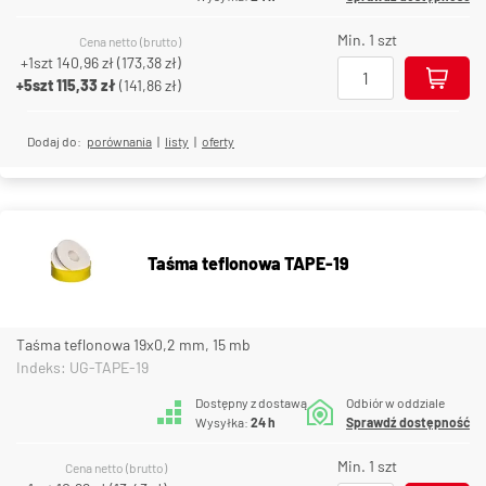
Min. 1 szt
Cena netto (brutto)
+1szt
140,96 zł
(
173,38 zł
)
+5szt
115,33 zł
(
141,86 zł
)
Dodaj do:
porównania
|
listy
|
oferty
Taśma teflonowa TAPE-19
Taśma teflonowa 19x0,2 mm, 15 mb
Indeks: UG-TAPE-19
Dostępny z dostawą
Odbiór w oddziale
Wysyłka:
24 h
Sprawdź dostępność
Min. 1 szt
Cena netto (brutto)