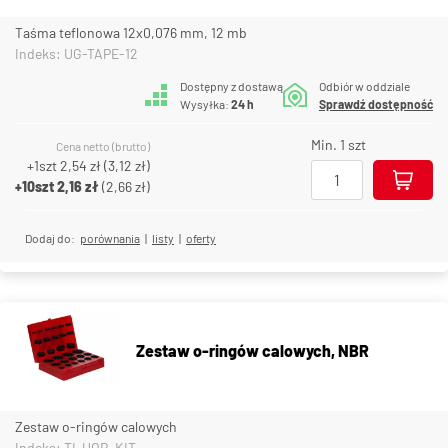
Taśma teflonowa 12x0,076 mm, 12 mb
Indeks: UG-TAPE-12
Dostępny z dostawą
Odbiór w oddziale
Wysyłka:
24 h
Sprawdź dostępność
Min. 1 szt
Cena netto (brutto)
+1szt
2,54 zł
(
3,12 zł
)
+10szt
2,16 zł
(
2,66 zł
)
Dodaj do:
porównania
|
listy
|
oferty
Zestaw o-ringów calowych, NBR
Zestaw o-ringów calowych
Indeks: TI-UOB-KIT