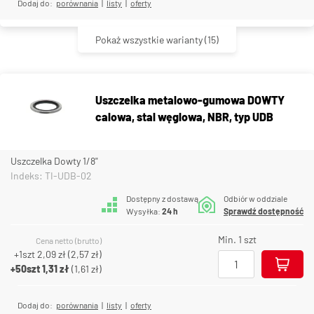
Dodaj do:
porównania
|
listy
|
oferty
Pokaż wszystkie warianty
(15)
Uszczelka metalowo-gumowa DOWTY
calowa, stal węglowa, NBR, typ UDB
Uszczelka Dowty 1/8"
Indeks: TI-UDB-02
Dostępny z dostawą
Odbiór w oddziale
Wysyłka:
24 h
Sprawdź dostępność
Min. 1 szt
Cena netto (brutto)
+1szt
2,09 zł
(
2,57 zł
)
+50szt
1,31 zł
(
1,61 zł
)
Dodaj do:
porównania
|
listy
|
oferty