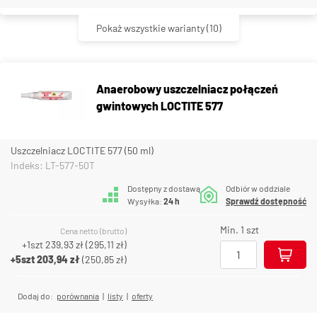
Pokaż wszystkie warianty
(10)
Anaerobowy uszczelniacz połączeń
gwintowych LOCTITE 577
Uszczelniacz LOCTITE 577 (50 ml)
Indeks: LT-577-50T
Dostępny z dostawą
Odbiór w oddziale
Wysyłka:
24 h
Sprawdź dostępność
Min. 1 szt
Cena netto (brutto)
+1szt
239,93 zł
(
295,11 zł
)
+5szt
203,94 zł
(
250,85 zł
)
Dodaj do:
porównania
|
listy
|
oferty