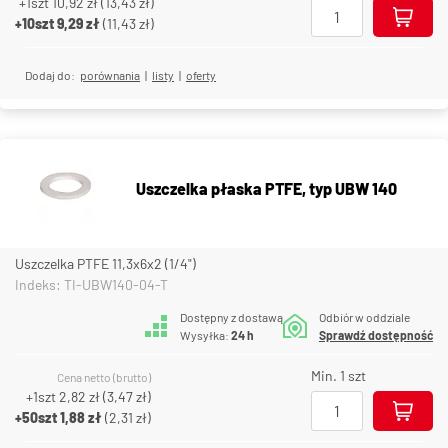
+1szt
10,92 zł
(
13,43 zł
)
+10szt
9,29 zł
(
11,43 zł
)
Dodaj do:
porównania
|
listy
|
oferty
Uszczelka płaska PTFE, typ UBW 140
Uszczelka PTFE 11,3x6x2 (1/4")
Indeks: TI-UBW140-04-T
Dostępny z dostawą
Odbiór w oddziale
Wysyłka:
24 h
Sprawdź dostępność
Min. 1 szt
Cena netto (brutto)
+1szt
2,82 zł
(
3,47 zł
)
+50szt
1,88 zł
(
2,31 zł
)