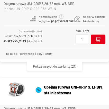
Obejma rurowa UNI-GRIP S 29÷32 mm, W5, NBR
Indeks: UN-GRIP-S-029-032-W5-N
Na zamówienie
Odbiór w oddziale
Wysyłka:
po potwierdzeniu
Niedostępny
Min. 1 szt
Cena netto (brutto)
+1szt
314,53 zł
(
386,87 zł
)
+5szt
275,21 zł
(
338,51 zł
)
Dodaj do:
porównania
|
listy
|
oferty
Pokaż wszystkie warianty
(21)
Obejma rurowa UNI-GRIP S, EPDM,
%
stal nierdzewna
Obejma rurowa UNI-GRIP S 29÷32 mm, W5, EPDM