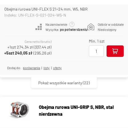
Obejma rurowa UNI-FLEX S 21÷24 mm, W5, NBR
Indeks: UN-FLEX-S-021-024-W5-N
Na zamówienie
Odbiór w oddziale
Wysyłka:
po potwierdzeniu
Niedostępny
Min. 1 szt
Cena netto (brutto)
+1szt
274,34 zł
(
337,44 zł
)
+5szt
240,05 zł
(
295,26 zł
)
Dodaj do:
porównania
|
listy
|
oferty
Pokaż wszystkie warianty
(22)
Obejma rurowa UNI-GRIP S, NBR, stal
nierdzewna