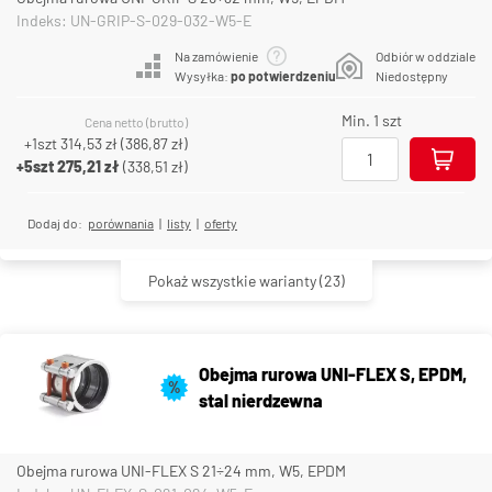
Indeks: UN-GRIP-S-029-032-W5-E
Na zamówienie
Odbiór w oddziale
Wysyłka:
po potwierdzeniu
Niedostępny
Min. 1 szt
Cena netto (brutto)
+1szt
314,53 zł
(
386,87 zł
)
+5szt
275,21 zł
(
338,51 zł
)
Dodaj do:
porównania
|
listy
|
oferty
Pokaż wszystkie warianty
(23)
Obejma rurowa UNI-FLEX S, EPDM,
%
stal nierdzewna
Obejma rurowa UNI-FLEX S 21÷24 mm, W5, EPDM