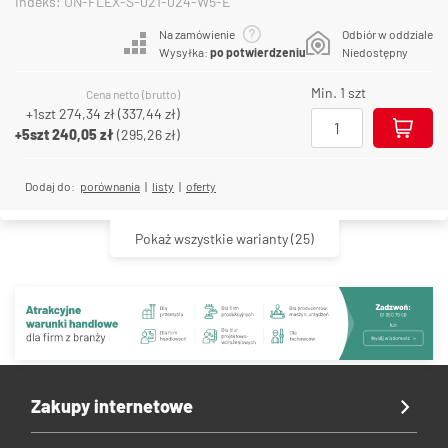
Indeks: UN-FLEX-S-021-024-W5-E
Na zamówienie
Odbiór w oddziale
Wysyłka:
po potwierdzeniu
Niedostępny
Min. 1 szt
Cena netto (brutto)
+1szt
274,34 zł
(
337,44 zł
)
+5szt
240,05 zł
(
295,26 zł
)
Dodaj do:
porównania
|
listy
|
oferty
Pokaż wszystkie warianty
(25)
Zakupy internetowe