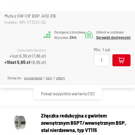
Mufa z GW 1/8" BSP, AISI 316
Indeks: NM-VT1221-02
Dostępny z dostawą
Odbiór w oddziale
Wysyłka:
24 h
Sprawdź dostępność
Min. 1 szt
Cena netto (brutto)
+1szt
6,39 zł
(
7,86 zł
)
+10szt
5,65 zł
(
6,95 zł
)
Dodaj do:
porównania
|
listy
|
oferty
Pokaż wszystkie warianty
(12)
Złączka redukcyjna z gwintem
zewnętrznym BSPT/wewnętrznym BSP,
stal nierdzewna, typ VT115