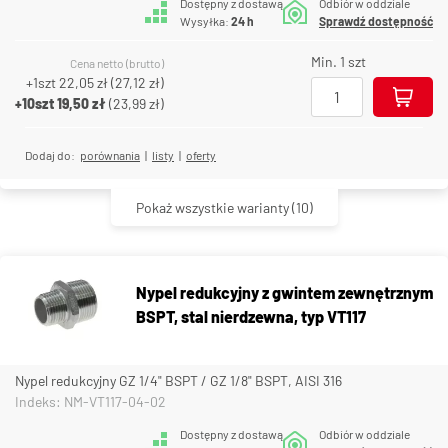
Dostępny z dostawą
Odbiór w oddziale
Wysyłka:
24 h
Sprawdź dostępność
Min. 1 szt
Cena netto (brutto)
+1szt
22,05 zł
(
27,12 zł
)
+10szt
19,50 zł
(
23,99 zł
)
Dodaj do:
porównania
|
listy
|
oferty
Pokaż wszystkie warianty
(10)
Nypel redukcyjny z gwintem zewnętrznym
BSPT, stal nierdzewna, typ VT117
Nypel redukcyjny GZ 1/4" BSPT / GZ 1/8" BSPT, AISI 316
Indeks: NM-VT117-04-02
Dostępny z dostawą
Odbiór w oddziale