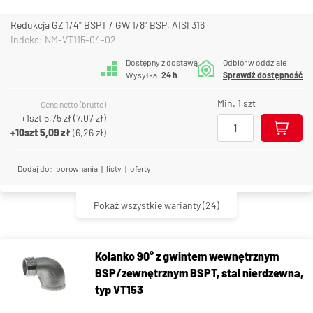
Redukcja GZ 1/4" BSPT / GW 1/8" BSP, AISI 316
Indeks: NM-VT115-04-02
Dostępny z dostawą
Odbiór w oddziale
Wysyłka:
24 h
Sprawdź dostępność
Min. 1 szt
Cena netto (brutto)
+1szt
5,75 zł
(
7,07 zł
)
+10szt
5,09 zł
(
6,26 zł
)
Dodaj do:
porównania
|
listy
|
oferty
Pokaż wszystkie warianty
(24)
Kolanko 90° z gwintem wewnętrznym
BSP/zewnętrznym BSPT, stal nierdzewna,
typ VT153