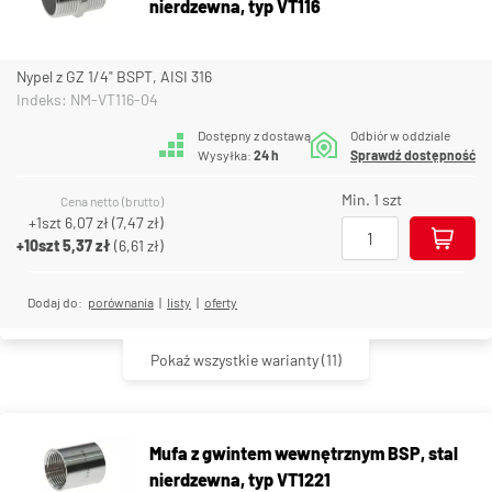
nierdzewna, typ VT116
Nypel z GZ 1/4" BSPT, AISI 316
Indeks: NM-VT116-04
Dostępny z dostawą
Odbiór w oddziale
Wysyłka:
24 h
Sprawdź dostępność
Min. 1 szt
Cena netto (brutto)
+1szt
6,07 zł
(
7,47 zł
)
+10szt
5,37 zł
(
6,61 zł
)
Dodaj do:
porównania
|
listy
|
oferty
Pokaż wszystkie warianty
(11)
Mufa z gwintem wewnętrznym BSP, stal
nierdzewna, typ VT1221