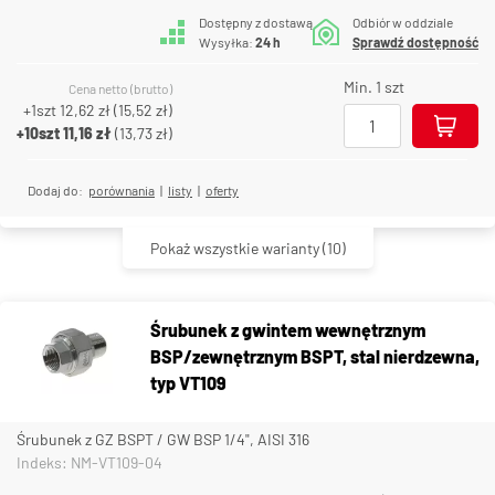
Dostępny z dostawą
Odbiór w oddziale
Wysyłka:
24 h
Sprawdź dostępność
Min. 1 szt
Cena netto (brutto)
+1szt
12,62 zł
(
15,52 zł
)
+10szt
11,16 zł
(
13,73 zł
)
Dodaj do:
porównania
|
listy
|
oferty
Pokaż wszystkie warianty
(10)
Śrubunek z gwintem wewnętrznym
BSP/zewnętrznym BSPT, stal nierdzewna,
typ VT109
Śrubunek z GZ BSPT / GW BSP 1/4", AISI 316
Indeks: NM-VT109-04