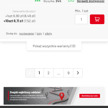
Wysyłka:
24 h
Sprawdź dostępność
Min. 1 szt
Cena netto (brutto)
+1szt
6,90 zł
(
8,49 zł
)
+10szt
6,11 zł
(
7,52 zł
)
Dodaj do:
porównania
|
listy
|
oferty
Pokaż wszystkie warianty
(13)
1
2
...
9