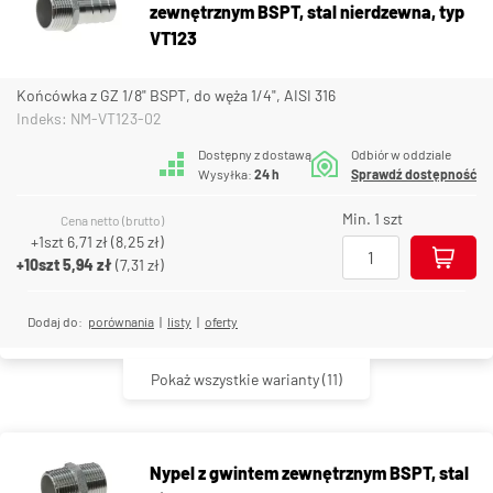
zewnętrznym BSPT, stal nierdzewna, typ
VT123
Końcówka z GZ 1/8" BSPT, do węża 1/4", AISI 316
Indeks: NM-VT123-02
Dostępny z dostawą
Odbiór w oddziale
Wysyłka:
24 h
Sprawdź dostępność
Min. 1 szt
Cena netto (brutto)
+1szt
6,71 zł
(
8,25 zł
)
+10szt
5,94 zł
(
7,31 zł
)
Dodaj do:
porównania
|
listy
|
oferty
Pokaż wszystkie warianty
(11)
Nypel z gwintem zewnętrznym BSPT, stal