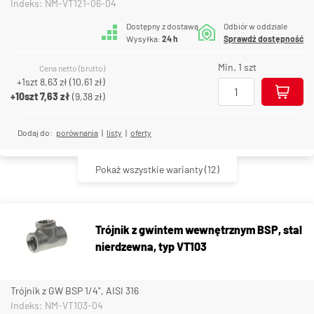
Indeks: NM-VT121-06-04
Dostępny z dostawą
Odbiór w oddziale
Wysyłka:
24 h
Sprawdź dostępność
Min. 1 szt
Cena netto (brutto)
+1szt
8,63 zł
(
10,61 zł
)
+10szt
7,63 zł
(
9,38 zł
)
Dodaj do:
porównania
|
listy
|
oferty
Pokaż wszystkie warianty
(12)
Trójnik z gwintem wewnętrznym BSP, stal
nierdzewna, typ VT103
Trójnik z GW BSP 1/4", AISI 316
Indeks: NM-VT103-04