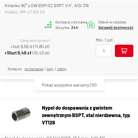
Kolanko 90° z GW BSP/GZ BSPT 1/4", AISI 316
Indeks: NM-VT153-04
Dostępny z dostawą
Odbiór w oddziale
Wysyłka:
24 h
Sprawdź dostępność
Min. 1 szt
Cena netto (brutto)
+1szt
9,59 zł
(
11,80 zł
)
+10szt
8,48 zł
(
10,43 zł
)
Dodaj do:
porównania
|
listy
|
oferty
Pokaż wszystkie warianty
(10)
Nypel do dospawania z gwintem
zewnętrznym BSPT, stal nierdzewna, typ
VT126