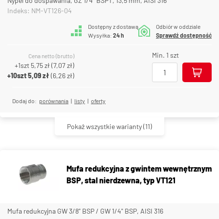
Nypel do dospawania, GZ 1/4" BSPT, 13,5 mm, AISI 316
Indeks: NM-VT126-04
Dostępny z dostawą
Odbiór w oddziale
Wysyłka:
24 h
Sprawdź dostępność
Min. 1 szt
Cena netto (brutto)
+1szt
5,75 zł
(
7,07 zł
)
+10szt
5,09 zł
(
6,26 zł
)
Dodaj do:
porównania
|
listy
|
oferty
Pokaż wszystkie warianty
(11)
Mufa redukcyjna z gwintem wewnętrznym
BSP, stal nierdzewna, typ VT121
Mufa redukcyjna GW 3/8" BSP / GW 1/4" BSP, AISI 316