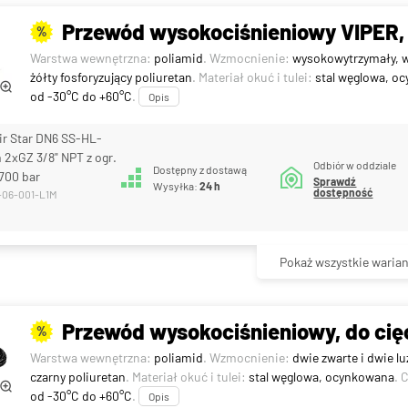
Przewód wysokociśnieniowy VIPER, 
%
Warstwa wewnętrzna:
poliamid
. Wzmocnienie:
wysokowytrzymały, w
żółty fosforyzujący poliuretan
. Materiał okuć i tulei:
stal węglowa, o
od -30°C do +60°C
.
Opis
ir Star DN6 SS-HL-
 2xGZ 3/8" NPT z ogr.
Odbiór w oddziale
Dostępny z dostawą
700 bar
Sprawdź
Wysyłka:
24 h
dostępność
-06-001-L1M
Pokaż wszystkie warian
Przewód wysokociśnieniowy, do cięc
%
Warstwa wewnętrzna:
poliamid
. Wzmocnienie:
dwie zwarte i dwie l
czarny poliuretan
. Materiał okuć i tulei:
stal węglowa, ocynkowana
. 
od -30°C do +60°C
.
Opis