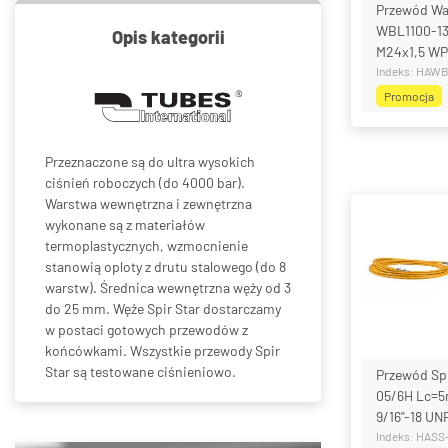
Przewód Wa
WBL1100-1
Opis kategorii
M24x1,5 WP 
Indeks: HAW
Promocja
Przeznaczone są do ultra wysokich
ciśnień roboczych (do 4000 bar).
Warstwa wewnętrzna i zewnętrzna
wykonane są z materiałów
termoplastycznych, wzmocnienie
stanowią oploty z drutu stalowego (do 8
warstw). Średnica wewnętrzna węży od 3
do 25 mm. Węże Spir Star dostarczamy
w postaci gotowych przewodów z
końcówkami. Wszystkie przewody Spir
Star są testowane ciśnieniowo.
Przewód Sp
05/6H Lc=5
9/16"-18 UN
Indeks: HASS