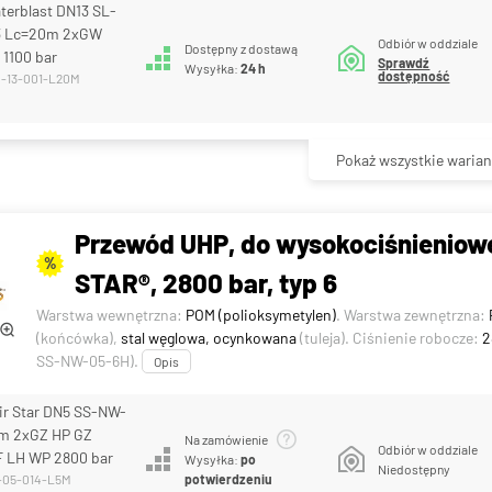
terblast DN13 SL-
3 Lc=20m 2xGW
Odbiór w oddziale
Dostępny z dostawą
1100 bar
Sprawdź
Wysyłka:
24 h
dostępność
B-13-001-L20M
Pokaż wszystkie warian
Przewód UHP, do wysokociśnieniowe
%
STAR®, 2800 bar, typ 6
Warstwa wewnętrzna:
POM (polioksymetylen)
. Warstwa zewnętrzna:
(końcówka),
stal węglowa, ocynkowana
(tuleja). Ciśnienie robocze:
2
SS-NW-05-6H).
Opis
ir Star DN5 SS-NW-
m 2xGZ HP GZ
Na zamówienie
Odbiór w oddziale
F LH WP 2800 bar
Wysyłka:
po
Niedostępny
-05-014-L5M
potwierdzeniu