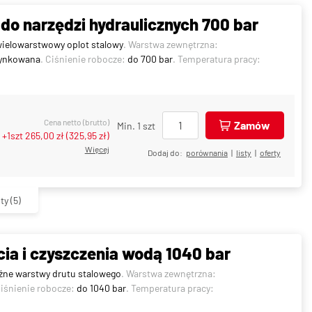
do narzędzi hydraulicznych 700 bar
ielowarstwowy oplot stalowy
. Warstwa zewnętrzna:
cynkowana
. Ciśnienie robocze:
do 700 bar
. Temperatura pracy:
Cena netto (brutto)
Zamów
Min. 1 szt
+1szt
265,00 zł
(
325,95 zł
)
Więcej
Dodaj do:
porównania
|
listy
|
oferty
ty
(5)
ia i czyszczenia wodą 1040 bar
uźne warstwy drutu stalowego
. Warstwa zewnętrzna:
Ciśnienie robocze:
do 1040 bar
. Temperatura pracy: