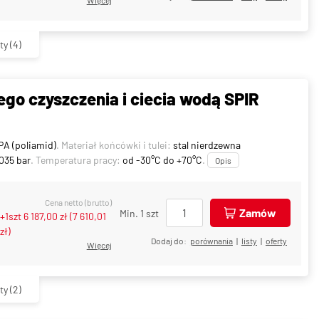
ty
(4)
go czyszczenia i ciecia wodą SPIR
PA (poliamid)
. Materiał końcówki i tulei:
stal nierdzewna
035 bar
. Temperatura pracy:
od -30°C do +70°C
.
Opis
Cena netto (brutto)
Zamów
Min. 1 szt
+1szt
6 187,00 zł
(
7 610,01
zł
)
Dodaj do:
porównania
|
listy
|
oferty
Więcej
ty
(2)