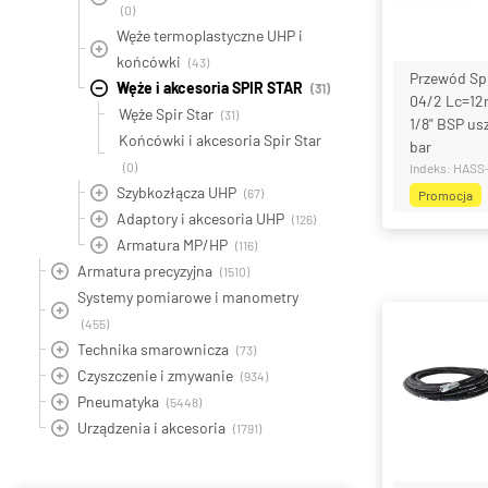
metryczn
(0)
Węże termoplastyczne UHP i
końcówki
(43)
Przewód Sp
Wybie
Węże i akcesoria SPIR STAR
(31)
04/2 Lc=12
Węże Spir Star
(31)
1/8" BSP us
Końcówki i akcesoria Spir Star
bar
(0)
Indeks: HASS
Szybkozłącza UHP
(67)
Promocja
Rozmiar p
Adaptory i akcesoria UHP
(gwint me
(126)
Armatura MP/HP
(116)
Armatura precyzyjna
(1510)
Systemy pomiarowe i manometry
Wybie
(455)
Technika smarownicza
(73)
Czyszczenie i zmywanie
(934)
Pneumatyka
(5448)
Urządzenia i akcesoria
(1791)