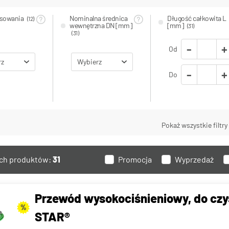
osowania
Nominalna średnica
Długość całkowita L
(12)
wewnętrzna DN [mm]
[mm]
(31)
(31)
-
+
Od
rz
Wybierz
-
+
Do
a
Minimalny promień
Typ przyłącza 1
(31)
Pokaż wszystkie filtry 
ra pracy
zagięcia [mm]
(31)
ych produktów:
31
Promocja
Wyprzedaż
Wybierz
Do
Przewód wysokociśnieniowy, do cz
%
STAR®
rzyłącza (gwint
Rozmiar przyłącza (gwint
Typ przyłącza 2
(31)