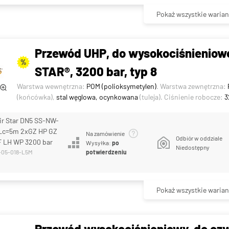
Pokaż wszystkie warian
Przewód UHP, do wysokociśnieniowe
%
STAR®, 3200 bar, typ 8
Warstwa wewnętrzna:
POM (polioksymetylen)
. Warstwa zewnętrzna:
(końcówka),
stal węglowa, ocynkowana
(tuleja). Ciśnienie robocze:
3
ir Star DN5 SS-NW-
c=5m 2xGZ HP GZ
Na zamówienie
Odbiór w oddziale
F LH WP 3200 bar
Wysyłka:
po
Niedostępny
-05-018-L5M
potwierdzeniu
Pokaż wszystkie warian
Przewód wysokociśnieniowy, do czy