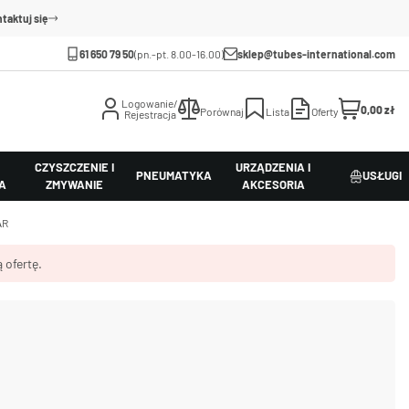
taktuj się
61 650 79 50
(pn.-pt. 8.00-16.00)
sklep@tubes-international.com
Logowanie/
0,00 zł
Porównaj
Lista
Oferty
Rejestracja
CZYSZCZENIE I
URZĄDZENIA I
PNEUMATYKA
USŁUGI
A
ZMYWANIE
AKCESORIA
AR
 ofertę.