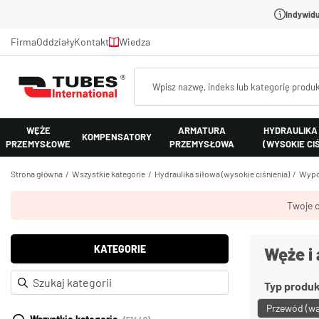
Indywidu
Firma
Oddziały
Kontakt
Wiedza
WĘŻE
ARMATURA
HYDRAULIKA
KOMPENSATORY
PRZEMYSŁOWE
PRZEMYSŁOWA
(WYSOKIE CI
Strona główna
Wszystkie kategorie
Hydraulika siłowa (wysokie ciśnienia)
Wypos
Twoje c
KATEGORIE
Węże i
Typ produ
Przewód (w