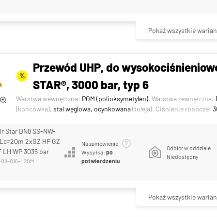
Pokaż wszystkie warian
Przewód UHP, do wysokociśnieniowe
%
STAR®, 3000 bar, typ 6
Warstwa wewnętrzna:
POM (polioksymetylen)
. Warstwa zewnętrzna:
(końcówka),
stal węglowa, ocynkowana
(tuleja). Ciśnienie robocze:
3
ir Star DN8 SS-NW-
 Lc=20m 2xGZ HP GZ
Na zamówienie
Odbiór w oddziale
F LH WP 3035 bar
Wysyłka:
po
Niedostępny
-08-016-L20M
potwierdzeniu
Pokaż wszystkie warian