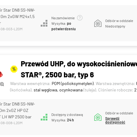
ir Star DN8 SS-NW-
20m 2xGW M24x1,5
Na zamówienie
Odbiór w oddziale
r
Wysyłka:
po
Niedostępny
S-08-003-L20M
potwierdzeniu
Przewód UHP, do wysokociśnieniowe
%
STAR®, 2500 bar, typ 6
Warstwa wewnętrzna:
POM (polioksymetylen)
. Warstwa zewnętrzna:
(końcówka),
stal węglowa, ocynkowana
(tuleja). Ciśnienie robocze:
2
ir Star DN8 SS-NW-
0m 2xGZ HP GZ
Odbiór w oddziale
Dostępny z dostawą
F LH WP 2500 bar
Sprawdź
Wysyłka:
24 h
dostępność
S-08-008-L20M