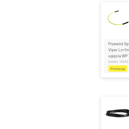
Przewód Sp
Viper Lc=1m
ugięcia WP 
Indeks: HASS
Promocja