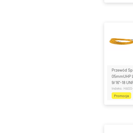
Przewód Sp
05mmUHP L
9/16"-18 UN
Indeks: HASS
Promocja