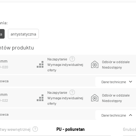
nia:
a
antystatyczna
antów produktu
Na zapytanie
0 mm
Odbiór w oddziale
Wymaga indywidualnej
U-020
Niedostępny
oferty
lowca
Dane techniczne
Na zapytanie
2 mm
Odbiór w oddziale
Wymaga indywidualnej
U-022
Niedostępny
oferty
lowca
Dane techniczne
stwy wewnętrznej
PU - poliuretan
Gruboś