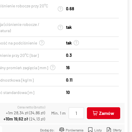
ciśnienie robocze przy 20°C
0.68
a (ciśnienie robocze /
tak
atura)
ość na podciśnienie
tak
ienie przy 20°C [bar]
0.3
lny promień zagięcia [mm]
16
ednostkowa [kg/m]
0.11
ć standardowa [m]
10
Cena netto (brutto)
+1m
28,34 zł
(
34,86 zł
)
Zamów
Min. 1 m
+10m
19,62 zł
(
24,13 zł
)
Dodaj do:
Porównania
Listy
Oferty