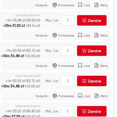
Dodaj do:
Porównania
Listy
Oferty
Cena netto (brutto)
+1m
45,96 zł
(
56,53 zł
)
Zamów
Min. 1 m
+10m
31,82 zł
(
39,14 zł
)
Dodaj do:
Porównania
Listy
Oferty
Cena netto (brutto)
+1m
50,50 zł
(
62,12 zł
)
Zamów
Min. 1 m
+10m
34,96 zł
(
43,00 zł
)
Dodaj do:
Porównania
Listy
Oferty
Cena netto (brutto)
+1m
50,50 zł
(
62,12 zł
)
Zamów
Min. 1 m
+10m
34,96 zł
(
43,00 zł
)
Dodaj do:
Porównania
Listy
Oferty
Cena netto (brutto)
+1m
53,52 zł
(
65,83 zł
)
Zamów
Min. 1 m
+10m
37,05 zł
(
45,57 zł
)