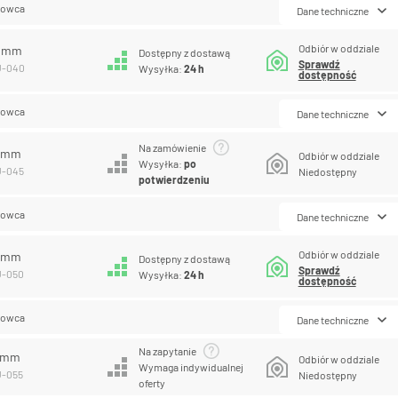
lowca
Dane techniczne
Odbiór w oddziale
0 mm
Dostępny z dostawą
Sprawdź
U-040
Wysyłka:
24 h
dostępność
lowca
Dane techniczne
Na zamówienie
5 mm
Odbiór w oddziale
Wysyłka:
po
U-045
Niedostępny
potwierdzeniu
lowca
Dane techniczne
Odbiór w oddziale
0 mm
Dostępny z dostawą
Sprawdź
U-050
Wysyłka:
24 h
dostępność
lowca
Dane techniczne
Na zapytanie
5 mm
Odbiór w oddziale
Wymaga indywidualnej
U-055
Niedostępny
oferty