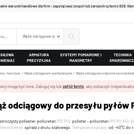
alne warunki handlowe dla firm - zapytaj nasz zespół lub zarejestruj konto B2B. Skon
Węże odciągowe odporne na ścieranie
 SIŁOWA
ARMATURA
SYSTEMY POMIAROWE I
TECHNIKA
ŚNIENIA)
PRECYZYJNA
MANOMETRY
SMAROWNICZ
my i tworzyw
Węże odciągowe i wentylacyjne
Węże odciągowe odporne na ścieranie
eny mogą być inne. Zaloguj się lub
załóż konto
, aby zobaczyć indywidualną
ąż odciągowy do przesyłu pyłów
ezroczysty poliester-poliuretan
(P2 PU),
polieter – poliuretan
(P2 PU AS). G
Wzmocnienie:
spirala z drutu stalowego
. Temperatura pracy:
od -40°C do 