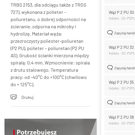
TRBS 2153, dla odciągu także z TRGS
727), wykonana z polieter -
Wąż P 2 PU 3
Indeks : SC-P2P
poliuretanu, o dobrej odporności na
ścieranie, odporna na mikroby i
hydrolizę. Materiał węża:
Zapytaj hand
przezroczysty poliester-poliuretan
Wąż P 2 PU 3
(P2 PU), polieter – poliuretan (P2 PU
Indeks : SC-P2P
AS). Grubość ścianki mierzona między
spiralą: 0,4 mm. Wzmocnienie: spirala
Zapytaj hand
z drutu stalowego. Temperatura
pracy: od -40°C do +100°C (chwilowo
Wąż P 2 PU 3
do + 125°C).
Indeks : SC-P2P
Drukuj
Zapytaj hand
Wąż P 2 PU 3
Indeks : SC-P2P