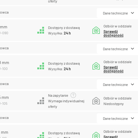
oferty
lowca
Dane techniczne
Odbiór w oddziale
0 mm
Dostępny z dostawą
Sprawdź
U-090
Wysyłka:
24 h
dostępność
lowca
Dane techniczne
Odbiór w oddziale
00 mm
Dostępny z dostawą
Sprawdź
U-100
Wysyłka:
24 h
dostępność
lowca
Dane techniczne
Na zapytanie
05 mm
Odbiór w oddziale
Wymaga indywidualnej
U-105
Niedostępny
oferty
lowca
Dane techniczne
Odbiór w oddziale
10 mm
Dostępny z dostawą
Sprawdź
U-110