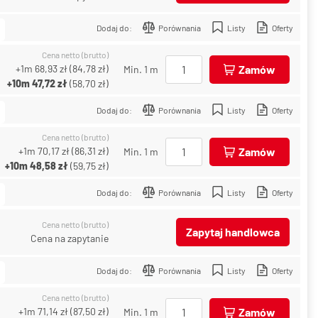
Dodaj do:
Porównania
Listy
Oferty
Cena netto (brutto)
+1m
68,93 zł
(
84,78 zł
)
Zamów
Min. 1 m
+10m
47,72 zł
(
58,70 zł
)
Dodaj do:
Porównania
Listy
Oferty
Cena netto (brutto)
+1m
70,17 zł
(
86,31 zł
)
Zamów
Min. 1 m
+10m
48,58 zł
(
59,75 zł
)
Dodaj do:
Porównania
Listy
Oferty
Cena netto (brutto)
Zapytaj handlowca
Cena na zapytanie
Dodaj do:
Porównania
Listy
Oferty
Cena netto (brutto)
+1m
71,14 zł
(
87,50 zł
)
Zamów
Min. 1 m