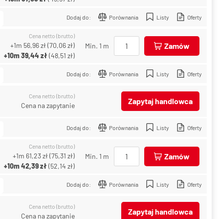
Dodaj do:
Porównania
Listy
Oferty
Cena netto (brutto)
+1m
56,96 zł
(
70,06 zł
)
Zamów
Min. 1 m
+10m
39,44 zł
(
48,51 zł
)
Dodaj do:
Porównania
Listy
Oferty
Cena netto (brutto)
Zapytaj handlowca
Cena na zapytanie
Dodaj do:
Porównania
Listy
Oferty
Cena netto (brutto)
+1m
61,23 zł
(
75,31 zł
)
Zamów
Min. 1 m
+10m
42,39 zł
(
52,14 zł
)
Dodaj do:
Porównania
Listy
Oferty
Cena netto (brutto)
Zapytaj handlowca
Cena na zapytanie