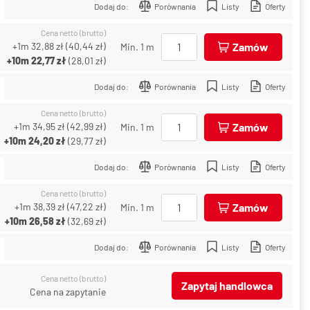
Dodaj do:
Porównania
Listy
Oferty
Cena netto (brutto)
+1m
32,88 zł
(
40,44 zł
)
Zamów
Min. 1 m
+10m
22,77 zł
(
28,01 zł
)
Dodaj do:
Porównania
Listy
Oferty
Cena netto (brutto)
+1m
34,95 zł
(
42,99 zł
)
Zamów
Min. 1 m
+10m
24,20 zł
(
29,77 zł
)
Dodaj do:
Porównania
Listy
Oferty
Cena netto (brutto)
+1m
38,39 zł
(
47,22 zł
)
Zamów
Min. 1 m
+10m
26,58 zł
(
32,69 zł
)
Dodaj do:
Porównania
Listy
Oferty
Cena netto (brutto)
Zapytaj handlowca
Cena na zapytanie