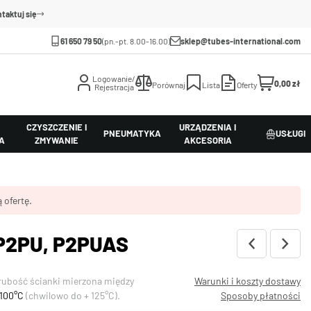
taktuj się
61 650 79 50
(pn.-pt. 8.00-16.00)
sklep@tubes-international.com
Logowanie/
0,00 zł
Porównaj
Lista
Oferty
Rejestracja
CZYSZCZENIE I
URZĄDZENIA I
PNEUMATYKA
USŁUGI
A
ZMYWANIE
AKCESORIA
 ofertę.
 P2PU, P2PUAS
rubość ścianki mierzona między
Warunki i koszty dostawy
+100°C
(chwilowo do + 125°C).
Sposoby płatności