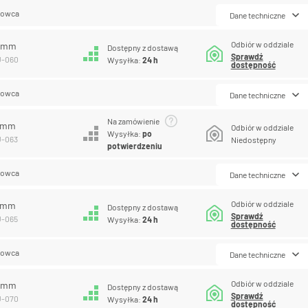
lowca
Dane techniczne
Odbiór w oddziale
0 mm
Dostępny z dostawą
Sprawdź
U-060
Wysyłka:
24 h
dostępność
lowca
Dane techniczne
Na zamówienie
3 mm
Odbiór w oddziale
Wysyłka:
po
U-063
Niedostępny
potwierdzeniu
lowca
Dane techniczne
Odbiór w oddziale
5 mm
Dostępny z dostawą
Sprawdź
U-065
Wysyłka:
24 h
dostępność
lowca
Dane techniczne
Odbiór w oddziale
0 mm
Dostępny z dostawą
Sprawdź
U-070
Wysyłka:
24 h
dostępność