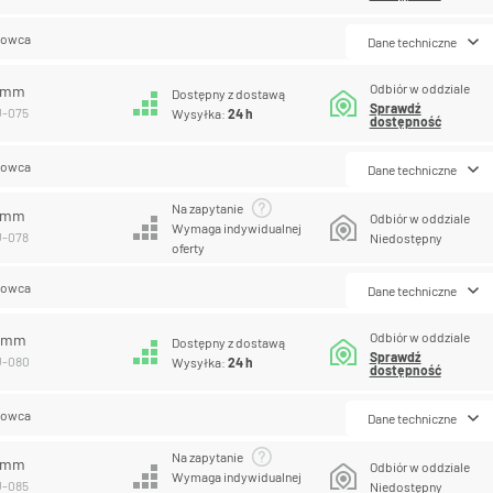
lowca
Dane techniczne
Odbiór w oddziale
5 mm
Dostępny z dostawą
Sprawdź
U-075
Wysyłka:
24 h
dostępność
lowca
Dane techniczne
Na zapytanie
8 mm
Odbiór w oddziale
Wymaga indywidualnej
U-078
Niedostępny
oferty
lowca
Dane techniczne
Odbiór w oddziale
0 mm
Dostępny z dostawą
Sprawdź
U-080
Wysyłka:
24 h
dostępność
lowca
Dane techniczne
Na zapytanie
5 mm
Odbiór w oddziale
Wymaga indywidualnej
U-085
Niedostępny