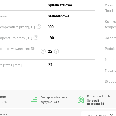
e
spirala stalowa
Maks. 
[bar]
ania
standardowa
Korekcj
emperatura pracy [°C]
100
temper
mperatura pracy [°C]
-40
Odporn
rednica wewnętrzna DN
Podciśn
22
Minima
wnętrzna [mm]
22
Masa j
Długoś
Odbiór w oddziale
5 mm
Dostępny z dostawą
Sprawdź
U-025
Wysyłka:
24 h
dostępność
lowca
Dane techniczne