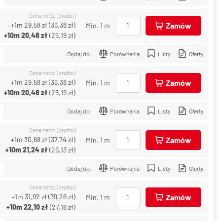
Cena netto (brutto)
+1m
29,58 zł
(
36,38 zł
)
Zamów
Min. 1 m
+10m
20,48 zł
(
25,19 zł
)
Dodaj do:
Porównania
Listy
Oferty
Cena netto (brutto)
+1m
29,58 zł
(
36,38 zł
)
Zamów
Min. 1 m
+10m
20,48 zł
(
25,19 zł
)
Dodaj do:
Porównania
Listy
Oferty
Cena netto (brutto)
+1m
30,68 zł
(
37,74 zł
)
Zamów
Min. 1 m
+10m
21,24 zł
(
26,13 zł
)
Dodaj do:
Porównania
Listy
Oferty
Cena netto (brutto)
+1m
31,92 zł
(
39,26 zł
)
Zamów
Min. 1 m
+10m
22,10 zł
(
27,18 zł
)