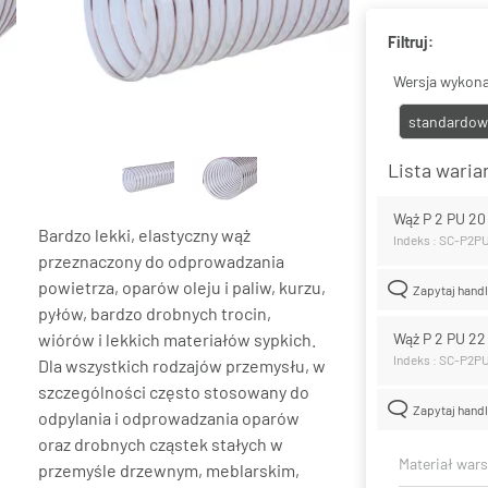
Filtruj:
Wersja wykona
standardow
Lista wari
Wąż P 2 PU 2
Bardzo lekki, elastyczny wąż
Indeks : SC-P2P
przeznaczony do odprowadzania
powietrza, oparów oleju i paliw, kurzu,
Zapytaj hand
pyłów, bardzo drobnych trocin,
wiórów i lekkich materiałów sypkich.
Wąż P 2 PU 2
Indeks : SC-P2P
Dla wszystkich rodzajów przemysłu, w
szczególności często stosowany do
Zapytaj hand
odpylania i odprowadzania oparów
oraz drobnych cząstek stałych w
Materiał war
przemyśle drzewnym, meblarskim,