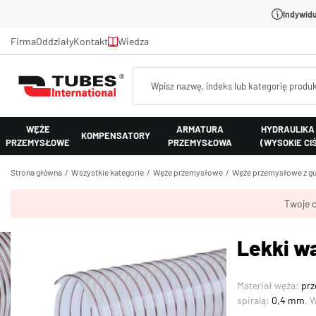
Indywidu
Firma
Oddziały
Kontakt
Wiedza
WĘŻE
ARMATURA
HYDRAULIKA
KOMPENSATORY
PRZEMYSŁOWE
PRZEMYSŁOWA
(WYSOKIE CI
Strona główna
Wszystkie kategorie
Węże przemysłowe
Węże przemysłowe z gu
Twoje c
Lekki w
Materiał węża:
prz
spiralą:
0,4 mm
. 