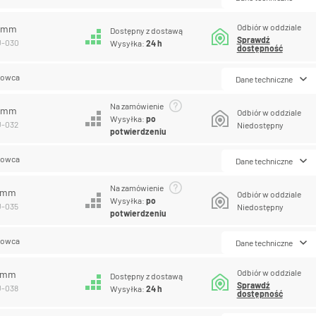
Odbiór w oddziale
0 mm
Dostępny z dostawą
Sprawdź
U-030
Wysyłka:
24 h
dostępność
lowca
Dane techniczne
Na zamówienie
2 mm
Odbiór w oddziale
Wysyłka:
po
U-032
Niedostępny
potwierdzeniu
lowca
Dane techniczne
Na zamówienie
5 mm
Odbiór w oddziale
Wysyłka:
po
U-035
Niedostępny
potwierdzeniu
lowca
Dane techniczne
Odbiór w oddziale
8 mm
Dostępny z dostawą
Sprawdź
U-038
Wysyłka:
24 h
dostępność