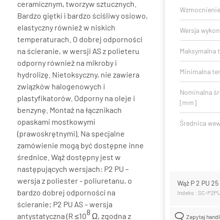
ceramicznym, tworzyw sztucznych.
Wzmocnieni
Bardzo giętki i bardzo ściśliwy osiowo,
elastyczny również w niskich
Wersja wykon
temperaturach. O dobrej odporności
na ścieranie, w wersji AS z polieteru
Maksymalna t
odporny również na mikroby i
Minimalna te
hydrolizę. Nietoksyczny, nie zawiera
związków halogenowych i
Nominalna ś
plastyfikatorów. Odporny na oleje i
[mm]
benzynę. Montaż na łącznikach
opaskami mostkowymi
Średnica we
(prawoskrętnymi). Na specjalne
zamówienie mogą być dostępne inne
średnice. Wąż dostępny jest w
następujących wersjach: P2 PU –
wersja z poliester - poliuretanu, o
Wąż P 2 PU 2
bardzo dobrej odporności na
Indeks : SC-P2P
ścieranie; P2 PU AS – wersja
8
antystatyczna (R ≤10
Ω, zgodna z
Zapytaj hand