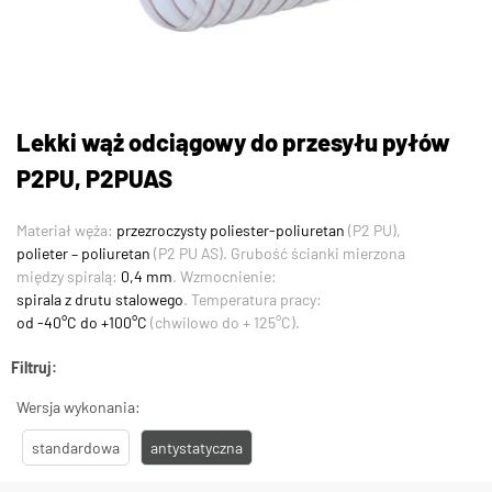
Lekki wąż odciągowy do przesyłu pyłów
P2PU, P2PUAS
Materiał węża:
przezroczysty poliester-poliuretan
(P2 PU),
polieter – poliuretan
(P2 PU AS). Grubość ścianki mierzona
między spiralą:
0,4 mm
. Wzmocnienie:
spirala z drutu stalowego
. Temperatura pracy:
od -40°C do +100°C
(chwilowo do + 125°C).
Filtruj:
Wersja wykonania:
standardowa
antystatyczna