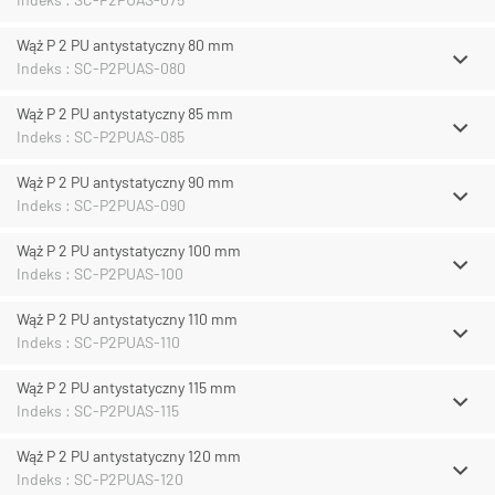
Wąż P 2 PU antystatyczny 80 mm
Indeks : SC-P2PUAS-080
Wąż P 2 PU antystatyczny 85 mm
Indeks : SC-P2PUAS-085
Wąż P 2 PU antystatyczny 90 mm
Indeks : SC-P2PUAS-090
Wąż P 2 PU antystatyczny 100 mm
Indeks : SC-P2PUAS-100
Wąż P 2 PU antystatyczny 110 mm
Indeks : SC-P2PUAS-110
Wąż P 2 PU antystatyczny 115 mm
Indeks : SC-P2PUAS-115
Wąż P 2 PU antystatyczny 120 mm
Indeks : SC-P2PUAS-120