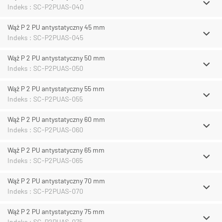
Indeks : SC-P2PUAS-040
Wąż P 2 PU antystatyczny 45 mm
Indeks : SC-P2PUAS-045
Wąż P 2 PU antystatyczny 50 mm
Indeks : SC-P2PUAS-050
Wąż P 2 PU antystatyczny 55 mm
Indeks : SC-P2PUAS-055
Wąż P 2 PU antystatyczny 60 mm
Indeks : SC-P2PUAS-060
Wąż P 2 PU antystatyczny 65 mm
Indeks : SC-P2PUAS-065
Wąż P 2 PU antystatyczny 70 mm
Indeks : SC-P2PUAS-070
Wąż P 2 PU antystatyczny 75 mm
Indeks : SC-P2PUAS-075