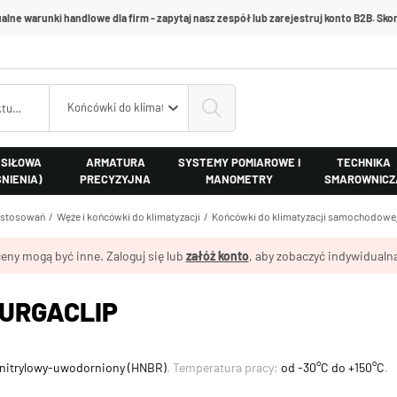
alne warunki handlowe dla firm - zapytaj nasz zespół lub zarejestruj konto B2B. Skon
Końcówki do klimatyzacji samochodowej
 SIŁOWA
ARMATURA
SYSTEMY POMIAROWE I
TECHNIKA
ŚNIENIA)
PRECYZYJNA
MANOMETRY
SMAROWNICZ
astosowań
Węże i końcówki do klimatyzacji
Końcówki do klimatyzacji samochodowe
eny mogą być inne. Zaloguj się lub
załóż konto
, aby zobaczyć indywidualną
BURGACLIP
nitrylowy-uwodorniony (HNBR)
. Temperatura pracy:
od -30°C do +150°C
.