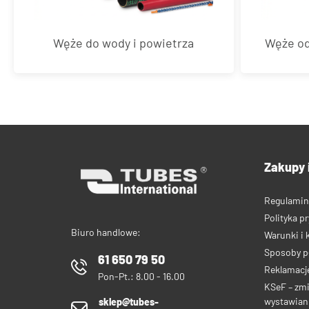
Węże do wody i powietrza
Węże od
Zakupy 
Regulamin
Polityka p
Biuro handlowe:
Warunki i 
Sposoby p
61 650 79 50
Reklamacje
Pon-Pt.: 8.00 - 16.00
KSeF – zm
wystawiani
sklep@tubes-