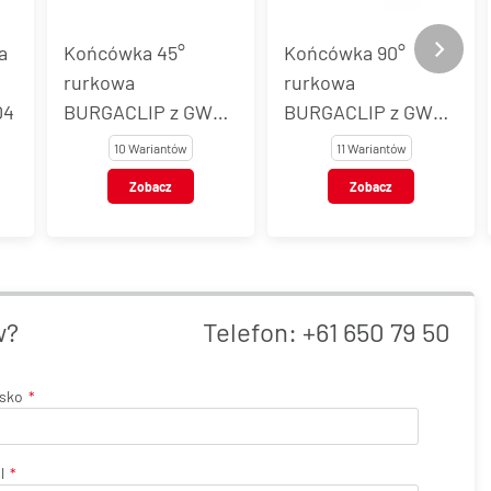
Końcówka 45°
Końcówka 90°
K
rurkowa
rurkowa
B
BURGACLIP z GW
BURGACLIP z GW
n
UNF, stal, typ 54705
UNF, stal, typ 54706
5
10 Wariantów
11 Wariantów
Zobacz
Zobacz
w?
Telefon:
+61 650 79 50
isko
l