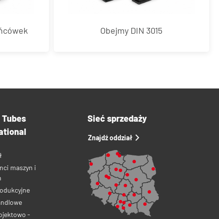
ońcówek
Obejmy DIN 3015
a Tubes
Sieć sprzedaży
ational
Znajdź oddział
ł
nci maszyn i
ń
rodukcyjne
andlowe
ojektowo -