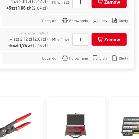
+1szt
2,01 zł
(
2,47 zł
)
Zamów
Min. 1 szt
+5szt
1,66 zł
(
2,04 zł
)
Dodaj do:
Porównania
Listy
Oferty
Cena netto (brutto)
+1szt
2,12 zł
(
2,61 zł
)
Zamów
Min. 1 szt
+5szt
1,75 zł
(
2,15 zł
)
Dodaj do:
Porównania
Listy
Oferty