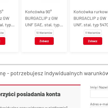
Końcówka 90°
Końcówka rurkowa
GW
BURGACLIP z GW
BURGACLIP z GW
typ
UNF SAE, stal, typ
UNF, stal, typ 54704
54703
10 Wariantów
11 Wariantów
Zobacz
Zobacz
mę - potrzebujesz indywidualnych warunkó
Imię i Nazw
orzyści posiadania konta
Adres e-mai
dywidualne ceny widoczne w platformie*