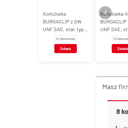
Końcówka
Końcówka 45°
BURGACLIP z GW
BURGACLIP z 
UNF SAE, stal, typ
UNF SAE, stal, 
54701
54702
10 Wariantów
10 Wariantów
Zobacz
Zobacz
Masz fir
8 k
In