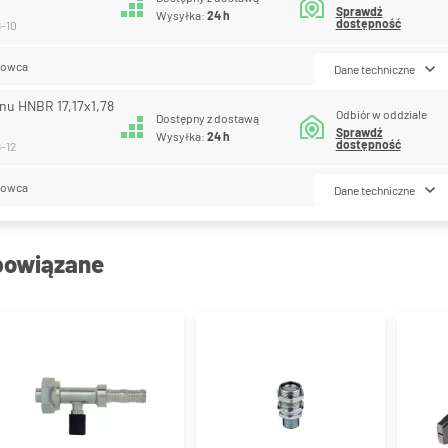
Sprawdź
Wysyłka:
24 h
dostępność
8-10
lowca
Dane techniczne
onu HNBR 17,17x1,78
Odbiór w oddziale
Dostępny z dostawą
Sprawdź
Wysyłka:
24 h
dostępność
-12
lowca
Dane techniczne
powiązane