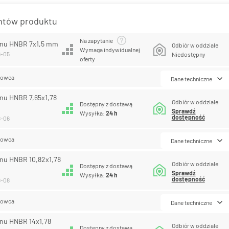
antów produktu
Na zapytanie
eonu HNBR 7x1,5 mm
Odbiór w oddziale
Wymaga indywidualnej
8-05
Niedostępny
oferty
lowca
Dane techniczne
onu HNBR 7,65x1,78
Odbiór w oddziale
Dostępny z dostawą
Sprawdź
Wysyłka:
24 h
dostępność
8-06
lowca
Dane techniczne
onu HNBR 10,82x1,78
Odbiór w oddziale
Dostępny z dostawą
Sprawdź
Wysyłka:
24 h
dostępność
8-08
lowca
Dane techniczne
onu HNBR 14x1,78
Odbiór w oddziale
Dostępny z dostawą