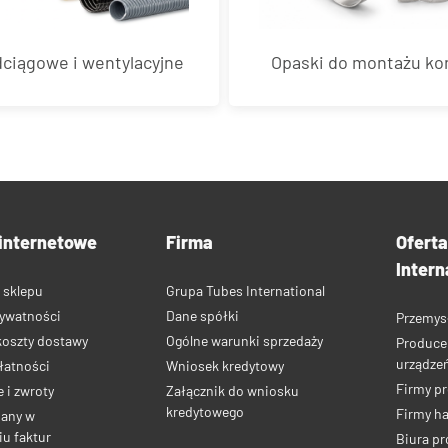
ciągowe i wentylacyjne
Opaski do montażu k
internetowe
Firma
Ofert
Intern
 sklepu
Grupa Tubes International
rywatności
Dane spółki
Przemys
koszty dostawy
Ogólne warunki sprzedaży
Produce
urządze
łatności
Wniosek kredytowy
Firmy p
 i zwroty
Załącznik do wniosku
kredytowego
Firmy h
iany w
u faktur
Biura pr