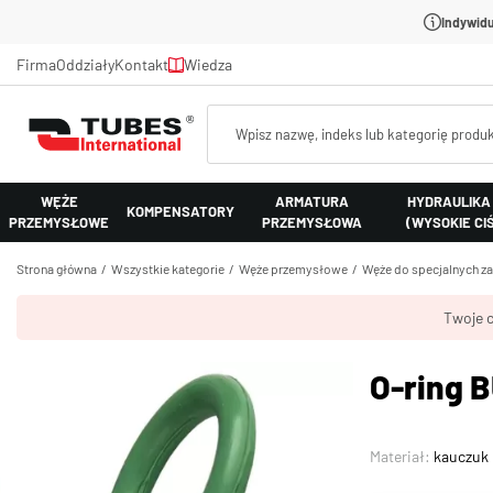
Indywidu
Firma
Oddziały
Kontakt
Wiedza
WĘŻE
ARMATURA
HYDRAULIKA
KOMPENSATORY
PRZEMYSŁOWE
PRZEMYSŁOWA
(WYSOKIE CI
Strona główna
Wszystkie kategorie
Węże przemysłowe
Węże do specjalnych z
Twoje c
O-ring 
Materiał:
kauczuk 