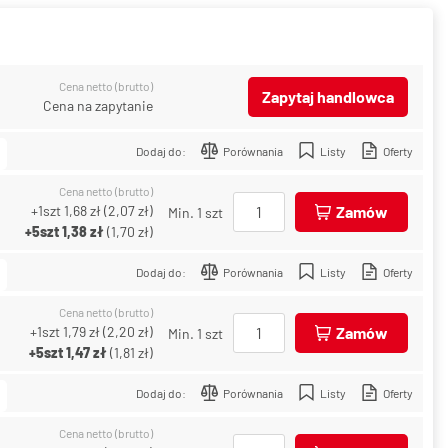
Cena netto (brutto)
Zapytaj handlowca
Cena na zapytanie
Dodaj do:
Porównania
Listy
Oferty
Cena netto (brutto)
+1szt
1,68 zł
(
2,07 zł
)
Zamów
Min. 1 szt
+5szt
1,38 zł
(
1,70 zł
)
Dodaj do:
Porównania
Listy
Oferty
Cena netto (brutto)
+1szt
1,79 zł
(
2,20 zł
)
Zamów
Min. 1 szt
+5szt
1,47 zł
(
1,81 zł
)
Dodaj do:
Porównania
Listy
Oferty
Cena netto (brutto)