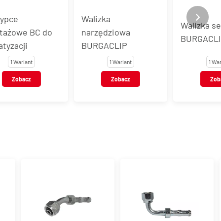
Walizka
Walizka serwisowa
narzędziowa
BURGACLIP
BURGACLIP
1 Wariant
1 Wariant
Zobacz
Zobacz