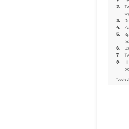
Tw
w
Od
Za
Sp
od
Uż
Tw
Hi
p
*opcje d