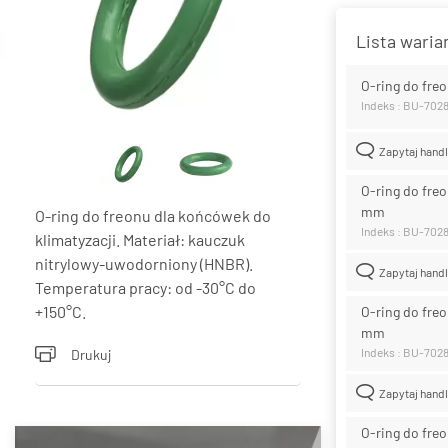
Lista wari
O-ring do fr
Indeks : BU-702
Zapytaj hand
O-ring do fre
mm
O-ring do freonu dla końcówek do
Indeks : BU-702
klimatyzacji. Materiał: kauczuk
nitrylowy-uwodorniony (HNBR).
Zapytaj hand
Temperatura pracy: od -30°C do
+150°C.
O-ring do fre
mm
Indeks : BU-702
Drukuj
Zapytaj hand
O-ring do fre