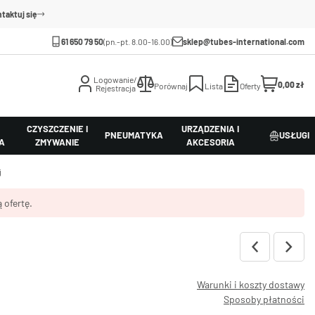
taktuj się
61 650 79 50
(pn.-pt. 8.00-16.00)
sklep@tubes-international.com
Logowanie/
0,00 zł
Porównaj
Lista
Oferty
Rejestracja
CZYSZCZENIE I
URZĄDZENIA I
PNEUMATYKA
USŁUGI
A
ZMYWANIE
AKCESORIA
j
 ofertę.
Warunki i koszty dostawy
Sposoby płatności