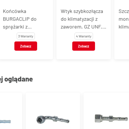
Wtyk szybkozłącza
Szczypce
 do
do klimatyzacji z
montażowe BC do
zaworem, GZ UNF,
klimatyzacji
34 z GW
stal węglowa
ty
4 Warianty
1 Wariant
yp 54733
z
Zobacz
Zobacz
ej oglądane