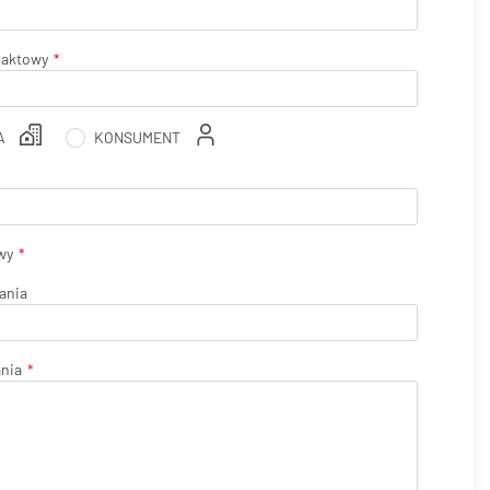
taktowy
A
KONSUMENT
wy
ania
ania