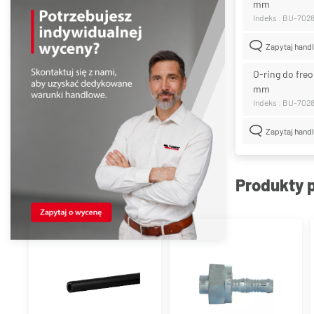
mm
Indeks : BU-702
Zapytaj hand
O-ring do fre
mm
Indeks : BU-7028
Zapytaj hand
Produkty 