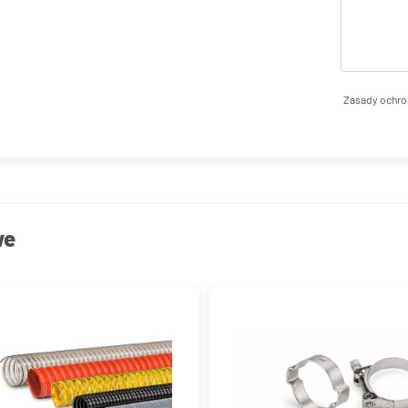
Zasady ochro
we