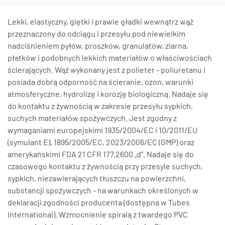
Lekki, elastyczny, giętki i prawie gładki wewnątrz wąż
przeznaczony do odciągu i przesyłu pod niewielkim
nadciśnieniem pyłów, proszków, granulatów, ziarna,
płatków i podobnych lekkich materiałów o właściwościach
ścierających. Wąż wykonany jest z polieter - poliuretanu i
posiada dobrą odporność na ścieranie, ozon, warunki
atmosferyczne, hydrolizę i korozję biologiczną. Nadaje się
do kontaktu z żywnością w zakresie przesyłu sypkich,
suchych materiałów spożywczych. Jest zgodny z
wymaganiami europejskimi 1935/2004/EC i 10/2011/EU
(symulant E), 1895/2005/EC, 2023/2006/EC (GMP) oraz
amerykańskimi FDA 21 CFR 177.2600 „d”. Nadaje się do
czasowego kontaktu z żywnością przy przesyle suchych,
sypkich, niezawierających tłuszczu na powierzchni,
substancji spożywczych - na warunkach określonych w
deklaracji zgodności producenta (dostępna w Tubes
International). Wzmocnienie spiralą z twardego PVC