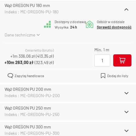
Wąż OREGON PU 180 mm
Indeks : ME-OREGON-PU-180
Dostępny z dostawą
Odbiór w oddziale
Wysyłka:
24 h
Sprawdź dostępność
Dane techniczne
Min. 1 m
Cena netto (brutto)
+1m
336,06 zł
(
413,35 zł
)
+10m
263,00 zł
(
323,49 zł
)
Zapytaj handlowca
Dodaj do listy
Wąż OREGON PU 200 mm
Indeks : ME-OREGON-PU-200
Wąż OREGON PU 250 mm
Indeks : ME-OREGON-PU-250
Wąż OREGON PU 300 mm
Indeks : ME-OREGON-PU-300