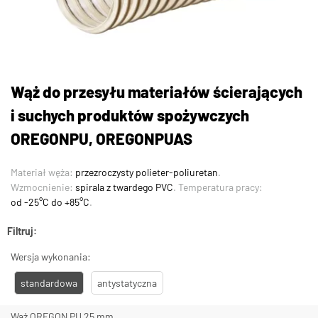
Wąż do przesyłu materiałów ścierających
i suchych produktów spożywczych
OREGONPU, OREGONPUAS
Materiał węża:
przezroczysty polieter-poliuretan
.
Wzmocnienie:
spirala z twardego PVC
. Temperatura pracy:
od -25°C do +85°C
.
Filtruj:
Wersja wykonania:
standardowa
antystatyczna
Wąż OREGON PU 25 mm