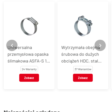
Uniwersalna
Wytrzymała obejma
przemysłowa opaska
śrubowa do dużych
ślimakowa ASFA-S 12
obciążeń HDC, stal
mm, stal węglowa
węglowa
24 Warianty
37 Wariantów
Zobacz
Zobacz