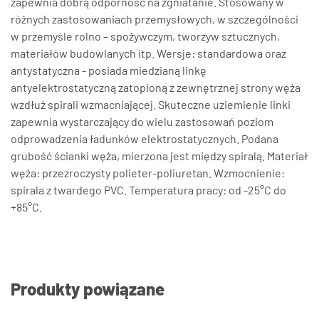
zapewnia dobrą odporność na zgniatanie. Stosowany w
różnych zastosowaniach przemysłowych, w szczególności
w przemyśle rolno – spożywczym, tworzyw sztucznych,
materiałów budowlanych itp. Wersje: standardowa oraz
antystatyczna - posiada miedzianą linkę
antyelektrostatyczną zatopioną z zewnętrznej strony węża
wzdłuż spirali wzmacniającej. Skuteczne uziemienie linki
zapewnia wystarczający do wielu zastosowań poziom
odprowadzenia ładunków elektrostatycznych. Podana
grubość ścianki węża, mierzona jest między spiralą. Materiał
węża: przezroczysty polieter-poliuretan. Wzmocnienie:
spirala z twardego PVC. Temperatura pracy: od -25°C do
+85°C.
Produkty powiązane