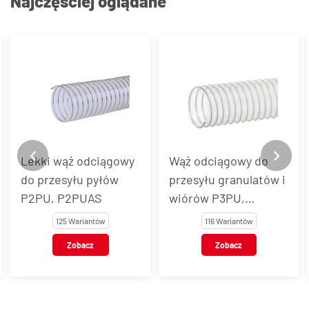
Najczęściej oglądane
Wąż odciągowy do
Wąż do odciągu
przesyłu granulatów i
materiałów ściernych
wiórów P3PU,
SMARTFLEX® 1.4
P3PUAS, P3PUEL
116 Wariantów
37 Wariantów
Zobacz
Zobacz