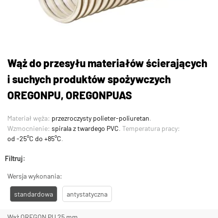
Wąż do przesyłu materiałów ścierających
i suchych produktów spożywczych
OREGONPU, OREGONPUAS
Materiał węża:
przezroczysty polieter-poliuretan
.
Wzmocnienie:
spirala z twardego PVC
. Temperatura pracy:
od -25°C do +85°C
.
Filtruj:
Wersja wykonania:
standardowa
antystatyczna
Wąż OREGON PU 25 mm