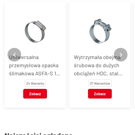
Uniwersalna
Wytrzymała obejma
przemysłowa opaska
śrubowa do dużych
ślimakowa ASFA-S 12
obciążeń HDC, stal
mm, stal węglowa
węglowa
24 Warianty
37 Wariantów
Zobacz
Zobacz