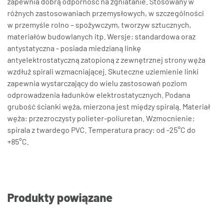
zapewnia dobrą odporność na zgniatanie. Stosowany w
różnych zastosowaniach przemysłowych, w szczególności
w przemyśle rolno – spożywczym, tworzyw sztucznych,
materiałów budowlanych itp. Wersje: standardowa oraz
antystatyczna - posiada miedzianą linkę
antyelektrostatyczną zatopioną z zewnętrznej strony węża
wzdłuż spirali wzmacniającej. Skuteczne uziemienie linki
zapewnia wystarczający do wielu zastosowań poziom
odprowadzenia ładunków elektrostatycznych. Podana
grubość ścianki węża, mierzona jest między spiralą. Materiał
węża: przezroczysty polieter-poliuretan. Wzmocnienie:
spirala z twardego PVC. Temperatura pracy: od -25°C do
+85°C.
Produkty powiązane