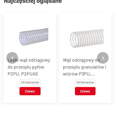
Najczęściej oglądane
odciągowy
Wąż odciągowy do
Wąż do odcią
 pyłów
przesyłu granulatów i
materiałów śc
UAS
wiórów P3PU,
SMARTFLEX® 
P3PUAS, P3PUEL
iantów
116 Wariantów
37 Wariant
cz
Zobacz
Zobacz