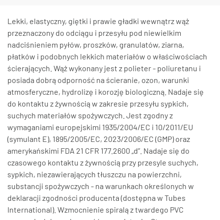
Lekki, elastyczny, giętki i prawie gładki wewnątrz wąż
przeznaczony do odciągu i przesyłu pod niewielkim
nadciśnieniem pyłów, proszków, granulatów, ziarna,
płatków i podobnych lekkich materiałów o właściwościach
ścierających. Wąż wykonany jest z polieter - poliuretanu i
posiada dobrą odporność na ścieranie, ozon, warunki
atmosferyczne, hydrolizę i korozję biologiczną. Nadaje się
do kontaktu z żywnością w zakresie przesyłu sypkich,
suchych materiałów spożywczych. Jest zgodny z
wymaganiami europejskimi 1935/2004/EC i 10/2011/EU
(symulant E), 1895/2005/EC, 2023/2006/EC (GMP) oraz
amerykańskimi FDA 21 CFR 177.2600 „d”. Nadaje się do
czasowego kontaktu z żywnością przy przesyle suchych,
sypkich, niezawierających tłuszczu na powierzchni,
substancji spożywczych - na warunkach określonych w
deklaracji zgodności producenta (dostępna w Tubes
International). Wzmocnienie spiralą z twardego PVC