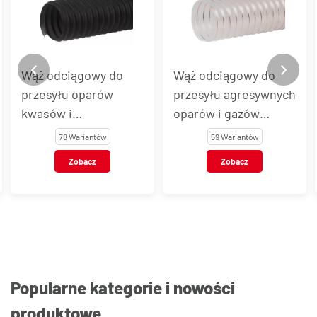
Wąż odciągowy do
Wąż odciągowy do
przesyłu agresywnych
przesyłu agresywnych
oparów i gazów
chemicznie oparów o
P2PE, P2PEEL
temperaturze do
59 Wariantów
70 Wariantów
250°C GRIPFLEX
Zobacz
Zobacz
SILTEF, GRIPFLEX
SILTEF EL
Popularne kategorie i nowości
produktowe