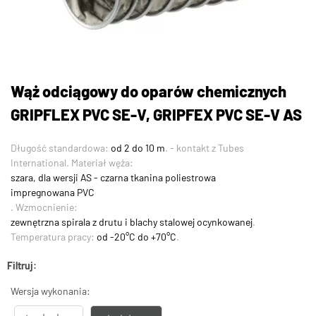
Wąż odciągowy do oparów chemicznych
GRIPFLEX PVC SE-V, GRIPFEX PVC SE-V AS
Długość standardowa:
od 2 do 10 m
. - kontakt z Tubes
International. Materiał węża:
szara, dla wersji AS - czarna tkanina poliestrowa
impregnowana PVC
. Wzmocnienie:
zewnętrzna spirala z drutu i blachy stalowej ocynkowanej
.
Temperatura pracy:
od -20°C do +70°C
.
Filtruj:
Wersja wykonania: