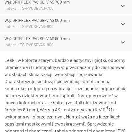
Wąż GRIPFLEX PVC SE-V AS 700 mm
Indeks : TS-PVCSEVAS-700
Wąż GRIPFLEX PVC SE-V AS 800 mm
Indeks : TS-PVCSEVAS-800
Wąż GRIPFLEX PVC SE-V AS 900 mm
Indeks : TS-PVCSEVAS-900
Lekki, w kolorze szarym, bardzo elastyczny i giętki, odporny
chemicznie i trudnopalny wąż przeznaczony do zastosowań
w układach klimatyzacji, wentylacji i ogrzewania.
Charakteryzuje się dużą ściśliwością - do 1:6, mocną
konstrukcją odporną na wibracje i rozciąganie, odpornością
na urazy dzięki zewnętrznej spirali. Dostępny również w
innych kolorach oraz ze spiralą ze stali nierdzewnej (od
9
średnicy 80 mm). Wersja AS – antystatyczna (R ≤10
Ω) -
wykonana w kolorze czarnym. Montaż węża na łącznikach
opaskami mostkowymi (lewoskrętnymi). Sprawdzenie
odporności chemicznej: tabela odporności chemicznej PVC