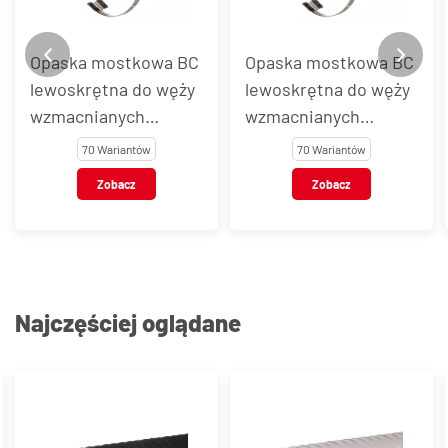
Opaska mostkowa BC
Opaska mostkowa BC
lewoskrętna do węży
lewoskrętna do węży
wzmacnianych
wzmacnianych
spiralą, stal AISI 430
spiralą, stal AISI 304
70 Wariantów
70 Wariantów
Zobacz
Zobacz
Najczęściej oglądane