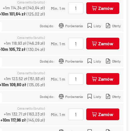
Cena netto (brutto)
+1m
114,34 zł
(
140,64 zł
)
Zamów
Min. 1 m
+10m
101,64 zł
(
125,02 zł
)
Dodaj do:
Porównania
Listy
Oferty
Cena netto (brutto)
+1m
118,93 zł
(
146,28 zł
)
Zamów
Min. 1 m
+10m
105,72 zł
(
130,04 zł
)
Dodaj do:
Porównania
Listy
Oferty
Cena netto (brutto)
+1m
123,52 zł
(
151,93 zł
)
Zamów
Min. 1 m
+10m
109,80 zł
(
135,05 zł
)
Dodaj do:
Porównania
Listy
Oferty
Cena netto (brutto)
+1m
132,71 zł
(
163,23 zł
)
Zamów
Min. 1 m
+10m
117,96 zł
(
145,09 zł
)