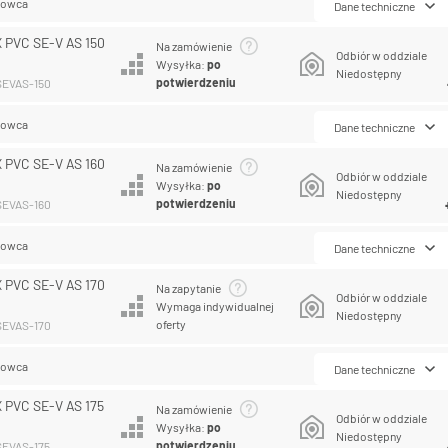
lowca
Dane techniczne
 PVC SE-V AS 150
Na zamówienie
Odbiór w oddziale
Wysyłka:
po
Niedostępny
potwierdzeniu
SEVAS-150
lowca
Dane techniczne
 PVC SE-V AS 160
Na zamówienie
Odbiór w oddziale
Wysyłka:
po
Niedostępny
potwierdzeniu
SEVAS-160
lowca
Dane techniczne
 PVC SE-V AS 170
Na zapytanie
Odbiór w oddziale
Wymaga indywidualnej
Niedostępny
oferty
SEVAS-170
lowca
Dane techniczne
 PVC SE-V AS 175
Na zamówienie
Odbiór w oddziale
Wysyłka:
po
Niedostępny
potwierdzeniu
SEVAS-175