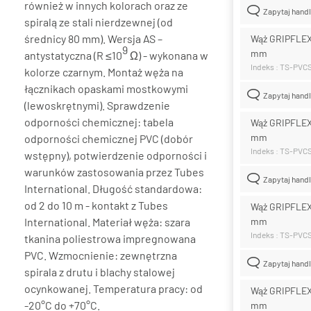
również w innych kolorach oraz ze
Zapytaj hand
spiralą ze stali nierdzewnej (od
średnicy 80 mm). Wersja AS –
Wąż GRIPFLEX
9
mm
antystatyczna (R ≤10
Ω) - wykonana w
Indeks : TS-PV
kolorze czarnym. Montaż węża na
łącznikach opaskami mostkowymi
Zapytaj hand
(lewoskrętnymi). Sprawdzenie
odporności chemicznej: tabela
Wąż GRIPFLEX
mm
odporności chemicznej PVC (dobór
Indeks : TS-PV
wstępny), potwierdzenie odporności i
warunków zastosowania przez Tubes
Zapytaj hand
International. Długość standardowa:
od 2 do 10 m - kontakt z Tubes
Wąż GRIPFLEX
International. Materiał węża: szara
mm
Indeks : TS-PV
tkanina poliestrowa impregnowana
PVC. Wzmocnienie: zewnętrzna
Zapytaj hand
spirala z drutu i blachy stalowej
ocynkowanej. Temperatura pracy: od
Wąż GRIPFLEX
-20°C do +70°C.
mm