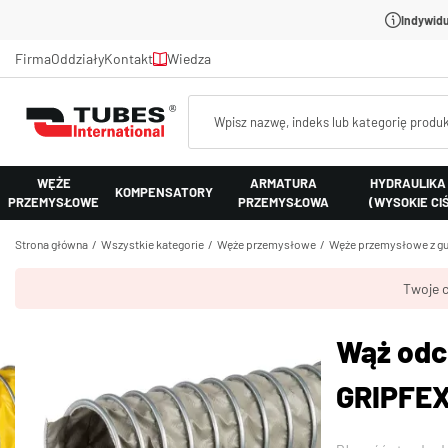
Indywidu
Firma
Oddziały
Kontakt
Wiedza
WĘŻE
ARMATURA
HYDRAULIKA
KOMPENSATORY
PRZEMYSŁOWE
PRZEMYSŁOWA
(WYSOKIE CI
Strona główna
Wszystkie kategorie
Węże przemysłowe
Węże przemysłowe z gu
Twoje c
Wąż odc
GRIPFEX