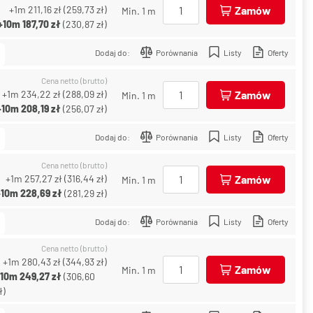
+1m
211,16 zł
(
259,73 zł
)
Zamów
Min. 1 m
+10m
187,70 zł
(
230,87 zł
)
Dodaj do:
Porównania
Listy
Oferty
Cena netto (brutto)
+1m
234,22 zł
(
288,09 zł
)
Zamów
Min. 1 m
+10m
208,19 zł
(
256,07 zł
)
Dodaj do:
Porównania
Listy
Oferty
Cena netto (brutto)
+1m
257,27 zł
(
316,44 zł
)
Zamów
Min. 1 m
+10m
228,69 zł
(
281,29 zł
)
Dodaj do:
Porównania
Listy
Oferty
Cena netto (brutto)
+1m
280,43 zł
(
344,93 zł
)
Zamów
Min. 1 m
+10m
249,27 zł
(
306,60
ł
)