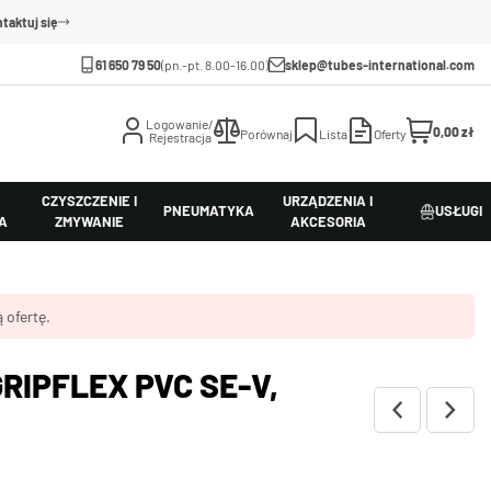
taktuj się
61 650 79 50
(pn.-pt. 8.00-16.00)
sklep@tubes-international.com
Logowanie/
0,00 zł
Porównaj
Lista
Oferty
Rejestracja
CZYSZCZENIE I
URZĄDZENIA I
PNEUMATYKA
USŁUGI
A
ZMYWANIE
AKCESORIA
 ofertę.
RIPFLEX PVC SE-V,