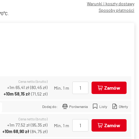
Warunki i koszty dostawy
Sposoby płatności
70°C
.
Cena netto (brutto)
+1m
65,41 zł
(
80,45 zł
)
Zamów
Min. 1 m
+10m
58,15 zł
(
71,52 zł
)
Dodaj do:
Porównania
Listy
Oferty
Cena netto (brutto)
+1m
77,52 zł
(
95,35 zł
)
Zamów
Min. 1 m
+10m
68,90 zł
(
84,75 zł
)