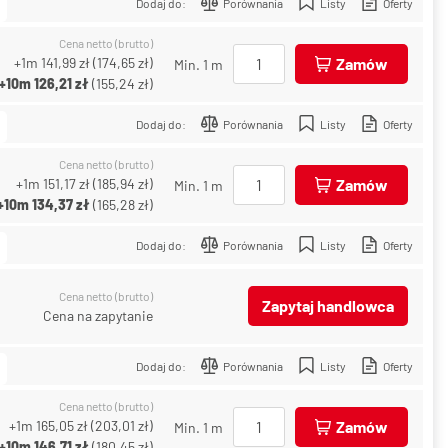
Dodaj do:
Porównania
Listy
Oferty
Cena netto (brutto)
+1m
141,99 zł
(
174,65 zł
)
Zamów
Min. 1 m
+10m
126,21 zł
(
155,24 zł
)
Dodaj do:
Porównania
Listy
Oferty
Cena netto (brutto)
+1m
151,17 zł
(
185,94 zł
)
Zamów
Min. 1 m
+10m
134,37 zł
(
165,28 zł
)
Dodaj do:
Porównania
Listy
Oferty
Cena netto (brutto)
Zapytaj handlowca
Cena na zapytanie
Dodaj do:
Porównania
Listy
Oferty
Cena netto (brutto)
+1m
165,05 zł
(
203,01 zł
)
Zamów
Min. 1 m
+10m
146,71 zł
(
180,45 zł
)