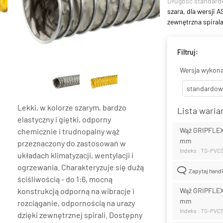
Długość standar
szara, dla wersji
zewnętrzna spirala
Filtruj:
Wersja wykona
standardow
Lekki, w kolorze szarym, bardzo
Lista wari
elastyczny i giętki, odporny
Wąż GRIPFLEX
chemicznie i trudnopalny wąż
mm
przeznaczony do zastosowań w
Indeks : TS-PV
układach klimatyzacji, wentylacji i
ogrzewania. Charakteryzuje się dużą
Zapytaj hand
ściśliwością - do 1:6, mocną
konstrukcją odporną na wibracje i
Wąż GRIPFLEX
mm
rozciąganie, odpornością na urazy
Indeks : TS-PV
dzięki zewnętrznej spirali. Dostępny