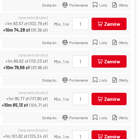
Dodaj do:
Porównania
Listy
Oferty
Cena netto (brutto)
+1m
83,57 zł
(
102,79 zł
)
Zamów
Min. 1 m
+10m
74,28 zł
(
91,36 zł
)
Dodaj do:
Porównania
Listy
Oferty
Cena netto (brutto)
+1m
89,62 zł
(
110,23 zł
)
Zamów
Min. 1 m
+10m
79,66 zł
(
97,98 zł
)
Dodaj do:
Porównania
Listy
Oferty
Cena netto (brutto)
+1m
95,77 zł
(
117,80 zł
)
Zamów
Min. 1 m
+10m
85,13 zł
(
104,71 zł
)
Dodaj do:
Porównania
Listy
Oferty
Cena netto (brutto)
+1m
101,82 zł
(
125,24 zł
)
Zamów
Min. 1 m