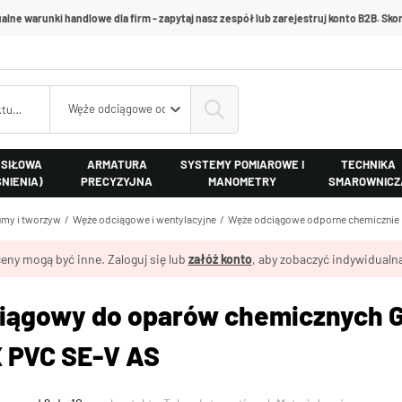
alne warunki handlowe dla firm - zapytaj nasz zespół lub zarejestruj konto B2B. Skon
Węże odciągowe odporne chemicznie
 SIŁOWA
ARMATURA
SYSTEMY POMIAROWE I
TECHNIKA
ŚNIENIA)
PRECYZYJNA
MANOMETRY
SMAROWNICZ
my i tworzyw
Węże odciągowe i wentylacyjne
Węże odciągowe odporne chemicznie
eny mogą być inne. Zaloguj się lub
załóż konto
, aby zobaczyć indywidualną
iągowy do oparów chemicznych G
 PVC SE-V AS