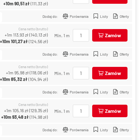
+10m
90,51 zł
(
111,33 zł
)
Dodaj do:
Porównania
Listy
Oferty
Cena netto (brutto)
+1m
113,93 zł
(
140,13 zł
)
Zamów
Min. 1 m
+10m
101,27 zł
(
124,56 zł
)
Dodaj do:
Porównania
Listy
Oferty
Cena netto (brutto)
+1m
95,98 zł
(
118,06 zł
)
Zamów
Min. 1 m
+10m
85,32 zł
(
104,94 zł
)
Dodaj do:
Porównania
Listy
Oferty
Cena netto (brutto)
+1m
105,16 zł
(
129,35 zł
)
Zamów
Min. 1 m
+10m
93,48 zł
(
114,98 zł
)
Dodaj do:
Porównania
Listy
Oferty