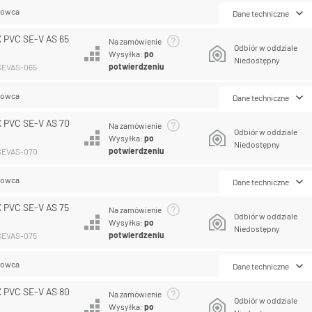
lowca
Dane techniczne
 PVC SE-V AS 65
Na zamówienie
Odbiór w oddziale
Wysyłka:
po
Niedostępny
potwierdzeniu
CSEVAS-065
lowca
Dane techniczne
 PVC SE-V AS 70
Na zamówienie
Odbiór w oddziale
Wysyłka:
po
Niedostępny
potwierdzeniu
CSEVAS-070
lowca
Dane techniczne
 PVC SE-V AS 75
Na zamówienie
Odbiór w oddziale
Wysyłka:
po
Niedostępny
potwierdzeniu
CSEVAS-075
lowca
Dane techniczne
 PVC SE-V AS 80
Na zamówienie
Odbiór w oddziale
Wysyłka:
po