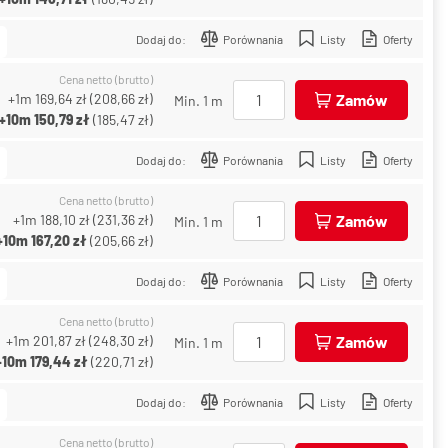
Dodaj do:
Porównania
Listy
Oferty
Cena netto (brutto)
+1m
169,64 zł
(
208,66 zł
)
Zamów
Min. 1 m
+10m
150,79 zł
(
185,47 zł
)
Dodaj do:
Porównania
Listy
Oferty
Cena netto (brutto)
+1m
188,10 zł
(
231,36 zł
)
Zamów
Min. 1 m
+10m
167,20 zł
(
205,66 zł
)
Dodaj do:
Porównania
Listy
Oferty
Cena netto (brutto)
+1m
201,87 zł
(
248,30 zł
)
Zamów
Min. 1 m
+10m
179,44 zł
(
220,71 zł
)
Dodaj do:
Porównania
Listy
Oferty
Cena netto (brutto)