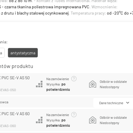
dowa:
od 2 do 10 m
. - kontakt z Tubes International. Materiał węża:
 AS - czarna tkanina poliestrowa impregnowana PVC
. Wzmocnienie:
 z drutu i blachy stalowej ocynkowanej
. Temperatura pracy:
od -20°C do +
nia:
a
antystatyczna
antów produktu
 PVC SE-V AS 50
Na zamówienie
Odbiór w oddziale
Wysyłka:
po
Niedostępny
potwierdzeniu
CSEVAS-050
lowca
Dane techniczne
 PVC SE-V AS 60
Na zamówienie
Odbiór w oddziale
Wysyłka:
po
Niedostępny
potwierdzeniu
CSEVAS-060