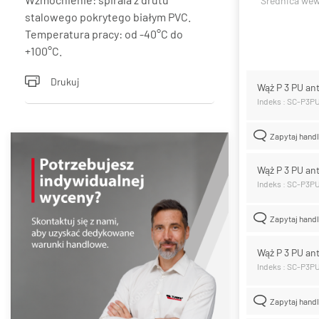
Średnica we
stalowego pokrytego białym PVC.
Temperatura pracy: od -40°C do
+100°C.
Drukuj
Wąż P 3 PU an
Indeks : SC-P3
Zapytaj hand
Wąż P 3 PU an
Indeks : SC-P3
Zapytaj hand
Wąż P 3 PU an
Indeks : SC-P3P
Zapytaj hand