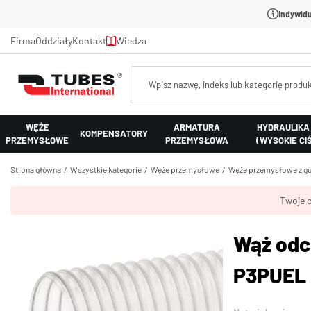
Indywidu
Firma
Oddziały
Kontakt
Wiedza
WĘŻE
ARMATURA
HYDRAULIKA
KOMPENSATORY
PRZEMYSŁOWE
PRZEMYSŁOWA
(WYSOKIE CI
Strona główna
Wszystkie kategorie
Węże przemysłowe
Węże przemysłowe z gu
Twoje c
Wąż odc
P3PUEL