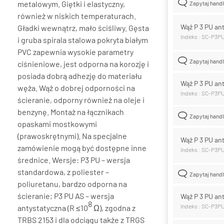
metalowym. Giętki i elastyczny,
Zapytaj hand
również w niskich temperaturach.
Wąż P 3 PU an
Gładki wewnątrz, mało ściśliwy. Gęsta
Indeks : SC-P3
i gruba spirala stalowa pokryta białym
PVC zapewnia wysokie parametry
Zapytaj hand
ciśnieniowe, jest odporna na korozję i
posiada dobrą adhezję do materiału
Wąż P 3 PU an
węża. Wąż o dobrej odporności na
Indeks : SC-P3P
ścieranie, odporny również na oleje i
benzynę. Montaż na łącznikach
Zapytaj hand
opaskami mostkowymi
(prawoskrętnymi). Na specjalne
Wąż P 3 PU an
zamówienie mogą być dostępne inne
Indeks : SC-P3P
średnice. Wersje: P3 PU – wersja
standardowa, z poliester –
Zapytaj hand
poliuretanu, bardzo odporna na
ścieranie; P3 PU AS – wersja
Wąż P 3 PU an
8
Indeks : SC-P3P
antystatyczna (R ≤10
Ω), zgodna z
TRBS 2153 i dla odciągu także z TRGS