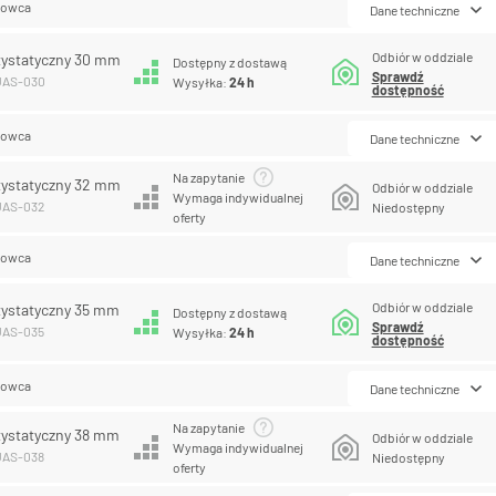
lowca
Dane techniczne
Odbiór w oddziale
tystatyczny 30 mm
Dostępny z dostawą
Sprawdź
PUAS-030
Wysyłka:
24 h
dostępność
lowca
Dane techniczne
Na zapytanie
tystatyczny 32 mm
Odbiór w oddziale
Wymaga indywidualnej
UAS-032
Niedostępny
oferty
lowca
Dane techniczne
Odbiór w oddziale
tystatyczny 35 mm
Dostępny z dostawą
Sprawdź
UAS-035
Wysyłka:
24 h
dostępność
lowca
Dane techniczne
Na zapytanie
tystatyczny 38 mm
Odbiór w oddziale
Wymaga indywidualnej
UAS-038
Niedostępny
oferty