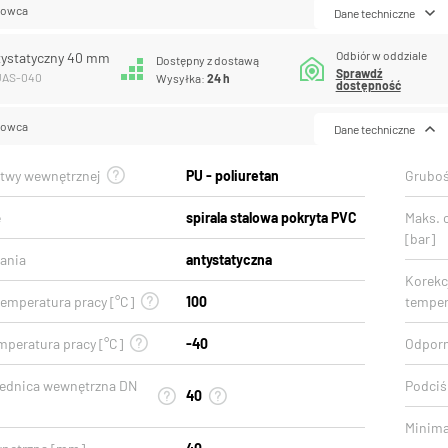
lowca
Dane techniczne
Odbiór w oddziale
tystatyczny 40 mm
Dostępny z dostawą
Sprawdź
PUAS-040
Wysyłka:
24 h
dostępność
lowca
Dane techniczne
stwy wewnętrznej
PU - poliuretan
Gruboś
e
spirala stalowa pokryta PVC
Maks. 
[bar]
ania
antystatyczna
Korekcj
emperatura pracy [°C]
100
temper
mperatura pracy [°C]
-40
Odporn
rednica wewnętrzna DN
Podciśn
40
Minima