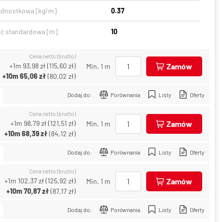
ednostkowa [kg/m]
0.37
ć standardowa [m]
10
Cena netto (brutto)
+1m
93,98 zł
(
115,60 zł
)
Zamów
Min. 1 m
+10m
65,06 zł
(
80,02 zł
)
Dodaj do:
Porównania
Listy
Oferty
Cena netto (brutto)
+1m
98,79 zł
(
121,51 zł
)
Zamów
Min. 1 m
+10m
68,39 zł
(
84,12 zł
)
Dodaj do:
Porównania
Listy
Oferty
Cena netto (brutto)
+1m
102,37 zł
(
125,92 zł
)
Zamów
Min. 1 m
+10m
70,87 zł
(
87,17 zł
)
Dodaj do:
Porównania
Listy
Oferty