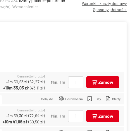
P3 PU AS),
czarny polieter-poliuretan
Warunki i koszty dostawy
y węża). Wzmocnienie:
Sposoby płatności
Cena netto (brutto)
+1m
50,63 zł
(
62,27 zł
)
Zamów
Min. 1 m
+10m
35,05 zł
(
43,11 zł
)
Dodaj do:
Porównania
Listy
Oferty
Cena netto (brutto)
+1m
59,30 zł
(
72,94 zł
)
Zamów
Min. 1 m
+10m
41,06 zł
(
50,50 zł
)