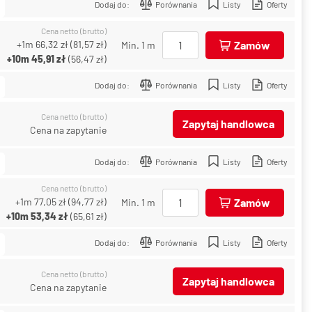
Dodaj do:
Porównania
Listy
Oferty
Cena netto (brutto)
+1m
66,32 zł
(
81,57 zł
)
Zamów
Min. 1 m
+10m
45,91 zł
(
56,47 zł
)
Dodaj do:
Porównania
Listy
Oferty
Cena netto (brutto)
Zapytaj handlowca
Cena na zapytanie
Dodaj do:
Porównania
Listy
Oferty
Cena netto (brutto)
+1m
77,05 zł
(
94,77 zł
)
Zamów
Min. 1 m
+10m
53,34 zł
(
65,61 zł
)
Dodaj do:
Porównania
Listy
Oferty
Cena netto (brutto)
Zapytaj handlowca
Cena na zapytanie