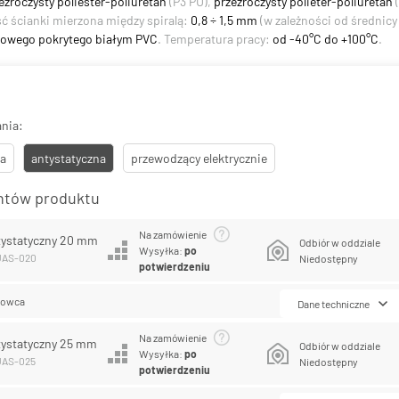
ezroczysty poliester-poliuretan
(P3 PU),
przezroczysty polieter-poliuretan
(
ść ścianki mierzona między spiralą:
0,8 ÷ 1,5 mm
(w zależności od średnic
talowego pokrytego białym PVC
. Temperatura pracy:
od -40°C do +100°C
.
nia:
a
antystatyczna
przewodzący elektrycznie
antów produktu
Na zamówienie
tystatyczny 20 mm
Odbiór w oddziale
Wysyłka:
po
PUAS-020
Niedostępny
potwierdzeniu
lowca
Dane techniczne
Na zamówienie
tystatyczny 25 mm
Odbiór w oddziale
Wysyłka:
po
UAS-025
Niedostępny
potwierdzeniu