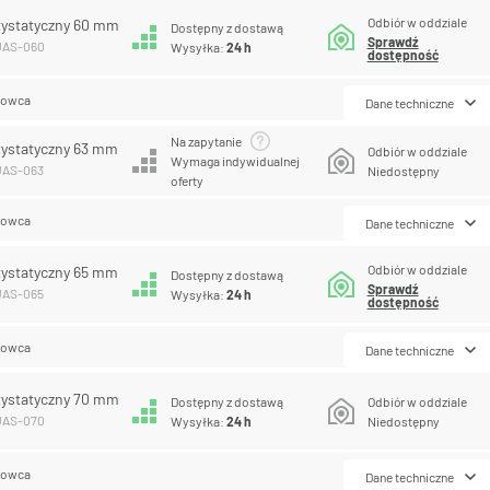
Odbiór w oddziale
tystatyczny 60 mm
Dostępny z dostawą
Sprawdź
PUAS-060
Wysyłka:
24 h
dostępność
lowca
Dane techniczne
Na zapytanie
tystatyczny 63 mm
Odbiór w oddziale
Wymaga indywidualnej
UAS-063
Niedostępny
oferty
lowca
Dane techniczne
Odbiór w oddziale
tystatyczny 65 mm
Dostępny z dostawą
Sprawdź
UAS-065
Wysyłka:
24 h
dostępność
lowca
Dane techniczne
tystatyczny 70 mm
Dostępny z dostawą
Odbiór w oddziale
PUAS-070
Wysyłka:
24 h
Niedostępny
lowca
Dane techniczne