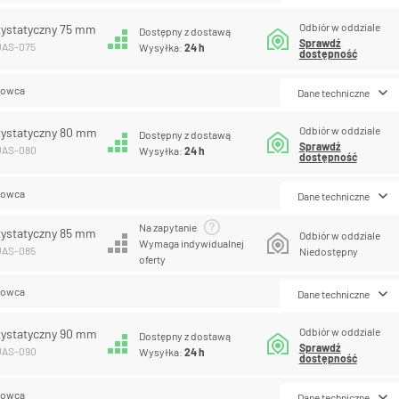
Odbiór w oddziale
tystatyczny 75 mm
Dostępny z dostawą
Sprawdź
UAS-075
Wysyłka:
24 h
dostępność
lowca
Dane techniczne
Odbiór w oddziale
tystatyczny 80 mm
Dostępny z dostawą
Sprawdź
PUAS-080
Wysyłka:
24 h
dostępność
lowca
Dane techniczne
Na zapytanie
tystatyczny 85 mm
Odbiór w oddziale
Wymaga indywidualnej
UAS-085
Niedostępny
oferty
lowca
Dane techniczne
Odbiór w oddziale
tystatyczny 90 mm
Dostępny z dostawą
Sprawdź
PUAS-090
Wysyłka:
24 h
dostępność
lowca
Dane techniczne