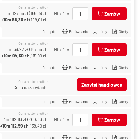
Cena netto (brutto)
+1m
127,55 zł
(
156,89 zł
)
Zamów
Min. 1 m
+10m
88,30 zł
(
108,61 zł
)
Dodaj do:
Porównania
Listy
Oferty
Cena netto (brutto)
+1m
136,22 zł
(
167,55 zł
)
Zamów
Min. 1 m
+10m
94,30 zł
(
115,99 zł
)
Dodaj do:
Porównania
Listy
Oferty
Cena netto (brutto)
Zapytaj handlowca
Cena na zapytanie
Dodaj do:
Porównania
Listy
Oferty
Cena netto (brutto)
+1m
162,63 zł
(
200,03 zł
)
Zamów
Min. 1 m
+10m
112,59 zł
(
138,49 zł
)
Dodaj do:
Porównania
Listy
Oferty