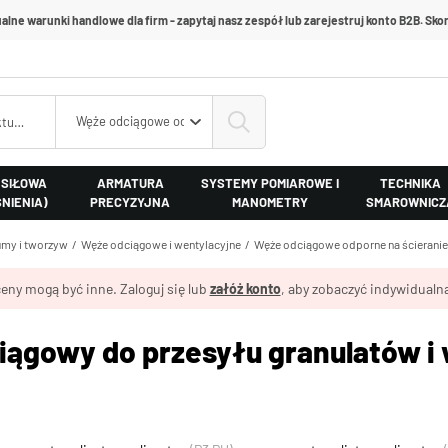
alne warunki handlowe dla firm - zapytaj nasz zespół lub zarejestruj konto B2B. Skon
Węże odciągowe odporne na ścieranie
 SIŁOWA
ARMATURA
SYSTEMY POMIAROWE I
TECHNIKA
ŚNIENIA)
PRECYZYJNA
MANOMETRY
SMAROWNICZ
my i tworzyw
Węże odciągowe i wentylacyjne
Węże odciągowe odporne na ścieranie
eny mogą być inne. Zaloguj się lub
załóż konto
, aby zobaczyć indywidualną
iągowy do przesyłu granulatów i