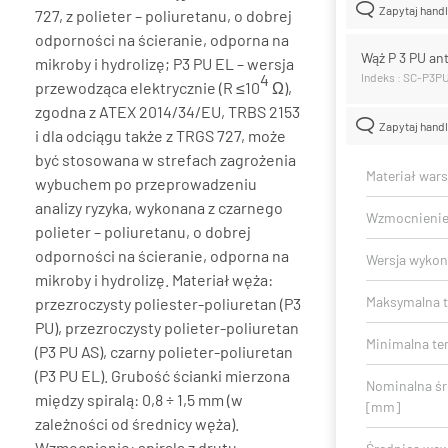
Zapytaj hand
727, z polieter – poliuretanu, o dobrej
odporności na ścieranie, odporna na
Wąż P 3 PU an
mikroby i hydrolizę; P3 PU EL – wersja
4
Indeks : SC-P3
przewodząca elektrycznie (R ≤10
Ω),
zgodna z ATEX 2014/34/EU, TRBS 2153
Zapytaj hand
i dla odciągu także z TRGS 727, może
być stosowana w strefach zagrożenia
Materiał war
wybuchem po przeprowadzeniu
analizy ryzyka, wykonana z czarnego
Wzmocnieni
polieter – poliuretanu, o dobrej
odporności na ścieranie, odporna na
Wersja wykon
mikroby i hydrolizę. Materiał węża:
Maksymalna t
przezroczysty poliester-poliuretan (P3
PU), przezroczysty polieter-poliuretan
Minimalna te
(P3 PU AS), czarny polieter-poliuretan
(P3 PU EL). Grubość ścianki mierzona
Nominalna ś
między spiralą: 0,8 ÷ 1,5 mm (w
[mm]
zależności od średnicy węża).
Wzmocnienie: spirala z drutu