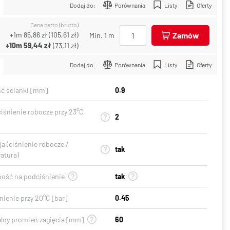
Dodaj do:
Porównania
Listy
Oferty
Cena netto (brutto)
+1m
85,86 zł
(
105,61 zł
)
Zamów
Min. 1 m
+10m
59,44 zł
(
73,11 zł
)
Dodaj do:
Porównania
Listy
Oferty
ć ścianki [mm]
0.9
ciśnienie robocze przy 23°C
2
a (ciśnienie robocze /
tak
atura)
ość na podciśnienie
tak
ienie przy 20°C [bar]
0.45
lny promień zagięcia [mm]
60