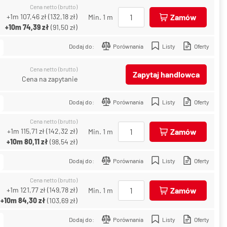
Cena netto (brutto)
+1m
107,46 zł
(
132,18 zł
)
Zamów
Min. 1 m
+10m
74,39 zł
(
91,50 zł
)
Dodaj do:
Porównania
Listy
Oferty
Cena netto (brutto)
Zapytaj handlowca
Cena na zapytanie
Dodaj do:
Porównania
Listy
Oferty
Cena netto (brutto)
+1m
115,71 zł
(
142,32 zł
)
Zamów
Min. 1 m
+10m
80,11 zł
(
98,54 zł
)
Dodaj do:
Porównania
Listy
Oferty
Cena netto (brutto)
+1m
121,77 zł
(
149,78 zł
)
Zamów
Min. 1 m
+10m
84,30 zł
(
103,69 zł
)
Dodaj do:
Porównania
Listy
Oferty