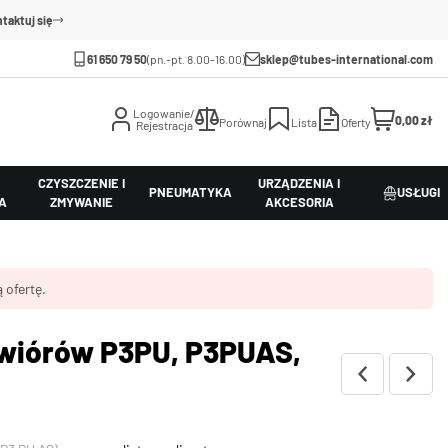
taktuj się
61 650 79 50
(pn.-pt. 8.00-16.00)
sklep@tubes-international.com
Logowanie/
0,00 zł
Porównaj
Lista
Oferty
Rejestracja
CZYSZCZENIE I
URZĄDZENIA I
PNEUMATYKA
USŁUGI
A
ZMYWANIE
AKCESORIA
 ofertę.
 wiórów P3PU, P3PUAS,