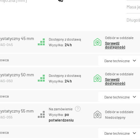
wnętrzna [mm]
40
Masa j
Długoś
Odbiór w oddziale
tystatyczny 45 mm
Dostępny z dostawą
Sprawdź
PUAS-045
Wysyłka:
24 h
dostępność
lowca
Dane techniczne
Odbiór w oddziale
tystatyczny 50 mm
Dostępny z dostawą
Sprawdź
PUAS-050
Wysyłka:
24 h
dostępność
lowca
Dane techniczne
Na zamówienie
tystatyczny 55 mm
Odbiór w oddziale
Wysyłka:
po
UAS-055
Niedostępny
potwierdzeniu
lowca
Dane techniczne