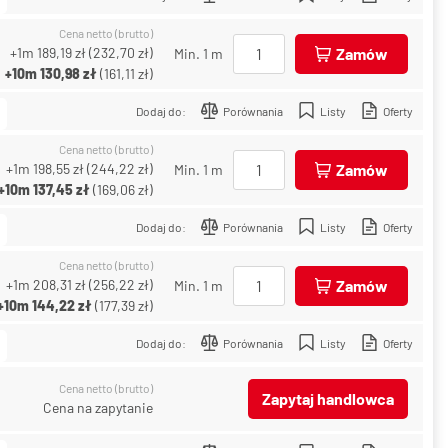
Cena netto (brutto)
+1m
189,19 zł
(
232,70 zł
)
Zamów
Min. 1 m
+10m
130,98 zł
(
161,11 zł
)
Dodaj do:
Porównania
Listy
Oferty
Cena netto (brutto)
+1m
198,55 zł
(
244,22 zł
)
Zamów
Min. 1 m
+10m
137,45 zł
(
169,06 zł
)
Dodaj do:
Porównania
Listy
Oferty
Cena netto (brutto)
+1m
208,31 zł
(
256,22 zł
)
Zamów
Min. 1 m
+10m
144,22 zł
(
177,39 zł
)
Dodaj do:
Porównania
Listy
Oferty
Cena netto (brutto)
Zapytaj handlowca
Cena na zapytanie