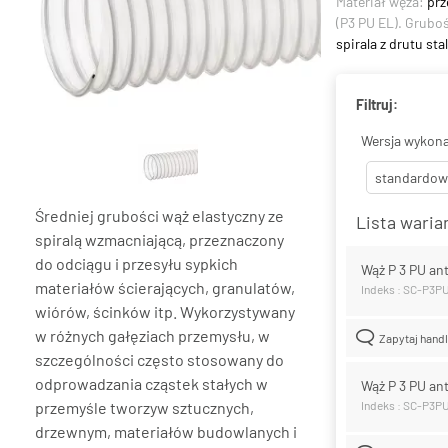
Materiał węża:
prz
(P3 PU EL). Grubo
spirala z drutu s
Filtruj:
Wersja wykona
standardow
Średniej grubości wąż elastyczny ze
Lista wari
spiralą wzmacniającą, przeznaczony
do odciągu i przesyłu sypkich
Wąż P 3 PU an
materiałów ścierających, granulatów,
Indeks : SC-P3
wiórów, ścinków itp. Wykorzystywany
w różnych gałęziach przemysłu, w
Zapytaj hand
szczególności często stosowany do
odprowadzania cząstek stałych w
Wąż P 3 PU an
przemyśle tworzyw sztucznych,
Indeks : SC-P3P
drzewnym, materiałów budowlanych i