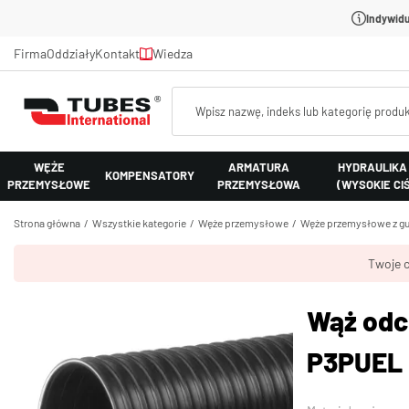
Indywidu
Firma
Oddziały
Kontakt
Wiedza
WĘŻE
ARMATURA
HYDRAULIKA
KOMPENSATORY
PRZEMYSŁOWE
PRZEMYSŁOWA
(WYSOKIE CI
Strona główna
Wszystkie kategorie
Węże przemysłowe
Węże przemysłowe z gu
Twoje c
Wąż odc
P3PUEL