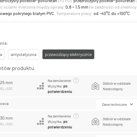
ezroczysty poliester-poliuretan
(P3 PU),
przezroczysty polieter-poliuretan
(
ść ścianki mierzona między spiralą:
0,8 ÷ 1,5 mm
(w zależności od średnic
talowego pokrytego białym PVC
. Temperatura pracy:
od -40°C do +100°C
.
nia:
a
antystatyczna
przewodzący elektrycznie
antów produktu
Na zamówienie
L 25 mm
Odbiór w oddziale
Wysyłka:
po
UEL-025
Niedostępny
potwierdzeniu
lowca
Dane techniczne
Na zamówienie
L 30 mm
Odbiór w oddziale
Wysyłka:
po
PUEL-030
Niedostępny
potwierdzeniu