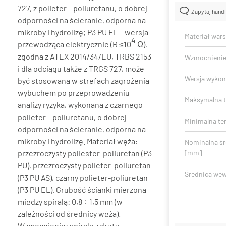
727, z polieter – poliuretanu, o dobrej
Zapytaj hand
odporności na ścieranie, odporna na
mikroby i hydrolizę; P3 PU EL – wersja
Materiał war
4
przewodząca elektrycznie (R ≤10
Ω),
zgodna z ATEX 2014/34/EU, TRBS 2153
Wzmocnieni
i dla odciągu także z TRGS 727, może
Wersja wykon
być stosowana w strefach zagrożenia
wybuchem po przeprowadzeniu
Maksymalna t
analizy ryzyka, wykonana z czarnego
polieter – poliuretanu, o dobrej
Minimalna te
odporności na ścieranie, odporna na
mikroby i hydrolizę. Materiał węża:
Nominalna ś
przezroczysty poliester-poliuretan (P3
[mm]
PU), przezroczysty polieter-poliuretan
Średnica we
(P3 PU AS), czarny polieter-poliuretan
(P3 PU EL). Grubość ścianki mierzona
między spiralą: 0,8 ÷ 1,5 mm (w
zależności od średnicy węża).
Wzmocnienie: spirala z drutu