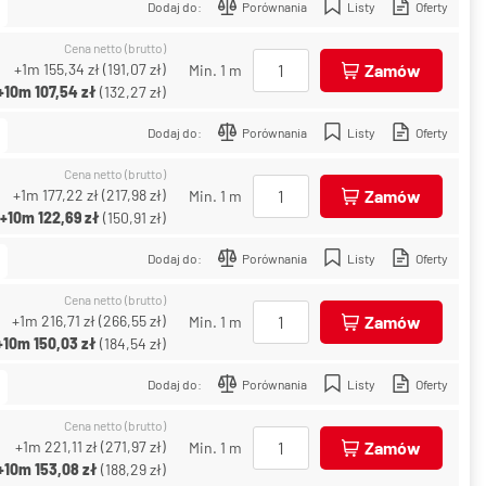
Dodaj do:
Porównania
Listy
Oferty
Cena netto (brutto)
+1m
155,34 zł
(
191,07 zł
)
Zamów
Min. 1 m
+10m
107,54 zł
(
132,27 zł
)
Dodaj do:
Porównania
Listy
Oferty
Cena netto (brutto)
+1m
177,22 zł
(
217,98 zł
)
Zamów
Min. 1 m
+10m
122,69 zł
(
150,91 zł
)
Dodaj do:
Porównania
Listy
Oferty
Cena netto (brutto)
+1m
216,71 zł
(
266,55 zł
)
Zamów
Min. 1 m
+10m
150,03 zł
(
184,54 zł
)
Dodaj do:
Porównania
Listy
Oferty
Cena netto (brutto)
+1m
221,11 zł
(
271,97 zł
)
Zamów
Min. 1 m
+10m
153,08 zł
(
188,29 zł
)