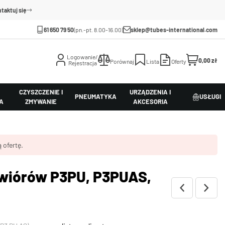
taktuj się
61 650 79 50
(pn.-pt. 8.00-16.00)
sklep@tubes-international.com
Logowanie/
0,00 zł
Porównaj
Lista
Oferty
Rejestracja
CZYSZCZENIE I
URZĄDZENIA I
PNEUMATYKA
USŁUGI
A
ZMYWANIE
AKCESORIA
 ofertę.
 wiórów P3PU, P3PUAS,