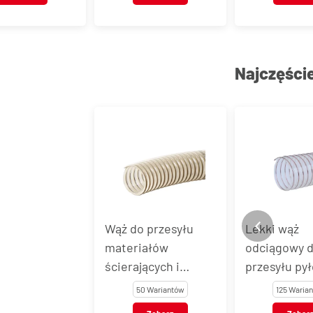
304
Najczęści
Wąż do przesyłu
Lekki wąż
materiałów
odciągowy do
ścierających i
przesyłu pyłów
suchych produktów
P2PU, P2PUAS
50 Wariantów
125 Wariantów
spożywczych