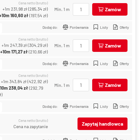
Cena netto (brutto)
+1m
231,98 zł
(
285,34 zł
)
Zamów
Min. 1 m
+10m
160,60 zł
(
197,54 zł
)
Dodaj do:
Porównania
Listy
Oferty
Cena netto (brutto)
+1m
247,39 zł
(
304,29 zł
)
Zamów
Min. 1 m
+10m
171,27 zł
(
210,66 zł
)
Dodaj do:
Porównania
Listy
Oferty
Cena netto (brutto)
+1m
343,84 zł
(
422,92 zł
)
Zamów
Min. 1 m
+10m
238,04 zł
(
292,79
ł
)
Dodaj do:
Porównania
Listy
Oferty
Cena netto (brutto)
Zapytaj handlowca
Cena na zapytanie