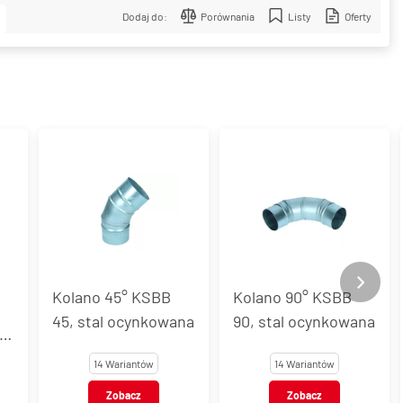
Dodaj do:
Porównania
Listy
Oferty
Kolano 45° KSBB
Kolano 90° KSBB
45, stal ocynkowana
90, stal ocynkowana
14 Wariantów
14 Wariantów
Zobacz
Zobacz