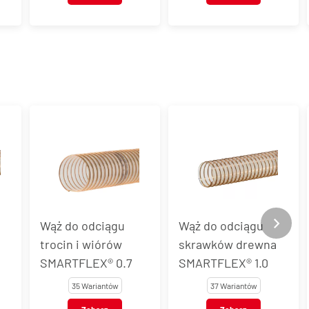
Wąż do odciągu
Wąż do odciągu
M
trocin i wiórów
skrawków drewna
o
SMARTFLEX® 0.7
SMARTFLEX® 1.0
p
m
35 Wariantów
37 Wariantów
ś