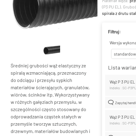
Materiał węża:
prz
(P3 PU EL). Grubo
spirala z drutu s
Filtruj:
Wersja wykona
standardow
Średniej grubości wąż elastyczny ze
Lista wari
spiralą wzmacniającą, przeznaczony
do odciągu i przesyłu sypkich
Wąż P 3 PU E
materiałów ścierających, granulatów,
Indeks : SC-P3P
wiórów, ścinków itp. Wykorzystywany
w różnych gałęziach przemysłu, w
Zapytaj hand
szczególności często stosowany do
odprowadzania cząstek stałych w
Wąż P 3 PU E
przemyśle tworzyw sztucznych,
Indeks : SC-P3
drzewnym, materiałów budowlanych i