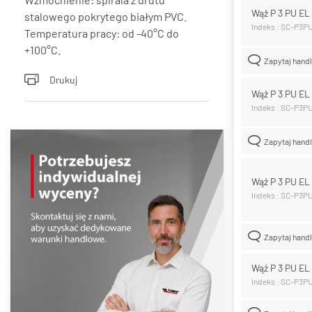
Wąż P 3 PU E
stalowego pokrytego białym PVC.
Indeks : SC-P3P
Temperatura pracy: od -40°C do
+100°C.
Zapytaj hand
Drukuj
Wąż P 3 PU E
Indeks : SC-P3
Zapytaj hand
Wąż P 3 PU E
Indeks : SC-P3P
Zapytaj hand
Wąż P 3 PU E
Indeks : SC-P3P