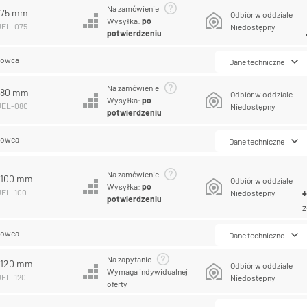
Na zamówienie
L 75 mm
Odbiór w oddziale
Wysyłka:
po
UEL-075
Niedostępny
potwierdzeniu
lowca
Dane techniczne
Na zamówienie
L 80 mm
Odbiór w oddziale
Wysyłka:
po
PUEL-080
Niedostępny
potwierdzeniu
lowca
Dane techniczne
Na zamówienie
L 100 mm
Odbiór w oddziale
Wysyłka:
po
UEL-100
Niedostępny
potwierdzeniu
z
lowca
Dane techniczne
Na zapytanie
L 120 mm
Odbiór w oddziale
Wymaga indywidualnej
UEL-120
Niedostępny
oferty