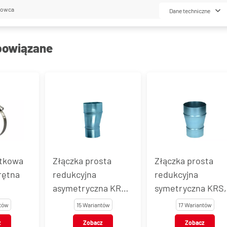
lowca
Dane techniczne
powiązane
tkowa
Złączka prosta
Złączka prosta
rętna
redukcyjna
redukcyjna
asymetryczna KRA,
symetryczna KRS,
ch
stal ocynkowana
stal ocynkowana
tów
15 Wariantów
17 Wariantów
 AISI 316
z
Zobacz
Zobacz