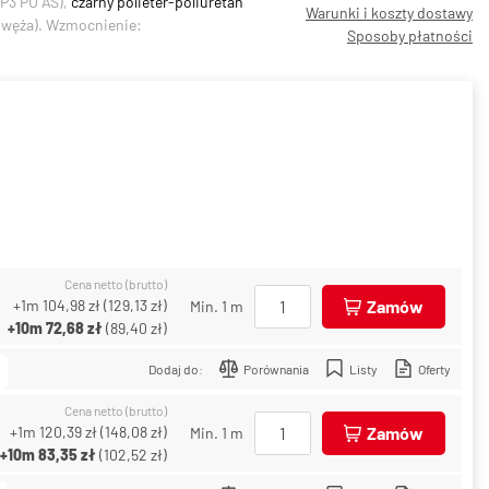
P3 PU AS),
czarny polieter-poliuretan
Warunki i koszty dostawy
y węża). Wzmocnienie:
Sposoby płatności
Cena netto (brutto)
+1m
104,98 zł
(
129,13 zł
)
Zamów
Min. 1 m
+10m
72,68 zł
(
89,40 zł
)
Dodaj do:
Porównania
Listy
Oferty
Cena netto (brutto)
+1m
120,39 zł
(
148,08 zł
)
Zamów
Min. 1 m
+10m
83,35 zł
(
102,52 zł
)