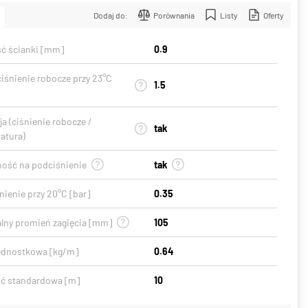
Dodaj do:
Porównania
Listy
Oferty
ć ścianki [mm]
0.9
ciśnienie robocze przy 23°C
1.5
a (ciśnienie robocze /
tak
atura)
ość na podciśnienie
tak
ienie przy 20°C [bar]
0.35
lny promień zagięcia [mm]
105
ednostkowa [kg/m]
0.64
ć standardowa [m]
10