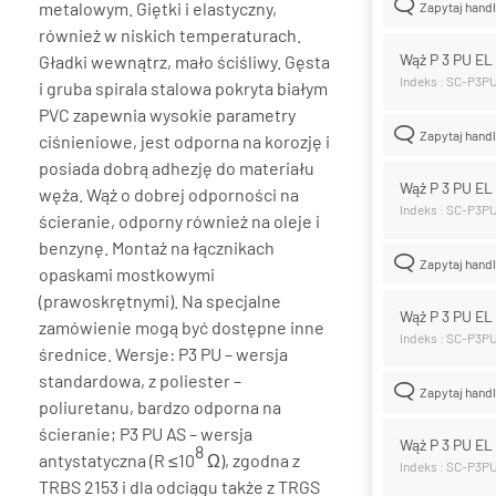
metalowym. Giętki i elastyczny,
Zapytaj hand
również w niskich temperaturach.
Wąż P 3 PU E
Gładki wewnątrz, mało ściśliwy. Gęsta
Indeks : SC-P3
i gruba spirala stalowa pokryta białym
PVC zapewnia wysokie parametry
Zapytaj hand
ciśnieniowe, jest odporna na korozję i
posiada dobrą adhezję do materiału
Wąż P 3 PU E
węża. Wąż o dobrej odporności na
Indeks : SC-P3
ścieranie, odporny również na oleje i
benzynę. Montaż na łącznikach
Zapytaj hand
opaskami mostkowymi
(prawoskrętnymi). Na specjalne
Wąż P 3 PU E
zamówienie mogą być dostępne inne
Indeks : SC-P3
średnice. Wersje: P3 PU – wersja
standardowa, z poliester –
Zapytaj hand
poliuretanu, bardzo odporna na
ścieranie; P3 PU AS – wersja
Wąż P 3 PU E
8
antystatyczna (R ≤10
Ω), zgodna z
Indeks : SC-P3
TRBS 2153 i dla odciągu także z TRGS