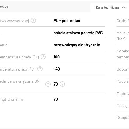
lowca
Dane techniczne
stwy wewnętrznej
PU - poliuretan
Gruboś
e
spirala stalowa pokryta PVC
Maks. 
[bar]
ania
przewodzący elektrycznie
Korekcj
emperatura pracy [°C]
100
temper
mperatura pracy [°C]
-40
Odporn
rednica wewnętrzna DN
Podciśn
70
Minima
wnętrzna [mm]
70
Masa j
Długoś