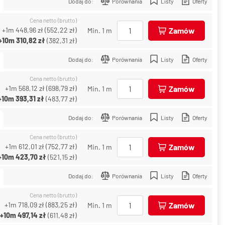
Dodaj do:
Porównania
Listy
Oferty
Cena netto (brutto)
+1m
448,96 zł
(
552,22 zł
)
Zamów
Min. 1 m
+10m
310,82 zł
(
382,31 zł
)
Dodaj do:
Porównania
Listy
Oferty
Cena netto (brutto)
+1m
568,12 zł
(
698,79 zł
)
Zamów
Min. 1 m
+10m
393,31 zł
(
483,77 zł
)
Dodaj do:
Porównania
Listy
Oferty
Cena netto (brutto)
+1m
612,01 zł
(
752,77 zł
)
Zamów
Min. 1 m
+10m
423,70 zł
(
521,15 zł
)
Dodaj do:
Porównania
Listy
Oferty
Cena netto (brutto)
+1m
718,09 zł
(
883,25 zł
)
Zamów
Min. 1 m
+10m
497,14 zł
(
611,48 zł
)