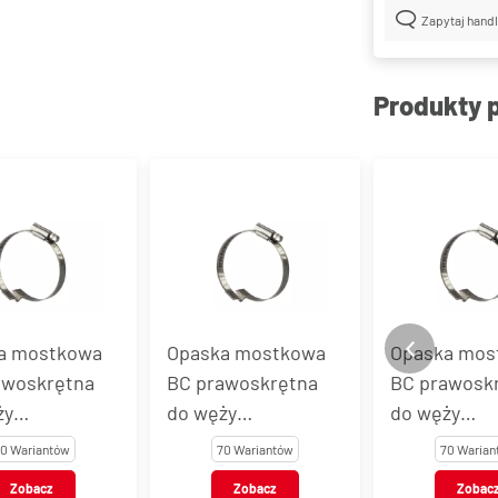
Zapytaj hand
Produkty 
a mostkowa
Opaska mostkowa
Opaska mos
awoskrętna
BC prawoskrętna
BC prawosk
ży
do węży
do węży
nianych
wzmacnianych
wzmacniany
0 Wariantów
70 Wariantów
70 Warian
, stal AISI
spiralą, stal AISI
spiralą, stal
Zobacz
Zobacz
Zobac