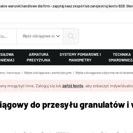
alne warunki handlowe dla firm - zapytaj nasz zespół lub zarejestruj konto B2B. Skon
Węże odciągowe odporne na ścieranie
 SIŁOWA
ARMATURA
SYSTEMY POMIAROWE I
TECHNIKA
ŚNIENIA)
PRECYZYJNA
MANOMETRY
SMAROWNICZ
my i tworzyw
Węże odciągowe i wentylacyjne
Węże odciągowe odporne na ścieranie
eny mogą być inne. Zaloguj się lub
załóż konto
, aby zobaczyć indywidualną
iągowy do przesyłu granulatów i