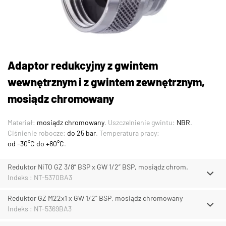
Adaptor redukcyjny z gwintem
wewnętrznym i z gwintem zewnętrznym,
mosiądz chromowany
Materiał:
mosiądz chromowany
. Uszczelnienie gwintu:
NBR
.
Ciśnienie robocze:
do 25 bar
. Temperatura pracy:
od -30°C do +80°C
.
Reduktor NiTO GZ 3/8” BSP x GW 1/2” BSP, mosiądz chrom.
Indeks : NT-5370BA3
Reduktor GZ M22x1 x GW 1/2" BSP, mosiądz chromowany
Indeks : NT-5369BA3