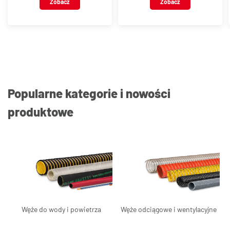
Zobacz
Zobacz
końcówką do węża,
końcówką do węża,
mosiądz chromowany
mosiądz chromowany
Popularne kategorie i nowości
produktowe
Węże do wody i powietrza
Węże odciągowe i wentylacyjne