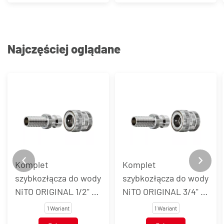
Najczęściej oglądane
Komplet
Komplet
szybkozłącza do wody
szybkozłącza do wody
NiTO ORIGINAL 1/2" z
NiTO ORIGINAL 3/4" z
gwintem
gwintem
1 Wariant
1 Wariant
wewnętrznym BSP i
wewnętrznym BSP i