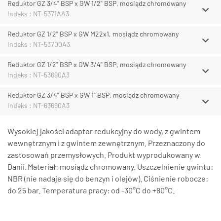
Reduktor GZ 3/4" BSP x GW 1/2" BSP, mosiądz chromowany
Indeks : NT-5371AA3
Reduktor GZ 1/2" BSP x GW M22x1, mosiądz chromowany
Indeks : NT-53700A3
Reduktor GZ 1/2" BSP x GW 3/4" BSP, mosiądz chromowany
Indeks : NT-53690A3
Reduktor GZ 3/4" BSP x GW 1" BSP, mosiądz chromowany
Indeks : NT-63690A3
Wysokiej jakości adaptor redukcyjny do wody, z gwintem
wewnętrznym i z gwintem zewnętrznym. Przeznaczony do
zastosowań przemysłowych. Produkt wyprodukowany w
Danii
Materiał: mosiądz chromowany. Uszczelnienie gwintu:
.
NBR (nie nadaje się do benzyn i olejów). Ciśnienie robocze:
do 25 bar. Temperatura pracy: od -30°C do +80°C.