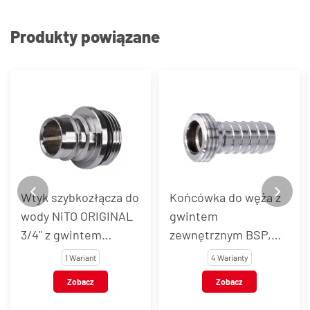
Produkty powiązane
Wtyk szybkozłącza do
Końcówka do węża z
wody NiTO ORIGINAL
gwintem
3/4" z gwintem
zewnętrznym BSP,
zewnętrznym BSP, do
mosiądz chromowany
1 Wariant
4 Warianty
pistoletu, mosiądz
Zobacz
Zobacz
chromowany