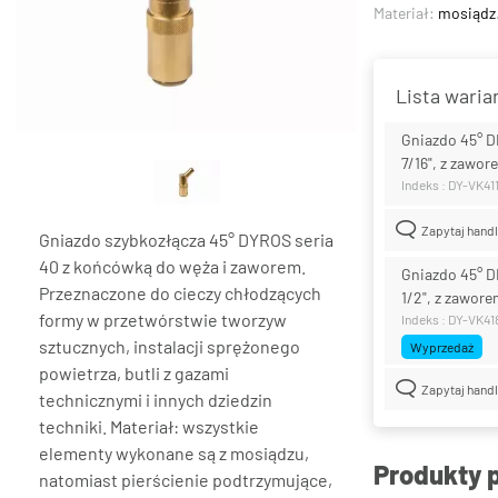
Materiał:
mosiądz
Lista wari
Gniazdo 45° D
7/16", z zawor
Indeks : DY-VK41
Zapytaj hand
Gniazdo szybkozłącza 45° DYROS seria
40 z końcówką do węża i zaworem.
Gniazdo 45° D
Przeznaczone do cieczy chłodzących
1/2", z zawor
formy w przetwórstwie tworzyw
Indeks : DY-VK41
sztucznych, instalacji sprężonego
Wyprzedaż
powietrza, butli z gazami
Zapytaj hand
technicznymi i innych dziedzin
techniki. Materiał: wszystkie
elementy wykonane są z mosiądzu,
Produkty 
natomiast pierścienie podtrzymujące,