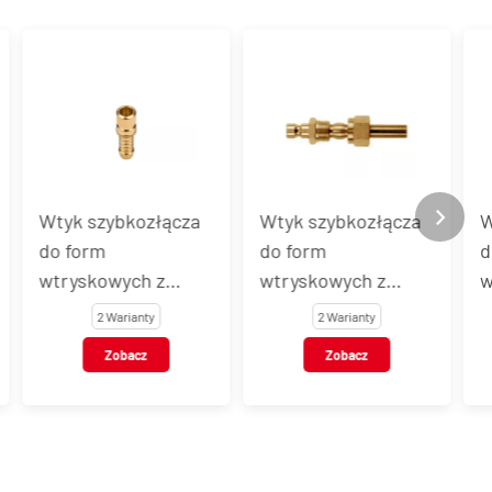
a
Wtyk szybkozłącza
Wtyk szybkozłącza
do form
do form
wtryskowych z GZ i
wtryskowych z
a
zaworem, DYROS
końcówką pod
2 Warianty
3 Warianty
OS
seria 40
pierścień zacinający
Zobacz
Zobacz
bez zaworu, DYROS
seria 40