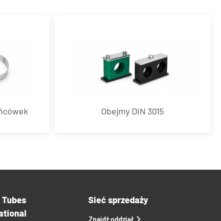
ońcówek
Obejmy DIN 3015
a Tubes
Sieć sprzedaży
ational
Znajdź oddział