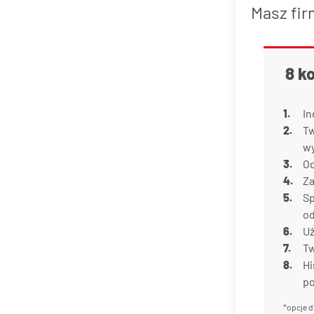
Masz fir
8 k
In
Tw
w
Od
Za
Sp
od
Uż
Tw
Hi
p
*opcje d