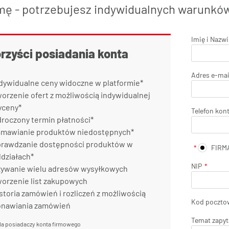
mę - potrzebujesz indywidualnych warunkó
Imię i Nazw
orzyści posiadania konta
Adres e-mai
dywidualne ceny widoczne w platformie*
orzenie ofert z możliwością indywidualnej
yceny*
Telefon kon
roczony termin płatności*
mawianie produktów niedostępnych*
rawdzanie dostępności produktów w
FIRM
działach*
NIP
ywanie wielu adresów wysyłkowych
orzenie list zakupowych
storia zamówień i rozliczeń z możliwością
Kod poczto
onawiania zamówień
Temat zapyt
la posiadaczy konta firmowego