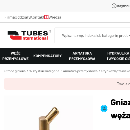
Indywidu
Firma
Oddziały
Kontakt
Wiedza
WĘŻE
ARMATURA
HYDRAULIKA
KOMPENSATORY
PRZEMYSŁOWE
PRZEMYSŁOWA
(WYSOKIE CI
Strona główna
Wszystkie kategorie
Armatura przemysłowa
Szybkozłącza nisk
Twoje c
Gnia
%
węża