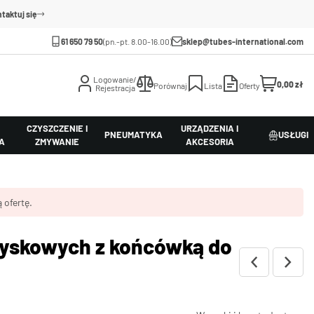
taktuj się
61 650 79 50
(pn.-pt. 8.00-16.00)
sklep@tubes-international.com
Logowanie/
0,00 zł
Porównaj
Lista
Oferty
Rejestracja
CZYSZCZENIE I
URZĄDZENIA I
PNEUMATYKA
USŁUGI
A
ZMYWANIE
AKCESORIA
 ofertę.
ryskowych z końcówką do