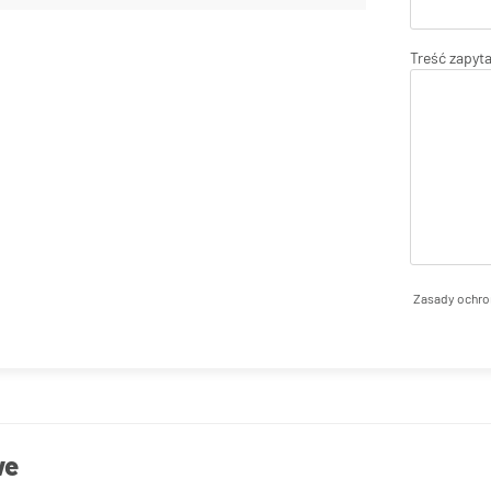
Treść zapyt
Zasady ochro
we