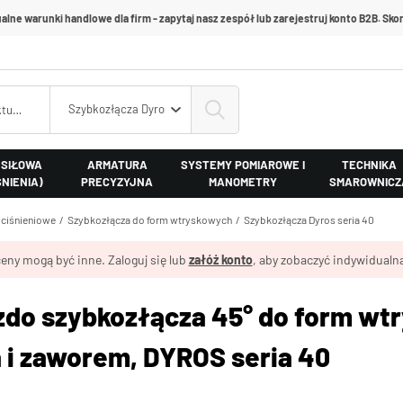
alne warunki handlowe dla firm - zapytaj nasz zespół lub zarejestruj konto B2B. Skon
Szybkozłącza Dyros seria 40
 SIŁOWA
ARMATURA
SYSTEMY POMIAROWE I
TECHNIKA
ŚNIENIA)
PRECYZYJNA
MANOMETRY
SMAROWNICZ
ociśnieniowe
Szybkozłącza do form wtryskowych
Szybkozłącza Dyros seria 40
eny mogą być inne. Zaloguj się lub
załóż konto
, aby zobaczyć indywidualną
zdo szybkozłącza 45° do form wt
 i zaworem, DYROS seria 40