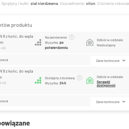
. Sprężyny i kulki:
stal nierdzewna
. Uszczelnienie:
viton
. Ciśnienie robocz
antów produktu
N 9 z końc. do węża
Na zamówienie
Odbiór w oddziale
em
Wysyłka:
po
Niedostępny
potwierdzeniu
1-45
lowca
Dane techniczne
N 9 z końc. do węża
em
Odbiór w oddziale
Dostępny z dostawą
Sprawdź
8-45
Wysyłka:
24 h
dostępność
lowca
Dane techniczne
powiązane