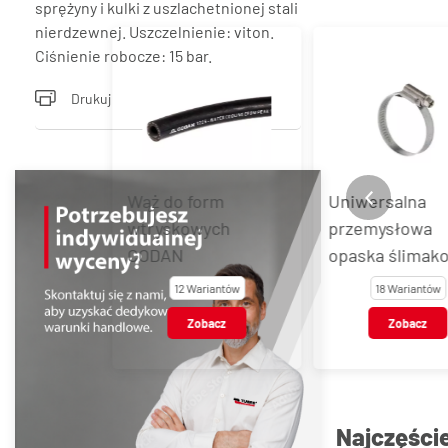
sprężyny i kulki z uszlachetnionej stali
nierdzewnej. Uszczelnienie: viton.
Ciśnienie robocze: 15 bar.
Drukuj
o form
Uniwersalna
Wtyk szybko
kowych
przemysłowa
90° do form
N
opaska ślimakowa
wtryskowych
ASFA-L 9 mm, stal
bez zaworu
12 Wariantów
18 Wariantów
2 Warian
węglowa
seria 40
Zobacz
Zobacz
Zobac
Najczęści