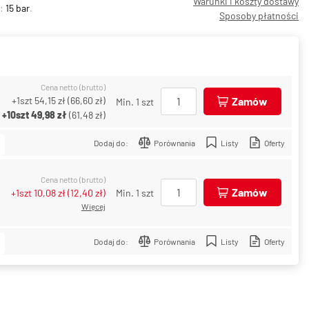
Warunki i koszty dostawy
e:
15 bar
.
Sposoby płatności
Cena netto (brutto)
+1szt
54,15 zł
(
66,60 zł
)
Zamów
Min. 1 szt
+10szt
49,98 zł
(
61,48 zł
)
Dodaj do:
Porównania
Listy
Oferty
Cena netto (brutto)
Zamów
+1szt
10,08 zł
(
12,40 zł
)
Min. 1 szt
Więcej
Dodaj do:
Porównania
Listy
Oferty