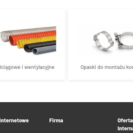
ciągowe i wentylacyjne
Opaski do montażu k
internetowe
Firma
Ofert
Intern