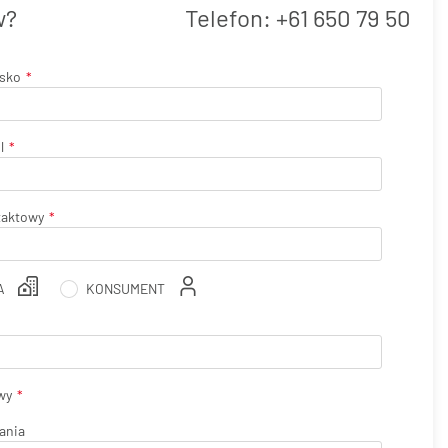
w?
Telefon:
+61 650 79 50
isko
l
taktowy
A
KONSUMENT
wy
ania