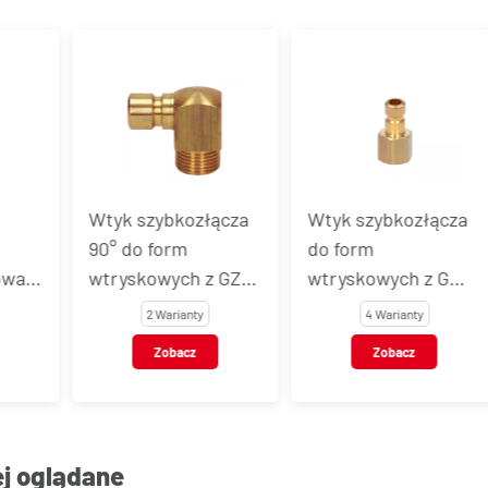
złącza
Wtyk szybkozłącza
Wtyk szybkozłącz
do form
do form
 z GZ
wtryskowych z GW
wtryskowych z
, DYROS
bez zaworu, DYROS
końcówką do węż
ty
4 Warianty
2 Warianty
seria 40
bez zaworu, DYR
z
Zobacz
Zobacz
seria 40
ej oglądane