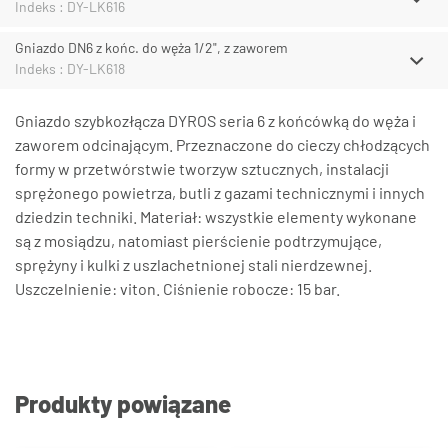
Indeks : DY-LK616
Gniazdo DN6 z końc. do węża 1/2", z zaworem
Indeks : DY-LK618
Gniazdo szybkozłącza DYROS seria 6 z końcówką do węża i
zaworem odcinającym. Przeznaczone do cieczy chłodzących
formy w przetwórstwie tworzyw sztucznych, instalacji
sprężonego powietrza, butli z gazami technicznymi i innych
dziedzin techniki. Materiał: wszystkie elementy wykonane
są z mosiądzu, natomiast pierścienie podtrzymujące,
sprężyny i kulki z uszlachetnionej stali nierdzewnej.
Uszczelnienie: viton. Ciśnienie robocze: 15 bar.
Produkty powiązane