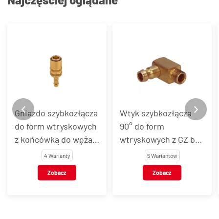
Gniazdo szybkozłącza
Wtyk szybkozłącza
do form wtryskowych
90° do form
z końcówką do węża i
wtryskowych z GZ bez
zaworem, DYROS
zaworu, DYROS seria
4 Warianty
5 Wariantów
seria 6
6
Zobacz
Zobacz