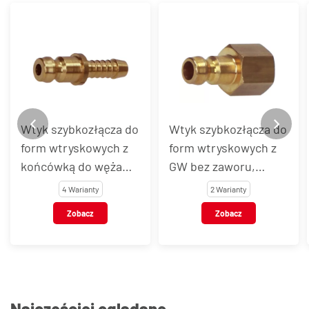
Wtyk szybkozłącza do
Wtyk szybkozłącza do
form wtryskowych z
form wtryskowych z
końcówką do węża
GW bez zaworu,
bez zaworu, DYROS
DYROS seria 6
4 Warianty
2 Warianty
seria 6
Zobacz
Zobacz
Najczęściej oglądane