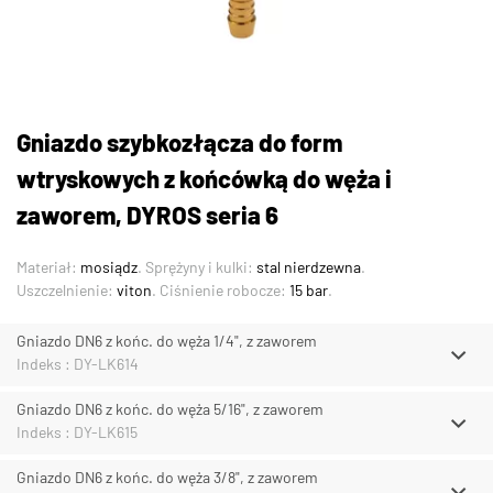
Gniazdo szybkozłącza do form
wtryskowych z końcówką do węża i
zaworem, DYROS seria 6
Materiał:
mosiądz
. Sprężyny i kulki:
stal nierdzewna
.
Uszczelnienie:
viton
. Ciśnienie robocze:
15 bar
.
Gniazdo DN6 z końc. do węża 1/4", z zaworem
Indeks : DY-LK614
Gniazdo DN6 z końc. do węża 5/16", z zaworem
Indeks : DY-LK615
Gniazdo DN6 z końc. do węża 3/8", z zaworem