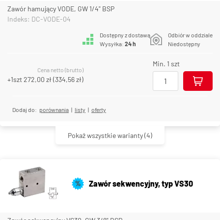
Zawór hamujący VODE, GW 1/4" BSP
Indeks: DC-VODE-04
Dostępny z dostawą
Odbiór w oddziale
Wysyłka:
24 h
Niedostępny
Min. 1 szt
Cena netto (brutto)
+1szt
272,00 zł
(
334,56 zł
)
Dodaj do:
porównania
|
listy
|
oferty
Pokaż wszystkie warianty
(4)
Zawór sekwencyjny, typ VS30
%