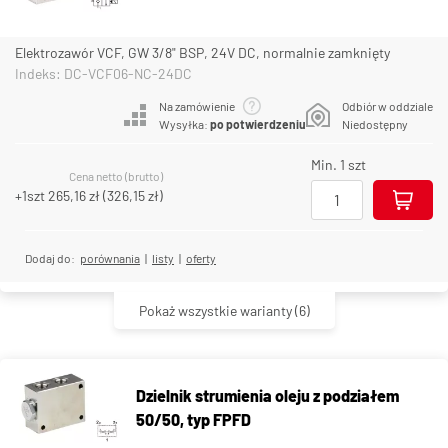
Elektrozawór VCF, GW 3/8" BSP, 24V DC, normalnie zamknięty
Indeks: DC-VCF06-NC-24DC
Na zamówienie
Odbiór w oddziale
Wysyłka:
po potwierdzeniu
Niedostępny
Min. 1 szt
Cena netto (brutto)
+1szt
265,16 zł
(
326,15 zł
)
Dodaj do:
porównania
|
listy
|
oferty
Pokaż wszystkie warianty
(6)
Dzielnik strumienia oleju z podziałem
50/50, typ FPFD