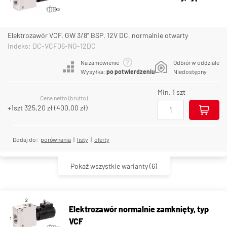
Elektrozawór VCF, GW 3/8" BSP, 12V DC, normalnie otwarty
Indeks: DC-VCF06-NO-12DC
Na zamówienie
Odbiór w oddziale
Wysyłka:
po potwierdzeniu
Niedostępny
Min. 1 szt
Cena netto (brutto)
+1szt
325,20 zł
(
400,00 zł
)
Dodaj do:
porównania
|
listy
|
oferty
Pokaż wszystkie warianty
(6)
Elektrozawór normalnie zamknięty, typ
VCF