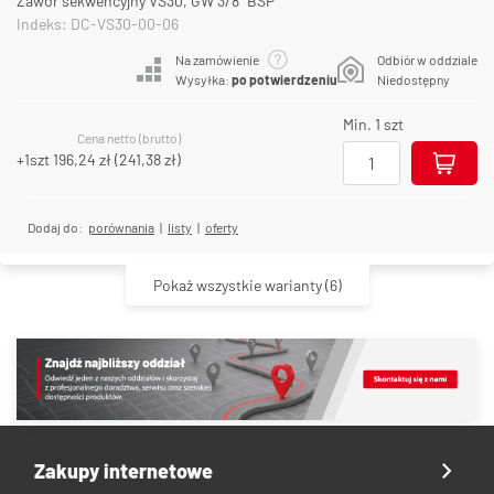
Zawór sekwencyjny VS30, GW 3/8" BSP
Indeks: DC-VS30-00-06
Na zamówienie
Odbiór w oddziale
Wysyłka:
po potwierdzeniu
Niedostępny
Min. 1 szt
Cena netto (brutto)
+1szt
196,24 zł
(
241,38 zł
)
Dodaj do:
porównania
|
listy
|
oferty
Pokaż wszystkie warianty
(6)
Zakupy internetowe