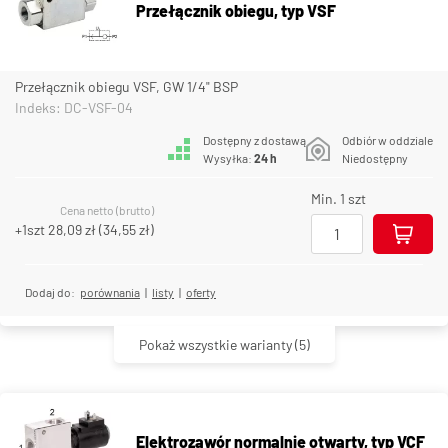
Przełącznik obiegu, typ VSF
Przełącznik obiegu VSF, GW 1/4" BSP
Indeks: DC-VSF-04
Dostępny z dostawą
Odbiór w oddziale
Wysyłka:
24 h
Niedostępny
Min. 1 szt
Cena netto (brutto)
+1szt
28,09 zł
(
34,55 zł
)
Dodaj do:
porównania
|
listy
|
oferty
Pokaż wszystkie warianty
(5)
Elektrozawór normalnie otwarty, typ VCF