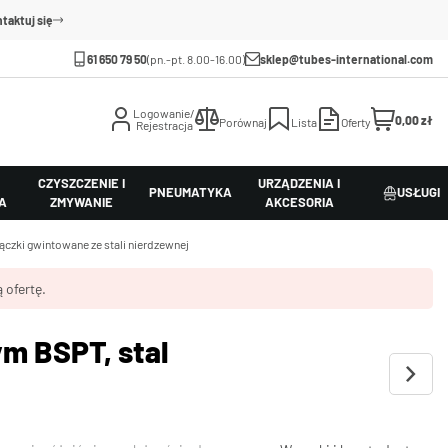
taktuj się
61 650 79 50
(pn.-pt. 8.00-16.00)
sklep@tubes-international.com
Logowanie/
0,00 zł
Porównaj
Lista
Oferty
Rejestracja
CZYSZCZENIE I
URZĄDZENIA I
PNEUMATYKA
USŁUGI
A
ZMYWANIE
AKCESORIA
ączki gwintowane ze stali nierdzewnej
 ofertę.
m BSPT, stal