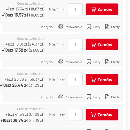
Cena netto (brutto)
+1szt
15,34 zł
(
18,87 zł
)
Zamów
Min. 1 szt
+10szt
13,57 zł
(
16,69 zł
)
Dodaj do:
Porównania
Listy
Oferty
Cena netto (brutto)
+1szt
19,81 zł
(
24,37 zł
)
Zamów
Min. 1 szt
+10szt
17,52 zł
(
21,55 zł
)
Dodaj do:
Porównania
Listy
Oferty
Cena netto (brutto)
+1szt
28,76 zł
(
35,37 zł
)
Zamów
Min. 1 szt
+10szt
25,44 zł
(
31,29 zł
)
Dodaj do:
Porównania
Listy
Oferty
Cena netto (brutto)
+1szt
41,54 zł
(
51,09 zł
)
Zamów
Min. 1 szt
+10szt
36,74 zł
(
45,19 zł
)