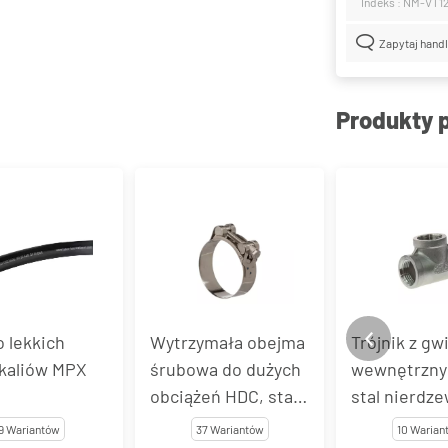
Indeks : NM-VT1
Zapytaj hand
Produkty 
 lekkich
Wytrzymała obejma
Trójnik z g
kaliów MPX
śrubowa do dużych
wewnętrzny
obciążeń HDC, stal
stal nierdze
nierdzewna
VT103
9 Wariantów
37 Wariantów
10 Warian