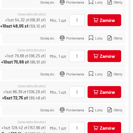
Dodaj do:
Porównania
Listy
Oferty
Cena netto (brutto)
+1szt
54,32 zł
(
66,81 zł
)
Zamów
Min. 1 szt
+10szt
48,05 zł
(
59,10 zł
)
Dodaj do:
Porównania
Listy
Oferty
Cena netto (brutto)
+1szt
79,88 zł
(
98,25 zł
)
Zamów
Min. 1 szt
+10szt
70,66 zł
(
86,91 zł
)
Dodaj do:
Porównania
Listy
Oferty
Cena netto (brutto)
+1szt
86,39 zł
(
106,26 zł
)
Zamów
Min. 1 szt
+5szt
72,75 zł
(
89,48 zł
)
Dodaj do:
Porównania
Listy
Oferty
Cena netto (brutto)
+1szt
128,42 zł
(
157,96 zł
)
Zamów
Min. 1 szt