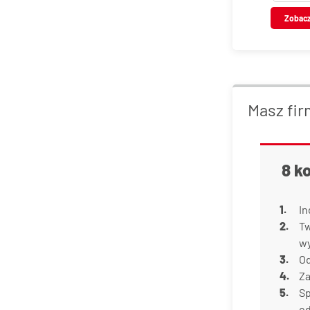
VT123
Zobac
Masz fir
8 k
In
Tw
w
Od
Za
Sp
od