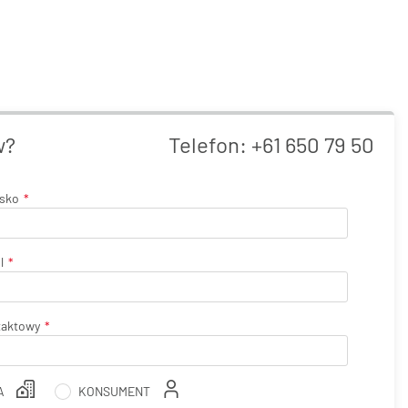
w?
Telefon:
+61 650 79 50
isko
l
taktowy
A
KONSUMENT