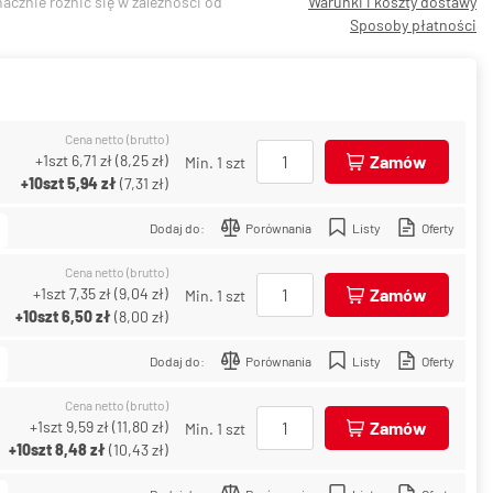
acznie różnić się w zależności od
Warunki i koszty dostawy
Sposoby płatności
Cena netto (brutto)
+1szt
6,71 zł
(
8,25 zł
)
Zamów
Min. 1 szt
+10szt
5,94 zł
(
7,31 zł
)
Dodaj do:
Porównania
Listy
Oferty
Cena netto (brutto)
+1szt
7,35 zł
(
9,04 zł
)
Zamów
Min. 1 szt
+10szt
6,50 zł
(
8,00 zł
)
Dodaj do:
Porównania
Listy
Oferty
Cena netto (brutto)
+1szt
9,59 zł
(
11,80 zł
)
Zamów
Min. 1 szt
+10szt
8,48 zł
(
10,43 zł
)