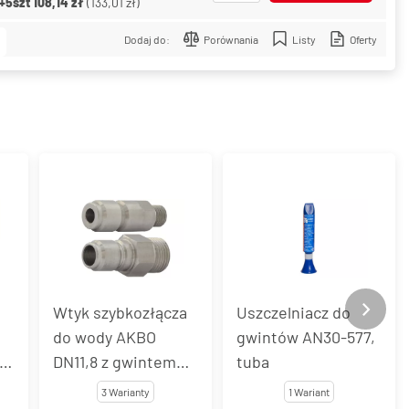
+5szt
108,14 zł
(
133,01 zł
)
Dodaj do:
Porównania
Listy
Oferty
Wtyk szybkozłącza
Uszczelniacz do
do wody AKBO
gwintów AN30-577,
 z
DN11,8 z gwintem
tuba
zewnętrznym, stal
3 Warianty
1 Wariant