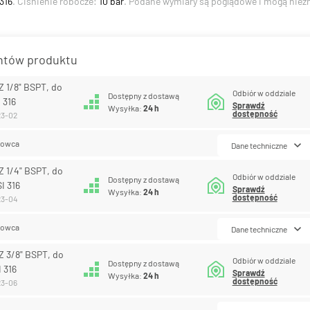
 316
. Ciśnienie robocze:
10 bar
. Podane wymiary są poglądowe i mogą niezn
antów produktu
 1/8" BSPT, do
Odbiór w oddziale
Dostępny z dostawą
 316
Sprawdź
Wysyłka:
24 h
dostępność
23-02
lowca
Dane techniczne
 1/4" BSPT, do
Odbiór w oddziale
Dostępny z dostawą
I 316
Sprawdź
Wysyłka:
24 h
dostępność
23-04
lowca
Dane techniczne
 3/8" BSPT, do
Odbiór w oddziale
Dostępny z dostawą
I 316
Sprawdź
Wysyłka:
24 h
dostępność
23-06