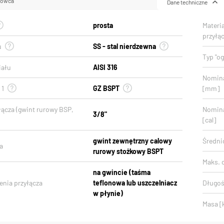
lowca
Dane techniczne
prosta
Materi
przyłą
u
SS - stal nierdzewna
Typ "o
iału
AISI 316
Nomina
 1
GZ BSPT
[mm]
łącza (gwint rurowy BSP,
Nomina
3/8"
[cal]
gwint zewnętrzny calowy
Średni
a
rurowy stożkowy BSPT
Maks. c
na gwincie (taśma
enia przyłącza
teflonowa lub uszczelniacz
Długoś
w płynie)
Masa [