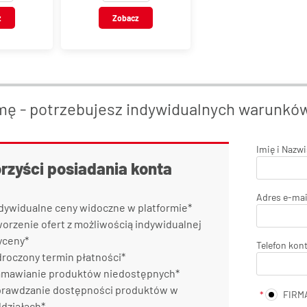
BSP, stal
z
Zobacz
nierdzewna, typ
VT115
mę - potrzebujesz indywidualnych warunkó
Imię i Nazw
orzyści posiadania konta
Adres e-mai
dywidualne ceny widoczne w platformie*
orzenie ofert z możliwością indywidualnej
yceny*
Telefon kon
roczony termin płatności*
mawianie produktów niedostępnych*
rawdzanie dostępności produktów w
FIRM
działach*