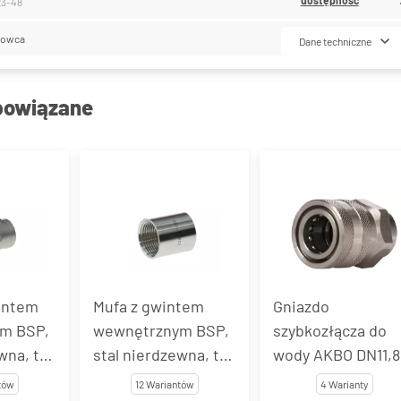
23-48
lowca
Dane techniczne
powiązane
wintem
Mufa z gwintem
Gniazdo
m BSP,
wewnętrznym BSP,
szybkozłącza do
wna, typ
stal nierdzewna, typ
wody AKBO DN11,8
VT1221
gwintem
tów
12 Wariantów
4 Warianty