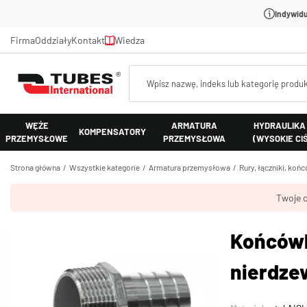
Indywidu
Firma
Oddziały
Kontakt
Wiedza
WĘŻE
ARMATURA
HYDRAULIKA
KOMPENSATORY
PRZEMYSŁOWE
PRZEMYSŁOWA
(WYSOKIE CI
Strona główna
Wszystkie kategorie
Armatura przemysłowa
Rury, łączniki, koń
Twoje c
Końcówk
nierdze