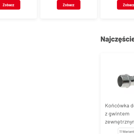
Zobacz
Zobacz
Zobac
Najczęści
Końcówka d
z gwintem
zewnętrzny
stal nierdze
11 Warian