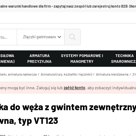
alne warunki handlowe dla firm - zapytaj nasz zespół lub zarejestruj konto B2B. Skon
Złączki gwintowane ze stali nierdzewnej
 SIŁOWA
ARMATURA
SYSTEMY POMIAROWE I
TECHNIKA
ŚNIENIA)
PRECYZYJNA
MANOMETRY
SMAROWNICZ
cówki, armatura nalewcza
Armatura (rury, kształtki i łączniki)
Armatura nierdzewna
Zł
eny mogą być inne. Zaloguj się lub
załóż konto
, aby zobaczyć indywidualną
a do węża z gwintem zewnętrzny
wna, typ VT123