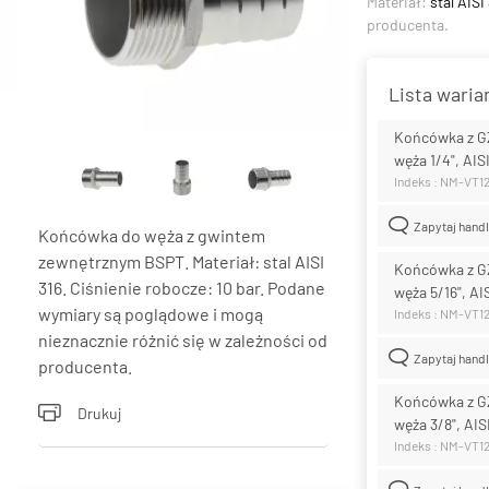
Materiał:
stal AISI
producenta.
Lista wari
Końcówka z GZ
węża 1/4", AISI
Indeks : NM-VT1
Zapytaj hand
Końcówka do węża z gwintem
zewnętrznym BSPT. Materiał: stal AISI
Końcówka z GZ
316. Ciśnienie robocze: 10 bar. Podane
węża 5/16", AIS
wymiary są poglądowe i mogą
Indeks : NM-VT1
nieznacznie różnić się w zależności od
Zapytaj hand
producenta.
Końcówka z GZ
Drukuj
węża 3/8", AIS
Indeks : NM-VT1