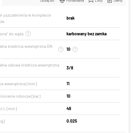
Dodaj do:
Porównania
Listy
Oferty
ał uszczelnienia w komplecie
brak
cza
gona" do węża
karbowany bez zamka
lna średnica wewnętrzna DN
10
lna calowa średnica wewnętrzna
3/8
ca wewnętrzna [mm]
11
iśnienie robocze [bar]
10
ć L [mm]
49
kg]
0.025