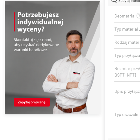
Zapytaj hand
Geometria
Typ materiał
Rodzaj mater
Typ przyłącza
Rozmiar przy
BSPT, NPT)
Opis przyłącz
Typ uszczelni