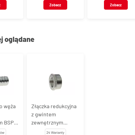
wewnętrznym, sta
z
Zobacz
Zobacz
nierdzewna AISI
303 / 301
ej oglądane
o węża
Złączka redukcyjna
z gwintem
m BSPT,
zewnętrznym
wna, typ
BSPT/wewnętrznym
tów
24 Warianty