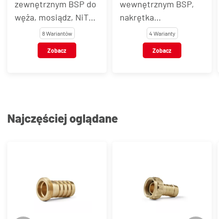
zewnętrznym BSP do
wewnętrznym BSP,
węża, mosiądz, NiTO
nakrętka
typ A
moletowana, do
8 Wariantów
4 Warianty
węża, mosiądz, NiTO
Zobacz
Zobacz
typ A
Najczęściej oglądane