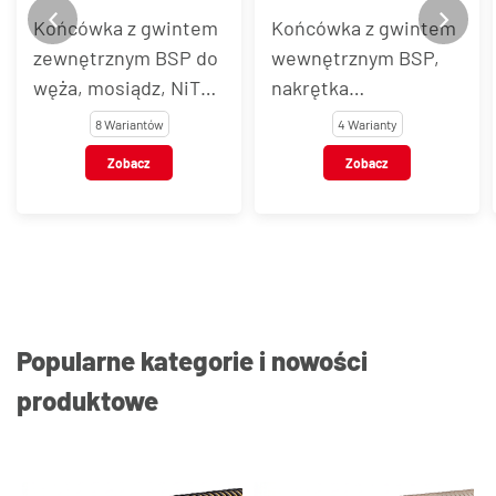
Końcówka z gwintem
Końcówka z gwintem
zewnętrznym BSP do
wewnętrznym BSP,
węża, mosiądz, NiTO
nakrętka
typ A
moletowana, do
8 Wariantów
4 Warianty
węża, mosiądz, NiTO
Zobacz
Zobacz
typ A
Popularne kategorie i nowości
produktowe