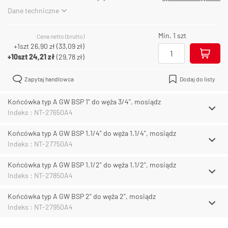
Dane techniczne
Min. 1 szt
Cena netto (brutto)
+1szt
26,90 zł
(
33,09 zł
)
+10szt
24,21 zł
(
29,78 zł
)
Zapytaj handlowca
Dodaj do listy
Końcówka typ A GW BSP 1" do węża 3/4", mosiądz
Indeks : NT-27650A4
Końcówka typ A GW BSP 1.1/4" do węża 1.1/4", mosiądz
Indeks : NT-27750A4
Końcówka typ A GW BSP 1.1/2" do węża 1.1/2", mosiądz
Indeks : NT-27850A4
Końcówka typ A GW BSP 2" do węża 2", mosiądz
Indeks : NT-27950A4