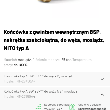
Końcówka z gwintem wewnętrznym BSP,
nakrętka sześciokątna, do węża, mosiądz,
NiTO typ A
Materiał:
mosiądz
. Ciśnienie robocze:
25 bar
. Temperatura
pracy:
do +80°C
.
Końcówka typ A GW BSP 1" do węża 1", mosiądz
Indeks : NT-27450A4
Końcówka typ A GW BSP 1" do węża 1/2", mosiądz
Indeks : NT-27550A4
Dostępny z dostawą
Odbiór w oddziale
Wysyłka:
24 h
Sprawdź dostępność