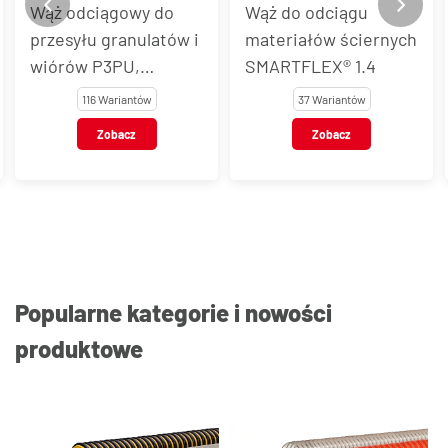
Wąż odciągowy do
Wąż do odciągu
przesyłu granulatów i
materiałów ściernych
wiórów P3PU,
SMARTFLEX® 1.4
P3PUAS, P3PUEL
116 Wariantów
37 Wariantów
Zobacz
Zobacz
Popularne kategorie i nowości
produktowe