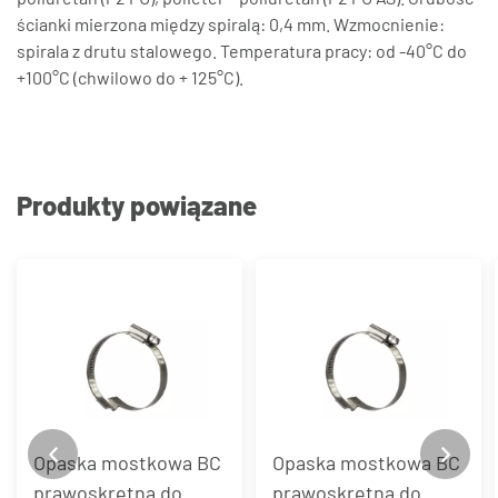
ścianki mierzona między spiralą: 0,4 mm. Wzmocnienie:
spirala z drutu stalowego. Temperatura pracy: od -40°C do
+100°C (chwilowo do + 125°C).
Produkty powiązane
Opaska mostkowa BC
Opaska mostkowa BC
prawoskrętna do
prawoskrętna do