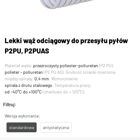
Lekki wąż odciągowy do przesyłu pyłów
P2PU, P2PUAS
Materiał węża:
przezroczysty poliester-poliuretan
(P2 PU),
polieter – poliuretan
(P2 PU AS). Grubość ścianki mierzona
między spiralą:
0,4 mm
. Wzmocnienie:
spirala z drutu stalowego
. Temperatura pracy:
od -40°C do +100°C
(chwilowo do + 125°C).
Filtruj:
Wersja wykonania:
standardowa
antystatyczna