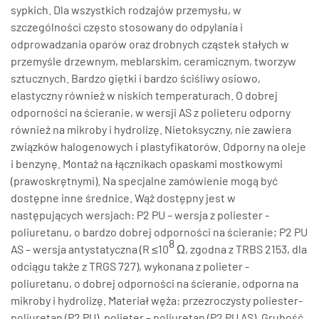
sypkich. Dla wszystkich rodzajów przemysłu, w
szczególności często stosowany do odpylania i
odprowadzania oparów oraz drobnych cząstek stałych w
przemyśle drzewnym, meblarskim, ceramicznym, tworzyw
sztucznych. Bardzo giętki i bardzo ściśliwy osiowo,
elastyczny również w niskich temperaturach. O dobrej
odporności na ścieranie, w wersji AS z polieteru odporny
również na mikroby i hydrolizę. Nietoksyczny, nie zawiera
związków halogenowych i plastyfikatorów. Odporny na oleje
i benzynę. Montaż na łącznikach opaskami mostkowymi
(prawoskrętnymi). Na specjalne zamówienie mogą być
dostępne inne średnice. Wąż dostępny jest w
następujących wersjach: P2 PU – wersja z poliester -
poliuretanu, o bardzo dobrej odporności na ścieranie; P2 PU
8
AS – wersja antystatyczna (R ≤10
Ω, zgodna z TRBS 2153, dla
odciągu także z TRGS 727), wykonana z polieter -
poliuretanu, o dobrej odporności na ścieranie, odporna na
mikroby i hydrolizę. Materiał węża: przezroczysty poliester-
poliuretan (P2 PU), polieter – poliuretan (P2 PU AS). Grubość