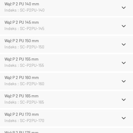
Wąż P 2 PU 140 mm
Indeks : SC-P2PU-140
Wąż P 2 PU 145 mm
Indeks : SC-P2PU-145
Wąż P 2 PU 150 mm
Indeks : SC-P2PU-150
Wąż P 2 PU 155 mm
Indeks : SC-P2PU-155
Wąż P 2 PU 160 mm
Indeks : SC-P2PU-160
Wąż P 2 PU 165 mm
Indeks : SC-P2PU-165
Wąż P 2 PU 170 mm
Indeks : SC-P2PU-170
Wąż P 2 PU 175 mm