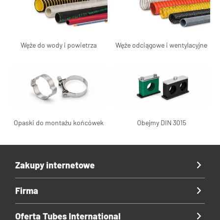
Węże do wody i powietrza
Węże odciągowe i wentylacyjne
Opaski do montażu końcówek
Obejmy DIN 3015
Zakupy internetowe
Firma
Oferta Tubes International