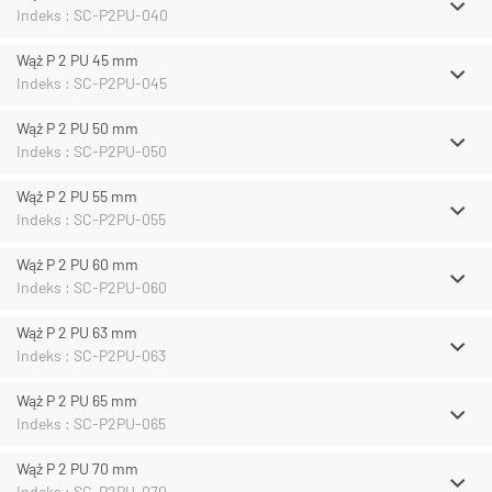
Indeks : SC-P2PU-040
Wąż P 2 PU 45 mm
Indeks : SC-P2PU-045
Wąż P 2 PU 50 mm
Indeks : SC-P2PU-050
Wąż P 2 PU 55 mm
Indeks : SC-P2PU-055
Wąż P 2 PU 60 mm
Indeks : SC-P2PU-060
Wąż P 2 PU 63 mm
Indeks : SC-P2PU-063
Wąż P 2 PU 65 mm
Indeks : SC-P2PU-065
Wąż P 2 PU 70 mm
Indeks : SC-P2PU-070