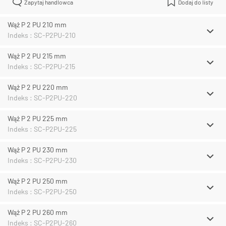
Zapytaj handlowca
Dodaj do listy
Wąż P 2 PU 210 mm
Indeks : SC-P2PU-210
Wąż P 2 PU 215 mm
Indeks : SC-P2PU-215
Wąż P 2 PU 220 mm
Indeks : SC-P2PU-220
Wąż P 2 PU 225 mm
Indeks : SC-P2PU-225
Wąż P 2 PU 230 mm
Indeks : SC-P2PU-230
Wąż P 2 PU 250 mm
Indeks : SC-P2PU-250
Wąż P 2 PU 260 mm
Indeks : SC-P2PU-260