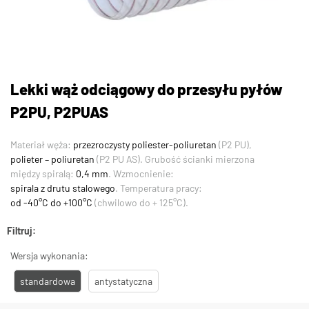
Lekki wąż odciągowy do przesyłu pyłów
P2PU, P2PUAS
Materiał węża:
przezroczysty poliester-poliuretan
(P2 PU),
polieter – poliuretan
(P2 PU AS). Grubość ścianki mierzona
między spiralą:
0,4 mm
. Wzmocnienie:
spirala z drutu stalowego
. Temperatura pracy:
od -40°C do +100°C
(chwilowo do + 125°C).
Filtruj:
Wersja wykonania:
standardowa
antystatyczna