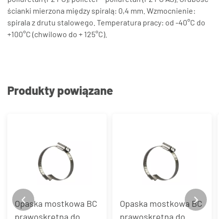
ścianki mierzona między spiralą: 0,4 mm. Wzmocnienie:
spirala z drutu stalowego. Temperatura pracy: od -40°C do
+100°C (chwilowo do + 125°C).
Produkty powiązane
Opaska mostkowa BC
Opaska mostkowa BC
prawoskrętna do
prawoskrętna do