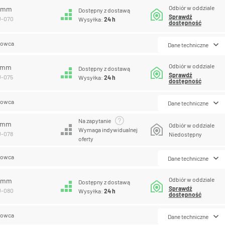
Odbiór w oddziale
0 mm
Dostępny z dostawą
Sprawdź
U-070
Wysyłka:
24 h
dostępność
lowca
Dane techniczne
Odbiór w oddziale
5 mm
Dostępny z dostawą
Sprawdź
U-075
Wysyłka:
24 h
dostępność
lowca
Dane techniczne
Na zapytanie
8 mm
Odbiór w oddziale
Wymaga indywidualnej
U-078
Niedostępny
oferty
lowca
Dane techniczne
Odbiór w oddziale
0 mm
Dostępny z dostawą
Sprawdź
U-080
Wysyłka:
24 h
dostępność
lowca
Dane techniczne