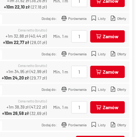
+1m
31,92 zł
(
39,26 zł
)
Zamów
Min. 1 m
+10m
22,10 zł
(
27,18 zł
)
Dodaj do:
Porównania
Listy
Oferty
Cena netto (brutto)
+1m
32,88 zł
(
40,44 zł
)
Zamów
Min. 1 m
+10m
22,77 zł
(
28,01 zł
)
Dodaj do:
Porównania
Listy
Oferty
Cena netto (brutto)
+1m
34,95 zł
(
42,99 zł
)
Zamów
Min. 1 m
+10m
24,20 zł
(
29,77 zł
)
Dodaj do:
Porównania
Listy
Oferty
Cena netto (brutto)
+1m
38,39 zł
(
47,22 zł
)
Zamów
Min. 1 m
+10m
26,58 zł
(
32,69 zł
)
Dodaj do:
Porównania
Listy
Oferty