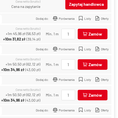
Cena netto (brutto)
Zapytaj handlowca
Cena na zapytanie
Dodaj do:
Porównania
Listy
Oferty
Cena netto (brutto)
+1m
45,96 zł
(
56,53 zł
)
Zamów
Min. 1 m
+10m
31,82 zł
(
39,14 zł
)
Dodaj do:
Porównania
Listy
Oferty
Cena netto (brutto)
+1m
50,50 zł
(
62,12 zł
)
Zamów
Min. 1 m
+10m
34,96 zł
(
43,00 zł
)
Dodaj do:
Porównania
Listy
Oferty
Cena netto (brutto)
+1m
50,50 zł
(
62,12 zł
)
Zamów
Min. 1 m
+10m
34,96 zł
(
43,00 zł
)
Dodaj do:
Porównania
Listy
Oferty