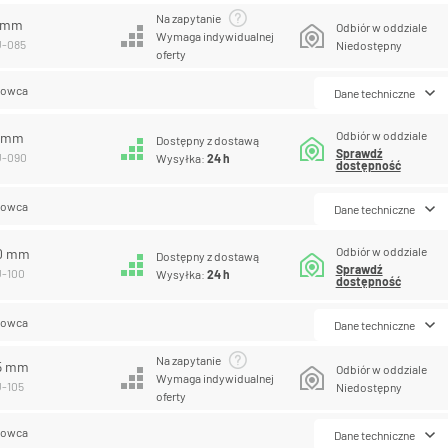
Na zapytanie
5 mm
Odbiór w oddziale
Wymaga indywidualnej
U-085
Niedostępny
oferty
lowca
Dane techniczne
Odbiór w oddziale
0 mm
Dostępny z dostawą
Sprawdź
U-090
Wysyłka:
24 h
dostępność
lowca
Dane techniczne
Odbiór w oddziale
00 mm
Dostępny z dostawą
Sprawdź
U-100
Wysyłka:
24 h
dostępność
lowca
Dane techniczne
Na zapytanie
05 mm
Odbiór w oddziale
Wymaga indywidualnej
U-105
Niedostępny
oferty
lowca
Dane techniczne