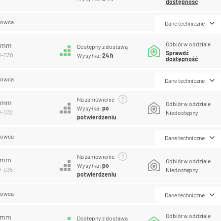
dostępność
lowca
Dane techniczne
Odbiór w oddziale
0 mm
Dostępny z dostawą
Sprawdź
U-030
Wysyłka:
24 h
dostępność
lowca
Dane techniczne
Na zamówienie
2 mm
Odbiór w oddziale
Wysyłka:
po
U-032
Niedostępny
potwierdzeniu
lowca
Dane techniczne
Na zamówienie
5 mm
Odbiór w oddziale
Wysyłka:
po
U-035
Niedostępny
potwierdzeniu
lowca
Dane techniczne
Odbiór w oddziale
8 mm
Dostępny z dostawą