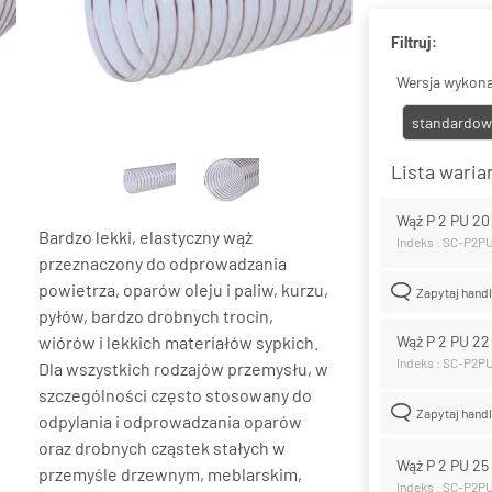
Filtruj:
Wersja wykona
standardow
Lista wari
Wąż P 2 PU 2
Bardzo lekki, elastyczny wąż
Indeks : SC-P2P
przeznaczony do odprowadzania
powietrza, oparów oleju i paliw, kurzu,
Zapytaj hand
pyłów, bardzo drobnych trocin,
wiórów i lekkich materiałów sypkich.
Wąż P 2 PU 2
Indeks : SC-P2P
Dla wszystkich rodzajów przemysłu, w
szczególności często stosowany do
Zapytaj hand
odpylania i odprowadzania oparów
oraz drobnych cząstek stałych w
Wąż P 2 PU 2
przemyśle drzewnym, meblarskim,
Indeks : SC-P2P