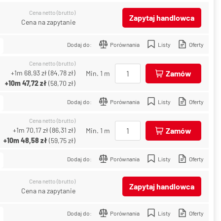
Cena netto (brutto)
Zapytaj handlowca
Cena na zapytanie
Dodaj do:
Porównania
Listy
Oferty
Cena netto (brutto)
+1m
68,93 zł
(
84,78 zł
)
Zamów
Min. 1 m
+10m
47,72 zł
(
58,70 zł
)
Dodaj do:
Porównania
Listy
Oferty
Cena netto (brutto)
+1m
70,17 zł
(
86,31 zł
)
Zamów
Min. 1 m
+10m
48,58 zł
(
59,75 zł
)
Dodaj do:
Porównania
Listy
Oferty
Cena netto (brutto)
Zapytaj handlowca
Cena na zapytanie
Dodaj do:
Porównania
Listy
Oferty