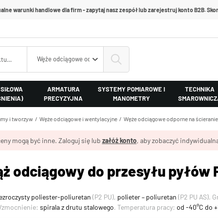
alne warunki handlowe dla firm - zapytaj nasz zespół lub zarejestruj konto B2B. Skon
Węże odciągowe odporne na ścieranie
 SIŁOWA
ARMATURA
SYSTEMY POMIAROWE I
TECHNIKA
ŚNIENIA)
PRECYZYJNA
MANOMETRY
SMAROWNICZ
my i tworzyw
Węże odciągowe i wentylacyjne
Węże odciągowe odporne na ścieranie
eny mogą być inne. Zaloguj się lub
załóż konto
, aby zobaczyć indywidualną
ąż odciągowy do przesyłu pyłów
ezroczysty poliester-poliuretan
(P2 PU),
polieter – poliuretan
(P2 PU AS). G
Wzmocnienie:
spirala z drutu stalowego
. Temperatura pracy:
od -40°C do 