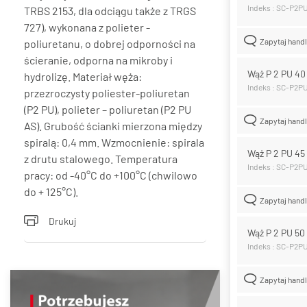
Indeks : SC-P2P
TRBS 2153, dla odciągu także z TRGS
727), wykonana z polieter -
Zapytaj hand
poliuretanu, o dobrej odporności na
ścieranie, odporna na mikroby i
Wąż P 2 PU 4
hydrolizę. Materiał węża:
Indeks : SC-P2P
przezroczysty poliester-poliuretan
(P2 PU), polieter – poliuretan (P2 PU
Zapytaj hand
AS). Grubość ścianki mierzona między
spiralą: 0,4 mm. Wzmocnienie: spirala
Wąż P 2 PU 4
z drutu stalowego. Temperatura
Indeks : SC-P2P
pracy: od -40°C do +100°C (chwilowo
do + 125°C).
Zapytaj hand
Drukuj
Wąż P 2 PU 5
Indeks : SC-P2P
Zapytaj hand