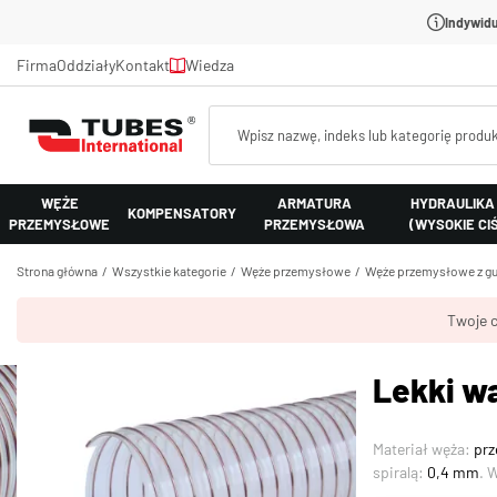
Indywidu
Firma
Oddziały
Kontakt
Wiedza
WĘŻE
ARMATURA
HYDRAULIKA
KOMPENSATORY
PRZEMYSŁOWE
PRZEMYSŁOWA
(WYSOKIE CI
Strona główna
Wszystkie kategorie
Węże przemysłowe
Węże przemysłowe z gu
Twoje c
Lekki w
Materiał węża:
prz
spiralą:
0,4 mm
. 