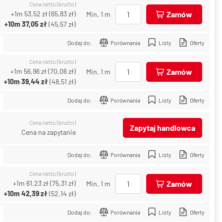
Cena netto (brutto)
+1m
53,52 zł
(
65,83 zł
)
Zamów
Min. 1 m
+10m
37,05 zł
(
45,57 zł
)
Dodaj do:
Porównania
Listy
Oferty
Cena netto (brutto)
+1m
56,96 zł
(
70,06 zł
)
Zamów
Min. 1 m
+10m
39,44 zł
(
48,51 zł
)
Dodaj do:
Porównania
Listy
Oferty
Cena netto (brutto)
Zapytaj handlowca
Cena na zapytanie
Dodaj do:
Porównania
Listy
Oferty
Cena netto (brutto)
+1m
61,23 zł
(
75,31 zł
)
Zamów
Min. 1 m
+10m
42,39 zł
(
52,14 zł
)
Dodaj do:
Porównania
Listy
Oferty