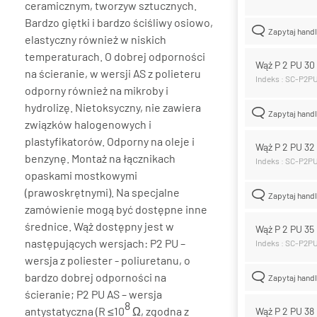
ceramicznym, tworzyw sztucznych.
Bardzo giętki i bardzo ściśliwy osiowo,
Zapytaj hand
elastyczny również w niskich
temperaturach. O dobrej odporności
Wąż P 2 PU 3
na ścieranie, w wersji AS z polieteru
Indeks : SC-P2P
odporny również na mikroby i
hydrolizę. Nietoksyczny, nie zawiera
Zapytaj hand
związków halogenowych i
plastyfikatorów. Odporny na oleje i
Wąż P 2 PU 3
benzynę. Montaż na łącznikach
Indeks : SC-P2P
opaskami mostkowymi
(prawoskrętnymi). Na specjalne
Zapytaj hand
zamówienie mogą być dostępne inne
średnice. Wąż dostępny jest w
Wąż P 2 PU 3
następujących wersjach: P2 PU –
Indeks : SC-P2P
wersja z poliester - poliuretanu, o
bardzo dobrej odporności na
Zapytaj hand
ścieranie; P2 PU AS – wersja
8
antystatyczna (R ≤10
Ω, zgodna z
Wąż P 2 PU 3