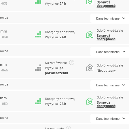
Sprawdź
U-038
Wysyłka:
24 h
dostępność
lowca
Dane techniczne
Odbiór w oddziale
0 mm
Dostępny z dostawą
Sprawdź
U-040
Wysyłka:
24 h
dostępność
lowca
Dane techniczne
Na zamówienie
5 mm
Odbiór w oddziale
Wysyłka:
po
U-045
Niedostępny
potwierdzeniu
lowca
Dane techniczne
Odbiór w oddziale
0 mm
Dostępny z dostawą
Sprawdź
U-050
Wysyłka:
24 h
dostępność
lowca
Dane techniczne
Na zapytanie