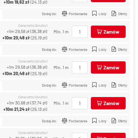
+10m
19,62 zł
(
24,13 zł
)
Dodaj do:
Porównania
Listy
Oferty
Cena netto (brutto)
+1m
29,58 zł
(
36,38 zł
)
Zamów
Min. 1 m
+10m
20,48 zł
(
25,19 zł
)
Dodaj do:
Porównania
Listy
Oferty
Cena netto (brutto)
+1m
29,58 zł
(
36,38 zł
)
Zamów
Min. 1 m
+10m
20,48 zł
(
25,19 zł
)
Dodaj do:
Porównania
Listy
Oferty
Cena netto (brutto)
+1m
30,68 zł
(
37,74 zł
)
Zamów
Min. 1 m
+10m
21,24 zł
(
26,13 zł
)
Dodaj do:
Porównania
Listy
Oferty
Cena netto (brutto)