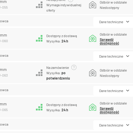
5 mm
Odbiór w oddziale
Wymaga indywidualnej
U-055
Niedostępny
oferty
lowca
Dane techniczne
Odbiór w oddziale
0 mm
Dostępny z dostawą
Sprawdź
U-060
Wysyłka:
24 h
dostępność
lowca
Dane techniczne
Na zamówienie
3 mm
Odbiór w oddziale
Wysyłka:
po
U-063
Niedostępny
potwierdzeniu
lowca
Dane techniczne
Odbiór w oddziale
5 mm
Dostępny z dostawą
Sprawdź
U-065
Wysyłka:
24 h
dostępność
lowca
Dane techniczne