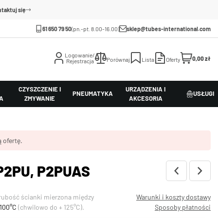
taktuj się
61 650 79 50
(pn.-pt. 8.00-16.00)
sklep@tubes-international.com
Logowanie/
0,00 zł
Porównaj
Lista
Oferty
Rejestracja
CZYSZCZENIE I
URZĄDZENIA I
PNEUMATYKA
USŁUGI
A
ZMYWANIE
AKCESORIA
 ofertę.
 P2PU, P2PUAS
rubość ścianki mierzona między
Warunki i koszty dostawy
+100°C
(chwilowo do + 125°C).
Sposoby płatności