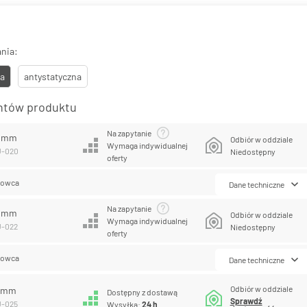
nia:
a
antystatyczna
antów produktu
Na zapytanie
0 mm
Odbiór w oddziale
Wymaga indywidualnej
U-020
Niedostępny
oferty
lowca
Dane techniczne
Na zapytanie
2 mm
Odbiór w oddziale
Wymaga indywidualnej
U-022
Niedostępny
oferty
lowca
Dane techniczne
Odbiór w oddziale
5 mm
Dostępny z dostawą
Sprawdź
U-025
Wysyłka:
24 h