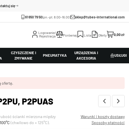
taktuj się
61 650 79 50
(pn.-pt. 8.00-16.00)
sklep@tubes-international.com
Logowanie/
0,00 zł
Porównaj
Lista
Oferty
Rejestracja
CZYSZCZENIE I
URZĄDZENIA I
PNEUMATYKA
USŁUGI
A
ZMYWANIE
AKCESORIA
 ofertę.
 P2PU, P2PUAS
rubość ścianki mierzona między
Warunki i koszty dostawy
+100°C
(chwilowo do + 125°C).
Sposoby płatności