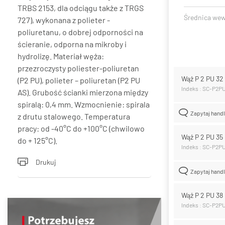
TRBS 2153, dla odciągu także z TRGS
Średnica we
727), wykonana z polieter -
poliuretanu, o dobrej odporności na
ścieranie, odporna na mikroby i
hydrolizę. Materiał węża:
przezroczysty poliester-poliuretan
Wąż P 2 PU 3
(P2 PU), polieter – poliuretan (P2 PU
Indeks : SC-P2P
AS). Grubość ścianki mierzona między
spiralą: 0,4 mm. Wzmocnienie: spirala
Zapytaj hand
z drutu stalowego. Temperatura
pracy: od -40°C do +100°C (chwilowo
Wąż P 2 PU 3
do + 125°C).
Indeks : SC-P2P
Drukuj
Zapytaj hand
Wąż P 2 PU 3
Indeks : SC-P2P