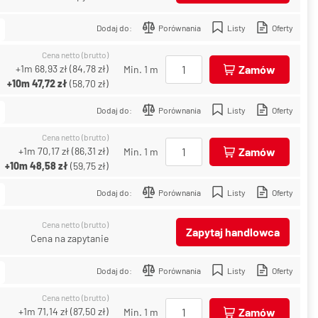
Dodaj do:
Porównania
Listy
Oferty
Cena netto (brutto)
+1m
68,93 zł
(
84,78 zł
)
Zamów
Min. 1 m
+10m
47,72 zł
(
58,70 zł
)
Dodaj do:
Porównania
Listy
Oferty
Cena netto (brutto)
+1m
70,17 zł
(
86,31 zł
)
Zamów
Min. 1 m
+10m
48,58 zł
(
59,75 zł
)
Dodaj do:
Porównania
Listy
Oferty
Cena netto (brutto)
Zapytaj handlowca
Cena na zapytanie
Dodaj do:
Porównania
Listy
Oferty
Cena netto (brutto)
+1m
71,14 zł
(
87,50 zł
)
Zamów
Min. 1 m