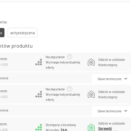
nia:
a
antystatyczna
antów produktu
Na zapytanie
0 mm
Odbiór w oddziale
Wymaga indywidualnej
U-020
Niedostępny
oferty
lowca
Dane techniczne
Na zapytanie
2 mm
Odbiór w oddziale
Wymaga indywidualnej
U-022
Niedostępny
oferty
lowca
Dane techniczne
Odbiór w oddziale
5 mm
Dostępny z dostawą
Sprawdź
U-025
Wysyłka:
24 h