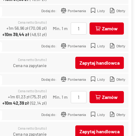
Dodaj do:
Porównania
Listy
Oferty
Cena netto (brutto)
+1m
56,96 zł
(
70,06 zł
)
Zamów
Min. 1 m
+10m
39,44 zł
(
48,51 zł
)
Dodaj do:
Porównania
Listy
Oferty
Cena netto (brutto)
Zapytaj handlowca
Cena na zapytanie
Dodaj do:
Porównania
Listy
Oferty
Cena netto (brutto)
+1m
61,23 zł
(
75,31 zł
)
Zamów
Min. 1 m
+10m
42,39 zł
(
52,14 zł
)
Dodaj do:
Porównania
Listy
Oferty
Cena netto (brutto)
Zapytaj handlowca
Cena na zapytanie