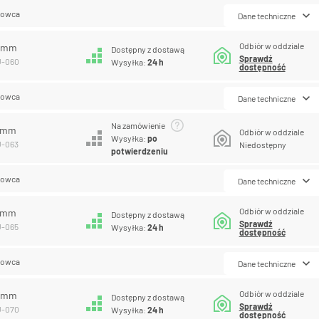
lowca
Dane techniczne
Odbiór w oddziale
0 mm
Dostępny z dostawą
Sprawdź
U-060
Wysyłka:
24 h
dostępność
lowca
Dane techniczne
Na zamówienie
3 mm
Odbiór w oddziale
Wysyłka:
po
U-063
Niedostępny
potwierdzeniu
lowca
Dane techniczne
Odbiór w oddziale
5 mm
Dostępny z dostawą
Sprawdź
U-065
Wysyłka:
24 h
dostępność
lowca
Dane techniczne
Odbiór w oddziale
0 mm
Dostępny z dostawą
Sprawdź
U-070
Wysyłka:
24 h
dostępność