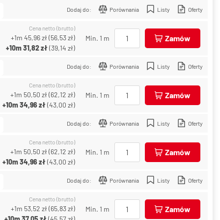
Dodaj do:
Porównania
Listy
Oferty
Cena netto (brutto)
+1m
45,96 zł
(
56,53 zł
)
Zamów
Min. 1 m
+10m
31,82 zł
(
39,14 zł
)
Dodaj do:
Porównania
Listy
Oferty
Cena netto (brutto)
+1m
50,50 zł
(
62,12 zł
)
Zamów
Min. 1 m
+10m
34,96 zł
(
43,00 zł
)
Dodaj do:
Porównania
Listy
Oferty
Cena netto (brutto)
+1m
50,50 zł
(
62,12 zł
)
Zamów
Min. 1 m
+10m
34,96 zł
(
43,00 zł
)
Dodaj do:
Porównania
Listy
Oferty
Cena netto (brutto)
+1m
53,52 zł
(
65,83 zł
)
Zamów
Min. 1 m
+10m
37,05 zł
(
45,57 zł
)