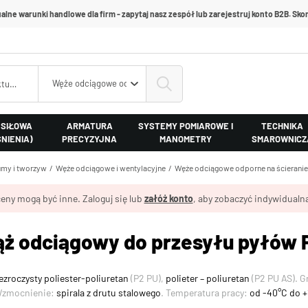
alne warunki handlowe dla firm - zapytaj nasz zespół lub zarejestruj konto B2B. Skon
Węże odciągowe odporne na ścieranie
 SIŁOWA
ARMATURA
SYSTEMY POMIAROWE I
TECHNIKA
ŚNIENIA)
PRECYZYJNA
MANOMETRY
SMAROWNICZ
my i tworzyw
Węże odciągowe i wentylacyjne
Węże odciągowe odporne na ścieranie
eny mogą być inne. Zaloguj się lub
załóż konto
, aby zobaczyć indywidualną
ąż odciągowy do przesyłu pyłów
ezroczysty poliester-poliuretan
(P2 PU),
polieter – poliuretan
(P2 PU AS). G
Wzmocnienie:
spirala z drutu stalowego
. Temperatura pracy:
od -40°C do 