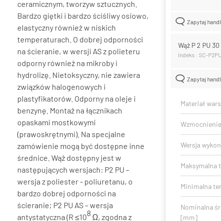
ceramicznym, tworzyw sztucznych.
Bardzo giętki i bardzo ściśliwy osiowo,
Zapytaj hand
elastyczny również w niskich
temperaturach. O dobrej odporności
Wąż P 2 PU 3
na ścieranie, w wersji AS z polieteru
Indeks : SC-P2P
odporny również na mikroby i
hydrolizę. Nietoksyczny, nie zawiera
Zapytaj hand
związków halogenowych i
plastyfikatorów. Odporny na oleje i
Materiał war
benzynę. Montaż na łącznikach
opaskami mostkowymi
Wzmocnieni
(prawoskrętnymi). Na specjalne
Wersja wykon
zamówienie mogą być dostępne inne
średnice. Wąż dostępny jest w
Maksymalna t
następujących wersjach: P2 PU –
wersja z poliester - poliuretanu, o
Minimalna te
bardzo dobrej odporności na
ścieranie; P2 PU AS – wersja
Nominalna ś
8
antystatyczna (R ≤10
Ω, zgodna z
[mm]