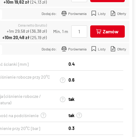
+10m
19,62 zł
(
24,13 zł
)
Dodaj do:
Porównania
Listy
Oferty
Cena netto (brutto)
+1m
29,58 zł
(
36,38 zł
)
Zamów
Min. 1 m
+10m
20,48 zł
(
25,19 zł
)
Dodaj do:
Porównania
Listy
Oferty
ć ścianki [mm]
0.4
ciśnienie robocze przy 20°C
0.6
a (ciśnienie robocze /
tak
atura)
ość na podciśnienie
tak
ienie przy 20°C [bar]
0.3