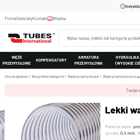
Indywidu
Firma
Oddziały
Kontakt
Wiedza
WĘŻE
ARMATURA
HYDRAULIKA
KOMPENSATORY
PRZEMYSŁOWE
PRZEMYSŁOWA
(WYSOKIE CI
Strona główna
Wszystkie kategorie
Węże przemysłowe
Węże przemysłowe z gu
Twoje c
Lekki w
Materiał węża:
prz
spiralą:
0,4 mm
. 