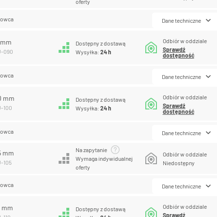
oferty
lowca
Dane techniczne
Odbiór w oddziale
0 mm
Dostępny z dostawą
Sprawdź
U-090
Wysyłka:
24 h
dostępność
lowca
Dane techniczne
Odbiór w oddziale
00 mm
Dostępny z dostawą
Sprawdź
U-100
Wysyłka:
24 h
dostępność
lowca
Dane techniczne
Na zapytanie
05 mm
Odbiór w oddziale
Wymaga indywidualnej
U-105
Niedostępny
oferty
lowca
Dane techniczne
Odbiór w oddziale
10 mm
Dostępny z dostawą
Sprawdź
U-110