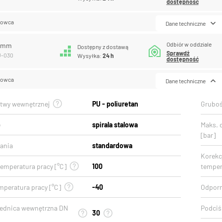
dostępność
lowca
Dane techniczne
Odbiór w oddziale
0 mm
Dostępny z dostawą
Sprawdź
U-030
Wysyłka:
24 h
dostępność
lowca
Dane techniczne
stwy wewnętrznej
PU - poliuretan
Gruboś
e
spirala stalowa
Maks. 
[bar]
ania
standardowa
Korekcj
emperatura pracy [°C]
100
temper
mperatura pracy [°C]
-40
Odporn
rednica wewnętrzna DN
Podciśn
30