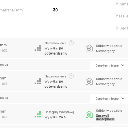
Minima
wnętrzna [mm]
30
Masa j
Długoś
Na zamówienie
2 mm
Odbiór w oddziale
Wysyłka:
po
U-032
Niedostępny
potwierdzeniu
lowca
Dane techniczne
Na zamówienie
5 mm
Odbiór w oddziale
Wysyłka:
po
U-035
Niedostępny
potwierdzeniu
lowca
Dane techniczne
Odbiór w oddziale
8 mm
Dostępny z dostawą
Sprawdź
U-038
Wysyłka:
24 h
dostępność