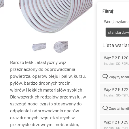
Filtruj:
Wersja wykona
standardow
Lista wari
Wąż P 2 PU 2
Bardzo lekki, elastyczny wąż
Indeks : SC-P2P
przeznaczony do odprowadzania
powietrza, oparów oleju i paliw, kurzu,
Zapytaj hand
pyłów, bardzo drobnych trocin,
wiórów i lekkich materiałów sypkich.
Wąż P 2 PU 2
Indeks : SC-P2P
Dla wszystkich rodzajów przemysłu, w
szczególności często stosowany do
Zapytaj hand
odpylania i odprowadzania oparów
oraz drobnych cząstek stałych w
Wąż P 2 PU 2
przemyśle drzewnym, meblarskim,
Indeks : SC-P2P