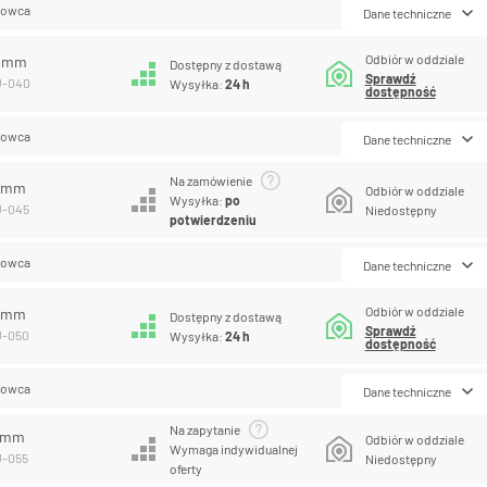
lowca
Dane techniczne
Odbiór w oddziale
0 mm
Dostępny z dostawą
Sprawdź
U-040
Wysyłka:
24 h
dostępność
lowca
Dane techniczne
Na zamówienie
5 mm
Odbiór w oddziale
Wysyłka:
po
U-045
Niedostępny
potwierdzeniu
lowca
Dane techniczne
Odbiór w oddziale
0 mm
Dostępny z dostawą
Sprawdź
U-050
Wysyłka:
24 h
dostępność
lowca
Dane techniczne
Na zapytanie
5 mm
Odbiór w oddziale
Wymaga indywidualnej
U-055
Niedostępny
oferty