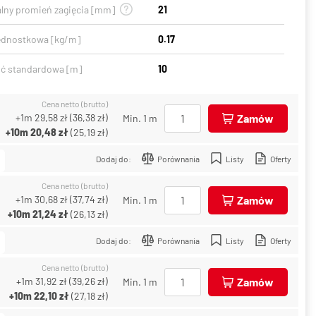
lny promień zagięcia [mm]
21
ednostkowa [kg/m]
0.17
ć standardowa [m]
10
Cena netto (brutto)
+1m
29,58 zł
(
36,38 zł
)
Zamów
Min. 1 m
+10m
20,48 zł
(
25,19 zł
)
Dodaj do:
Porównania
Listy
Oferty
Cena netto (brutto)
+1m
30,68 zł
(
37,74 zł
)
Zamów
Min. 1 m
+10m
21,24 zł
(
26,13 zł
)
Dodaj do:
Porównania
Listy
Oferty
Cena netto (brutto)
+1m
31,92 zł
(
39,26 zł
)
Zamów
Min. 1 m
+10m
22,10 zł
(
27,18 zł
)