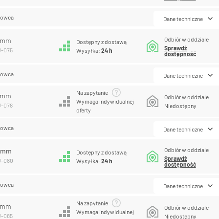
lowca
Dane techniczne
Odbiór w oddziale
5 mm
Dostępny z dostawą
Sprawdź
U-075
Wysyłka:
24 h
dostępność
lowca
Dane techniczne
Na zapytanie
8 mm
Odbiór w oddziale
Wymaga indywidualnej
U-078
Niedostępny
oferty
lowca
Dane techniczne
Odbiór w oddziale
0 mm
Dostępny z dostawą
Sprawdź
U-080
Wysyłka:
24 h
dostępność
lowca
Dane techniczne
Na zapytanie
5 mm
Odbiór w oddziale
Wymaga indywidualnej
U-085
Niedostępny