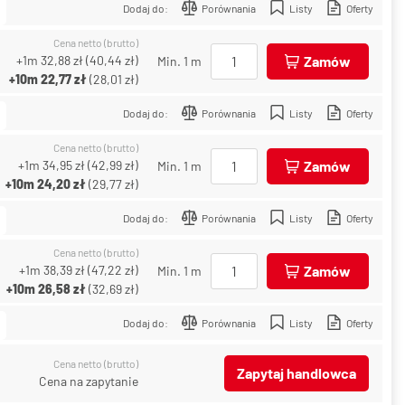
Dodaj do:
Porównania
Listy
Oferty
Cena netto (brutto)
+1m
32,88 zł
(
40,44 zł
)
Zamów
Min. 1 m
+10m
22,77 zł
(
28,01 zł
)
Dodaj do:
Porównania
Listy
Oferty
Cena netto (brutto)
+1m
34,95 zł
(
42,99 zł
)
Zamów
Min. 1 m
+10m
24,20 zł
(
29,77 zł
)
Dodaj do:
Porównania
Listy
Oferty
Cena netto (brutto)
+1m
38,39 zł
(
47,22 zł
)
Zamów
Min. 1 m
+10m
26,58 zł
(
32,69 zł
)
Dodaj do:
Porównania
Listy
Oferty
Cena netto (brutto)
Zapytaj handlowca
Cena na zapytanie