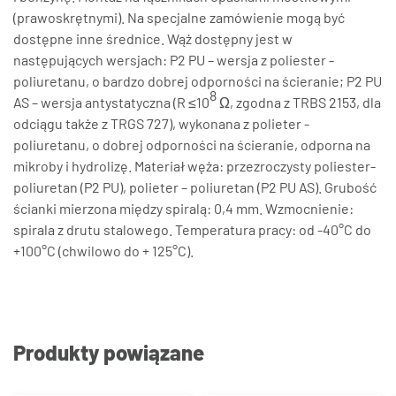
(prawoskrętnymi). Na specjalne zamówienie mogą być
dostępne inne średnice. Wąż dostępny jest w
następujących wersjach: P2 PU – wersja z poliester -
poliuretanu, o bardzo dobrej odporności na ścieranie; P2 PU
8
AS – wersja antystatyczna (R ≤10
Ω, zgodna z TRBS 2153, dla
odciągu także z TRGS 727), wykonana z polieter -
poliuretanu, o dobrej odporności na ścieranie, odporna na
mikroby i hydrolizę. Materiał węża: przezroczysty poliester-
poliuretan (P2 PU), polieter – poliuretan (P2 PU AS). Grubość
ścianki mierzona między spiralą: 0,4 mm. Wzmocnienie:
spirala z drutu stalowego. Temperatura pracy: od -40°C do
+100°C (chwilowo do + 125°C).
Produkty powiązane