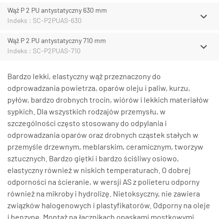
Wąż P 2 PU antystatyczny 630 mm
Indeks : SC-P2PUAS-630
Wąż P 2 PU antystatyczny 710 mm
Indeks : SC-P2PUAS-710
Bardzo lekki, elastyczny wąż przeznaczony do
odprowadzania powietrza, oparów oleju i paliw, kurzu,
pyłów, bardzo drobnych trocin, wiórów i lekkich materiałów
sypkich. Dla wszystkich rodzajów przemysłu, w
szczególności często stosowany do odpylania i
odprowadzania oparów oraz drobnych cząstek stałych w
przemyśle drzewnym, meblarskim, ceramicznym, tworzyw
sztucznych. Bardzo giętki i bardzo ściśliwy osiowo,
elastyczny również w niskich temperaturach. O dobrej
odporności na ścieranie, w wersji AS z polieteru odporny
również na mikroby i hydrolizę. Nietoksyczny, nie zawiera
związków halogenowych i plastyfikatorów. Odporny na oleje
i benzynę. Montaż na łącznikach opaskami mostkowymi