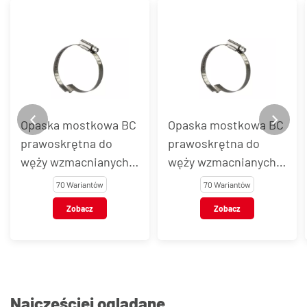
Opaska mostkowa BC
Opaska mostkowa BC
prawoskrętna do
prawoskrętna do
węży wzmacnianych
węży wzmacnianych
spiralą, stal AISI 430
spiralą, stal AISI 304
70 Wariantów
70 Wariantów
Zobacz
Zobacz
Najczęściej oglądane