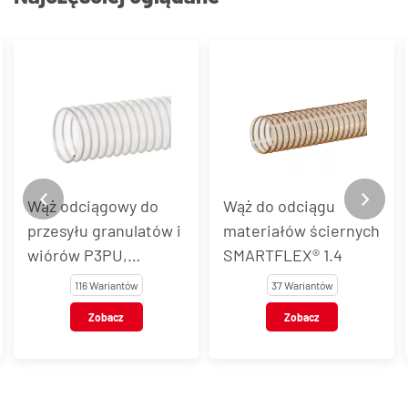
Wąż odciągowy do
Wąż do odciągu
przesyłu granulatów i
materiałów ściernych
wiórów P3PU,
SMARTFLEX® 1.4
P3PUAS, P3PUEL
116 Wariantów
37 Wariantów
Zobacz
Zobacz