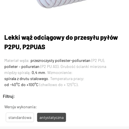
Lekki wąż odciągowy do przesyłu pyłów
P2PU, P2PUAS
Materiał węża:
przezroczysty poliester-poliuretan
(P2 PU),
polieter – poliuretan
(P2 PU AS). Grubość ścianki mierzona
między spiralą:
0,4 mm
. Wzmocnienie:
spirala z drutu stalowego
. Temperatura pracy:
od -40°C do +100°C
(chwilowo do + 125°C).
Filtruj:
Wersja wykonania:
standardowa
antystatyczna