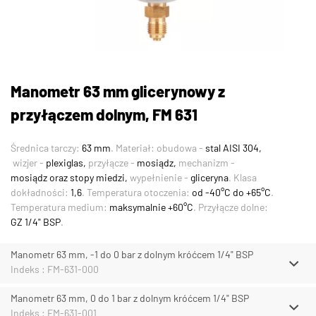
Manometr 63 mm glicerynowy z
przyłączem dolnym, FM 631
Średnica tarczy:
63 mm
. Materiał: obudowa -
stal AISI 304,
wizjer -
plexiglas,
przyłącze -
mosiądz,
mechanizm -
mosiądz oraz stopy miedzi,
wypełnienie -
gliceryna
. Klasa
dokładności:
1,6
. Temperatura otoczenia:
od -40°C do +65°C
.
Temperatura medium:
maksymalnie +60°C
. Przyłącze dolne:
GZ 1/4" BSP
.
Manometr 63 mm, -1 do 0 bar z dolnym króćcem 1/4" BSP
Indeks : FM-631-000
Manometr 63 mm, 0 do 1 bar z dolnym króćcem 1/4" BSP
Indeks : FM-631-001