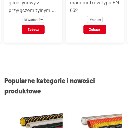
manometrów typu FM
glicerynowy z
632
przyłączem tylnym do
zabudowy, FM 633
1 Wariant
18 Wariantów
Zobacz
Zobacz
Popularne kategorie i nowości
produktowe