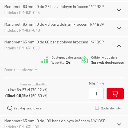
Manometr 63 mm, 0 do 25 bar z dolnym króćcem 1/4" BSP
Indeks : FM-631-025
Manometr 63 mm, 0 do 40 bar z dolnym króćcem 1/4" BSP
Indeks : FM-631-040
Manometr 63 mm, 0 do 60 bar z dolnym króćcem 1/4" BSP
Indeks : FM-631-060
Dostępny z dostawą
Odbiór w oddziale
Wysyłka:
24 h
Sprawdź dostępność
Dane techniczne
Min. 1 szt
Cena netto (brutto)
+1szt
64,57 zł
(
79,42 zł
)
+10szt
49,19 zł
(
60,50 zł
)
Zapytaj handlowca
Dodaj do listy
Manometr 63 mm, 0 do 100 bar z dolnym króćcem 1/4" BSP
Indeks : FM-631-100