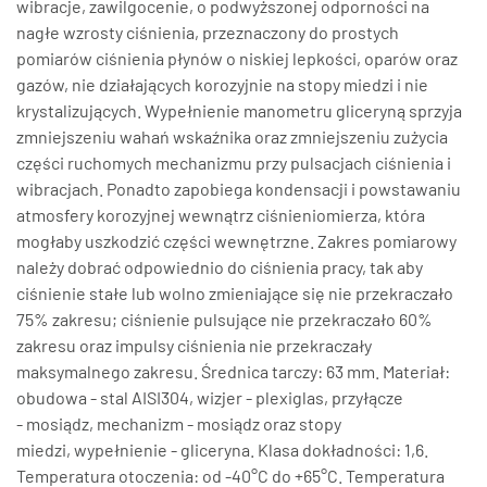
wibracje, zawilgocenie, o podwyższonej odporności na
nagłe wzrosty ciśnienia, przeznaczony do prostych
pomiarów ciśnienia płynów o niskiej lepkości, oparów oraz
gazów, nie działających korozyjnie na stopy miedzi i nie
krystalizujących. Wypełnienie manometru gliceryną sprzyja
zmniejszeniu wahań wskaźnika oraz zmniejszeniu zużycia
części ruchomych mechanizmu przy pulsacjach ciśnienia i
wibracjach. Ponadto zapobiega kondensacji i powstawaniu
atmosfery korozyjnej wewnątrz ciśnieniomierza, która
mogłaby uszkodzić części wewnętrzne. Zakres pomiarowy
należy dobrać odpowiednio do ciśnienia pracy, tak aby
ciśnienie stałe lub wolno zmieniające się nie przekraczało
75% zakresu; ciśnienie pulsujące nie przekraczało 60%
zakresu oraz impulsy ciśnienia nie przekraczały
maksymalnego zakresu. Średnica tarczy: 63 mm. Materiał:
obudowa - stal AISI304, wizjer - plexiglas, przyłącze
- mosiądz, mechanizm - mosiądz oraz stopy
miedzi, wypełnienie - gliceryna. Klasa dokładności: 1,6.
Temperatura otoczenia: od -40°C do +65°C. Temperatura