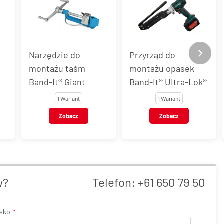
Narzędzie do
Przyrząd do
montażu taśm
montażu opasek
Band-It® Giant
Band-It® UItra-Lok®
1 Wariant
1 Wariant
Zobacz
Zobacz
w?
Telefon:
+61 650 79 50
isko