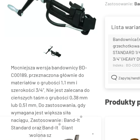
Zastosowanie:
Ba
Lista wari
Bandownica (
grzechotkowa
STANDARD 1/4"
3/4" (HEAVY 
Indeks : BD-C00
Mocniejsza wersja bandownicy BD-
C00189, przeznaczona głównie do
Zapytaj hand
materiałów o grubości 1,1 mm i
szerokości 3/4”. Nie jest zalecana do
cieńszych taśm o grubości 0,38 mm
Produkty 
lub 0,51 mm. Do zastosowania, gdy
wymagana jest większa siła
®
naciągu. Zastosowanie: Band-It
®
Standard oraz Band-It
Giant
3/4". Dozwolona szerokość taśmy: 1/4"