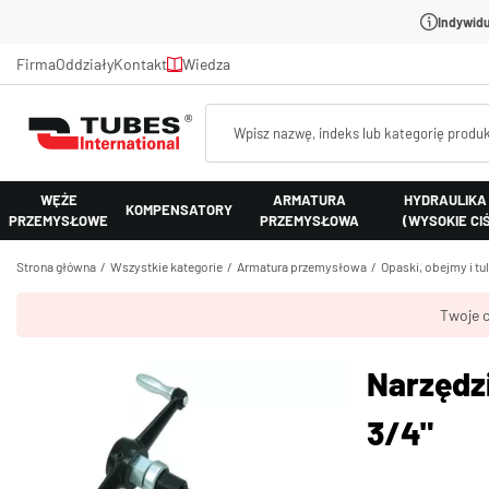
Indywidu
Firma
Oddziały
Kontakt
Wiedza
WĘŻE
ARMATURA
HYDRAULIKA
KOMPENSATORY
PRZEMYSŁOWE
PRZEMYSŁOWA
(WYSOKIE CI
Strona główna
Wszystkie kategorie
Armatura przemysłowa
Opaski, obejmy i tu
Twoje c
Narzędzi
3/4"