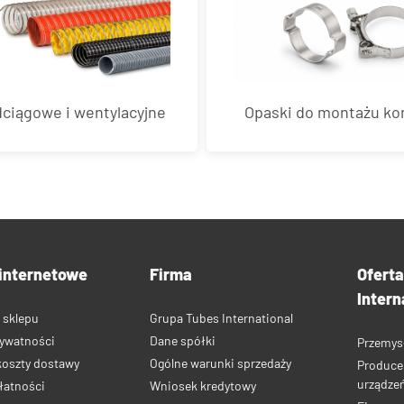
ciągowe i wentylacyjne
Opaski do montażu k
internetowe
Firma
Ofert
Intern
 sklepu
Grupa Tubes International
rywatności
Dane spółki
Przemys
koszty dostawy
Ogólne warunki sprzedaży
Produce
urządze
łatności
Wniosek kredytowy