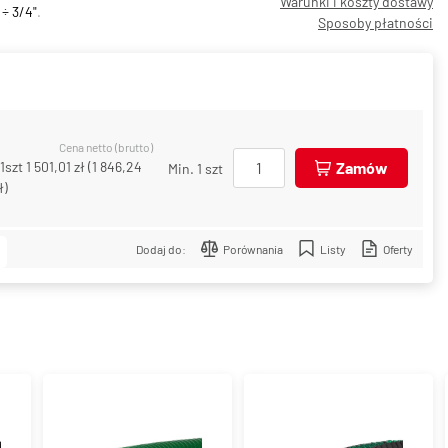
Warunki i koszty dostawy
 ÷ 3/4"
.
Sposoby płatności
Cena netto (brutto)
1szt
1 501,01 zł
(
1 846,24
Zamów
Min. 1 szt
ł
)
Dodaj do:
Porównania
Listy
Oferty