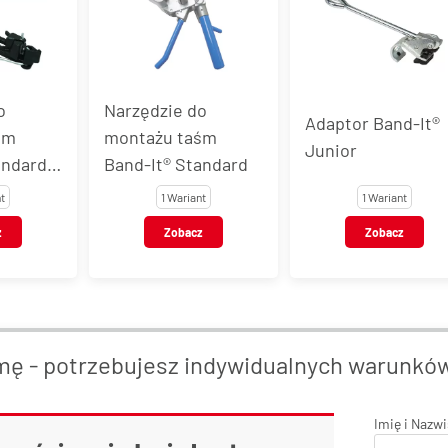
o
Narzędzie do
Adaptor Band-It®
śm
montażu taśm
Junior
ndard i
Band-It® Standard
nt 3/4"
t
1 Wariant
1 Wariant
z
Zobacz
Zobacz
mę - potrzebujesz indywidualnych warunkó
Imię i Nazw