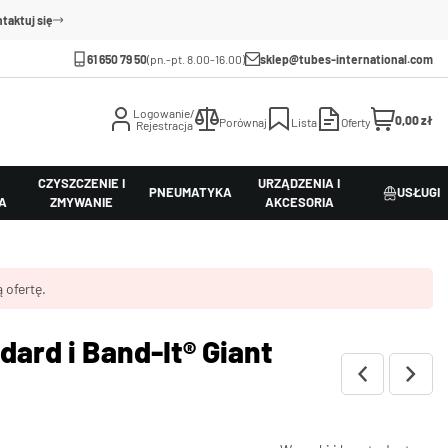
taktuj się
61 650 79 50
(pn.-pt. 8.00-16.00)
sklep@tubes-international.com
Logowanie/
0,00 zł
Porównaj
Lista
Oferty
Rejestracja
CZYSZCZENIE I
URZĄDZENIA I
PNEUMATYKA
USŁUGI
A
ZMYWANIE
AKCESORIA
 ofertę.
ard i Band-It® Giant