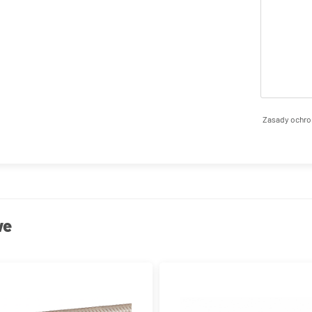
Zasady ochro
we