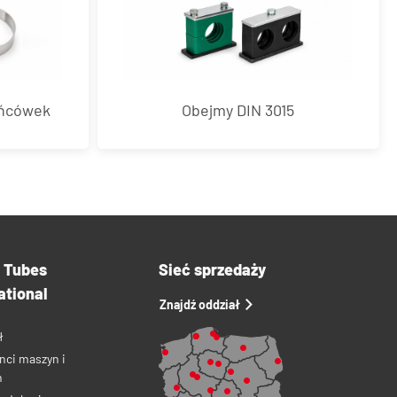
ońcówek
Obejmy DIN 3015
a Tubes
Sieć sprzedaży
ational
Znajdź oddział
ł
nci maszyn i
ń