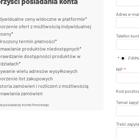
orzyści posiadania konta
Adres e-mai
dywidualne ceny widoczne w platformie*
orzenie ofert z możliwością indywidualnej
yceny*
Telefon kon
roczony termin płatności*
mawianie produktów niedostępnych*
rawdzanie dostępności produktów w
FIRM
działach*
NIP
ywanie wielu adresów wysyłkowych
orzenie list zakupowych
storia zamówień i rozliczeń z możliwością
Kod poczto
onawiania zamówień
Temat zapyt
la posiadaczy konta firmowego
Treść zapyt