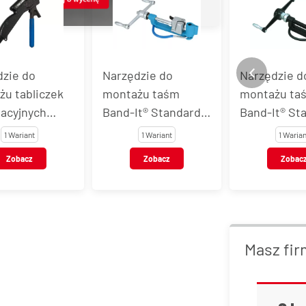
dzie do
Narzędzie do
Narzędzie d
u tabliczek
montażu taśm
montażu ta
acyjnych
Band-It® Standard
Band-It® Sta
t® Tie-Lok®
oraz Band-It®
Band-It® Gia
1 Wariant
1 Wariant
1 Warian
Junior
Zobacz
Zobacz
Zobac
Masz fir