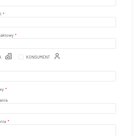
l
taktowy
A
KONSUMENT
wy
ania
ania