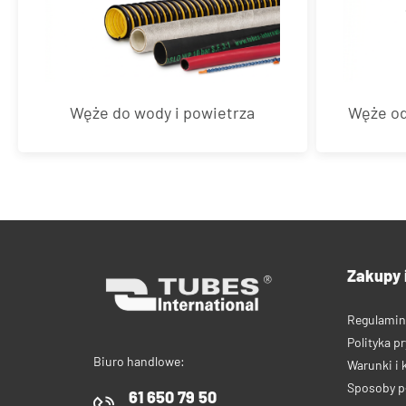
Węże do wody i powietrza
Węże od
Zakupy 
Regulamin
Polityka p
Biuro handlowe:
Warunki i 
Sposoby p
61 650 79 50