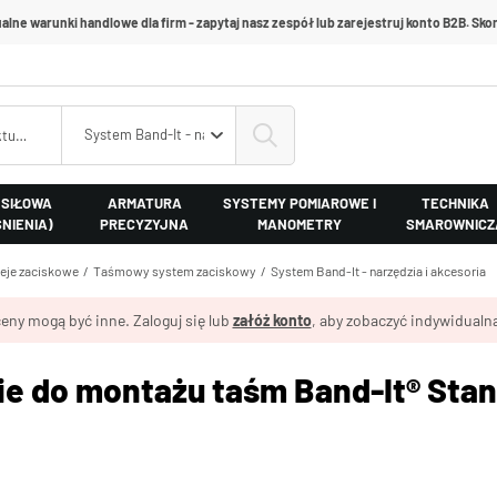
alne warunki handlowe dla firm - zapytaj nasz zespół lub zarejestruj konto B2B. Skon
System Band-It - narzędzia i akcesoria
 SIŁOWA
ARMATURA
SYSTEMY POMIAROWE I
TECHNIKA
ŚNIENIA)
PRECYZYJNA
MANOMETRY
SMAROWNICZ
leje zaciskowe
Taśmowy system zaciskowy
System Band-It - narzędzia i akcesoria
eny mogą być inne. Zaloguj się lub
załóż konto
, aby zobaczyć indywidualną
e do montażu taśm Band-It® Stand