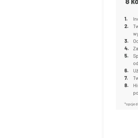
8 k
In
Tw
w
Od
Za
Sp
od
Uż
Tw
Hi
p
*opcje d