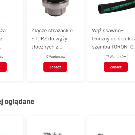
cza
Złącze strażackie
Wąż ssawno-
z
STORZ do węży
tłoczny do ściekó
tłocznych z
szamba TORONTO
o węża,
końcówką do węża,
LIGHT®
nty
17 Wariantów
17 Wariantów
aluminium
z
Zobacz
Zobacz
ej oglądane