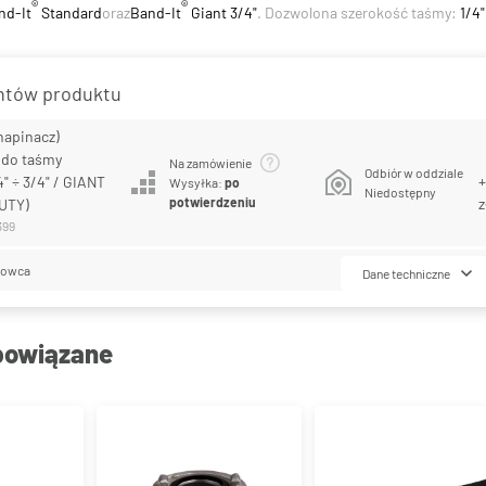
®
®
nd-It
Standard
oraz
Band-It
Giant 3/4"
. Dozwolona szerokość taśmy:
1/4"
antów produktu
napinacz)
 do taśmy
Na zamówienie
Odbiór w oddziale
+
 ÷ 3/4" / GIANT
Wysyłka:
po
Niedostępny
potwierdzeniu
z
DUTY)
399
lowca
Dane techniczne
powiązane