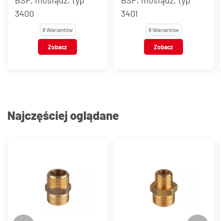
BSP, mosiądz, typ
BSP, mosiądz, typ
3400
3401
8 Wariantów
8 Wariantów
Zobacz
Zobacz
Najczęściej oglądane