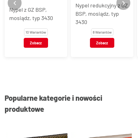
Nypel redukcyjny z GZ
Nypel z GZ BSP,
BSP, mosiądz, typ
mosiądz, typ 3430
3430
10 Wariantów
8 Wariantów
Zobacz
Zobacz
Popularne kategorie i nowości
produktowe