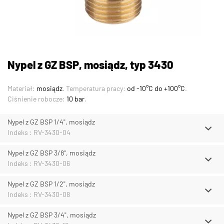
Nypel z GZ BSP, mosiądz, typ 3430
Materiał:
mosiądz
. Temperatura pracy:
od -10°C do +100°C
.
Ciśnienie robocze:
10 bar
.
Nypel z GZ BSP 1/4", mosiądz
Indeks : RV-3430-04
Nypel z GZ BSP 3/8", mosiądz
Indeks : RV-3430-06
Nypel z GZ BSP 1/2", mosiądz
Indeks : RV-3430-08
Nypel z GZ BSP 3/4", mosiądz