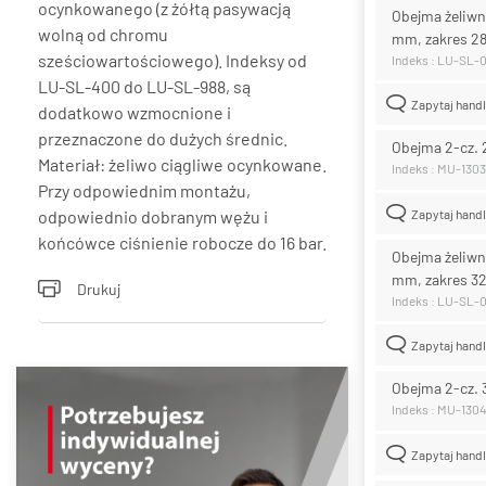
ocynkowanego (z żółtą pasywacją
Obejma żeliwn
wolną od chromu
mm, zakres 2
sześciowartościowego). Indeksy od
Indeks : LU-SL-
LU-SL-400 do LU-SL-988, są
Zapytaj hand
dodatkowo wzmocnione i
przeznaczone do dużych średnic.
Obejma 2-cz. 
Materiał: żeliwo ciągliwe ocynkowane.
Indeks : MU-1303
Przy odpowiednim montażu,
odpowiednio dobranym wężu i
Zapytaj hand
końcówce ciśnienie robocze do 16 bar.
Obejma żeliwn
mm, zakres 
Drukuj
Indeks : LU-SL-
Zapytaj hand
Obejma 2-cz. 
Indeks : MU-130
Zapytaj hand