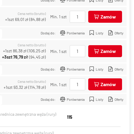
Cena netto (brutto)
Zamów
Min. 1 szt
+1szt
69,01 zł
(
84,88 zł
)
Dodaj do:
Porównania
Listy
Oferty
Cena netto (brutto)
+1szt
86,38 zł
(
106,25 zł
)
Zamów
Min. 1 szt
+3szt
76,79 zł
(
94,45 zł
)
Dodaj do:
Porównania
Listy
Oferty
Cena netto (brutto)
Zamów
Min. 1 szt
+1szt
93,32 zł
(
114,78 zł
)
Dodaj do:
Porównania
Listy
Oferty
średnica zewnętrzna węża (rury)
115
ednica zewnętrzna węża (rury)