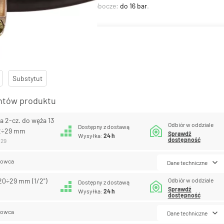
iągliwe ocynkowane
. Ciśnienie robocze:
do 16 bar
.
Substytut
antów produktu
a 2-cz. do węża 13
Odbiór w oddziale
Dostępny z dostawą
22÷29 mm
Sprawdź
Wysyłka:
24 h
dostępność
029
lowca
Dane techniczne
Odbiór w oddziale
20÷29 mm (1/2")
Dostępny z dostawą
Sprawdź
Wysyłka:
24 h
dostępność
lowca
Dane techniczne