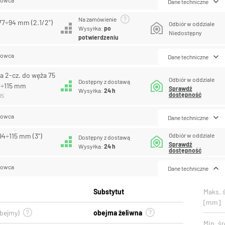
Dane techniczne
Na zamówienie
77÷94 mm (2.1/2")
Odbiór w oddziale
Wysyłka:
po
Niedostępny
potwierdzeniu
lowca
Dane techniczne
a 2-cz. do węża 75
Odbiór w oddziale
Dostępny z dostawą
4÷115 mm
Sprawdź
Wysyłka:
24 h
dostępność
15
lowca
Dane techniczne
Odbiór w oddziale
94÷115 mm (3")
Dostępny z dostawą
Sprawdź
Wysyłka:
24 h
dostępność
lowca
Dane techniczne
Substytut
Maks. 
[mm]
obejmy)
obejma żeliwna
Min. śr