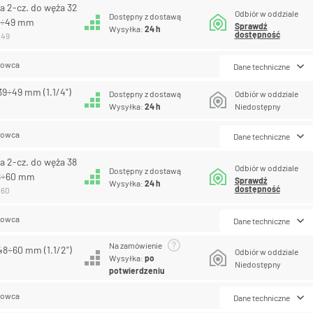
a 2-cz. do węża 32
Odbiór w oddziale
Dostępny z dostawą
9÷49 mm
Sprawdź
Wysyłka:
24 h
dostępność
049
lowca
Dane techniczne
39÷49 mm (1.1/4")
Dostępny z dostawą
Odbiór w oddziale
Wysyłka:
24 h
Niedostępny
lowca
Dane techniczne
a 2-cz. do węża 38
Odbiór w oddziale
Dostępny z dostawą
8÷60 mm
Sprawdź
Wysyłka:
24 h
dostępność
060
lowca
Dane techniczne
Na zamówienie
48÷60 mm (1.1/2")
Odbiór w oddziale
Wysyłka:
po
Niedostępny
potwierdzeniu
lowca
Dane techniczne