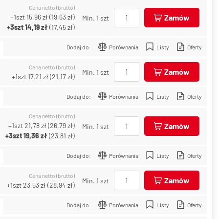
Cena netto (brutto)
+1szt
15,96 zł
(
19,63 zł
)
Zamów
Min. 1 szt
+3szt
14,19 zł
(
17,45 zł
)
Dodaj do:
Porównania
Listy
Oferty
Cena netto (brutto)
Zamów
Min. 1 szt
+1szt
17,21 zł
(
21,17 zł
)
Dodaj do:
Porównania
Listy
Oferty
Cena netto (brutto)
+1szt
21,78 zł
(
26,79 zł
)
Zamów
Min. 1 szt
+3szt
19,36 zł
(
23,81 zł
)
Dodaj do:
Porównania
Listy
Oferty
Cena netto (brutto)
Zamów
Min. 1 szt
+1szt
23,53 zł
(
28,94 zł
)
Dodaj do:
Porównania
Listy
Oferty