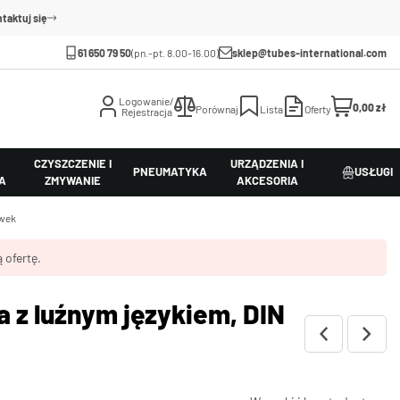
taktuj się
61 650 79 50
(pn.-pt. 8.00-16.00)
sklep@tubes-international.com
Logowanie/
0,00 zł
Porównaj
Lista
Oferty
Rejestracja
CZYSZCZENIE I
URZĄDZENIA I
PNEUMATYKA
USŁUGI
A
ZMYWANIE
AKCESORIA
ówek
 ofertę.
 z luźnym językiem, DIN