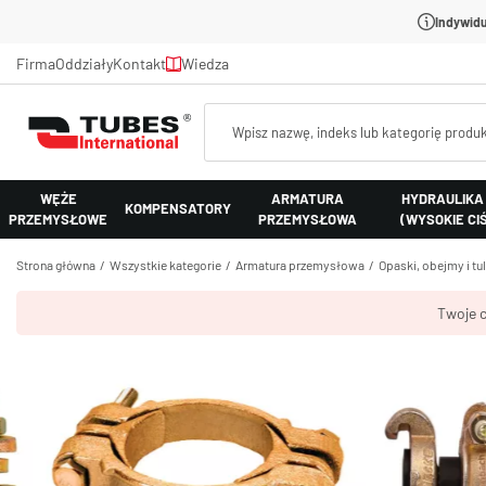
Indywidu
Firma
Oddziały
Kontakt
Wiedza
WĘŻE
ARMATURA
HYDRAULIKA
KOMPENSATORY
PRZEMYSŁOWE
PRZEMYSŁOWA
(WYSOKIE CI
Strona główna
Wszystkie kategorie
Armatura przemysłowa
Opaski, obejmy i tu
Twoje c
Obejma 
20039 A