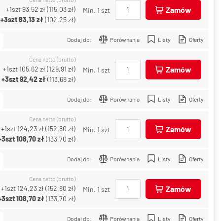
+1szt
93,52 zł
(
115,03 zł
)
Zamów
Min. 1 szt
+3szt
83,13 zł
(
102,25 zł
)
Dodaj do:
Porównania
Listy
Oferty
Cena netto (brutto)
+1szt
105,62 zł
(
129,91 zł
)
Zamów
Min. 1 szt
+3szt
92,42 zł
(
113,68 zł
)
Dodaj do:
Porównania
Listy
Oferty
Cena netto (brutto)
+1szt
124,23 zł
(
152,80 zł
)
Zamów
Min. 1 szt
+3szt
108,70 zł
(
133,70 zł
)
Dodaj do:
Porównania
Listy
Oferty
Cena netto (brutto)
+1szt
124,23 zł
(
152,80 zł
)
Zamów
Min. 1 szt
+3szt
108,70 zł
(
133,70 zł
)
Dodaj do:
Porównania
Listy
Oferty