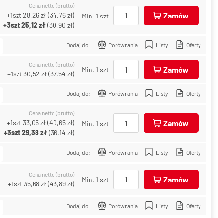
Cena netto (brutto)
+1szt
28,26 zł
(
34,76 zł
)
Zamów
Min. 1 szt
+3szt
25,12 zł
(
30,90 zł
)
Dodaj do:
Porównania
Listy
Oferty
Cena netto (brutto)
Zamów
Min. 1 szt
+1szt
30,52 zł
(
37,54 zł
)
Dodaj do:
Porównania
Listy
Oferty
Cena netto (brutto)
+1szt
33,05 zł
(
40,65 zł
)
Zamów
Min. 1 szt
+3szt
29,38 zł
(
36,14 zł
)
Dodaj do:
Porównania
Listy
Oferty
Cena netto (brutto)
Zamów
Min. 1 szt
+1szt
35,68 zł
(
43,89 zł
)
Dodaj do:
Porównania
Listy
Oferty