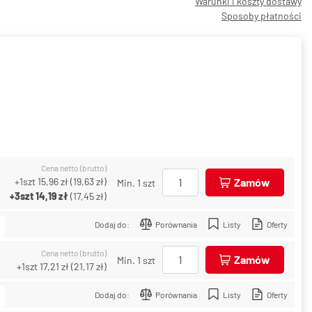
Warunki i koszty dostawy
Sposoby płatności
Cena netto (brutto)
+1szt
15,96 zł
(
19,63 zł
)
Zamów
Min. 1 szt
+3szt
14,19 zł
(
17,45 zł
)
Dodaj do:
Porównania
Listy
Oferty
Cena netto (brutto)
Zamów
Min. 1 szt
+1szt
17,21 zł
(
21,17 zł
)
Dodaj do:
Porównania
Listy
Oferty