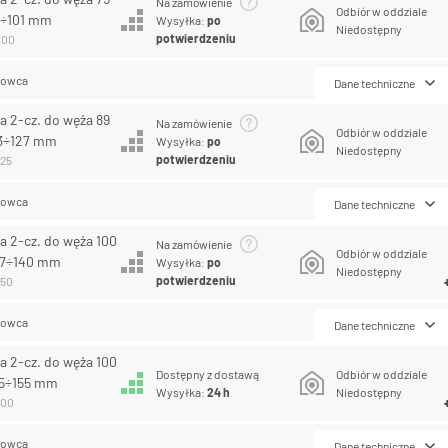
Na zamówienie
Odbiór w oddziale
9÷101 mm
Wysyłka:
po
Niedostępny
potwierdzeniu
400
lowca
Dane techniczne
a 2-cz. do węża 89
Na zamówienie
Odbiór w oddziale
13÷127 mm
Wysyłka:
po
Niedostępny
potwierdzeniu
525
lowca
Dane techniczne
a 2-cz. do węża 100
Na zamówienie
Odbiór w oddziale
27÷140 mm
Wysyłka:
po
Niedostępny
potwierdzeniu
550
lowca
Dane techniczne
a 2-cz. do węża 100
Dostępny z dostawą
Odbiór w oddziale
35÷155 mm
Wysyłka:
24 h
Niedostępny
600
lowca
Dane techniczne