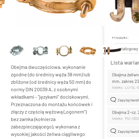
Materiał:
żeliwo c
Filtruj:
Produkt:
Katalogowy
Lista wari
Obejma dwuczęściowa, wykonanie
zgodne (do średnicy węża 38 mm) lub
Obejma żeliwn
mm, zakres 
zbliżone (od średnicy węża 50 mm) do
Indeks : LU-SL-
normy DIN 20039 A, z osobnymi
wkładkami - "językami" dociskowymi.
Zapytaj hand
Przeznaczona do montażu końcówek i
złączy z częścią wężową („ogonem”)
Obejma 2-cz. 
bez zamka (kołnierza
Indeks : MU-1302
zabezpieczającego), wykonana z
Zapytaj hand
wysokiej jakości żeliwa ciągliwego