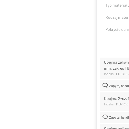
Typ materiał
Rodzaj mater
Pokrycie och
Obejma żeliwn
mm, zakres 1
Indeks : LU-SL-
Zapytaj hand
Obejma 2-cz. 
Indeks : MU-1310
Zapytaj hand
Obejma żeliwn