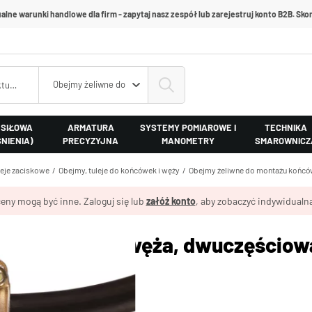
alne warunki handlowe dla firm - zapytaj nasz zespół lub zarejestruj konto B2B. Skon
Obejmy żeliwne do montażu końcówek
 SIŁOWA
ARMATURA
SYSTEMY POMIAROWE I
TECHNIKA
ŚNIENIA)
PRECYZYJNA
MANOMETRY
SMAROWNICZ
leje zaciskowe
Obejmy, tuleje do końcówek i węży
Obejmy żeliwne do montażu końc
eny mogą być inne. Zaloguj się lub
załóż konto
, aby zobaczyć indywidualną
zaciskowa do węża, dwuczęściowa
, żeliwna