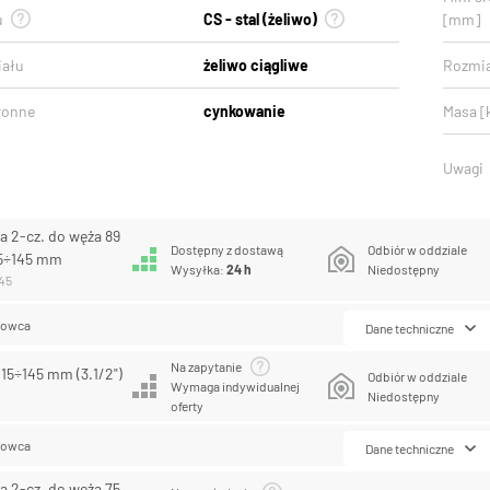
u
CS - stal (żeliwo)
[mm]
iału
żeliwo ciągliwe
Rozmia
ronne
cynkowanie
Masa [
Uwagi
a 2-cz. do węża 89
Dostępny z dostawą
Odbiór w oddziale
15÷145 mm
Wysyłka:
24 h
Niedostępny
145
lowca
Dane techniczne
Na zapytanie
115÷145 mm (3.1/2")
Odbiór w oddziale
Wymaga indywidualnej
Niedostępny
oferty
lowca
Dane techniczne
a 2-cz. do węża 75