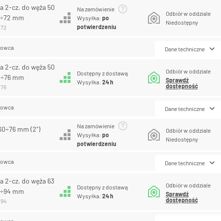
a 2-cz. do węża 50
Na zamówienie
Odbiór w oddziale
6÷72 mm
Wysyłka:
po
Niedostępny
potwierdzeniu
072
lowca
Dane techniczne
a 2-cz. do węża 50
Odbiór w oddziale
Dostępny z dostawą
0÷76 mm
Sprawdź
Wysyłka:
24 h
dostępność
076
lowca
Dane techniczne
Na zamówienie
60÷76 mm (2")
Odbiór w oddziale
Wysyłka:
po
Niedostępny
potwierdzeniu
lowca
Dane techniczne
a 2-cz. do węża 63
Odbiór w oddziale
Dostępny z dostawą
7÷94 mm
Sprawdź
Wysyłka:
24 h
dostępność
094
lowca