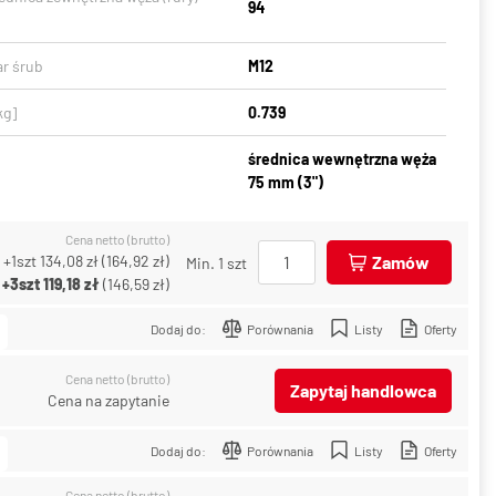
94
r śrub
M12
kg]
0.739
średnica wewnętrzna węża
75 mm (3")
Cena netto (brutto)
+1szt
134,08 zł
(
164,92 zł
)
Zamów
Min. 1 szt
+3szt
119,18 zł
(
146,59 zł
)
Dodaj do:
Porównania
Listy
Oferty
Cena netto (brutto)
Zapytaj handlowca
Cena na zapytanie
Dodaj do:
Porównania
Listy
Oferty
Cena netto (brutto)