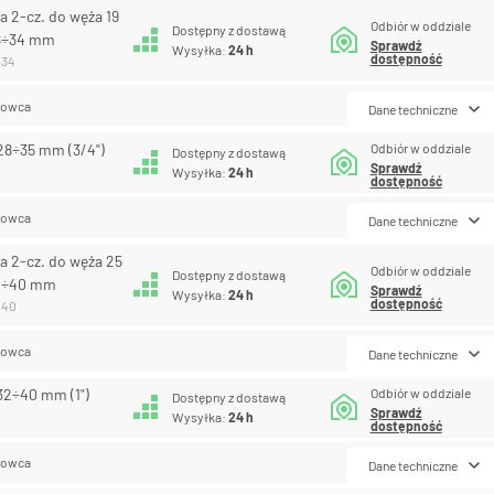
a 2-cz. do węża 19
Odbiór w oddziale
Dostępny z dostawą
8÷34 mm
Sprawdź
Wysyłka:
24 h
dostępność
034
lowca
Dane techniczne
Odbiór w oddziale
28÷35 mm (3/4")
Dostępny z dostawą
Sprawdź
Wysyłka:
24 h
dostępność
lowca
Dane techniczne
a 2-cz. do węża 25
Odbiór w oddziale
Dostępny z dostawą
32÷40 mm
Sprawdź
Wysyłka:
24 h
dostępność
040
lowca
Dane techniczne
Odbiór w oddziale
32÷40 mm (1")
Dostępny z dostawą
Sprawdź
4
Wysyłka:
24 h
dostępność
lowca
Dane techniczne