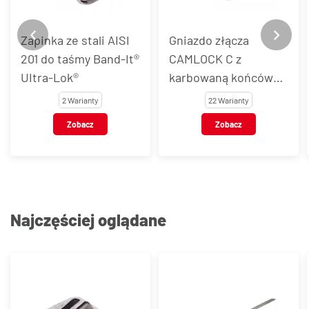
Zapinka ze stali AISI
Gniazdo złącza
201 do taśmy Band-It®
CAMLOCK C z
UItra-Lok®
karbowaną końcówką
do węża, mosiądz
2 Warianty
22 Warianty
Zobacz
Zobacz
Najczęściej oglądane