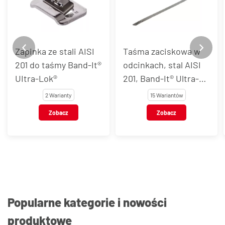
Zapinka ze stali AISI
Taśma zaciskowa w
201 do taśmy Band-It®
odcinkach, stal AISI
UItra-Lok®
201, Band-It® Ultra-
Lok®
2 Warianty
15 Wariantów
Zobacz
Zobacz
Popularne kategorie i nowości
produktowe