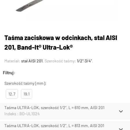
Taśma zaciskowa w odcinkach, stal AISI
201, Band-It® Ultra-Lok®
Materiał:
stal AISI 201
. Szerokość taśmy:
1/2"
i
3/4"
.
Filtruj:
Szerokość taśmy [mm]:
12.7
19.1
Taśma ULTRA-LOK, szerokość 1/2", L = 610 mm, AISI 201
Indeks : BD-UL1024
Taśma ULTRA-LOK, szerokość 1/2", L = 813 mm, AISI 201