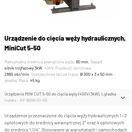
Urządzenie do cięcia węży hydraulicznych,
MiniCut 5-50
Maksymalna średnica zewnętrzna węża:
80 mm
. Napęd:
silnik trójfazowy 3kW
, 400V. Prędkość obrotowa:
2880 obr/min
. Standardowa tarcza tnąca:
Ø 300 x 3 x 50 mm
–
gładka. Masa:
45 kg
.
Urządzenie MINI CUT 5-50 do cięcia węży (400V/3kW), t.gładka
Indeks : HY-9006-01-00
Urządzenie przeznaczone do cięcia węży hydraulicznych 1 i 2
oplotowych do średnicy wewnętrznej 2” oraz 4 oplotowych
do średnicy 1.1/4”. Stosowane w warsztatach i samochodach