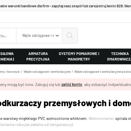
alne warunki handlowe dla firm - zapytaj nasz zespół lub zarejestruj konto B2B. Skon
Węże odciągowe i wentylacyjne pozostałe i specjalne
 SIŁOWA
ARMATURA
SYSTEMY POMIAROWE I
TECHNIKA
ŚNIENIA)
PRECYZYJNA
MANOMETRY
SMAROWNICZ
my i tworzyw
Węże odciągowe i wentylacyjne
Węże odciągowe i wentylacyjne pozost
eny mogą być inne. Zaloguj się lub
załóż konto
, aby zobaczyć indywidualną
odkurzaczy przemysłowych i d
ie warstwy miękkiego PVC wzmocnione włóknem
. Wzmocnienie:
spirala 
iśnienie robocze zależne od temperatury).