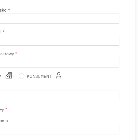
isko
l
taktowy
A
KONSUMENT
wy
ania