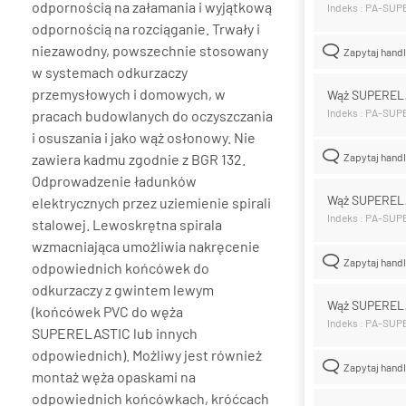
odpornością na załamania i wyjątkową
Indeks : PA-SU
odpornością na rozciąganie. Trwały i
niezawodny, powszechnie stosowany
Zapytaj hand
w systemach odkurzaczy
przemysłowych i domowych, w
Wąż SUPEREL
Indeks : PA-SU
pracach budowlanych do oczyszczania
i osuszania i jako wąż osłonowy. Nie
zawiera kadmu zgodnie z BGR 132.
Zapytaj hand
Odprowadzenie ładunków
Wąż SUPEREL
elektrycznych przez uziemienie spirali
Indeks : PA-SU
stalowej. Lewoskrętna spirala
wzmacniająca umożliwia nakręcenie
Zapytaj hand
odpowiednich końcówek do
odkurzaczy z gwintem lewym
Wąż SUPEREL
(końcówek PVC do węża
Indeks : PA-SU
SUPERELASTIC lub innych
odpowiednich). Możliwy jest również
Zapytaj hand
montaż węża opaskami na
odpowiednich końcówkach, króćcach