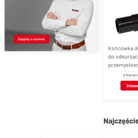
Końcówka d
do odkurzac
przemysłowy
domowych
8 Warian
SUPERELAS
Zobac
Najczęści