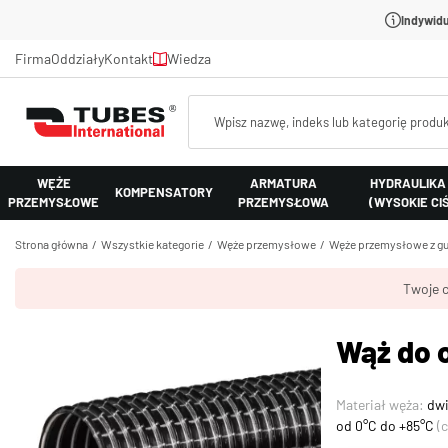
Indywidu
Firma
Oddziały
Kontakt
Wiedza
WĘŻE
ARMATURA
HYDRAULIKA
KOMPENSATORY
PRZEMYSŁOWE
PRZEMYSŁOWA
(WYSOKIE CI
Strona główna
Wszystkie kategorie
Węże przemysłowe
Węże przemysłowe z gu
Twoje c
Wąż do 
Materiał węża:
dw
od 0°C do +85°C
(c