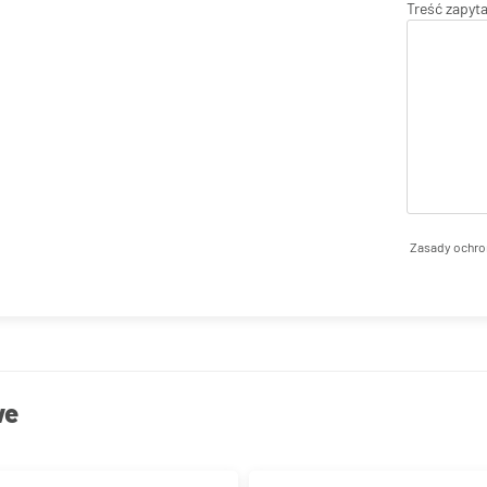
Treść zapyt
Zasady ochro
we