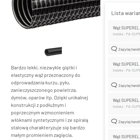
Lista wari
Wąż SUPEREL
Indeks : PA-SU
Zapytaj hand
Wąż SUPEREL
Bardzo lekki, niezwykle giętki i
Indeks : PA-SU
elastyczny wąż przeznaczony do
odprowadzania kurzu, pyłu,
Zapytaj hand
zanieczyszczonego powietrza,
dymów, oparów itp. Dzięki unikalnej
Wąż SUPEREL
konstrukcji z podłużnym i
Indeks : PA-SU
poprzecznym wzmocnieniem
włóknami syntetycznymi i ze spiralą
Zapytaj hand
stalową charakteryzuje się bardzo
małym promieniem zagięcia,
Wąż SUPEREL