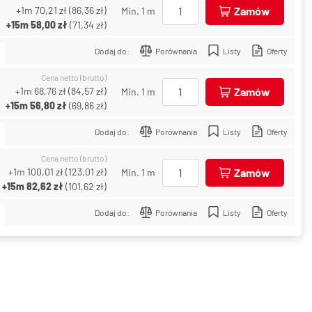
+1m
70,21 zł
(
86,36 zł
)
Zamów
Min. 1 m
+15m
58,00 zł
(
71,34 zł
)
Dodaj do:
Porównania
Listy
Oferty
Cena netto (brutto)
+1m
68,76 zł
(
84,57 zł
)
Zamów
Min. 1 m
+15m
56,80 zł
(
69,86 zł
)
Dodaj do:
Porównania
Listy
Oferty
Cena netto (brutto)
+1m
100,01 zł
(
123,01 zł
)
Zamów
Min. 1 m
+15m
82,62 zł
(
101,62 zł
)
Dodaj do:
Porównania
Listy
Oferty