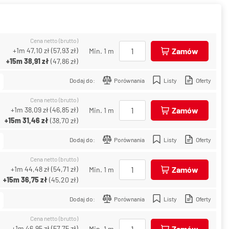
Cena netto (brutto)
+1m
47,10 zł
(
57,93 zł
)
Zamów
Min. 1 m
+15m
38,91 zł
(
47,86 zł
)
Dodaj do:
Porównania
Listy
Oferty
Cena netto (brutto)
+1m
38,09 zł
(
46,85 zł
)
Zamów
Min. 1 m
+15m
31,46 zł
(
38,70 zł
)
Dodaj do:
Porównania
Listy
Oferty
Cena netto (brutto)
+1m
44,48 zł
(
54,71 zł
)
Zamów
Min. 1 m
+15m
36,75 zł
(
45,20 zł
)
Dodaj do:
Porównania
Listy
Oferty
Cena netto (brutto)
+1m
46,95 zł
(
57,75 zł
)
Zamów
Min. 1 m