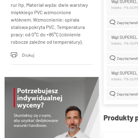
Wąż SUPEREL
rur itp. Materiał węża: dwie warstwy
Indeks : PA-SU
miękkiego PVC wzmocnione
włóknem. Wzmocnienie: spirala
Zapytaj hand
stalowa pokryta PVC. Temperatura
pracy: od 0°C do +85°C (ciśnienie
Wąż SUPEREL
robocze zależne od temperatury).
Indeks : PA-SU
Drukuj
Zapytaj hand
Wąż SUPEREL
Indeks : PA-SU
Zapytaj hand
Produkty 