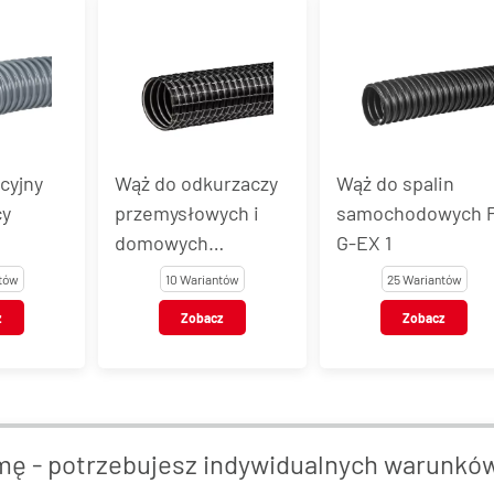
rzaczy
Wąż do spalin
Końcówka do węż
ch i
samochodowych P-
do odkurzaczy
G-EX 1
przemysłowych i
TIC
domowych
tów
25 Wariantów
8 Wariantów
SUPERELASTIC
z
Zobacz
Zobacz
mę - potrzebujesz indywidualnych warunkó