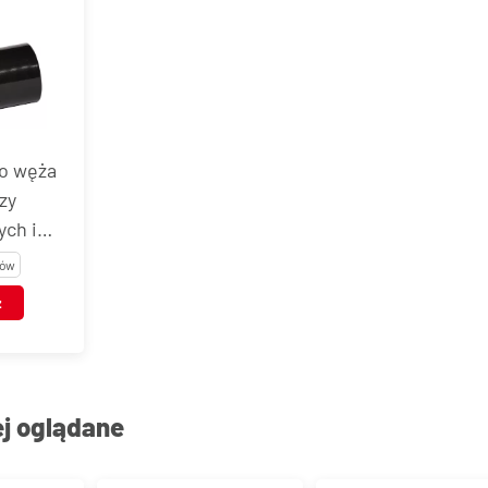
o węża
zy
ch i
tów
TIC
z
ej oglądane