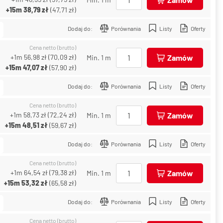
+15m
38,79 zł
(
47,71 zł
)
Dodaj do:
Porównania
Listy
Oferty
Cena netto (brutto)
+1m
56,98 zł
(
70,09 zł
)
Zamów
Min. 1 m
+15m
47,07 zł
(
57,90 zł
)
Dodaj do:
Porównania
Listy
Oferty
Cena netto (brutto)
+1m
58,73 zł
(
72,24 zł
)
Zamów
Min. 1 m
+15m
48,51 zł
(
59,67 zł
)
Dodaj do:
Porównania
Listy
Oferty
Cena netto (brutto)
+1m
64,54 zł
(
79,38 zł
)
Zamów
Min. 1 m
+15m
53,32 zł
(
65,58 zł
)
Dodaj do:
Porównania
Listy
Oferty
Cena netto (brutto)