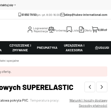
taktuj się
61 650 79 50
(pn.-pt. 8.00-16.00)
sklep@tubes-international.com
Logowanie/
0,00 zł
Porównaj
Lista
Oferty
Rejestracja
CZYSZCZENIE I
URZĄDZENIA I
PNEUMATYKA
USŁUGI
A
ZMYWANIE
AKCESORIA
ałe i specjalne
 ofertę.
omowych SUPERELASTIC
stalowa pokryta PVC
. Temperatura pracy:
Warunki i koszty dostawy
Sposoby płatności