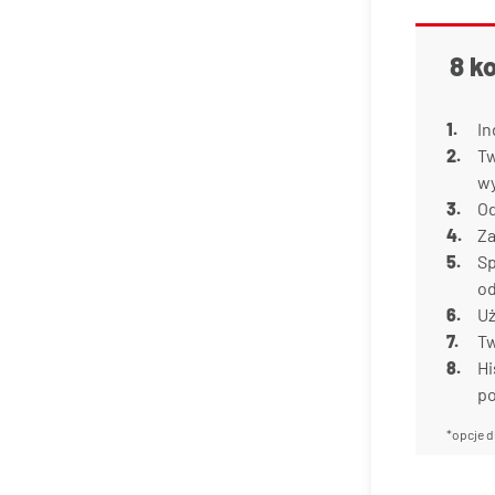
8 k
In
Tw
w
Od
Za
Sp
od
Uż
Tw
Hi
p
*opcje d