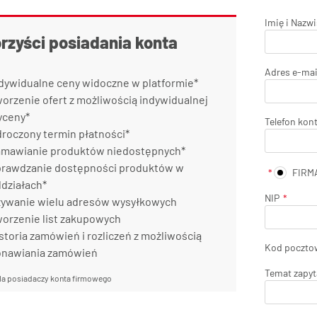
Imię i Nazw
orzyści posiadania konta
Adres e-mai
dywidualne ceny widoczne w platformie*
orzenie ofert z możliwością indywidualnej
yceny*
Telefon kon
roczony termin płatności*
mawianie produktów niedostępnych*
rawdzanie dostępności produktów w
FIRM
działach*
NIP
ywanie wielu adresów wysyłkowych
orzenie list zakupowych
storia zamówień i rozliczeń z możliwością
Kod poczto
onawiania zamówień
Temat zapyt
la posiadaczy konta firmowego