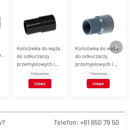
a
Końcówka do węża
Wąż do
do odkurzaczy
zanieczyszczonego
przemysłowych i
powietrza, pyłów,
domowych EVA
kurzu FLEXOCOND
7 Wariantów
3 Warianty
Zobacz
Zobacz
w?
Telefon:
+61 650 79 50