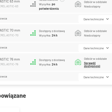
ASTIC 63 mm
Odbiór w oddziale
Wysyłka:
po
PERELASTIC-63
Niedostępny
potwierdzeniu
lowca
Dane techniczne
ASTIC 70 mm
Dostępny z dostawą
Odbiór w oddziale
PERELASTIC-70
Wysyłka:
24 h
Niedostępny
lowca
Dane techniczne
Odbiór w oddziale
ASTIC 76 mm
Dostępny z dostawą
Sprawdź
PERELASTIC-76
Wysyłka:
24 h
dostępność
lowca
Dane techniczne
powiązane