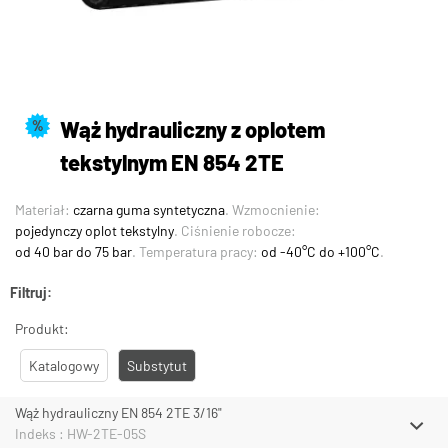
Wąż hydrauliczny z oplotem
%
tekstylnym EN 854 2TE
Materiał:
czarna guma syntetyczna
. Wzmocnienie:
pojedynczy oplot tekstylny
. Ciśnienie robocze:
od 40 bar do 75 bar
. Temperatura pracy:
od -40°C do +100°C
.
Filtruj:
Produkt:
Katalogowy
Substytut
Wąż hydrauliczny EN 854 2TE 3/16"
Indeks : HW-2TE-05S