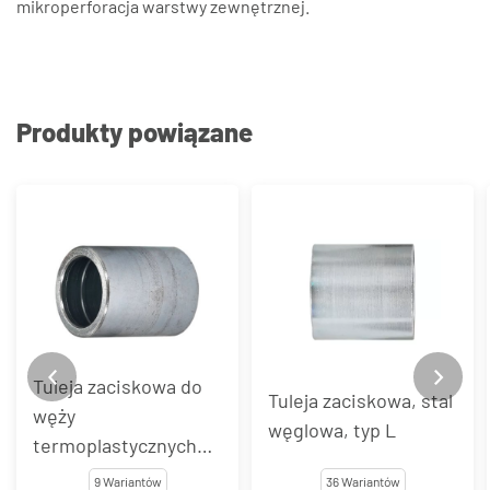
mikroperforacja warstwy zewnętrznej.
Produkty powiązane
Tuleja zaciskowa do
Tuleja zaciskowa, stal
węży
węglowa, typ L
termoplastycznych
R7, 1SC, stal węglowa,
9 Wariantów
36 Wariantów