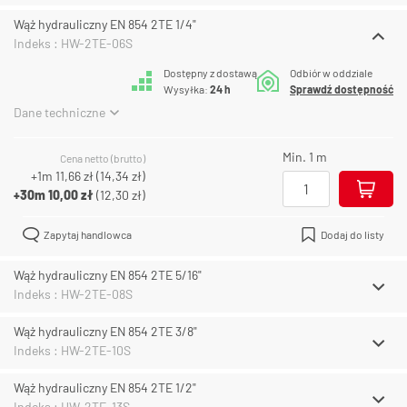
Wąż hydrauliczny EN 854 2TE 1/4"
Indeks : HW-2TE-06S
Dostępny z dostawą
Odbiór w oddziale
Wysyłka:
24 h
Sprawdź dostępność
Dane techniczne
Min. 1 m
Cena netto (brutto)
+1m
11,66 zł
(
14,34 zł
)
+30m
10,00 zł
(
12,30 zł
)
Zapytaj handlowca
Dodaj do listy
Wąż hydrauliczny EN 854 2TE 5/16"
Indeks : HW-2TE-08S
Wąż hydrauliczny EN 854 2TE 3/8"
Indeks : HW-2TE-10S
Wąż hydrauliczny EN 854 2TE 1/2"
Indeks : HW-2TE-13S