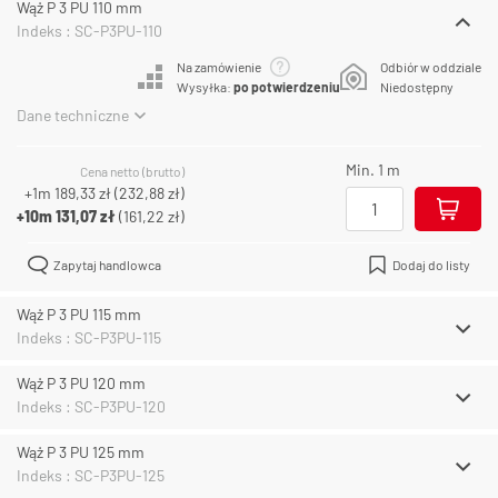
Wąż P 3 PU 110 mm
Indeks : SC-P3PU-110
Na zamówienie
Odbiór w oddziale
Wysyłka:
po potwierdzeniu
Niedostępny
Dane techniczne
Min. 1 m
Cena netto (brutto)
+1m
189,33 zł
(
232,88 zł
)
+10m
131,07 zł
(
161,22 zł
)
Zapytaj handlowca
Dodaj do listy
Wąż P 3 PU 115 mm
Indeks : SC-P3PU-115
Wąż P 3 PU 120 mm
Indeks : SC-P3PU-120
Wąż P 3 PU 125 mm
Indeks : SC-P3PU-125