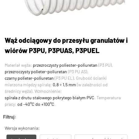
Wąż odciągowy do przesyłu granulatów i
wiórów P3PU, P3PUAS, P3PUEL
Materiał węża:
przezroczysty poliester-poliuretan
(P3 PU),
przezroczysty polieter-poliuretan
(P3 PU AS),
czarny polieter-poliuretan
(P3 PU EL). Grubość ścianki
mierzona między spiralą:
0,8 ÷ 1,5 mm
(w zależności od
średnicy węża). Wzmocnienie:
spirala z drutu stalowego pokrytego białym PVC
. Temperatura
pracy:
od -40°C do +100°C
.
Filtruj:
Wersja wykonania: