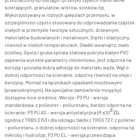
ścierających, granulatów, wiórów, ścinków itp.
Wykorzystywany w różnych gałęziach przemysłu, w
szczególności często stosowany do odprowadzania cząstek
stałych w przemyśle tworzyw sztucznych, drzewnym,
materiałów budowlanych i metalowym. Giętki i elastyczny,
również w niskich temperaturach. Gładki wewnątrz, mało
ściśliwy. Gęsta i gruba spirala stalowa pokryta białym PVC
zapewnia wysokie parametry ciśnieniowe, jest odporna na
korozję i posiada dobrą adhezję do materiału węża. Wąż o
dobrej odporności na ścieranie, odporny również na oleje i
benzynę. Montaż na łącznikach opaskami mostkowymi
(prawoskrętnymi). Na specjalne zamówienie mogą być
dostępne inne średnice. Wersje: P3 PU – wersja
standardowa, z poliester – poliuretanu, bardzo odporna na
8
ścieranie; P3 PU AS – wersja antystatyczna (R ≤10
Ω),
zgodna z TRBS 2153 i dla odciągu także z TRGS 727, z polieter
– poliuretanu, o dobrej odporności na ścieranie, odporna na
mikroby i hydrolizę; P3 PU EL – wersja przewodząca
4