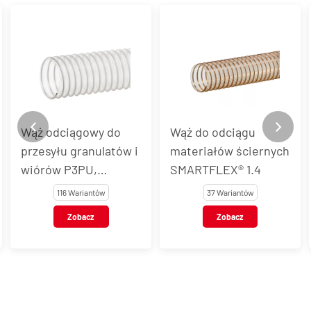
Wąż odciągowy do
Wąż do odciągu
przesyłu granulatów i
materiałów ściernych
wiórów P3PU,
SMARTFLEX® 1.4
P3PUAS, P3PUEL
116 Wariantów
37 Wariantów
Zobacz
Zobacz