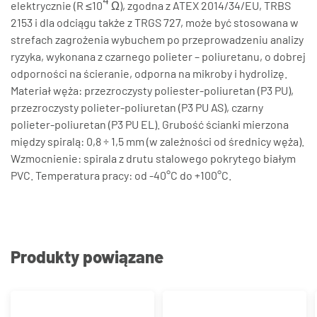
elektrycznie (R ≤10
Ω), zgodna z ATEX 2014/34/EU, TRBS
2153 i dla odciągu także z TRGS 727, może być stosowana w
strefach zagrożenia wybuchem po przeprowadzeniu analizy
ryzyka, wykonana z czarnego polieter – poliuretanu, o dobrej
odporności na ścieranie, odporna na mikroby i hydrolizę.
Materiał węża: przezroczysty poliester-poliuretan (P3 PU),
przezroczysty polieter-poliuretan (P3 PU AS), czarny
polieter-poliuretan (P3 PU EL). Grubość ścianki mierzona
między spiralą: 0,8 ÷ 1,5 mm (w zależności od średnicy węża).
Wzmocnienie: spirala z drutu stalowego pokrytego białym
PVC. Temperatura pracy: od -40°C do +100°C.
Produkty powiązane