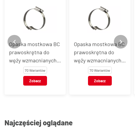
Opaska mostkowa BC
Opaska mostkowa BC
prawoskrętna do
prawoskrętna do
węży wzmacnianych
węży wzmacnianych
spiralą, stal AISI 430
spiralą, stal AISI 304
70 Wariantów
70 Wariantów
Zobacz
Zobacz
Najczęściej oglądane