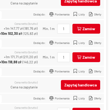
Zapytaj handlowca
Cena na zapytanie
Dodaj do:
Porównania
Listy
Oferty
Cena netto (brutto)
+1m
147,77 zł
(
181,76 zł
)
Zamów
Min. 1 m
+10m
102,30 zł
(
125,83 zł
)
Dodaj do:
Porównania
Listy
Oferty
Cena netto (brutto)
+1m
171,71 zł
(
211,20 zł
)
Zamów
Min. 1 m
+10m
118,88 zł
(
146,22 zł
)
Dodaj do:
Porównania
Listy
Oferty
Cena netto (brutto)
Zapytaj handlowca
Cena na zapytanie
Dodaj do:
Porównania
Listy
Oferty
Cena netto (brutto)