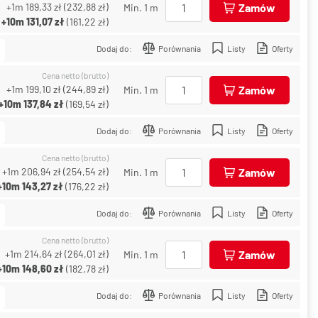
+1m
189,33 zł
(
232,88 zł
)
Zamów
Min. 1 m
+10m
131,07 zł
(
161,22 zł
)
Dodaj do:
Porównania
Listy
Oferty
Cena netto (brutto)
+1m
199,10 zł
(
244,89 zł
)
Zamów
Min. 1 m
+10m
137,84 zł
(
169,54 zł
)
Dodaj do:
Porównania
Listy
Oferty
Cena netto (brutto)
+1m
206,94 zł
(
254,54 zł
)
Zamów
Min. 1 m
+10m
143,27 zł
(
176,22 zł
)
Dodaj do:
Porównania
Listy
Oferty
Cena netto (brutto)
+1m
214,64 zł
(
264,01 zł
)
Zamów
Min. 1 m
+10m
148,60 zł
(
182,78 zł
)
Dodaj do:
Porównania
Listy
Oferty