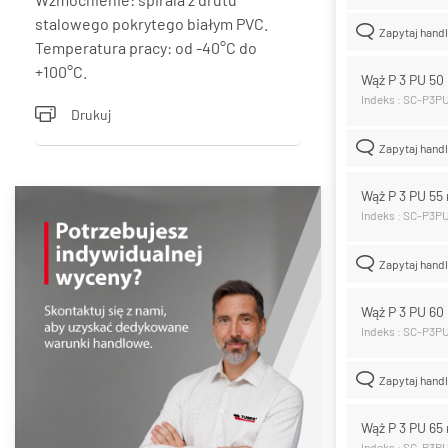
stalowego pokrytego białym PVC.
Zapytaj hand
Temperatura pracy: od -40°C do
+100°C.
Wąż P 3 PU 5
Indeks : SC-P3P
Drukuj
Zapytaj hand
Wąż P 3 PU 5
Indeks : SC-P3P
Zapytaj hand
Wąż P 3 PU 6
Indeks : SC-P3P
Zapytaj hand
Wąż P 3 PU 6
Indeks : SC-P3P