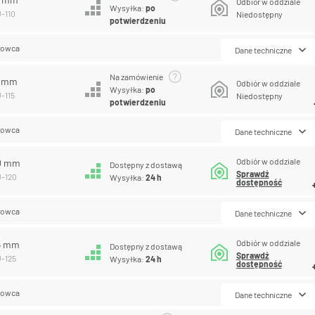
Odbiór w oddziale
Wysyłka:
po
U-110
Niedostępny
potwierdzeniu
lowca
Dane techniczne
Na zamówienie
5 mm
Odbiór w oddziale
Wysyłka:
po
-115
Niedostępny
potwierdzeniu
lowca
Dane techniczne
Odbiór w oddziale
20 mm
Dostępny z dostawą
Sprawdź
U-120
Wysyłka:
24 h
dostępność
lowca
Dane techniczne
Odbiór w oddziale
25 mm
Dostępny z dostawą
Sprawdź
U-125
Wysyłka:
24 h
dostępność
lowca
Dane techniczne