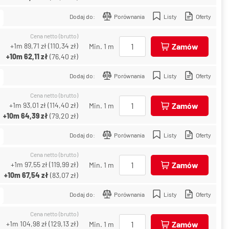
Dodaj do:
Porównania
Listy
Oferty
Cena netto (brutto)
+1m
89,71 zł
(
110,34 zł
)
Zamów
Min. 1 m
+10m
62,11 zł
(
76,40 zł
)
Dodaj do:
Porównania
Listy
Oferty
Cena netto (brutto)
+1m
93,01 zł
(
114,40 zł
)
Zamów
Min. 1 m
+10m
64,39 zł
(
79,20 zł
)
Dodaj do:
Porównania
Listy
Oferty
Cena netto (brutto)
+1m
97,55 zł
(
119,99 zł
)
Zamów
Min. 1 m
+10m
67,54 zł
(
83,07 zł
)
Dodaj do:
Porównania
Listy
Oferty
Cena netto (brutto)
+1m
104,98 zł
(
129,13 zł
)
Zamów
Min. 1 m