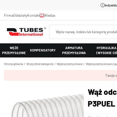
Indywidu
Firma
Oddziały
Kontakt
Wiedza
WĘŻE
ARMATURA
HYDRAULIKA
KOMPENSATORY
PRZEMYSŁOWE
PRZEMYSŁOWA
(WYSOKIE CI
Strona główna
Wszystkie kategorie
Węże przemysłowe
Węże przemysłowe z gu
Twoje c
Wąż odc
P3PUEL