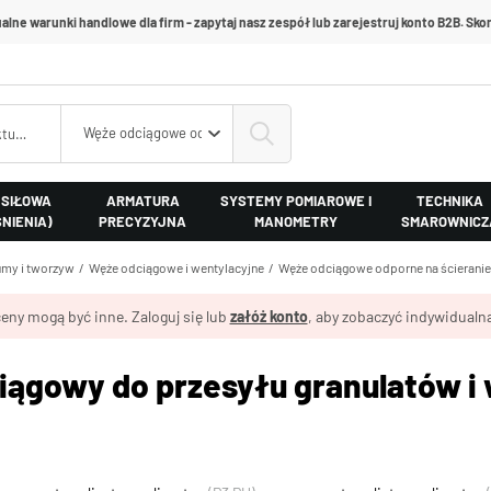
alne warunki handlowe dla firm - zapytaj nasz zespół lub zarejestruj konto B2B. Skon
Węże odciągowe odporne na ścieranie
 SIŁOWA
ARMATURA
SYSTEMY POMIAROWE I
TECHNIKA
ŚNIENIA)
PRECYZYJNA
MANOMETRY
SMAROWNICZ
my i tworzyw
Węże odciągowe i wentylacyjne
Węże odciągowe odporne na ścieranie
eny mogą być inne. Zaloguj się lub
załóż konto
, aby zobaczyć indywidualną
iągowy do przesyłu granulatów i