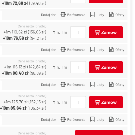
+10m
72,68 zł
(
89,40 zł
)
Dodaj do:
Porównania
Listy
Oferty
Cena netto (brutto)
+1m
110,62 zł
(
136,06 zł
)
Zamów
Min. 1 m
+10m
76,59 zł
(
94,21 zł
)
Dodaj do:
Porównania
Listy
Oferty
Cena netto (brutto)
+1m
116,13 zł
(
142,84 zł
)
Zamów
Min. 1 m
+10m
80,40 zł
(
98,89 zł
)
Dodaj do:
Porównania
Listy
Oferty
Cena netto (brutto)
+1m
123,70 zł
(
152,15 zł
)
Zamów
Min. 1 m
+10m
85,64 zł
(
105,34 zł
)
Dodaj do:
Porównania
Listy
Oferty
Cena netto (brutto)