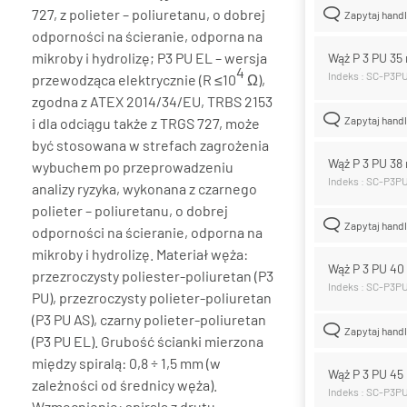
727, z polieter – poliuretanu, o dobrej
Zapytaj hand
odporności na ścieranie, odporna na
mikroby i hydrolizę; P3 PU EL – wersja
Wąż P 3 PU 3
4
Indeks : SC-P3P
przewodząca elektrycznie (R ≤10
Ω),
zgodna z ATEX 2014/34/EU, TRBS 2153
Zapytaj hand
i dla odciągu także z TRGS 727, może
być stosowana w strefach zagrożenia
Wąż P 3 PU 3
wybuchem po przeprowadzeniu
Indeks : SC-P3P
analizy ryzyka, wykonana z czarnego
polieter – poliuretanu, o dobrej
Zapytaj hand
odporności na ścieranie, odporna na
mikroby i hydrolizę. Materiał węża:
Wąż P 3 PU 4
przezroczysty poliester-poliuretan (P3
Indeks : SC-P3P
PU), przezroczysty polieter-poliuretan
(P3 PU AS), czarny polieter-poliuretan
Zapytaj hand
(P3 PU EL). Grubość ścianki mierzona
między spiralą: 0,8 ÷ 1,5 mm (w
Wąż P 3 PU 4
zależności od średnicy węża).
Indeks : SC-P3P
Wzmocnienie: spirala z drutu