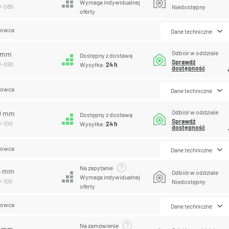
Wymaga indywidualnej
U-085
Niedostępny
oferty
lowca
Dane techniczne
Odbiór w oddziale
0 mm
Dostępny z dostawą
Sprawdź
U-090
Wysyłka:
24 h
dostępność
lowca
Dane techniczne
Odbiór w oddziale
00 mm
Dostępny z dostawą
Sprawdź
U-100
Wysyłka:
24 h
dostępność
lowca
Dane techniczne
Na zapytanie
05 mm
Odbiór w oddziale
Wymaga indywidualnej
U-105
Niedostępny
oferty
lowca
Dane techniczne
Na zamówienie
0 mm