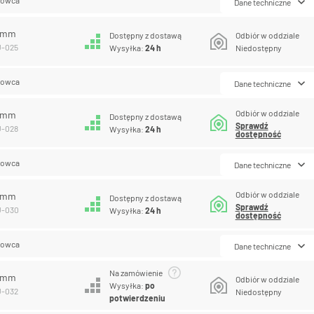
Dane techniczne
5 mm
Dostępny z dostawą
Odbiór w oddziale
U-025
Wysyłka:
24 h
Niedostępny
lowca
Dane techniczne
Odbiór w oddziale
8 mm
Dostępny z dostawą
Sprawdź
U-028
Wysyłka:
24 h
dostępność
lowca
Dane techniczne
Odbiór w oddziale
0 mm
Dostępny z dostawą
Sprawdź
U-030
Wysyłka:
24 h
dostępność
lowca
Dane techniczne
Na zamówienie
2 mm
Odbiór w oddziale
Wysyłka:
po
U-032
Niedostępny
potwierdzeniu