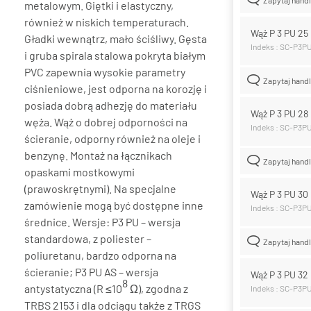
metalowym. Giętki i elastyczny,
również w niskich temperaturach.
Wąż P 3 PU 2
Gładki wewnątrz, mało ściśliwy. Gęsta
Indeks : SC-P3P
i gruba spirala stalowa pokryta białym
PVC zapewnia wysokie parametry
Zapytaj hand
ciśnieniowe, jest odporna na korozję i
posiada dobrą adhezję do materiału
Wąż P 3 PU 2
węża. Wąż o dobrej odporności na
Indeks : SC-P3P
ścieranie, odporny również na oleje i
benzynę. Montaż na łącznikach
Zapytaj hand
opaskami mostkowymi
(prawoskrętnymi). Na specjalne
Wąż P 3 PU 3
zamówienie mogą być dostępne inne
Indeks : SC-P3P
średnice. Wersje: P3 PU – wersja
standardowa, z poliester –
Zapytaj hand
poliuretanu, bardzo odporna na
ścieranie; P3 PU AS – wersja
Wąż P 3 PU 3
8
antystatyczna (R ≤10
Ω), zgodna z
Indeks : SC-P3P
TRBS 2153 i dla odciągu także z TRGS