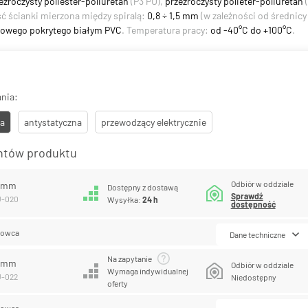
ezroczysty poliester-poliuretan
(P3 PU),
przezroczysty polieter-poliuretan
(
ść ścianki mierzona między spiralą:
0,8 ÷ 1,5 mm
(w zależności od średnic
talowego pokrytego białym PVC
. Temperatura pracy:
od -40°C do +100°C
.
nia:
a
antystatyczna
przewodzący elektrycznie
antów produktu
Odbiór w oddziale
0 mm
Dostępny z dostawą
Sprawdź
U-020
Wysyłka:
24 h
dostępność
lowca
Dane techniczne
Na zapytanie
2 mm
Odbiór w oddziale
Wymaga indywidualnej
U-022
Niedostępny
oferty
lowca