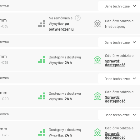
lowca
Dane techniczne
Na zamówienie
5 mm
Odbiór w oddziale
Wysyłka:
po
U-035
Niedostępny
potwierdzeniu
lowca
Dane techniczne
Odbiór w oddziale
8 mm
Dostępny z dostawą
Sprawdź
U-038
Wysyłka:
24 h
dostępność
lowca
Dane techniczne
Odbiór w oddziale
0 mm
Dostępny z dostawą
Sprawdź
U-040
Wysyłka:
24 h
dostępność
lowca
Dane techniczne
Odbiór w oddziale
5 mm
Dostępny z dostawą
Sprawdź
U-045
Wysyłka:
24 h
dostępność