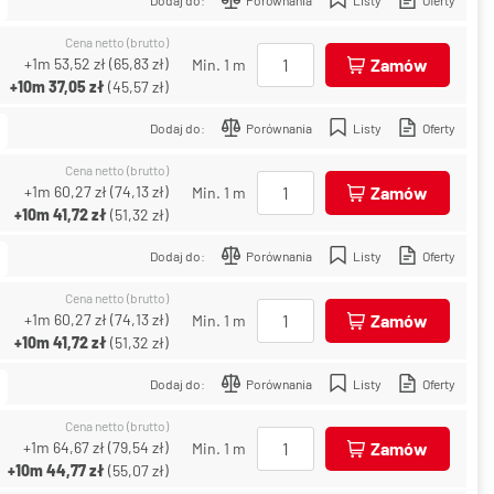
Cena netto (brutto)
+1m
53,52 zł
(
65,83 zł
)
Zamów
Min. 1 m
+10m
37,05 zł
(
45,57 zł
)
Dodaj do:
Porównania
Listy
Oferty
Cena netto (brutto)
+1m
60,27 zł
(
74,13 zł
)
Zamów
Min. 1 m
+10m
41,72 zł
(
51,32 zł
)
Dodaj do:
Porównania
Listy
Oferty
Cena netto (brutto)
+1m
60,27 zł
(
74,13 zł
)
Zamów
Min. 1 m
+10m
41,72 zł
(
51,32 zł
)
Dodaj do:
Porównania
Listy
Oferty
Cena netto (brutto)
+1m
64,67 zł
(
79,54 zł
)
Zamów
Min. 1 m
+10m
44,77 zł
(
55,07 zł
)