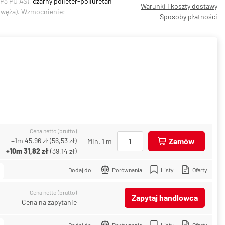
P3 PU AS),
czarny polieter-poliuretan
Warunki i koszty dostawy
y węża). Wzmocnienie:
Sposoby płatności
Cena netto (brutto)
+1m
45,96 zł
(
56,53 zł
)
Zamów
Min. 1 m
+10m
31,82 zł
(
39,14 zł
)
Dodaj do:
Porównania
Listy
Oferty
Cena netto (brutto)
Zapytaj handlowca
Cena na zapytanie
Dodaj do:
Porównania
Listy
Oferty