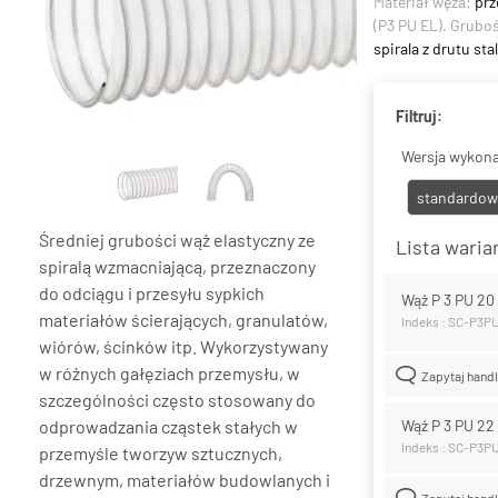
Materiał węża:
prz
(P3 PU EL). Grubo
spirala z drutu s
Filtruj:
Wersja wykona
standardow
Średniej grubości wąż elastyczny ze
Lista wari
spiralą wzmacniającą, przeznaczony
do odciągu i przesyłu sypkich
Wąż P 3 PU 2
materiałów ścierających, granulatów,
Indeks : SC-P3P
wiórów, ścinków itp. Wykorzystywany
w różnych gałęziach przemysłu, w
Zapytaj hand
szczególności często stosowany do
odprowadzania cząstek stałych w
Wąż P 3 PU 2
Indeks : SC-P3P
przemyśle tworzyw sztucznych,
drzewnym, materiałów budowlanych i
Zapytaj hand