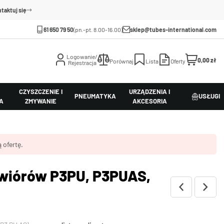
taktuj się
61 650 79 50
(pn.-pt. 8.00-16.00)
sklep@tubes-international.com
Logowanie/
0,00 zł
Porównaj
Lista
Oferty
Rejestracja
CZYSZCZENIE I
URZĄDZENIA I
PNEUMATYKA
USŁUGI
A
ZMYWANIE
AKCESORIA
 ofertę.
 wiórów P3PU, P3PUAS,