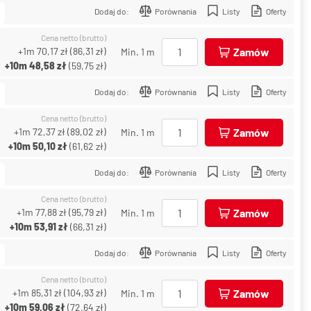
Dodaj do:
Porównania
Listy
Oferty
Cena netto (brutto)
+1m
70,17 zł
(
86,31 zł
)
Zamów
Min. 1 m
+10m
48,58 zł
(
59,75 zł
)
Dodaj do:
Porównania
Listy
Oferty
Cena netto (brutto)
+1m
72,37 zł
(
89,02 zł
)
Zamów
Min. 1 m
+10m
50,10 zł
(
61,62 zł
)
Dodaj do:
Porównania
Listy
Oferty
Cena netto (brutto)
+1m
77,88 zł
(
95,79 zł
)
Zamów
Min. 1 m
+10m
53,91 zł
(
66,31 zł
)
Dodaj do:
Porównania
Listy
Oferty
Cena netto (brutto)
+1m
85,31 zł
(
104,93 zł
)
Zamów
Min. 1 m
+10m
59,06 zł
(
72,64 zł
)