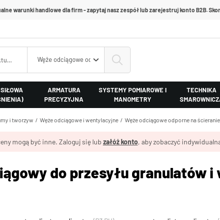
alne warunki handlowe dla firm - zapytaj nasz zespół lub zarejestruj konto B2B. Skon
Węże odciągowe odporne na ścieranie
 SIŁOWA
ARMATURA
SYSTEMY POMIAROWE I
TECHNIKA
ŚNIENIA)
PRECYZYJNA
MANOMETRY
SMAROWNICZ
my i tworzyw
Węże odciągowe i wentylacyjne
Węże odciągowe odporne na ścieranie
eny mogą być inne. Zaloguj się lub
załóż konto
, aby zobaczyć indywidualną
iągowy do przesyłu granulatów i