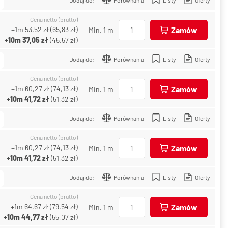
Cena netto (brutto)
+1m
53,52 zł
(
65,83 zł
)
Zamów
Min. 1 m
+10m
37,05 zł
(
45,57 zł
)
Dodaj do:
Porównania
Listy
Oferty
Cena netto (brutto)
+1m
60,27 zł
(
74,13 zł
)
Zamów
Min. 1 m
+10m
41,72 zł
(
51,32 zł
)
Dodaj do:
Porównania
Listy
Oferty
Cena netto (brutto)
+1m
60,27 zł
(
74,13 zł
)
Zamów
Min. 1 m
+10m
41,72 zł
(
51,32 zł
)
Dodaj do:
Porównania
Listy
Oferty
Cena netto (brutto)
+1m
64,67 zł
(
79,54 zł
)
Zamów
Min. 1 m
+10m
44,77 zł
(
55,07 zł
)