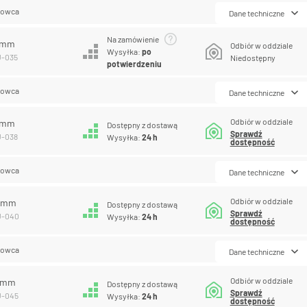
lowca
Dane techniczne
Na zamówienie
5 mm
Odbiór w oddziale
Wysyłka:
po
U-035
Niedostępny
potwierdzeniu
lowca
Dane techniczne
Odbiór w oddziale
8 mm
Dostępny z dostawą
Sprawdź
U-038
Wysyłka:
24 h
dostępność
lowca
Dane techniczne
Odbiór w oddziale
0 mm
Dostępny z dostawą
Sprawdź
U-040
Wysyłka:
24 h
dostępność
lowca
Dane techniczne
Odbiór w oddziale
5 mm
Dostępny z dostawą
Sprawdź
U-045
Wysyłka:
24 h
dostępność