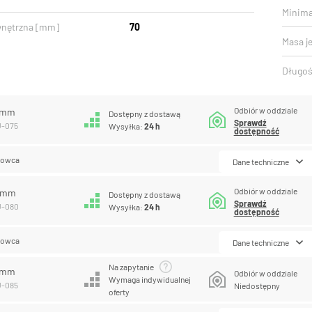
Minima
wnętrzna [mm]
70
Masa j
Długoś
Odbiór w oddziale
5 mm
Dostępny z dostawą
Sprawdź
U-075
Wysyłka:
24 h
dostępność
lowca
Dane techniczne
Odbiór w oddziale
0 mm
Dostępny z dostawą
Sprawdź
U-080
Wysyłka:
24 h
dostępność
lowca
Dane techniczne
Na zapytanie
5 mm
Odbiór w oddziale
Wymaga indywidualnej
U-085
Niedostępny
oferty