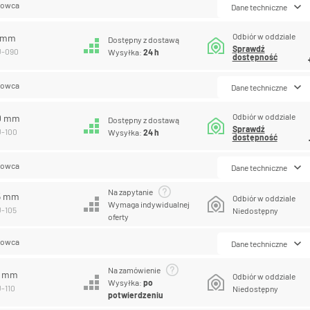
lowca
Dane techniczne
Odbiór w oddziale
0 mm
Dostępny z dostawą
Sprawdź
U-090
Wysyłka:
24 h
dostępność
lowca
Dane techniczne
Odbiór w oddziale
00 mm
Dostępny z dostawą
Sprawdź
U-100
Wysyłka:
24 h
dostępność
lowca
Dane techniczne
Na zapytanie
05 mm
Odbiór w oddziale
Wymaga indywidualnej
U-105
Niedostępny
oferty
lowca
Dane techniczne
Na zamówienie
0 mm
Odbiór w oddziale
Wysyłka:
po
U-110
Niedostępny
potwierdzeniu