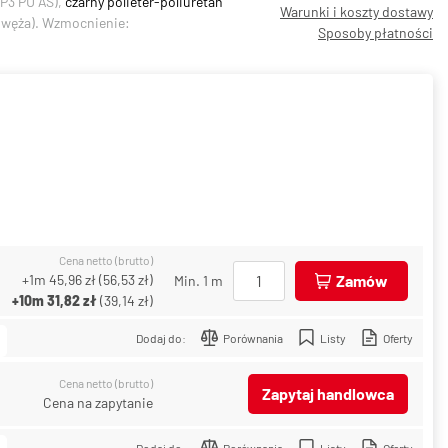
P3 PU AS),
czarny polieter-poliuretan
Warunki i koszty dostawy
y węża). Wzmocnienie:
Sposoby płatności
Cena netto (brutto)
+1m
45,96 zł
(
56,53 zł
)
Zamów
Min. 1 m
+10m
31,82 zł
(
39,14 zł
)
Dodaj do:
Porównania
Listy
Oferty
Cena netto (brutto)
Zapytaj handlowca
Cena na zapytanie
Dodaj do:
Porównania
Listy
Oferty