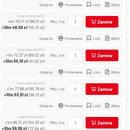
Dodaj do:
Porównania
Listy
Oferty
Cena netto (brutto)
+1m
70,17 zł
(
86,31 zł
)
Zamów
Min. 1 m
+10m
48,58 zł
(
59,75 zł
)
Dodaj do:
Porównania
Listy
Oferty
Cena netto (brutto)
+1m
72,37 zł
(
89,02 zł
)
Zamów
Min. 1 m
+10m
50,10 zł
(
61,62 zł
)
Dodaj do:
Porównania
Listy
Oferty
Cena netto (brutto)
+1m
77,88 zł
(
95,79 zł
)
Zamów
Min. 1 m
+10m
53,91 zł
(
66,31 zł
)
Dodaj do:
Porównania
Listy
Oferty
Cena netto (brutto)
+1m
85,31 zł
(
104,93 zł
)
Zamów
Min. 1 m
+10m
59,06 zł
(
72,64 zł
)