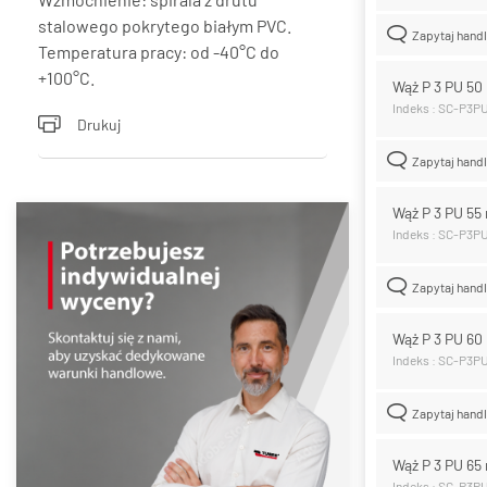
stalowego pokrytego białym PVC.
Zapytaj hand
Temperatura pracy: od -40°C do
+100°C.
Wąż P 3 PU 5
Indeks : SC-P3P
Drukuj
Zapytaj hand
Wąż P 3 PU 5
Indeks : SC-P3P
Zapytaj hand
Wąż P 3 PU 6
Indeks : SC-P3P
Zapytaj hand
Wąż P 3 PU 6
Indeks : SC-P3P