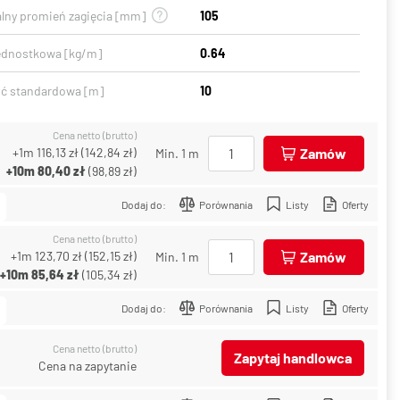
lny promień zagięcia [mm]
105
ednostkowa [kg/m]
0.64
ć standardowa [m]
10
Cena netto (brutto)
+1m
116,13 zł
(
142,84 zł
)
Zamów
Min. 1 m
+10m
80,40 zł
(
98,89 zł
)
Dodaj do:
Porównania
Listy
Oferty
Cena netto (brutto)
+1m
123,70 zł
(
152,15 zł
)
Zamów
Min. 1 m
+10m
85,64 zł
(
105,34 zł
)
Dodaj do:
Porównania
Listy
Oferty
Cena netto (brutto)
Zapytaj handlowca
Cena na zapytanie