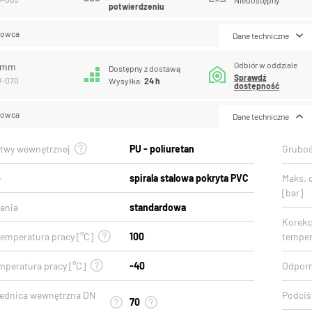
potwierdzeniu
lowca
Dane techniczne
Odbiór w oddziale
0 mm
Dostępny z dostawą
Sprawdź
U-070
Wysyłka:
24 h
dostępność
lowca
Dane techniczne
stwy wewnętrznej
PU - poliuretan
Gruboś
e
spirala stalowa pokryta PVC
Maks. 
[bar]
ania
standardowa
Korekcj
emperatura pracy [°C]
100
temper
mperatura pracy [°C]
-40
Odporn
rednica wewnętrzna DN
Podciśn
70