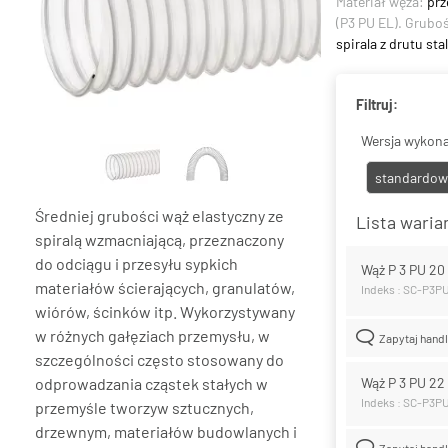
Materiał węża:
prz
(P3 PU EL). Grubo
spirala z drutu s
Filtruj:
Wersja wykona
standardow
Średniej grubości wąż elastyczny ze
Lista wari
spiralą wzmacniającą, przeznaczony
do odciągu i przesyłu sypkich
Wąż P 3 PU 2
materiałów ścierających, granulatów,
Indeks : SC-P3P
wiórów, ścinków itp. Wykorzystywany
w różnych gałęziach przemysłu, w
Zapytaj hand
szczególności często stosowany do
odprowadzania cząstek stałych w
Wąż P 3 PU 2
Indeks : SC-P3P
przemyśle tworzyw sztucznych,
drzewnym, materiałów budowlanych i
Zapytaj hand