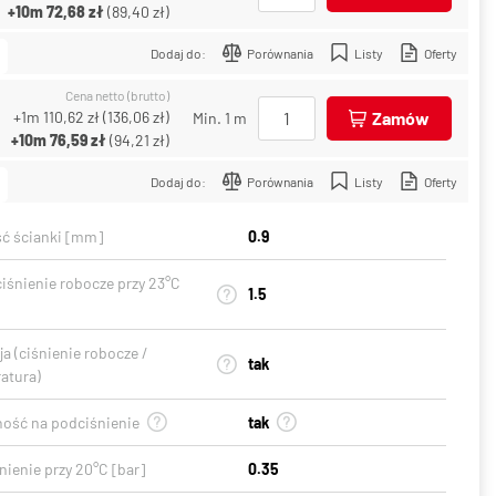
+10m
72,68 zł
(
89,40 zł
)
Dodaj do:
Porównania
Listy
Oferty
Cena netto (brutto)
+1m
110,62 zł
(
136,06 zł
)
Zamów
Min. 1 m
+10m
76,59 zł
(
94,21 zł
)
Dodaj do:
Porównania
Listy
Oferty
ć ścianki [mm]
0.9
ciśnienie robocze przy 23°C
1.5
a (ciśnienie robocze /
tak
atura)
ość na podciśnienie
tak
ienie przy 20°C [bar]
0.35