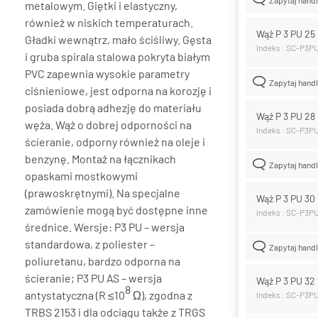
metalowym. Giętki i elastyczny,
również w niskich temperaturach.
Wąż P 3 PU 2
Gładki wewnątrz, mało ściśliwy. Gęsta
Indeks : SC-P3P
i gruba spirala stalowa pokryta białym
PVC zapewnia wysokie parametry
Zapytaj hand
ciśnieniowe, jest odporna na korozję i
posiada dobrą adhezję do materiału
Wąż P 3 PU 2
węża. Wąż o dobrej odporności na
Indeks : SC-P3P
ścieranie, odporny również na oleje i
benzynę. Montaż na łącznikach
Zapytaj hand
opaskami mostkowymi
(prawoskrętnymi). Na specjalne
Wąż P 3 PU 3
zamówienie mogą być dostępne inne
Indeks : SC-P3P
średnice. Wersje: P3 PU – wersja
standardowa, z poliester –
Zapytaj hand
poliuretanu, bardzo odporna na
ścieranie; P3 PU AS – wersja
Wąż P 3 PU 3
8
antystatyczna (R ≤10
Ω), zgodna z
Indeks : SC-P3P
TRBS 2153 i dla odciągu także z TRGS