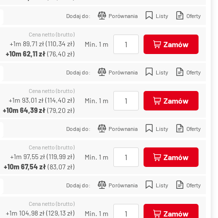
Dodaj do:
Porównania
Listy
Oferty
Cena netto (brutto)
+1m
89,71 zł
(
110,34 zł
)
Zamów
Min. 1 m
+10m
62,11 zł
(
76,40 zł
)
Dodaj do:
Porównania
Listy
Oferty
Cena netto (brutto)
+1m
93,01 zł
(
114,40 zł
)
Zamów
Min. 1 m
+10m
64,39 zł
(
79,20 zł
)
Dodaj do:
Porównania
Listy
Oferty
Cena netto (brutto)
+1m
97,55 zł
(
119,99 zł
)
Zamów
Min. 1 m
+10m
67,54 zł
(
83,07 zł
)
Dodaj do:
Porównania
Listy
Oferty
Cena netto (brutto)
+1m
104,98 zł
(
129,13 zł
)
Zamów
Min. 1 m