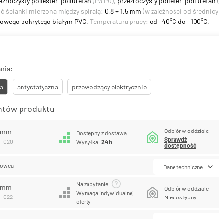
ezroczysty poliester-poliuretan
(P3 PU),
przezroczysty polieter-poliuretan
(
ść ścianki mierzona między spiralą:
0,8 ÷ 1,5 mm
(w zależności od średnic
talowego pokrytego białym PVC
. Temperatura pracy:
od -40°C do +100°C
.
nia:
a
antystatyczna
przewodzący elektrycznie
antów produktu
Odbiór w oddziale
0 mm
Dostępny z dostawą
Sprawdź
U-020
Wysyłka:
24 h
dostępność
lowca
Dane techniczne
Na zapytanie
2 mm
Odbiór w oddziale
Wymaga indywidualnej
U-022
Niedostępny
oferty
lowca