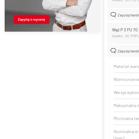
Zapytaj hand
Wąż P 3 PU 7
Indeks : SC-P3P
Zapytaj hand
Materiał war
Wzmocnieni
Wersja wykon
Maksymalna t
Minimalna te
Nominalna ś
[mm]