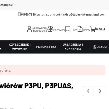
taktuj się
61 650 79 50
(pn.-pt. 8.00-16.00)
sklep@tubes-international.com
Logowanie/
0,00 zł
Porównaj
Lista
Oferty
Rejestracja
CZYSZCZENIE I
URZĄDZENIA I
PNEUMATYKA
USŁUGI
A
ZMYWANIE
AKCESORIA
 ofertę.
 wiórów P3PU, P3PUAS,