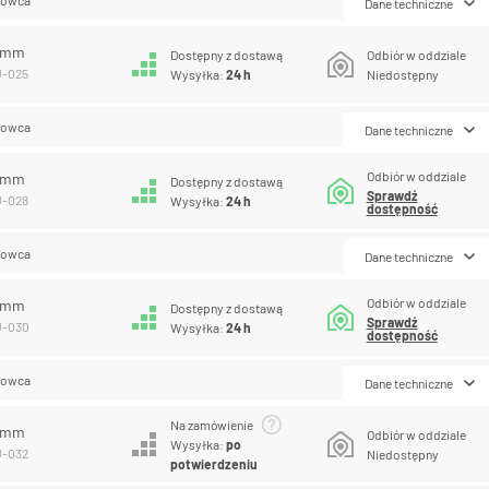
Dane techniczne
5 mm
Dostępny z dostawą
Odbiór w oddziale
U-025
Wysyłka:
24 h
Niedostępny
lowca
Dane techniczne
Odbiór w oddziale
8 mm
Dostępny z dostawą
Sprawdź
U-028
Wysyłka:
24 h
dostępność
lowca
Dane techniczne
Odbiór w oddziale
0 mm
Dostępny z dostawą
Sprawdź
U-030
Wysyłka:
24 h
dostępność
lowca
Dane techniczne
Na zamówienie
2 mm
Odbiór w oddziale
Wysyłka:
po
U-032
Niedostępny
potwierdzeniu