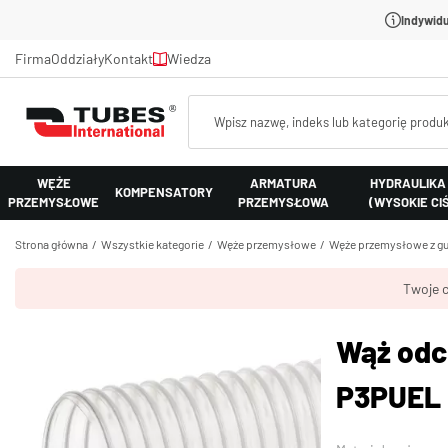
Indywidu
Firma
Oddziały
Kontakt
Wiedza
WĘŻE
ARMATURA
HYDRAULIKA
KOMPENSATORY
PRZEMYSŁOWE
PRZEMYSŁOWA
(WYSOKIE CI
Strona główna
Wszystkie kategorie
Węże przemysłowe
Węże przemysłowe z gu
Twoje c
Wąż odc
P3PUEL