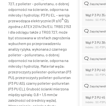
727, z polieter – poliuretanu, o dobrej
Zapytaj hand
odporności na ścieranie, odporna na
mikroby i hydrolizę; P3 PU EL – wersja
Wąż P 3 PU 3
4
Indeks : SC-P3P
przewodząca elektrycznie (R ≤10
Ω),
zgodna z ATEX 2014/34/EU, TRBS 2153
Zapytaj hand
i dla odciągu także z TRGS 727, może
być stosowana w strefach zagrożenia
Wąż P 3 PU 3
wybuchem po przeprowadzeniu
Indeks : SC-P3P
analizy ryzyka, wykonana z czarnego
polieter – poliuretanu, o dobrej
Zapytaj hand
odporności na ścieranie, odporna na
mikroby i hydrolizę. Materiał węża:
Wąż P 3 PU 4
przezroczysty poliester-poliuretan (P3
Indeks : SC-P3P
PU), przezroczysty polieter-poliuretan
(P3 PU AS), czarny polieter-poliuretan
Zapytaj hand
(P3 PU EL). Grubość ścianki mierzona
między spiralą: 0,8 ÷ 1,5 mm (w
Wąż P 3 PU 4
zależności od średnicy węża).
Indeks : SC-P3P
Wzmocnienie: spirala z drutu