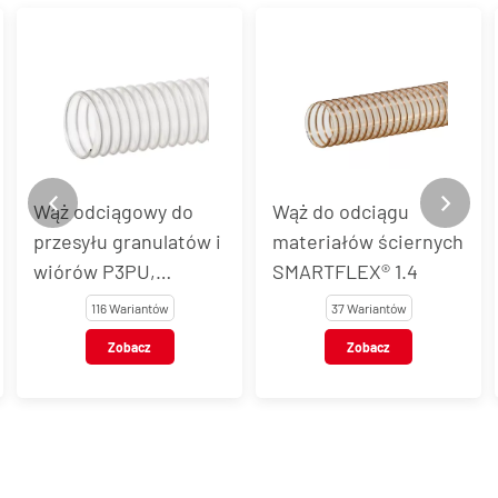
Wąż odciągowy do
Wąż do odciągu
przesyłu granulatów i
materiałów ściernych
wiórów P3PU,
SMARTFLEX® 1.4
P3PUAS, P3PUEL
116 Wariantów
37 Wariantów
Zobacz
Zobacz