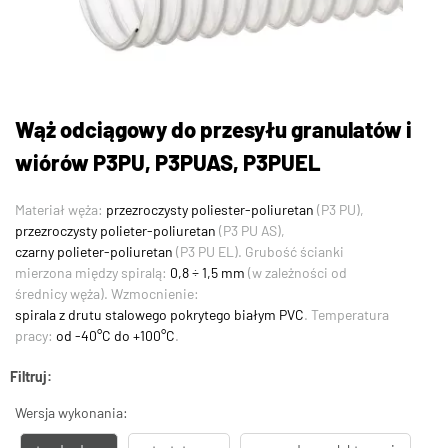
Wąż odciągowy do przesyłu granulatów i
wiórów P3PU, P3PUAS, P3PUEL
Materiał węża:
przezroczysty poliester-poliuretan
(P3 PU),
przezroczysty polieter-poliuretan
(P3 PU AS),
czarny polieter-poliuretan
(P3 PU EL). Grubość ścianki
mierzona między spiralą:
0,8 ÷ 1,5 mm
(w zależności od
średnicy węża). Wzmocnienie:
spirala z drutu stalowego pokrytego białym PVC
. Temperatura
pracy:
od -40°C do +100°C
.
Filtruj:
Wersja wykonania: