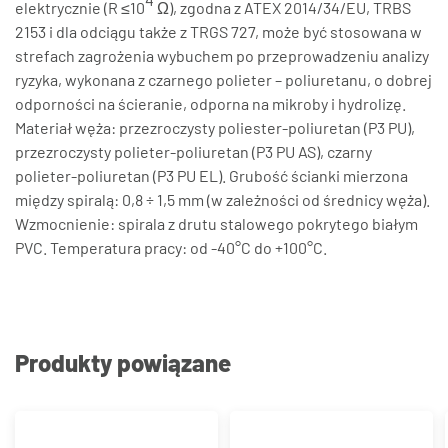
elektrycznie (R ≤10
Ω), zgodna z ATEX 2014/34/EU, TRBS
2153 i dla odciągu także z TRGS 727, może być stosowana w
strefach zagrożenia wybuchem po przeprowadzeniu analizy
ryzyka, wykonana z czarnego polieter – poliuretanu, o dobrej
odporności na ścieranie, odporna na mikroby i hydrolizę.
Materiał węża: przezroczysty poliester-poliuretan (P3 PU),
przezroczysty polieter-poliuretan (P3 PU AS), czarny
polieter-poliuretan (P3 PU EL). Grubość ścianki mierzona
między spiralą: 0,8 ÷ 1,5 mm (w zależności od średnicy węża).
Wzmocnienie: spirala z drutu stalowego pokrytego białym
PVC. Temperatura pracy: od -40°C do +100°C.
Produkty powiązane