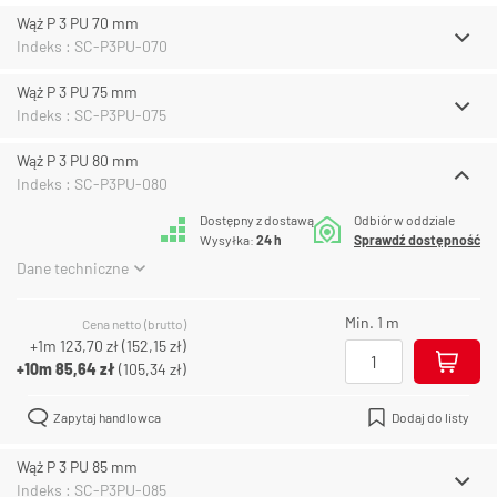
Wąż P 3 PU 70 mm
Indeks : SC-P3PU-070
Wąż P 3 PU 75 mm
Indeks : SC-P3PU-075
Wąż P 3 PU 80 mm
Indeks : SC-P3PU-080
Dostępny z dostawą
Odbiór w oddziale
Wysyłka:
24 h
Sprawdź dostępność
Dane techniczne
Min. 1 m
Cena netto (brutto)
+1m
123,70 zł
(
152,15 zł
)
+10m
85,64 zł
(
105,34 zł
)
Zapytaj handlowca
Dodaj do listy
Wąż P 3 PU 85 mm
Indeks : SC-P3PU-085