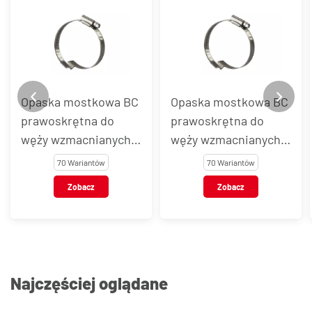
Opaska mostkowa BC
Opaska mostkowa BC
prawoskrętna do
prawoskrętna do
węży wzmacnianych
węży wzmacnianych
spiralą, stal AISI 430
spiralą, stal AISI 304
70 Wariantów
70 Wariantów
Zobacz
Zobacz
Najczęściej oglądane