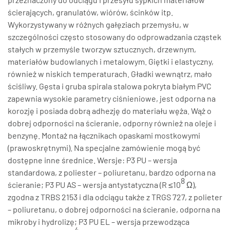
ścierających, granulatów, wiórów, ścinków itp.
Wykorzystywany w różnych gałęziach przemysłu, w
szczególności często stosowany do odprowadzania cząstek
stałych w przemyśle tworzyw sztucznych, drzewnym,
materiałów budowlanych i metalowym. Giętki i elastyczny,
również w niskich temperaturach. Gładki wewnątrz, mało
ściśliwy. Gęsta i gruba spirala stalowa pokryta białym PVC
zapewnia wysokie parametry ciśnieniowe, jest odporna na
korozję i posiada dobrą adhezję do materiału węża. Wąż o
dobrej odporności na ścieranie, odporny również na oleje i
benzynę. Montaż na łącznikach opaskami mostkowymi
(prawoskrętnymi). Na specjalne zamówienie mogą być
dostępne inne średnice. Wersje: P3 PU – wersja
standardowa, z poliester – poliuretanu, bardzo odporna na
8
ścieranie; P3 PU AS – wersja antystatyczna (R ≤10
Ω),
zgodna z TRBS 2153 i dla odciągu także z TRGS 727, z polieter
– poliuretanu, o dobrej odporności na ścieranie, odporna na
mikroby i hydrolizę; P3 PU EL – wersja przewodząca
4