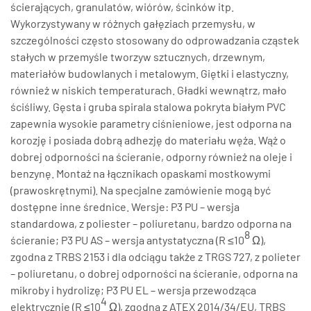
ścierających, granulatów, wiórów, ścinków itp.
Wykorzystywany w różnych gałęziach przemysłu, w
szczególności często stosowany do odprowadzania cząstek
stałych w przemyśle tworzyw sztucznych, drzewnym,
materiałów budowlanych i metalowym. Giętki i elastyczny,
również w niskich temperaturach. Gładki wewnątrz, mało
ściśliwy. Gęsta i gruba spirala stalowa pokryta białym PVC
zapewnia wysokie parametry ciśnieniowe, jest odporna na
korozję i posiada dobrą adhezję do materiału węża. Wąż o
dobrej odporności na ścieranie, odporny również na oleje i
benzynę. Montaż na łącznikach opaskami mostkowymi
(prawoskrętnymi). Na specjalne zamówienie mogą być
dostępne inne średnice. Wersje: P3 PU – wersja
standardowa, z poliester – poliuretanu, bardzo odporna na
8
ścieranie; P3 PU AS – wersja antystatyczna (R ≤10
Ω),
zgodna z TRBS 2153 i dla odciągu także z TRGS 727, z polieter
– poliuretanu, o dobrej odporności na ścieranie, odporna na
mikroby i hydrolizę; P3 PU EL – wersja przewodząca
4
elektrycznie (R ≤10
Ω), zgodna z ATEX 2014/34/EU, TRBS