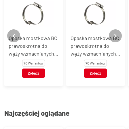
Opaska mostkowa BC
Opaska mostkowa BC
prawoskrętna do
prawoskrętna do
węży wzmacnianych
węży wzmacnianych
spiralą, stal AISI 430
spiralą, stal AISI 304
70 Wariantów
70 Wariantów
Zobacz
Zobacz
Najczęściej oglądane