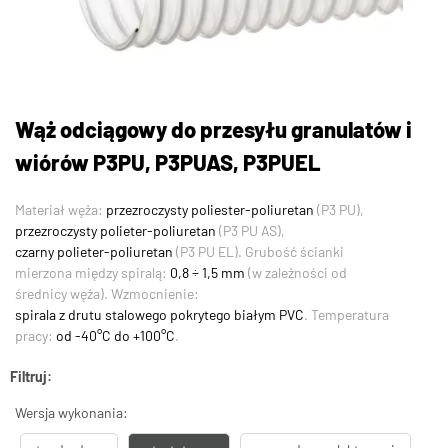
Wąż odciągowy do przesyłu granulatów i
wiórów P3PU, P3PUAS, P3PUEL
Materiał węża:
przezroczysty poliester-poliuretan
(P3 PU),
przezroczysty polieter-poliuretan
(P3 PU AS),
czarny polieter-poliuretan
(P3 PU EL). Grubość ścianki
mierzona między spiralą:
0,8 ÷ 1,5 mm
(w zależności od
średnicy węża). Wzmocnienie:
spirala z drutu stalowego pokrytego białym PVC
. Temperatura
pracy:
od -40°C do +100°C
.
Filtruj:
Wersja wykonania: