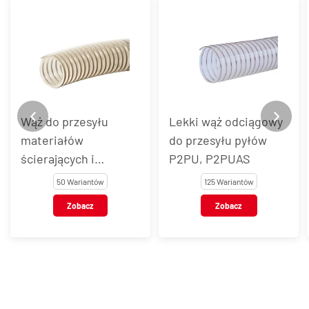
Wąż do przesyłu
Lekki wąż odciągowy
materiałów
do przesyłu pyłów
ścierających i
P2PU, P2PUAS
suchych produktów
50 Wariantów
125 Wariantów
spożywczych
Zobacz
Zobacz
OREGONPU,
OREGONPUAS