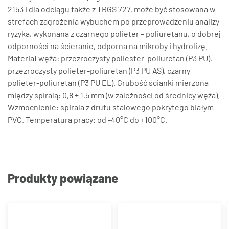
2153 i dla odciągu także z TRGS 727, może być stosowana w
strefach zagrożenia wybuchem po przeprowadzeniu analizy
ryzyka, wykonana z czarnego polieter – poliuretanu, o dobrej
odporności na ścieranie, odporna na mikroby i hydrolizę.
Materiał węża: przezroczysty poliester-poliuretan (P3 PU),
przezroczysty polieter-poliuretan (P3 PU AS), czarny
polieter-poliuretan (P3 PU EL). Grubość ścianki mierzona
między spiralą: 0,8 ÷ 1,5 mm (w zależności od średnicy węża).
Wzmocnienie: spirala z drutu stalowego pokrytego białym
PVC. Temperatura pracy: od -40°C do +100°C.
Produkty powiązane