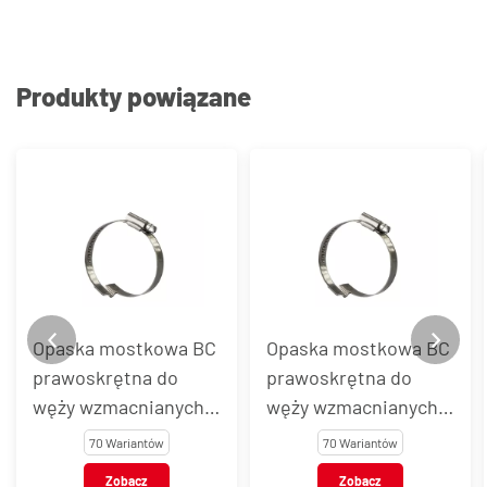
Produkty powiązane
Opaska mostkowa BC
Opaska mostkowa BC
prawoskrętna do
prawoskrętna do
węży wzmacnianych
węży wzmacnianych
spiralą, stal AISI 430
spiralą, stal AISI 304
70 Wariantów
70 Wariantów
Zobacz
Zobacz