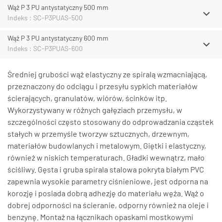
Wąż P 3 PU antystatyczny 500 mm
Indeks : SC-P3PUAS-500
Wąż P 3 PU antystatyczny 600 mm
Indeks : SC-P3PUAS-600
Średniej grubości wąż elastyczny ze spiralą wzmacniającą,
przeznaczony do odciągu i przesyłu sypkich materiałów
ścierających, granulatów, wiórów, ścinków itp.
Wykorzystywany w różnych gałęziach przemysłu, w
szczególności często stosowany do odprowadzania cząstek
stałych w przemyśle tworzyw sztucznych, drzewnym,
materiałów budowlanych i metalowym. Giętki i elastyczny,
również w niskich temperaturach. Gładki wewnątrz, mało
ściśliwy. Gęsta i gruba spirala stalowa pokryta białym PVC
zapewnia wysokie parametry ciśnieniowe, jest odporna na
korozję i posiada dobrą adhezję do materiału węża. Wąż o
dobrej odporności na ścieranie, odporny również na oleje i
benzynę. Montaż na łącznikach opaskami mostkowymi