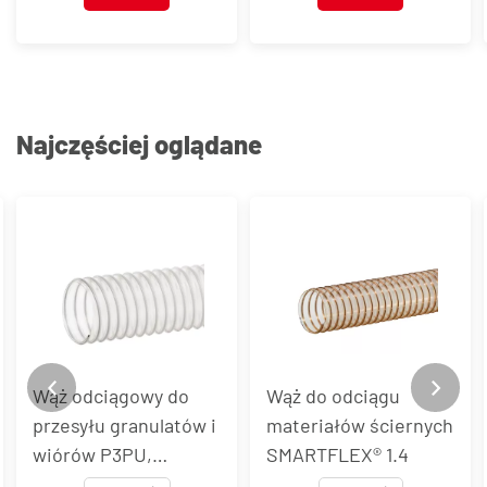
Najczęściej oglądane
Wąż odciągowy do
Wąż do odciągu
przesyłu granulatów i
materiałów ściernych
wiórów P3PU,
SMARTFLEX® 1.4
P3PUAS, P3PUEL