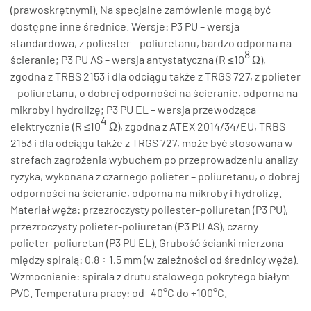
(prawoskrętnymi). Na specjalne zamówienie mogą być
dostępne inne średnice. Wersje: P3 PU – wersja
standardowa, z poliester – poliuretanu, bardzo odporna na
8
ścieranie; P3 PU AS – wersja antystatyczna (R ≤10
Ω),
zgodna z TRBS 2153 i dla odciągu także z TRGS 727, z polieter
– poliuretanu, o dobrej odporności na ścieranie, odporna na
mikroby i hydrolizę; P3 PU EL – wersja przewodząca
4
elektrycznie (R ≤10
Ω), zgodna z ATEX 2014/34/EU, TRBS
2153 i dla odciągu także z TRGS 727, może być stosowana w
strefach zagrożenia wybuchem po przeprowadzeniu analizy
ryzyka, wykonana z czarnego polieter – poliuretanu, o dobrej
odporności na ścieranie, odporna na mikroby i hydrolizę.
Materiał węża: przezroczysty poliester-poliuretan (P3 PU),
przezroczysty polieter-poliuretan (P3 PU AS), czarny
polieter-poliuretan (P3 PU EL). Grubość ścianki mierzona
między spiralą: 0,8 ÷ 1,5 mm (w zależności od średnicy węża).
Wzmocnienie: spirala z drutu stalowego pokrytego białym
PVC. Temperatura pracy: od -40°C do +100°C.