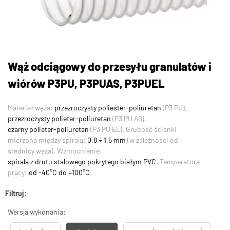
Wąż odciągowy do przesyłu granulatów i
wiórów P3PU, P3PUAS, P3PUEL
Materiał węża:
przezroczysty poliester-poliuretan
(P3 PU),
przezroczysty polieter-poliuretan
(P3 PU AS),
czarny polieter-poliuretan
(P3 PU EL). Grubość ścianki
mierzona między spiralą:
0,8 ÷ 1,5 mm
(w zależności od
średnicy węża). Wzmocnienie:
spirala z drutu stalowego pokrytego białym PVC
. Temperatura
pracy:
od -40°C do +100°C
.
Filtruj:
Wersja wykonania: