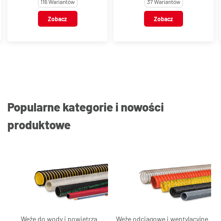
116 Wariantów
37 Wariantów
Zobacz
Zobacz
Popularne kategorie i nowości
produktowe
Węże do wody i powietrza
Węże odciągowe i wentylacyjne