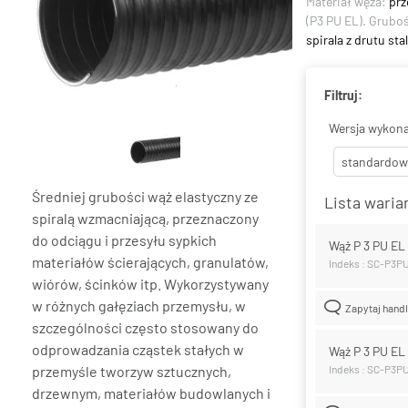
Materiał węża:
prz
(P3 PU EL). Grubo
spirala z drutu s
Filtruj:
Wersja wykona
standardow
Średniej grubości wąż elastyczny ze
Lista wari
spiralą wzmacniającą, przeznaczony
do odciągu i przesyłu sypkich
Wąż P 3 PU E
materiałów ścierających, granulatów,
Indeks : SC-P3P
wiórów, ścinków itp. Wykorzystywany
w różnych gałęziach przemysłu, w
Zapytaj hand
szczególności często stosowany do
odprowadzania cząstek stałych w
Wąż P 3 PU E
przemyśle tworzyw sztucznych,
Indeks : SC-P3
drzewnym, materiałów budowlanych i