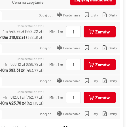
Cena na zapytanie
Dodaj do:
Porównania
Listy
Oferty
Cena netto (brutto)
+1m
448,96 zł
(
552,22 zł
)
Zamów
Min. 1 m
+10m
310,82 zł
(
382,31 zł
)
Dodaj do:
Porównania
Listy
Oferty
Cena netto (brutto)
+1m
568,12 zł
(
698,79 zł
)
Zamów
Min. 1 m
+10m
393,31 zł
(
483,77 zł
)
Dodaj do:
Porównania
Listy
Oferty
Cena netto (brutto)
+1m
612,01 zł
(
752,77 zł
)
Zamów
Min. 1 m
+10m
423,70 zł
(
521,15 zł
)
Dodaj do:
Porównania
Listy
Oferty