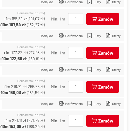
Dodaj do:
Porównania
Listy
Oferty
Cena netto (brutto)
+1m
155,34 zł
(
191,07 zł
)
Zamów
Min. 1 m
+10m
107,54 zł
(
132,27 zł
)
Dodaj do:
Porównania
Listy
Oferty
Cena netto (brutto)
+1m
177,22 zł
(
217,98 zł
)
Zamów
Min. 1 m
+10m
122,69 zł
(
150,91 zł
)
Dodaj do:
Porównania
Listy
Oferty
Cena netto (brutto)
+1m
216,71 zł
(
266,55 zł
)
Zamów
Min. 1 m
+10m
150,03 zł
(
184,54 zł
)
Dodaj do:
Porównania
Listy
Oferty
Cena netto (brutto)
+1m
221,11 zł
(
271,97 zł
)
Zamów
Min. 1 m
+10m
153,08 zł
(
188,29 zł
)