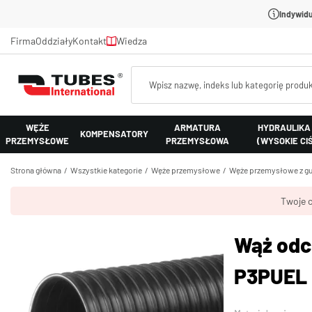
Indywidu
Firma
Oddziały
Kontakt
Wiedza
WĘŻE
ARMATURA
HYDRAULIKA
KOMPENSATORY
PRZEMYSŁOWE
PRZEMYSŁOWA
(WYSOKIE CI
Strona główna
Wszystkie kategorie
Węże przemysłowe
Węże przemysłowe z gu
Twoje c
Wąż odc
P3PUEL