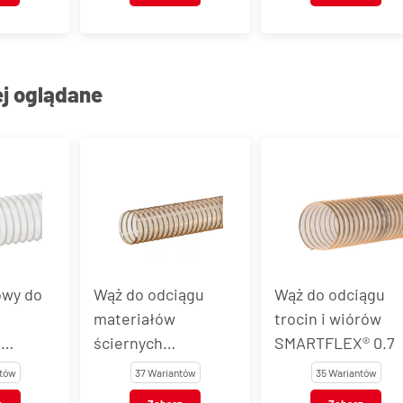
ej oglądane
owy do
Wąż do odciągu
Wąż do odciągu
materiałów
trocin i wiórów
i
ściernych
SMARTFLEX® 0.7
U,
SMARTFLEX® 1.4
ntów
37 Wariantów
35 Wariantów
3PUEL