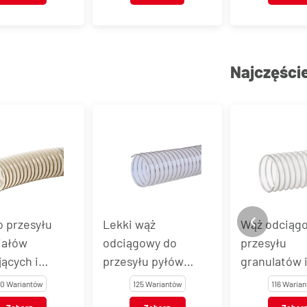
304
Najczęści
 przesyłu
Lekki wąż
Wąż odciąg
iałów
odciągowy do
przesyłu
jących i
przesyłu pyłów
granulatów 
ch produktów
P2PU, P2PUAS
wiórów P3P
0 Wariantów
125 Wariantów
116 Waria
wczych
P3PUAS, P