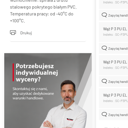
Indeks : SC-P3P
stalowego pokrytego białym PVC.
Temperatura pracy: od -40°C do
Zapytaj hand
+100°C.
Wąż P 3 PU E
Drukuj
Indeks : SC-P3P
Zapytaj hand
Wąż P 3 PU E
Indeks : SC-P3P
Zapytaj hand
Wąż P 3 PU E
Indeks : SC-P3P
Zapytaj hand