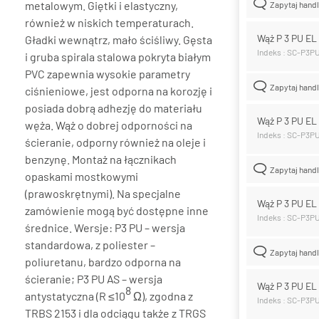
metalowym. Giętki i elastyczny,
Zapytaj hand
również w niskich temperaturach.
Wąż P 3 PU E
Gładki wewnątrz, mało ściśliwy. Gęsta
Indeks : SC-P3
i gruba spirala stalowa pokryta białym
PVC zapewnia wysokie parametry
Zapytaj hand
ciśnieniowe, jest odporna na korozję i
posiada dobrą adhezję do materiału
Wąż P 3 PU E
węża. Wąż o dobrej odporności na
Indeks : SC-P3
ścieranie, odporny również na oleje i
benzynę. Montaż na łącznikach
Zapytaj hand
opaskami mostkowymi
(prawoskrętnymi). Na specjalne
Wąż P 3 PU E
zamówienie mogą być dostępne inne
Indeks : SC-P3
średnice. Wersje: P3 PU – wersja
standardowa, z poliester –
Zapytaj hand
poliuretanu, bardzo odporna na
ścieranie; P3 PU AS – wersja
Wąż P 3 PU E
8
antystatyczna (R ≤10
Ω), zgodna z
Indeks : SC-P3
TRBS 2153 i dla odciągu także z TRGS