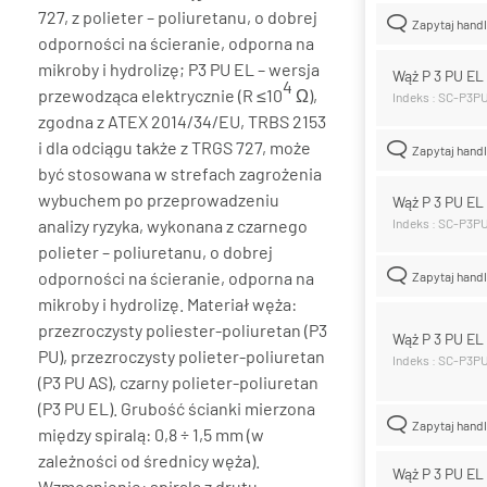
727, z polieter – poliuretanu, o dobrej
Zapytaj hand
odporności na ścieranie, odporna na
mikroby i hydrolizę; P3 PU EL – wersja
Wąż P 3 PU E
4
przewodząca elektrycznie (R ≤10
Ω),
Indeks : SC-P3P
zgodna z ATEX 2014/34/EU, TRBS 2153
i dla odciągu także z TRGS 727, może
Zapytaj hand
być stosowana w strefach zagrożenia
wybuchem po przeprowadzeniu
Wąż P 3 PU E
analizy ryzyka, wykonana z czarnego
Indeks : SC-P3
polieter – poliuretanu, o dobrej
odporności na ścieranie, odporna na
Zapytaj hand
mikroby i hydrolizę. Materiał węża:
przezroczysty poliester-poliuretan (P3
Wąż P 3 PU E
PU), przezroczysty polieter-poliuretan
Indeks : SC-P3P
(P3 PU AS), czarny polieter-poliuretan
(P3 PU EL). Grubość ścianki mierzona
Zapytaj hand
między spiralą: 0,8 ÷ 1,5 mm (w
zależności od średnicy węża).
Wąż P 3 PU E
Wzmocnienie: spirala z drutu