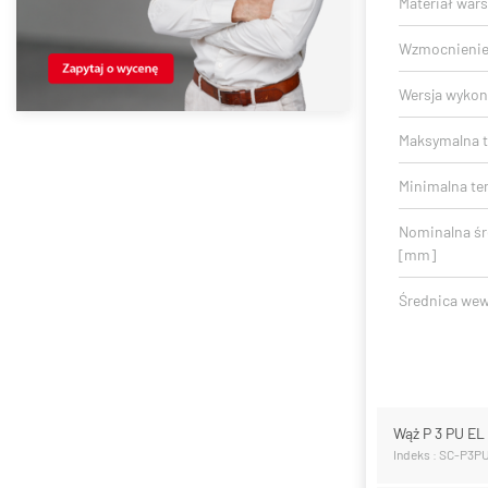
Materiał war
Wzmocnieni
Wersja wykon
Maksymalna t
Minimalna te
Nominalna ś
[mm]
Średnica we
Wąż P 3 PU E
Indeks : SC-P3