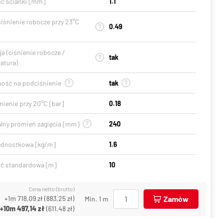
ć ścianki [mm]
1.1
ciśnienie robocze przy 23°C
0.49
a (ciśnienie robocze /
tak
atura)
ość na podciśnienie
tak
ienie przy 20°C [bar]
0.18
lny promień zagięcia [mm]
240
ednostkowa [kg/m]
1.6
ć standardowa [m]
10
Cena netto (brutto)
+1m
718,09 zł
(
883,25 zł
)
Zamów
Min. 1 m
+10m
497,14 zł
(
611,48 zł
)