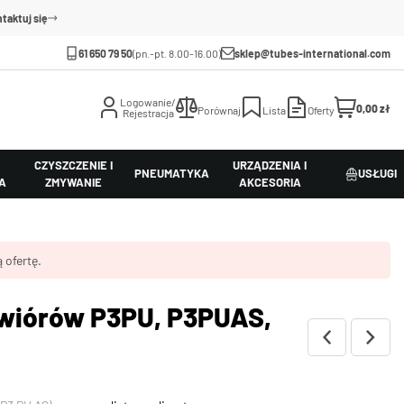
taktuj się
61 650 79 50
(pn.-pt. 8.00-16.00)
sklep@tubes-international.com
Logowanie/
0,00 zł
Porównaj
Lista
Oferty
Rejestracja
CZYSZCZENIE I
URZĄDZENIA I
PNEUMATYKA
USŁUGI
A
ZMYWANIE
AKCESORIA
 ofertę.
 wiórów P3PU, P3PUAS,