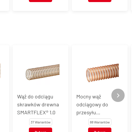
Wąż do odciągu
Mocny wąż
skrawków drewna
odciągowy do
SMARTFLEX® 1.0
przesyłu
materiałów
37 Wariantów
88 Wariantów
ścierających