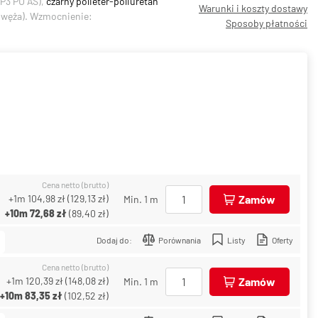
P3 PU AS),
czarny polieter-poliuretan
Warunki i koszty dostawy
y węża). Wzmocnienie:
Sposoby płatności
Cena netto (brutto)
+1m
104,98 zł
(
129,13 zł
)
Zamów
Min. 1 m
+10m
72,68 zł
(
89,40 zł
)
Dodaj do:
Porównania
Listy
Oferty
Cena netto (brutto)
+1m
120,39 zł
(
148,08 zł
)
Zamów
Min. 1 m
+10m
83,35 zł
(
102,52 zł
)