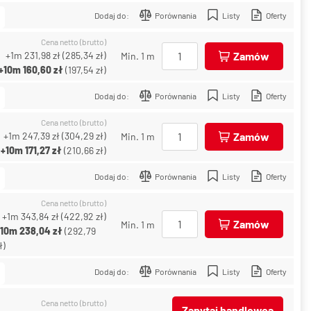
Dodaj do:
Porównania
Listy
Oferty
Cena netto (brutto)
+1m
231,98 zł
(
285,34 zł
)
Zamów
Min. 1 m
+10m
160,60 zł
(
197,54 zł
)
Dodaj do:
Porównania
Listy
Oferty
Cena netto (brutto)
+1m
247,39 zł
(
304,29 zł
)
Zamów
Min. 1 m
+10m
171,27 zł
(
210,66 zł
)
Dodaj do:
Porównania
Listy
Oferty
Cena netto (brutto)
+1m
343,84 zł
(
422,92 zł
)
Zamów
Min. 1 m
+10m
238,04 zł
(
292,79
ł
)
Dodaj do:
Porównania
Listy
Oferty
Cena netto (brutto)
Zapytaj handlowca