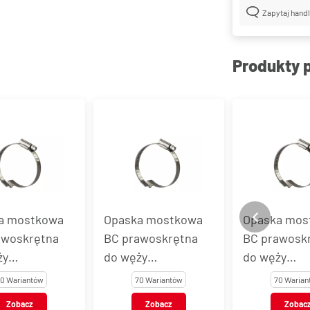
Zapytaj hand
Produkty 
a mostkowa
Opaska mostkowa
Opaska mos
awoskrętna
BC prawoskrętna
BC prawosk
ży
do węży
do węży
nianych
wzmacnianych
wzmacniany
0 Wariantów
70 Wariantów
70 Warian
, stal AISI
spiralą, stal AISI
spiralą, stal
Zobacz
Zobacz
Zobac