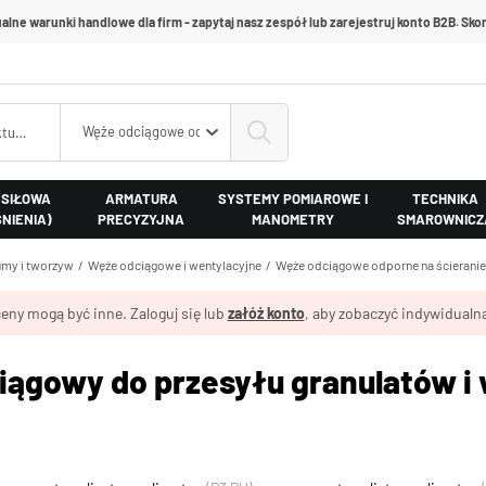
alne warunki handlowe dla firm - zapytaj nasz zespół lub zarejestruj konto B2B. Skon
Węże odciągowe odporne na ścieranie
 SIŁOWA
ARMATURA
SYSTEMY POMIAROWE I
TECHNIKA
ŚNIENIA)
PRECYZYJNA
MANOMETRY
SMAROWNICZ
my i tworzyw
Węże odciągowe i wentylacyjne
Węże odciągowe odporne na ścieranie
eny mogą być inne. Zaloguj się lub
załóż konto
, aby zobaczyć indywidualną
iągowy do przesyłu granulatów i