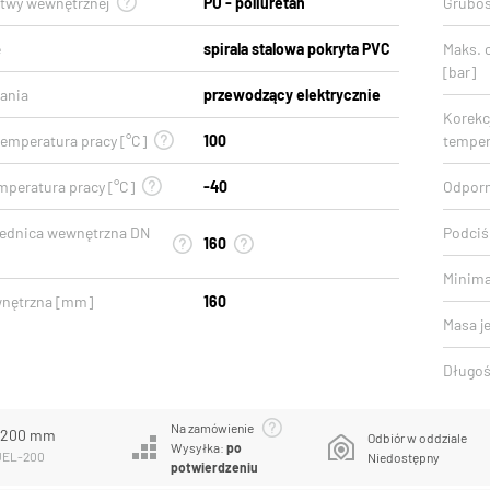
stwy wewnętrznej
PU - poliuretan
Gruboś
e
spirala stalowa pokryta PVC
Maks. 
[bar]
ania
przewodzący elektrycznie
Korekcj
emperatura pracy [°C]
100
temper
mperatura pracy [°C]
-40
Odporn
rednica wewnętrzna DN
Podciśn
160
Minima
wnętrzna [mm]
160
Masa j
Długoś
Na zamówienie
L 200 mm
Odbiór w oddziale
Wysyłka:
po
PUEL-200
Niedostępny
potwierdzeniu