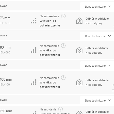
lowca
Dane techniczne
Na zamówienie
L 75 mm
Odbiór w oddziale
Wysyłka:
po
UEL-075
Niedostępny
potwierdzeniu
lowca
Dane techniczne
Na zamówienie
L 80 mm
Odbiór w oddziale
Wysyłka:
po
PUEL-080
Niedostępny
potwierdzeniu
lowca
Dane techniczne
Na zamówienie
L 100 mm
Odbiór w oddziale
Wysyłka:
po
UEL-100
Niedostępny
potwierdzeniu
z
lowca
Dane techniczne
Na zapytanie
L 120 mm
Odbiór w oddziale
Wymaga indywidualnej