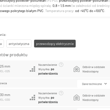
ezroczysty poliester-poliuretan
(P3 PU),
przezroczysty polieter-poliuretan
(
ść ścianki mierzona między spiralą:
0,8 ÷ 1,5 mm
(w zależności od średnic
talowego pokrytego białym PVC
. Temperatura pracy:
od -40°C do +100°C
.
nia:
a
antystatyczna
przewodzący elektrycznie
antów produktu
Na zamówienie
L 25 mm
Odbiór w oddziale
Wysyłka:
po
UEL-025
Niedostępny
potwierdzeniu
lowca
Dane techniczne
Na zamówienie
L 30 mm
Odbiór w oddziale
Wysyłka:
po
PUEL-030
Niedostępny
potwierdzeniu