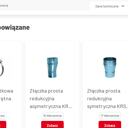
lowca
Dane techniczne
powiązane
tkowa
Złączka prosta
Złączka prosta
rętna
redukcyjna
redukcyjna
asymetryczna KRA,
symetryczna KRS,
ch
stal ocynkowana
stal ocynkowana
tów
15 Wariantów
17 Wariantów
 AISI 316
z
Zobacz
Zobacz