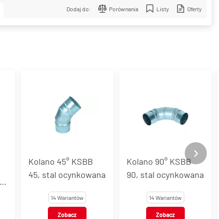
Dodaj do:
Porównania
Listy
Oferty
Kolano 45° KSBB
Kolano 90° KSBB
45, stal ocynkowana
90, stal ocynkowana
14 Wariantów
14 Wariantów
Zobacz
Zobacz