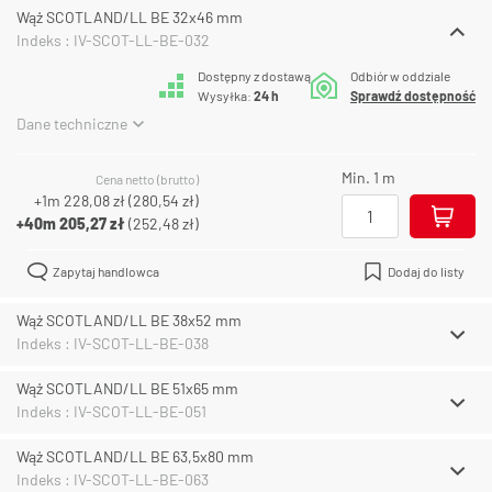
Wąż SCOTLAND/LL BE 32x46 mm
Indeks : IV-SCOT-LL-BE-032
Dostępny z dostawą
Odbiór w oddziale
Wysyłka:
24 h
Sprawdź dostępność
Dane techniczne
Min. 1 m
Cena netto (brutto)
+1m
228,08 zł
(
280,54 zł
)
+40m
205,27 zł
(
252,48 zł
)
Zapytaj handlowca
Dodaj do listy
Wąż SCOTLAND/LL BE 38x52 mm
Indeks : IV-SCOT-LL-BE-038
Wąż SCOTLAND/LL BE 51x65 mm
Indeks : IV-SCOT-LL-BE-051
Wąż SCOTLAND/LL BE 63,5x80 mm
Indeks : IV-SCOT-LL-BE-063