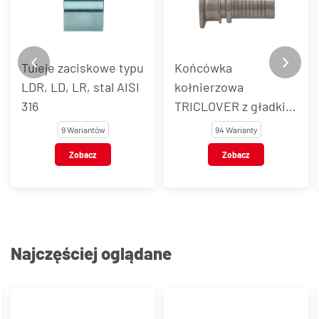
Tuleje zaciskowe typu
Końcówka
LDR, LD, LR, stal AISI
kołnierzowa
316
TRICLOVER z gładkim
ogonem, stal
9 Wariantów
94 Warianty
nierdzewna, typ TCR
Zobacz
Zobacz
Najczęściej oglądane