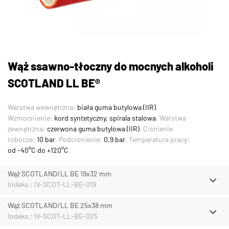
Wąż ssawno-tłoczny do mocnych alkoholi
SCOTLAND LL BE®
Warstwa wewnętrzna:
biała guma butylowa (IIR)
.
Wzmocnienie:
kord syntetyczny, spirala stalowa
. Warstwa
zewnętrzna:
czerwona guma butylowa (IIR)
. Ciśnienie
robocze:
10 bar
. Podciśnienie:
0,9 bar
. Temperatura pracy:
od -40°C do +120°C
.
Wąż SCOTLAND/LL BE 19x32 mm
Indeks : IV-SCOT-LL-BE-019
Wąż SCOTLAND/LL BE 25x38 mm
Indeks : IV-SCOT-LL-BE-025