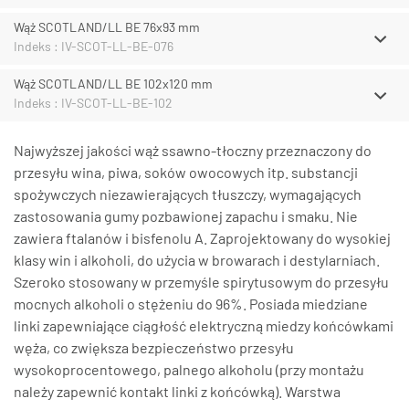
Wąż SCOTLAND/LL BE 76x93 mm
Indeks : IV-SCOT-LL-BE-076
Wąż SCOTLAND/LL BE 102x120 mm
Indeks : IV-SCOT-LL-BE-102
Najwyższej jakości wąż ssawno-tłoczny przeznaczony do
przesyłu wina, piwa, soków owocowych itp. substancji
spożywczych niezawierających tłuszczy, wymagających
zastosowania gumy pozbawionej zapachu i smaku. Nie
zawiera ftalanów i bisfenolu A. Zaprojektowany do wysokiej
klasy win i alkoholi, do użycia w browarach i destylarniach.
Szeroko stosowany w przemyśle spirytusowym do przesyłu
mocnych alkoholi o stężeniu do 96%. Posiada miedziane
linki zapewniające ciągłość elektryczną miedzy końcówkami
węża, co zwiększa bezpieczeństwo przesyłu
wysokoprocentowego, palnego alkoholu (przy montażu
należy zapewnić kontakt linki z końcówką). Warstwa