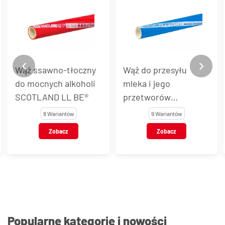
Wąż do przesyłu
Wąż z PVC do
mleka i jego
substancji
przetworów
spożywczych
SCOTLAND LL NR®
wzmocniony spiralą z
9 Wariantów
19 Wariantów
drutu stalowego
Zobacz
Zobacz
ARMORVIN HNA
Popularne kategorie i nowości