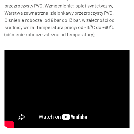
przezroczysty PVC. Wzmocnienie: oplot syntetyczny.
Warstwa zewnętrzna: zielonkawy przezroczysty PVC.
Ciśnienie robocze: od 8 bar do 13 bar, w zależności od
średnicy węża. Temperatura pracy: od -15°C do +60°C
(ciśnienie robocze zależne od temperatury).