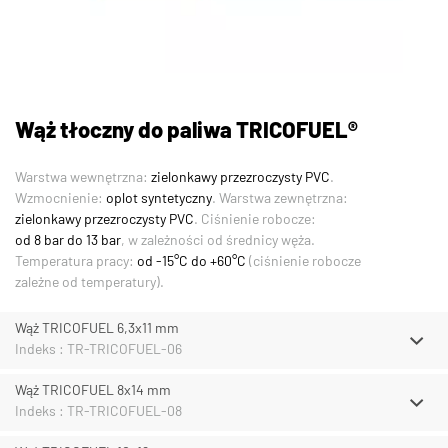
Wąż tłoczny do paliwa TRICOFUEL®
Warstwa wewnętrzna:
zielonkawy przezroczysty PVC
.
Wzmocnienie:
oplot syntetyczny
. Warstwa zewnętrzna:
zielonkawy przezroczysty PVC
. Ciśnienie robocze:
od 8 bar do 13 bar
, w zależności od średnicy węża.
Temperatura pracy:
od -15°C do +60°C
(ciśnienie robocze
zależne od temperatury).
Wąż TRICOFUEL 6,3x11 mm
Indeks : TR-TRICOFUEL-06
Wąż TRICOFUEL 8x14 mm
Indeks : TR-TRICOFUEL-08