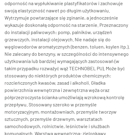
odporność na wypłukiwanie plastyfikatorów i zachowuje
swoją elastyczność nawet po długim użytkowaniu.
Wytrzymuje powtarzające się zginanie, a jednocześnie
wykazuje doskonałą odporność na starzenie. Przeznaczony
do instalacji paliwowych: pomp, palników, urządzeń
grzewczych, instalacji olejowych. Nie nadaje się do
węglowodorów aromatycznych (benzen, toluen, ksylen itp.).
Nie zalecany do benzyny, w szczególności do intensywnego
użytkowania lub bardziej wymagających zastosowań (w
takim przypadku rozważyć wąż TECHNOBEL PU). Może być
stosowany do niektórych produktów chemicznych:
rozcieńczonych kwasów, zasad i alkoholi. Gładka
powierzchnia wewnętrzna i zewnętrzna węża oraz
półprzezroczysta ścianka umożliwiają wzrokową kontrolę
przepływu. Stosowany szeroko w przemyśle
motoryzacyjnym, montażowniach, przemyśle tworzyw
sztucznych, przemyśle drzewnym, warsztatach
samochodowych, rolnictwie, leśnictwie i służbach
komunalnych. Warstwa wewnętrzna: zielonkawy