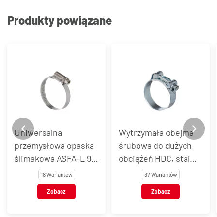
Produkty powiązane
Uniwersalna
Wytrzymała obejma
przemysłowa opaska
śrubowa do dużych
ślimakowa ASFA-L 9
obciążeń HDC, stal
mm, stal węglowa
węglowa
18 Wariantów
37 Wariantów
Zobacz
Zobacz