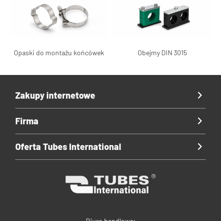
Opaski do montażu końcówek
Obejmy DIN 3015
Zakupy internetowe
Firma
Oferta Tubes International
Biuro handlowe: