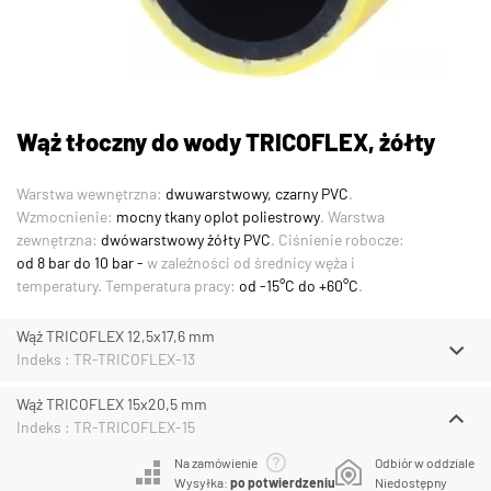
Wąż tłoczny do wody TRICOFLEX, żółty
Warstwa wewnętrzna:
dwuwarstwowy, czarny PVC
.
Wzmocnienie:
mocny tkany oplot poliestrowy
. Warstwa
zewnętrzna:
dwówarstwowy żółty PVC
. Ciśnienie robocze:
od 8 bar do 10 bar -
w zależności od średnicy węża i
temperatury. Temperatura pracy:
od -15°C do +60°C
.
Wąż TRICOFLEX 12,5x17,6 mm
Indeks : TR-TRICOFLEX-13
Wąż TRICOFLEX 15x20,5 mm
Indeks : TR-TRICOFLEX-15
Na zamówienie
Odbiór w oddziale
Wysyłka:
po potwierdzeniu
Niedostępny