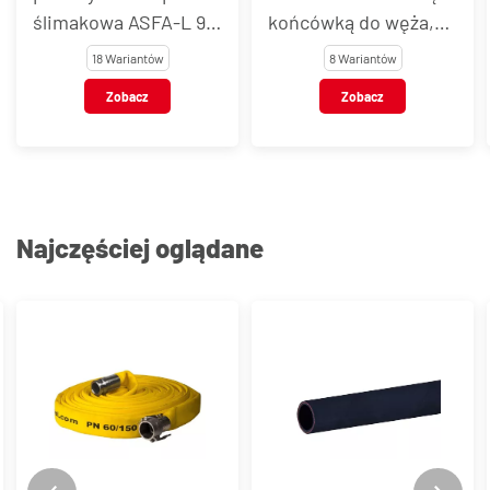
ślimakowa ASFA-L 9
końcówką do węża,
mm, stal węglowa
aluminium
18 Wariantów
8 Wariantów
Zobacz
Zobacz
Najczęściej oglądane