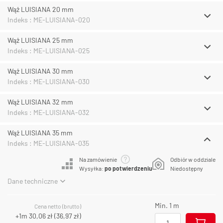
Wąż LUISIANA 20 mm
Indeks : ME-LUISIANA-020
Wąż LUISIANA 25 mm
Indeks : ME-LUISIANA-025
Wąż LUISIANA 30 mm
Indeks : ME-LUISIANA-030
Wąż LUISIANA 32 mm
Indeks : ME-LUISIANA-032
Wąż LUISIANA 35 mm
Indeks : ME-LUISIANA-035
Na zamówienie
Odbiór w oddziale
Wysyłka:
po potwierdzeniu
Niedostępny
Dane techniczne
Min. 1 m
Cena netto (brutto)
+1m
30,06 zł
(
36,97 zł
)