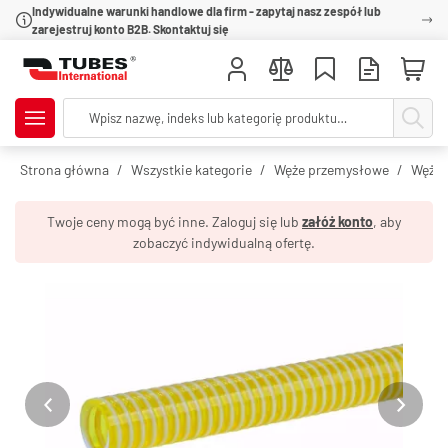
Indywidualne warunki handlowe dla firm - zapytaj nasz zespół lub
zarejestruj konto B2B. Skontaktuj się
Strona główna
Wszystkie kategorie
Węże przemysłowe
Węże 
Twoje ceny mogą być inne. Zaloguj się lub
załóż konto
, aby
zobaczyć indywidualną ofertę.