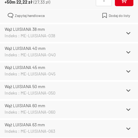
+50m
22,22 zł
(
27,33 zł
)
Zapytaj handlowca
Dodaj do listy
Wąż LUISIANA 38 mm
Indeks : ME-LUISIANA-038
Wąż LUISIANA 40 mm
Indeks : ME-LUISIANA-040
Wąż LUISIANA 45 mm
Indeks : ME-LUISIANA-045
Wąż LUISIANA 50 mm
Indeks : ME-LUISIANA-050
Wąż LUISIANA 60 mm
Indeks : ME-LUISIANA-060
Wąż LUISIANA 63 mm
Indeks : ME-LUISIANA-063