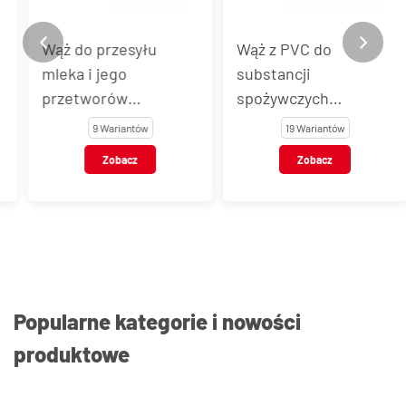
Wąż do przesyłu
Wąż z PVC do
mleka i jego
substancji
przetworów
spożywczych
SCOTLAND LL NR®
wzmocniony spiralą z
9 Wariantów
19 Wariantów
drutu stalowego
Zobacz
Zobacz
ARMORVIN HNA
Popularne kategorie i nowości
produktowe