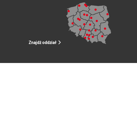
Znajdź oddział