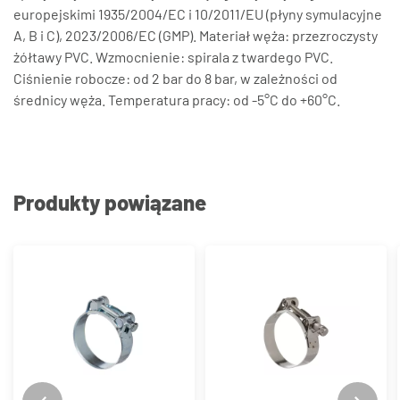
europejskimi 1935/2004/EC i 10/2011/EU (płyny symulacyjne
A, B i C), 2023/2006/EC (GMP). Materiał węża: przezroczysty
żółtawy PVC. Wzmocnienie: spirala z twardego PVC.
Ciśnienie robocze: od 2 bar do 8 bar, w zależności od
średnicy węża. Temperatura pracy: od -5°C do +60°C.
Produkty powiązane